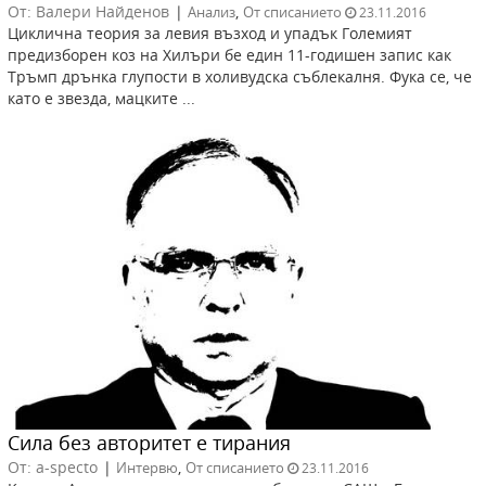
От: Валери Найденов
|
,
Анализ
От списанието
23.11.2016
Циклична теория за левия възход и упадък Големият
предизборен коз на Хилъри бе един 11-годишен запис как
Тръмп дрънка глупости в холивудска съблекалня. Фука се, че
като е звезда, мацките ...
Сила без авторитет е тирания
От: a-specto
|
,
Интервю
От списанието
23.11.2016