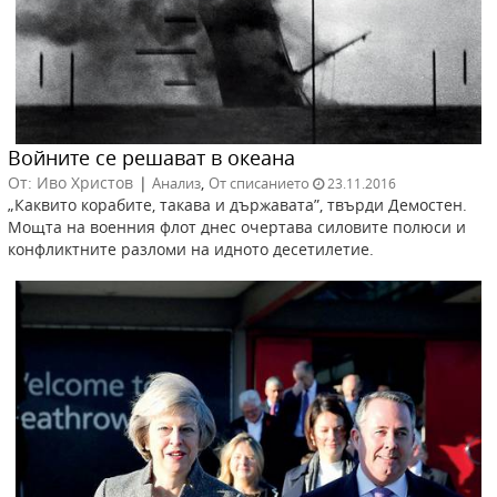
Войните се решават в океана
От: Иво Христов
|
,
Анализ
От списанието
23.11.2016
„Каквито корабите, такава и държавата”, твърди Демостен.
Мощта на военния флот днес очертава силовите полюси и
конфликтните разломи на идното десетилетие.