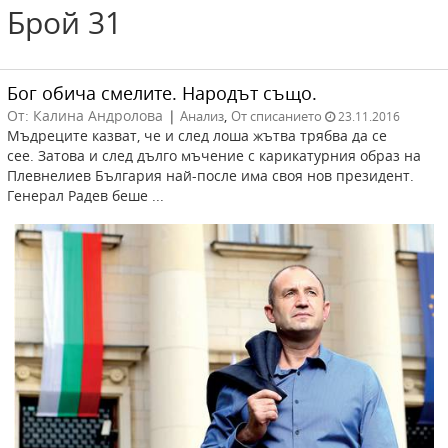
Брой 31
Бог обича смелите. Народът също.
От: Калина Андролова
|
,
Анализ
От списанието
23.11.2016
Мъдреците казват, че и след лоша жътва трябва да се
сее. Затова и след дълго мъчение с карикатурния образ на
Плевнелиев България най-после има своя нов президент.
Генерал Радев беше ...