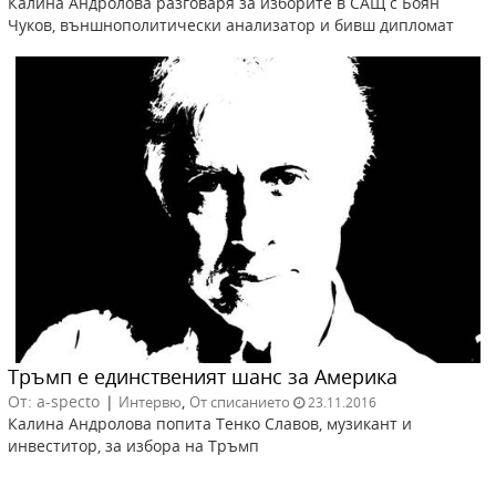
Калина Андролова разговаря за изборите в САЩ с Боян
Чуков, външнополитически анализатор и бивш дипломат
Тръмп е единственият шанс за Америка
От: a-specto
|
,
Интервю
От списанието
23.11.2016
Калина Андролова попита Тенко Славов, музикант и
инвеститор, за избора на Тръмп