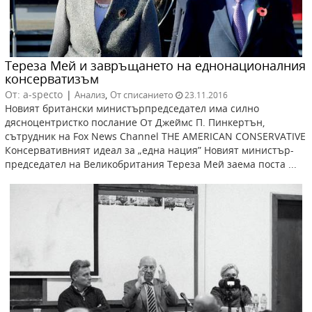
Тереза Мей и завръщането на еднонационалния
консерватизъм
От: a-specto
|
,
Анализ
От списанието
23.11.2016
Новият британски министърпредседател има силно
дясноцентристко послание От Джеймс П. Пинкертън,
сътрудник на Fox News Channel THE AMERICAN CONSERVATIVE
Консервативният идеал за „една нация” Новият министър-
председател на Великобритания Тереза Мей заема поста ...