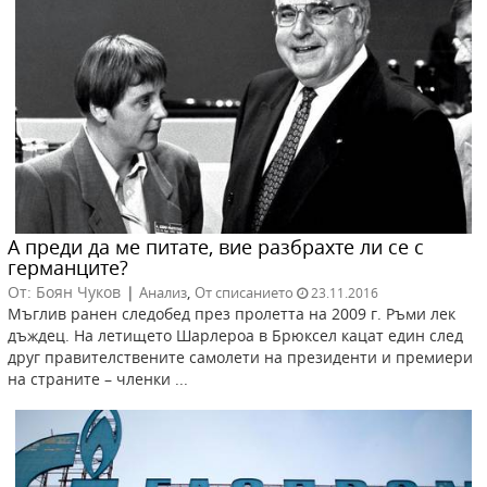
А преди да ме питате, вие разбрахте ли се с
германците?
От: Боян Чуков
|
,
Анализ
От списанието
23.11.2016
Мъглив ранен следобед през пролетта на 2009 г. Ръми лек
дъждец. На летището Шарлероа в Брюксел кацат един след
друг правителствените самолети на президенти и премиери
на страните – членки ...