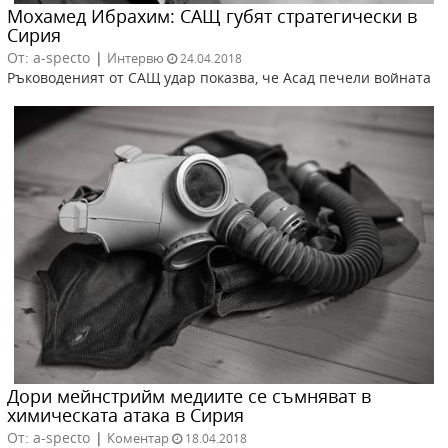
Мохамед Ибрахим: САЩ губят стратегически в
Сирия
От: a-specto
|
Интервю
24.04.2018
Ръководеният от САЩ удар показва, че Асад печели войната
Дори мейнстрийм медиите се съмняват в
химическата атака в Сирия
От: a-specto
|
Коментар
18.04.2018