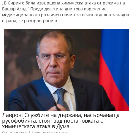
„В Сирия е била извършена химическа атака от режима на
Башар Асад.” Преди десетина дни това изречение,
модифицирано по различен начин за всяка отделна западна
страна, се разпространи в ...
Лавров: Службите на държава, насърчаваща
русофобията, стоят зад постановката с
химическата атака в Дума
От: a-specto
|
Новини