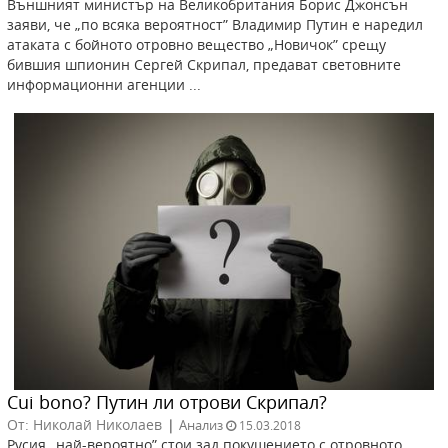
Външният министър на Великобритания Борис Джонсън
заяви, че „по всяка вероятност” Владимир Путин е наредил
атаката с бойното отровно вещество „Новичок” срещу
бившия шпионин Сергей Скрипал, предават световните
информационни агенции ...
Cui bono? Путин ли отрови Скрипал?
От: Николай Николаев
|
Анализ
15.03.2018
Русия „най-вероятно” стои зад покушението с отровното