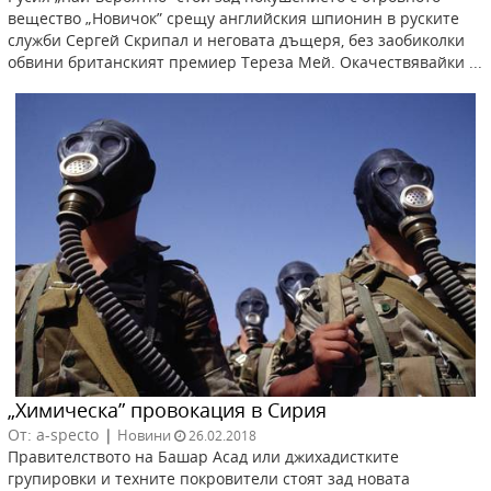
вещество „Новичок” срещу английския шпионин в руските
служби Сергей Скрипал и неговата дъщеря, без заобиколки
обвини британският премиер Тереза Мей. Окачествявайки ...
„Химическа” провокация в Сирия
От: a-specto
|
Новини
26.02.2018
Правителството на Башар Асад или джихадистките
групировки и техните покровители стоят зад новата