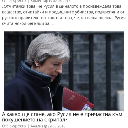
От: a-specto
|
Коментар
02.04.2018
„Отчитайки това, че Русия в миналото е произвеждала това
вещество, отчитайки и предишните убийства, подкрепяни от
руското правителство, както и това, че, по наша оценка, Русия
счита някои бегълци за ...
А какво ще стане, ако Русия не е причастна към
покушението на Скрипал?
От: a-specto
|
Анализ
29.03.2018