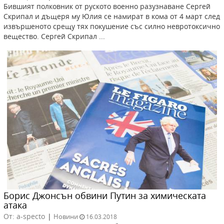
Бившият полковник от руското военно разузнаване Сергей
Скрипал и дъщеря му Юлия се намират в кома от 4 март след
извършеното срещу тях покушение със силно невротоксично
вещество. Сергей Скрипал ...
Борис Джонсън обвини Путин за химическата
атака
От: a-specto
|
Новини
16.03.2018