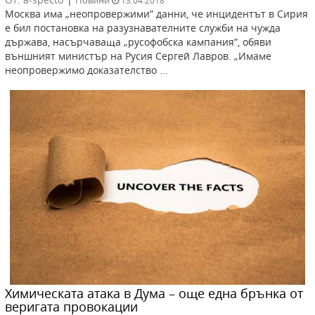
13.04.2018
Москва има „неопровержими” данни, че инцидентът в Сирия
е бил постановка на разузнавателните служби на чужда
държава, насърчаваща „русофобска кампания”, обяви
външният министър на Русия Сергей Лавров. „Имаме
неопровержимо доказателство ...
Химическата атака в Дума – още една брънка от
веригата провокации