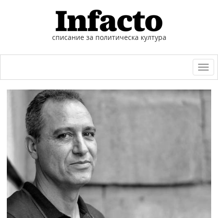
списание за политическа култура
Togg
navi