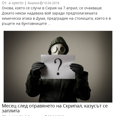
От: a-specto
|
Анализ
10.04.2018
Онова, което се случи в Сирия на 7 април, се очакваше.
Докато някои надаваха вой заради предполагаемата
химическа атака в Дума, предградие на столицата, което е в
ръцете на бунтовниците ...
Месец след отравянето на Скрипал, казусът се
заплита