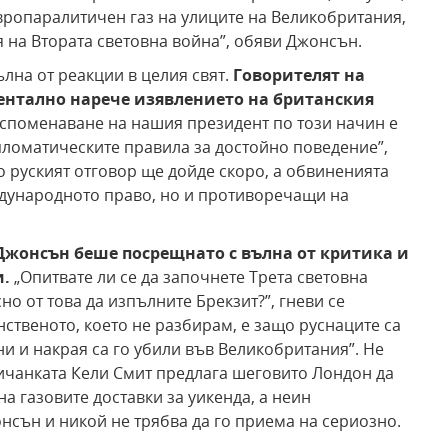
европаралитичен газ на улиците на Великобритания,
я на Втората световна война”, обяви Джонсън.
на от реакции в целия свят.
Говорителят на
нтално нарече изявлението на британския
 споменаване на нашия президент по този начин е
оматическите правила за достойно поведение”,
о руският отговор ще дойде скоро, а обвиненията
ждународното право, но и противоречащи на
жонсън беше посрещнато с вълна от критика и
и.
„Опитвате ли се да започнете Трета световна
сно от това да изпълните Брекзит?”, гневи се
нственото, което не разбирам, е защо руснаците са
и и накрая са го убили във Великобритания”. Не
ичанката Кели Смит предлага шеговито Лондон да
а газовите доставки за уикенда, а неин
нсън и никой не трябва да го приема на сериозно.