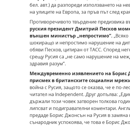
бел. авт.) да разпореди използването на н
на улиците на Европа, за пръв път след кра
Противоречивото твърдение предизвика въл
руския президент Дмитрий Песков моме
външен министър „непростимо”.
„Всяко
шокиращо и непростимо нарушение на дипл
обяви Песков, цитиран от ТАСС. Според нег
срещу Русия са „не само нарушение на ме
здравия разум”.
Междувременно изявлението на Борис Д
присмех в британските социални мреж
война с Русия, защото се оказва, че е по-ле
читател на Independent. Друг допълва: „Еди
държали този човек затворен толкова годин
липсват и подигравателни коментари. Англ
предаде Борис Джонсън на Русия в замяна н
сънародник успокоява, че това е Борис Джо