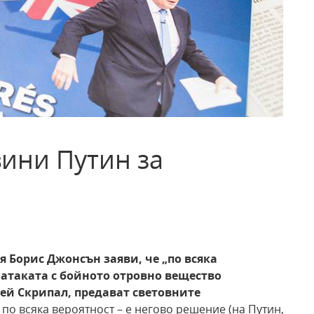
ини Путин за
Борис Джонсън заяви, че „по всяка
атаката с бойното отровно вещество
й Скрипал, предават световните
 по всяка вероятност – е негово решение (на Путин,