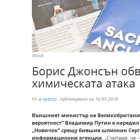
iStock
Борис Джонсън обв
химическата атака
От
a-specto
,
публикувано на
16.03.2018
Външният министър на Великобритания 
вероятност” Владимир Путин е наредил 
„Новичок” срещу бившия шпионин Серге
информационни агенции.
„Считаме, че –