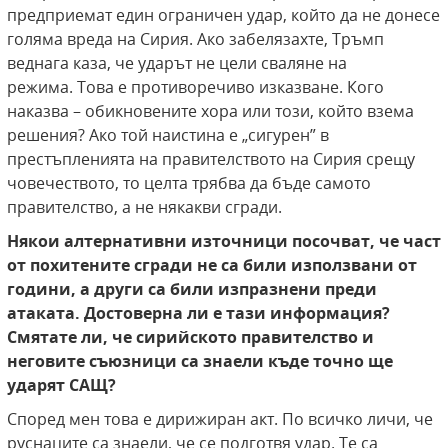
предприемат един ограничен удар, който да не донесе
голяма вреда на Сирия. Ако забелязахте, Тръмп
веднага каза, че ударът не цели сваляне на
режима. Това е противоречиво изказване. Кого
наказва – обикновените хора или този, който взема
решения? Ако той наистина е „сигурен” в
престъпленията на правителството на Сирия срещу
човечеството, то целта трябва да бъде самото
правителство, а не някакви сгради.
Някои алтернативни източници посочват, че част
от похитените сгради не са били използвани от
години, а други са били изпразнени преди
атаката. Достоверна ли е тази информация?
Смятате ли, че сирийското правителство и
неговите съюзници са знаели къде точно ще
ударят САЩ?
Според мен това е дирижиран акт. По всичко личи, че
руснаците са знаели, че се подготвя удар. Те са