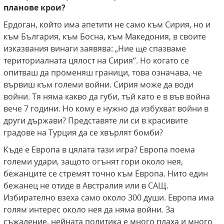
планове крои?
Ердоган, който има апетити не само към Сирия, но и
към България, към Босна, към Македония, в своите
изказвания винаги заявява: „Ние ще спазваме
териториалната цялост на Сирия”. Но когато се
опитваш да променяш граници, това означава, че
вървиш към големи войни. Сирия може да води
войни. Тя няма какво да губи, тъй като е в във война
вече 7 години. Но кому е нужно да избухват войни в
други държави? Представяте ли си в красивите
градове на Турция да се хвърлят бомби?
Къде е Европа в цялата тази игра? Европа поема
големи удари, защото огънят гори около нея,
бежанците се стремят точно към Европа. Нито един
бежанец не отиде в Австралия или в САЩ.
Избирателно взеха само около 300 души. Европа има
голям интерес около нея да няма войни. За
съжаление, нейната политика е много плаха и много