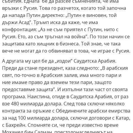
събития. Едната бе да разсее съмненията, че има
връзки с Русия. Това го разчетох, когато той започна
да напада Путин директно: „Путин е виновен, той
държи Асад”. Тръмп иска да каже, че има
конфронтация: „Аз не съм приятел с Путин, нито с
Русия. Ето, аз съм тръгнал на война”. По този начин се
защитава като хищник в бизнеса. Той знае, че така
вече не могат да го обвиняват в това, че играе с Русия.
А другата му цел бе да „издои” Саудитска Арабия.
Преди да стане президент, каза следното: „В арабския
свят, по-точно в Арабския залив, има много пари и
ние имаме право да вземем тези пари, защото
предоставяме защита”. И изпълни тази част от своята
програма. Наистина, отиде в Саудитска Арабия, от раз
взе 480 милиарда долара. След това сключи няколко
контракта за оръжие с Обединените арабски емирства
за над 100 милиарда долара, сключи договори с Катар,
с Бахрейн. Спомняте си, че преди известно време
Мохамед бин Салман, престолонаследникът на