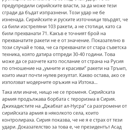
предупредили сирийските власти, за да може тези
сгради да бъдат изпразнени. Този удар не бе
изненада. Сирийските и руските източници твърдят, че
са били изстреляни 103 ракети, а не стотици, като са
били прехванати 71. Какъв е точният брой на
прехванатите ракети не е от значение. Показателно в
този случай е това, че са прехванати от стара съветска
техника, която датира отпреди 30-40 години. Това
може да се разчете като послание от страна на Русия
по отношение на „умните и красиви” ракети на Тръмп,
които имат почти нулев резултат. Какво остава, ако се
използват модерните оръжия на Изтока...
Така или иначе, нищо не се променя. Сирийската
армия продължава борбата с тероризма в Сирия.
Джихадистите на „Джабхат ал-Нусра” са разгромени от
сирийската армия в няколкото села, които
контролираха. Сирия показва, че не я е страх от тези
удари. Доказателство за това е, че президентът Асад