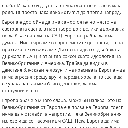
слаба. И, както и друг път съм казвал, не играе важна
роля. Тя просто чака локомотивът да я тегли напред.
Европа е достойна да има самостоятелно място на
световната сцена, в партньорство с велики държави, а
не да бъде сателит на САЩ. Европа трябва да има
думата. Ние вярваме в европейските ценности, но на
практика не ги виждаме. Диктатът идва от дълбоката
държава в САЩ и от англо-саксонската идеология на
Великобритания и Америка. Трябва да видим в
действие бляскавите лозунги на красивата Европа – да
няма агресия срещу други народи, хората по света да
се уважават, да има благоденствие, да има
сътрудничество.
Европа обаче е много слаба. Може би излизането на
Великобритания от Европа е в полза на Европа, тоест
няма да я отслаби, а напротив. Нека Великобритания
излезе и да се насочи към САЩ. Нека Европа да има
самостоятелни позиции, да привлича всички хубави