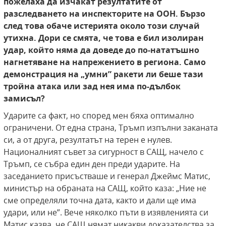
пожелаха да изчакат резултатите от
разследването на инспекторите на ООН. Бързо
след това обаче истерията около този случай
утихна. Дори се смята, че това е бил изолиран
удар, който няма да доведе до по-нататъшно
нагнетяване на напрежението в региона. Само
демонстрация на „умни” ракети ли беше тази
тройна атака или зад нея има по-дълбок
замисъл?
Ударите са факт, но според мен бяха оптимално
ограничени. От една страна, Тръмп изпълни заканата
си, а от друга, резултатът на терен е нулев.
Националният съвет за сигурност в САЩ, начело с
Тръмп, се събра един ден преди ударите. На
заседанието присъстваше и генерал Джеймс Матис,
министър на обраната на САЩ, който каза: „Ние не
сме определяли точна дата, както и дали ще има
удари, или не”. Вече няколко пъти в изявленията си
Матис казва, че САЩ нямат никакви доказателства за