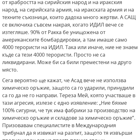
от храбростта на сирийския народ и на иракския
народ, на сирийската армия, на иракската армия и на
техните съюзници, които дадоха много жертви. А САЩ
се включиха съвсем накрая, когато ИДИЛ вече се
изтегляше. 90% от Ракка бе унищожена от
американските бомбардировки, а там имаше само
4000 терористи на ИДИЛ. Така или иначе, ние не знаем
къде са тези 4000 терористи. Просто не са
ликвидирани. Може би са били преместени на друго
място.
Сега вероятно ще кажат, че Асад вече не използва
химическо оръжие, защото са го ударили, принудили
са го да не го направи. Тереза Мей, която участваше в
тази агресия, излезе с едно изявление: „Ние бяхме
100% сигурни, че тук има фабрики за производство на
химическо оръжие и складове за химическо оръжие”.
Призовавам специалистите в Международния
трибунал да я извикат на разпит, защото тя извърши