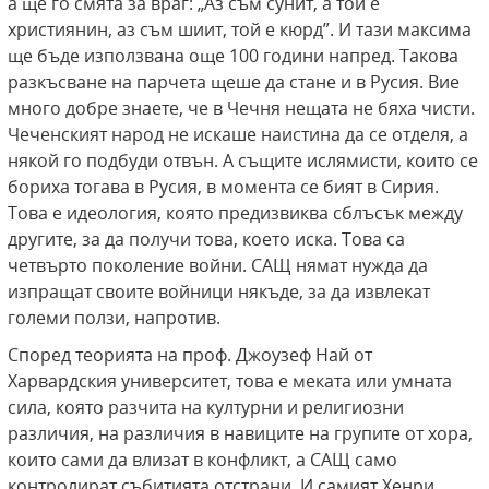
а ще го смята за враг: „Аз съм сунит, а той е
християнин, аз съм шиит, той е кюрд”. И тази максима
ще бъде използвана още 100 години напред. Такова
разкъсване на парчета щеше да стане и в Русия. Вие
много добре знаете, че в Чечня нещата не бяха чисти.
Чеченският народ не искаше наистина да се отделя, а
някой го подбуди отвън. А същите ислямисти, които се
бориха тогава в Русия, в момента се бият в Сирия.
Това е идеология, която предизвиква сблъсък между
другите, за да получи това, което иска. Това са
четвърто поколение войни. САЩ нямат нужда да
изпращат своите войници някъде, за да извлекат
големи ползи, напротив.
Според теорията на проф. Джоузеф Най от
Харвардския университет, това е меката или умната
сила, която разчита на културни и религиозни
различия, на различия в навиците на групите от хора,
които сами да влизат в конфликт, а САЩ само
контролират събитията отстрани. И самият Хенри