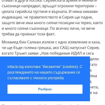
отиват в друга посока. Сирийската армия и нейните
съюзници напредват, връщат огромни територии –
цялата сирийска пустиня е върната. И няма никакви
индикации, че правителството в Сирия ще падне,
защото вече има много силни позиции на терен, както
и много силни съюзници. По всичко личи, че вече
трябва да приемат този факт.
Мохамед бин Салман излезе с едно изявление и каза,
че ще бъде голяма грешка, ако САЩ напуснат Сирия,
когато Тръмп заяви: „Ние победихме ИДИЛ и сега
напускаме Сирия”. Макар че изобщо не са победили
ИДИЛ, а са били там, за да помагат на ИДИЛ. Когато
infacto.bg използва "бисквитки" (cookies). С
вече видяха, че ИДИЛ изчезва, тогава решиха да
разглеждането на нашето съдържание се
унищожат Ракка. Иначе преди това въобще не бяха
съгласявате с тяхната употреба
пипвали ИДИЛ, въпреки че са били в небето над
Сирия. Защитавали са единствено няколко градчета,
Разбрах
където са били кюрдите, за да чертаят границите на
новите държави.