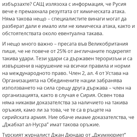
избързахте? САЩ излязоха с информация, че Русия
вече е премахнала резултата от химическата атака.
Няма такова нещо – специалистите винаги могат да
разберат дали е имало или не химическа атака, както и
обстоятелствата около евентуална такава.
И нещо много важно – пресата във Великобритания
пише, че не повече от 25% от англичаните подкрепят
такива удари. Тези удари са държавен тероризъм и са
извършени в нарушение на всички правила и норми
на международното право. Член 2, ал. 4 от Устава на
Организацията на Обединените нации забранява
използването на сила срещу друга държава – член на
организацията, както в случая е Сирия. Освен това
няма никакви доказателства за наличието на такива
оръжия, камо ли за това, че те са в ръцете на
сирийската армия. Ние обаче имаме доказателства, че
„Джабхат ал-Нусра” имат такова оръжие.
Турският журналист Джан Дюндар от „Джумхюриет”