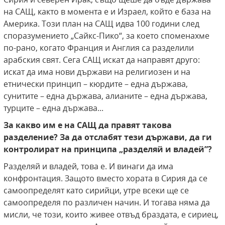
на САЩ, както в момента е и Израел, който е база на
Америка. Този план на САЩ идва 100 години след
споразумението „Сайкс-Пико“, за което споменахме
по-рано, когато Франция и Англия са разделили
арабския свят. Сега САЩ искат да направят друго:
искат да има нови държави на религиозен и на
етнически принцип – кюрдите – една държава,
сунитите – една държава, алианите – една държава,
турците – една държава...
За какво им е на САЩ да правят такова
разделение? За да отслабят тези държави, да ги
контролират на принципа „разделяй и владей”?
Разделяй и владей, това е. И винаги да има
конфронтация. Защото вместо хората в Сирия да се
самоопределят като сирийци, утре всеки ще се
самоопределя по различен начин. И тогава няма да
мисли, че този, които живее отвъд браздата, е сириец,