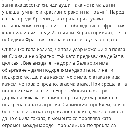
загинаха десетки хиляди души, така че няма да ни
уплашат умните и красивите ракети на Тръмп“. Наред
с това, преди броени дни хората празнуваха
националния си празник – освобождение от френския
колониализъм преди 72 години. Хората приемат, че са
победили Франция тогава и сега се случва същото.
От всичко това излиза, че този удар може би е в полза
на Сирия, а не обратно, тъй като предизвиква дебат в
цял свят. Вие виждате, че дори в България има
объркване – дали подкрепяме ударите, или не ги
подкрепяме, дали да кажем, че е имало атака или да
кажем, че това е предполагаема атака. При срещата на
външните министри от Европейския съюз, три
държави бяха категорично против декларацията в
подкрепа на тази агресия. Сирийският проблем, който
беше лансиран като гражданска война, макар никога
да не е била такава, в момента се проявява като
огромен международен проблем, който трябва да