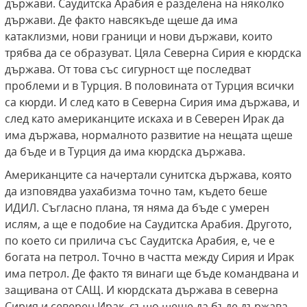
държави. Саудитска Арабия е разделена на няколко
държави. Де факто навсякъде щеше да има
катаклизми, нови граници и нови държави, които
трябва да се образуват. Цяла Северна Сирия е кюрдска
държава. От това със сигурност ще последват
проблеми и в Турция. В половината от Турция всички
са кюрди. И след като в Северна Сирия има държава, и
след като американците искаха и в Северен Ирак да
има държава, нормалното развитие на нещата щеше
да бъде и в Турция да има кюрдска държава.
Американците са начертали сунитска държава, която
да изповядва уахабизма точно там, където беше
ИДИЛ. Съгласно плана, тя няма да бъде с умерен
ислям, а ще е подобие на Саудитска Арабия. Другото,
по което си прилича със Саудитска Арабия, е, че е
богата на петрол. Точно в частта между Сирия и Ирак
има петрол. Де факто тя винаги ще бъде командвана и
защивана от САЩ. И кюрдската държава в северна
Сирия и северен Ирак, също щеше да бъде държава