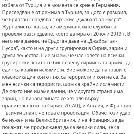
избяга от Турция и в момента се крие в Германия.
Преследван е от режима в Турция, защото е разкрил,
че Ердоган снабдява с оръжие „Джабхат ал-Нусра”.
Журналистът казва, че американските служби са
провели разследване, което датира от 20 юли 2013 г. В
него има данни, че Ердоган дава на „Джабхат ал-
Нусра”, както и на други групировки в Сирия, зарин и
други вещества. Ние знаем, че членовете на всички
групировки, които се бият срещу сирийската армия, до
един са крайни ислямисти. Вие можете да направите
класификация кои от тях са терористи и кои не са. За
мен всички са терористи, щом са крайни ислямисти.
Де факто ние имаме данни, че у другата страна има
зарин, но винаги вината се хвърля върху
правителството на Сирия. И САЩ, и Англия, и Франция
– всички знаят, че това е провокация. Обаче този удар
бе нужен и на Великобритания, и на Франция, за да
покажат, че продължават да са велики сили, че са