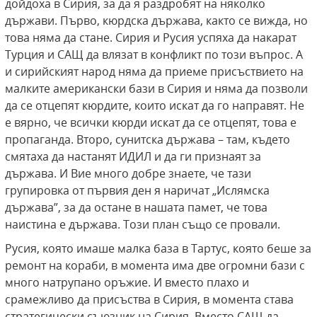
дойдоха в Сирия, за да я раздробят на няколко
държави. Първо, кюрдска държава, както се вижда, но
това няма да стане. Сирия и Русия успяха да накарат
Турция и САЩ да влязат в конфликт по този въпрос. А
и сирийският народ няма да приеме присъствието на
малките американски бази в Сирия и няма да позволи
да се отцепят кюрдите, които искат да го направят. Не
е вярно, че всички кюрди искат да се отцепят, това е
пропаганда. Второ, сунитска държава – там, където
смятаха да настанят ИДИЛ и да ги признаят за
държава. И Вие много добре знаете, че тази
групировка от първия ден я наричат „Ислямска
държава”, за да остане в нашата памет, че това
наистина е държава. Този план също се провали.
Русия, която имаше малка база в Тартус, която беше за
ремонт на кораби, в момента има две огромни бази с
много натрупано оръжие. И вместо плахо и
срамежливо да присъства в Сирия, в момента става
стратегически съюзник на Сирия. Вместо САЩ да