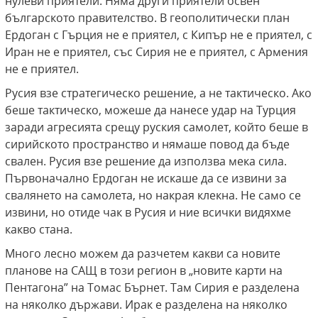
нулеви приятели. Няма други приятели освен
българското правителство. В геополитически план
Ердоган с Гърция не е приятел, с Кипър не е приятел, с
Иран не е приятел, със Сирия не е приятел, с Армения
не е приятел.
Русия взе стратегическо решение, а не тактическо. Ако
беше тактическо, можеше да нанесе удар на Турция
заради агресията срещу руския самолет, който беше в
сирийското пространство и нямаше повод да бъде
свален. Русия взе решение да използва мека сила.
Първоначално Ердоган не искаше да се извини за
свалянето на самолета, но накрая клекна. Не само се
извини, но отиде чак в Русия и ние всички видяхме
какво стана.
Много лесно можем да разчетем какви са новите
планове на САЩ в този регион в „новите карти на
Пентагона” на Томас Бърнет. Там Сирия е разделена
на няколко държави. Ирак е разделена на няколко