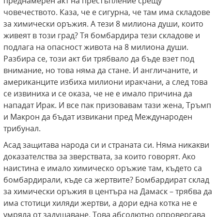
преднамерен акт на престъпление срещу
човечеството. Каза, че е сигурна, че там има складове
за химически оръжия. А тези 8 милиона души, които
живеят в този град? Тя бомбардира тези складове и
подлага на опасност живота на 8 милиона души.
Разбира се, този акт би трябвало да бъде взет под
внимание, но това няма да стане. И англичаните, и
американците избиха милиони иракчани, а след това
се извиниха и се оказа, че не е имало причина да
нападат Ирак. И все пак призовавам тази жена, Тръмп
и Макрон да бъдат извикани пред Международен
трибунал.
Асад защитава народа си и страната си. Няма никакви
доказателства за зверствата, за които говорят. Ако
наистина е имало химическо оръжие там, където са
бомбардирали, къде са жертвите? Бомбардират склад
за химически оръжия в центъра на Дамаск – трябва да
има стотици хиляди жертви, а дори една котка не е
умряла от задушаване. Това абсолютно опровергава