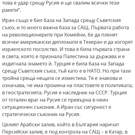
това е удар срещу Русия и ще свалим всички тези
ракети”.
Иран също е бил база на Запада срещу Съветския
съюз, и то много важна база за САЩ. Първата работа
на революционерите при Хомейни, бе да пленят
всички американски дипломати в Техеран и да изгорят
израелското посолство. И това е била първата страна
в света, която е признала Палестина за държава и е
издигнала знамето ѝ. Турция е била база на Запада
срещу Съветския съюз, тъй като е в НАТО. Но при тази
тройна среща нещата се изместиха. Тя е знакова и
означава, че има промяна на пластовете в политиката,
в геостратегията. Русия е наследник на СССР. Турция
от тотален враг на Русия се превърна в неин
ситуационен съюзник. А Иран със сигурност е
стратегически съюзник на Русия.
Целият Арабски залив, който в България наричат
Персийски залив, е под контрола на САЩ – в Катар, в