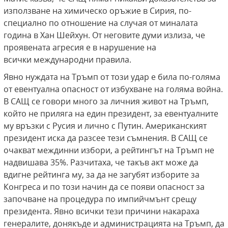
използване на химическо оръжие в Сирия, по-
специално по отношение на случая от миналата
година в Хан Шейхун. От неговите думи излиза, че
проявената агресия е в нарушение на
всички международни правила.
Явно нуждата на Тръмп от този удар е била по-голяма
от евентуална опасност от избухване на голяма война.
В САЩ се говори много за личния живот на Тръмп,
който не приляга на един президент, за евентуалните
му връзки с Русия и лично с Путин. Американският
президент иска да разсее тези съмнения. В САЩ се
очакват междинни избори, а рейтингът на Тръмп не
надвишава 35%. Разчитаха, че такъв акт може да
вдигне рейтинга му, за да не загубят изборите за
Конгреса и по този начин да се появи опасност за
започване на процедура по импийчмънт срещу
президента. Явно всички тези причини накараха
генералите, донякъде и администрацията на Тръмп, да