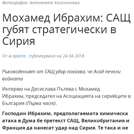
Фотография: Антоанета Киселинчева
Мохамед Ибрахим: САЩ
губят стратегически в
Сирия
От
a-specto
,
публикувано на
24.04.2018
Ръководеният от САЩ удар показва, че Асад печели
войната
Интервю на Десислава Пътева с Мохамед
Ибрахим, председател на Асоциацията на сирийците в
България
(Първа част)
.
Господин Ибрахим, предполагаемата химическа
атака в Дума бе претекст САЩ, Великобритания и
Франция да нанесат удар над Сирия.
Те
така и не