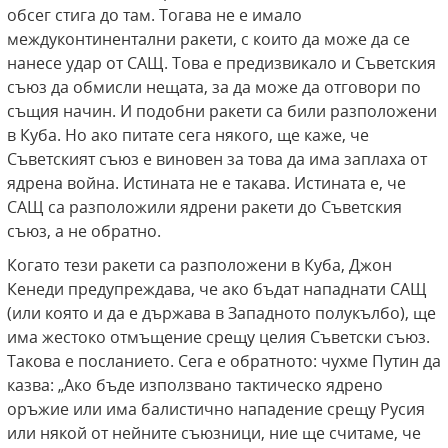
обсег стига до там. Тогава не е имало
междуконтинентални ракети, с които да може да се
нанесе удар от САЩ. Това е предизвикало и Съветския
съюз да обмисли нещата, за да може да отговори по
същия начин. И подобни ракети са били разположени
в Куба. Но ако питате сега някого, ще каже, че
Съветският съюз е виновен за това да има заплаха от
ядрена война. Истината не е такава. Истината е, че
САЩ са разположили ядрени ракети до Съветския
съюз, а не обратно.
Когато тези ракети са разположени в Куба, Джон
Кенеди предупреждава, че ако бъдат нападнати САЩ
(или която и да е държава в Западното полукълбо), ще
има жестоко отмъщение срещу целия Съветски съюз.
Такова е посланието. Сега е обратното: чухме Путин да
казва: „Ако бъде използвано тактическо ядрено
оръжие или има балистично нападение срещу Русия
или някой от нейните съюзници, ние ще считаме, че