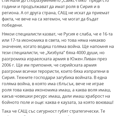
стигнали до споразумението „Сайкс-Пико” преди сто
години и продължават да имат роля в Сирия и в
региона. А от друга страна, САЩ не искат да приемат
факта, че вече на са хегемон, че могат да бъдат
победени.
Някои специалисти казват, че Русия е слаба, че е 16-та
или 17-та икономика в света, но това няма никакво
значение, когато водиш голяма война. Ще напомня на
тези специалисти, че „Хизбула” бяха 4000 души, но
разгромиха израелската армия в Южен Ливан през
2006 г. Ще им припомня, че сирийската армия
разгроми всички терористи, които бяха изпратени в
Сирия. Техните господари загубиха войната. В една
голяма война, в която има сблъсък, вече не играе
роля това каква икономика имаш, а каква воля имаш,
какъв човешки ресурс имаш, дали имаш храброст на
бойното поле и още: каква е каузата, за която воюваш!
Така че САЩ със сигурност губят стратегически. Те