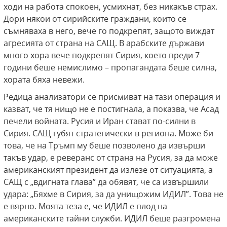
ходи на работа спокоен, усмихнат, без никакъв страх.
Дори някои от сирийските граждани, които се
съмняваха в него, вече го подкрепят, защото виждат
агресията от страна на САЩ. В арабските държави
много хора вече подкрепят Сирия, което преди 7
години беше немислимо – пропагандата беше силна,
хората бяха невежи.
Редица анализатори се присмиват на тази операция и
казват, че тя нищо не е постигнала, а показва, че Асад
печели войната. Русия и Иран стават по-силни в
Сирия. САЩ губят стратегически в региона. Може би
това, че на Тръмп му беше позволено да извърши
такъв удар, е реверанс от страна на Русия, за да може
американският президент да излезе от ситуацията, а
САЩ с „вдигната глава” да обявят, че са извършили
удара: „Бяхме в Сирия, за да унищожим ИДИЛ”. Това не
е вярно. Моята теза е, че ИДИЛ е плод на
американските тайни служби. ИДИЛ беше разгромена