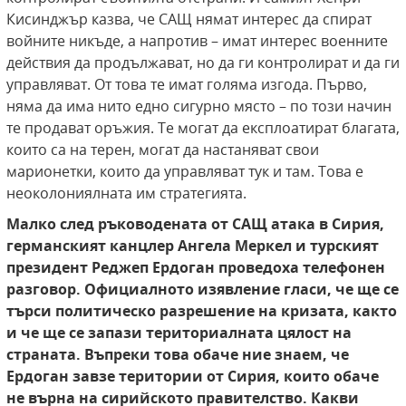
Кисинджър казва, че САЩ нямат интерес да спират
войните никъде, а напротив – имат интерес военните
действия да продължават, но да ги контролират и да ги
управляват. От това те имат голяма изгода. Първо,
няма да има нито едно сигурно място – по този начин
те продават оръжия. Те могат да експлоатират благата,
които са на терен, могат да настаняват свои
марионетки, които да управляват тук и там. Това е
неоколониялната им стратегията.
Малко след
ръководената от
САЩ
атака
в Сирия,
германският канцлер Ангела Меркел и турският
президент Реджеп Ердоган проведоха телефонен
разговор. Официалното изявление гласи, че ще се
търси политическо разрешение на кризата, както
и че ще се запази териториалната цялост на
страната
. Въпреки това обаче ние знаем, че
Ердоган завзе територии от Сирия, които обаче
не върна на сирийското правителство. Какви