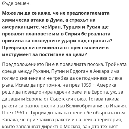
бъде решен.
Може ли да се каже, че не предполагаемата
химическа атака в Дума, а страхът на
американците, че Иран, Турция и Русия ще
провалят плановете им в Сирия бе реалната
причина за последните удари над страната?
Превръща ли се войната от престъпление в
инструмент за постигане на цели?
Предположението Ви е в правилната посока. Тройната
среща между Рухани, Путин и Ердоган в Анкара има
голямо значение и не трябва да се подминава с лека
ръка. Искам да припомня, че през 1959 г. Америка
реши да позиционира ядрени ракети в Европа, уж, за
да защити Европа от Съветския съюз. Тогава такива
ракети са разположени във Великобритания, в Италия.
През 1961 г. Турция до такава степен бе обърната към
Запада, че прие такива ракети и на нейна територия,
които заплашват директно Москва, защото техният