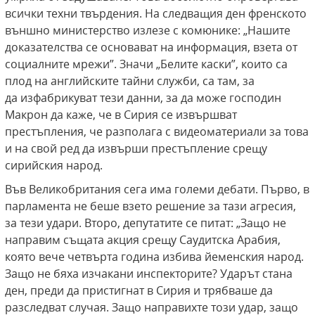
всички техни твърдения. На следващия ден френското
външно министерство излезе с комюнике: „Нашите
доказателства се основават на информация, взета от
социалните мрежи”. Значи „Белите каски”, които са
плод на английските тайни служби, са там, за
да изфабрикуват тези данни, за да може господин
Макрон да каже, че в Сирия се извършват
престъпления, че разполага с видеоматериали за това
и на свой ред да извърши престъпление срещу
сирийския народ.
Във Великобритания сега има големи дебати. Първо, в
парламента не беше взето решение за тази агресия,
за тези удари. Второ, депутатите се питат: „Защо не
направим същата акция срещу Саудитска Арабия,
която вече четвърта година избива йеменския народ.
Защо не бяха изчакани инспекторите? Ударът стана
ден, преди да пристигнат в Сирия и трябваше да
разследват случая. Защо направихте този удар, защо