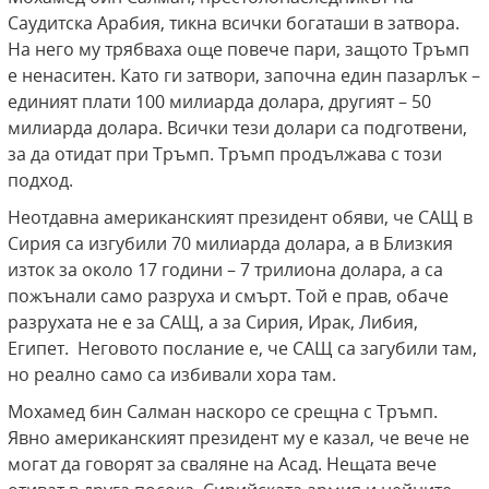
Саудитска Арабия, тикна всички богаташи в затвора.
На него му трябваха още повече пари, защото Тръмп
е ненаситен. Като ги затвори, започна един пазарлък –
единият плати 100 милиарда долара, другият – 50
милиарда долара. Всички тези долари са подготвени,
за да отидат при Тръмп. Тръмп продължава с този
подход.
Неотдавна американският президент обяви, че САЩ в
Сирия са изгубили 70 милиарда долара, а в Близкия
изток за около 17 години – 7 трилиона долара, а са
пожънали само разруха и смърт. Той е прав, обаче
разрухата не е за САЩ, а за Сирия, Ирак, Либия,
Египет. Неговото послание е, че САЩ са загубили там,
но реално само са избивали хора там.
Мохамед бин Салман наскоро се срещна с Тръмп.
Явно американският президент му е казал, че вече не
могат да говорят за сваляне на Асад. Нещата вече