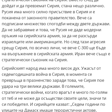
дойдат и да превземат Сирия, стана нещо различно.
Русия има много силно присъствие в Сирия и е
поканена от законното правителство. Вече са
подписани множество спогодби между двете държави.
Да не забравяме и това, че Русия не даде модерни
оръжия на сирийската армия, за да не разсърди
израелците или американците. Но след тази агресия
срещу Сирия, по всичко личи, че вече С-300 ще бъде
на въоръжение в сирийската армия. Иран вече също е
стратегически съюзник на Сирия.
Сирийският народ има много висок дух. Ужасът от
седемгодишната война в Сирия, в момента се
превръща в празненство заради това, че Сирия пое
удара на три велики държави. В големите,
стратегически войни, когато врагът е много по-голям
от теб и не може да осъществи своите цели, значи ти
си победител. И сирийците казват: „Седем години по
улиците на Дамаск имаше терористични актове,