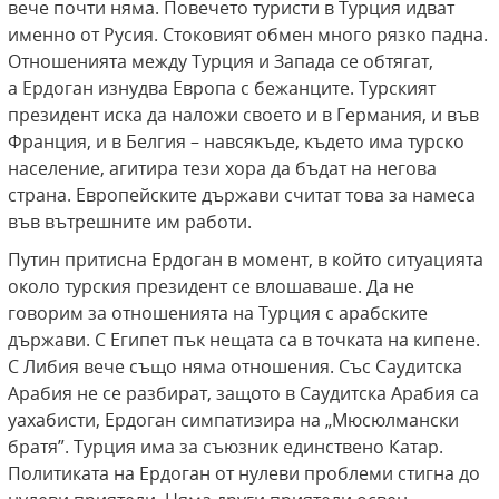
вече почти няма. Повечето туристи в Турция идват
именно от Русия. Стоковият обмен много рязко падна.
Отношенията между Турция и Запада се обтягат,
а Ердоган изнудва Европа с бежанците. Турският
президент иска да наложи своето и в Германия, и във
Франция, и в Белгия – навсякъде, където има турско
население, агитира тези хора да бъдат на негова
страна. Европейските държави считат това за намеса
във вътрешните им работи.
Путин притисна Ердоган в момент, в който ситуацията
около турския президент се влошаваше. Да не
говорим за отношенията на Турция с арабските
държави. С Египет пък нещата са в точката на кипене.
С Либия вече също няма отношения. Със Саудитска
Арабия не се разбират, защото в Саудитска Арабия са
уахабисти, Ердоган симпатизира на „Мюсюлмански
братя”. Турция има за съюзник единствено Катар.
Политиката на Ердоган от нулеви проблеми стигна до