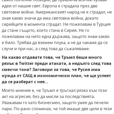
идеи от нашия свят. Европа е страдала през две
световни войни. Американският народ не е страдал, не
знае какво значи да има световна война, докато
сирийците в момента страдат. Не пожелавам в Турция
да стане същото, което стана в Сирия. Не го
пожелавам на нито една държава, защото знам какво
е било. Трябва да вземем поука, а не да чакаме да се
случи и при нас, а след това да съжаляваме.
На какво отдавате това, че Тръмп беше много
рязък в Twitter преди атаката, а недълго след това
смекчи тона? Заговори за това, че Русия има
нужда от САЩ в икономически план, че ще успеят
да се разберат с нея...
Моето мнение е, че Тръмп е тръгнал рязко към този
акт на агресия, без да мисли за последствията.
Уважавам го като бизнесмен, защото умее да печели
пари. По-рано споменах, че той имаше две цели в тези