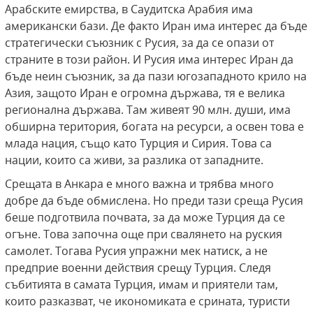
Арабските емирства, в Саудитска Арабия има
американски бази. Де факто Иран има интерес да бъде
стратегически съюзник с Русия, за да се опази от
страните в този район. И Русия има интерес Иран да
бъде неин съюзник, за да пази югозападното крило на
Азия, защото Иран е огромна държава, тя е велика
регионална държава. Там живеят 90 млн. души, има
обширна територия, богата на ресурси, а освен това е
млада нация, също като Турция и Сирия. Това са
нации, които са живи, за разлика от западните.
Срещата в Анкара е много важна и трябва много
добре да бъде обмислена. Но преди тази среща Русия
беше подготвила почвата, за да може Турция да се
огъне. Това започна още при свалянето на руския
самолет. Тогава Русия упражни мек натиск, а не
предприе военни действия срещу Турция. Следя
събитията в самата Турция, имам и приятели там,
които разказват, че икономиката е срината, туристи