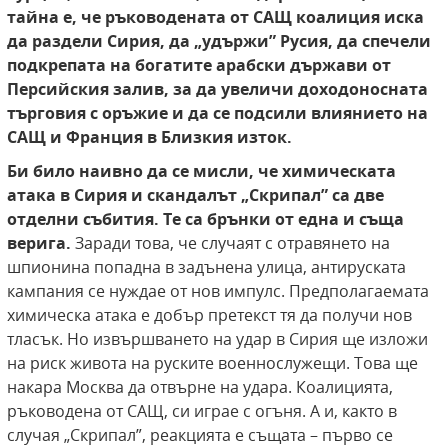
тайна е, че ръководената от САЩ коалиция иска
да раздели Сирия, да „удържи” Русия, да спечели
подкрепата на богатите арабски държави от
Персийския залив, за да увеличи доходоносната
търговия с оръжие и да се подсили влиянието на
САЩ и Франция в Близкия изток.
Би било наивно да се мисли, че химическата
атака в Сирия и скандалът „Скрипал” са две
отделни събития.
Те са брънки от една и съща
верига.
Заради това, че случаят с отравянето на
шпионина попадна в задънена улица, антируската
кампания се нуждае от нов импулс. Предполагаемата
химическа атака е добър претекст тя да получи нов
тласък. Но извършването на удар в Сирия ще изложи
на риск живота на руските военнослужещи. Това ще
накара Москва да отвърне на удара. Коалицията,
ръководена от САЩ, си играе с огъня. А и, както в
случая „Скрипал”, реакцията е същата – първо се