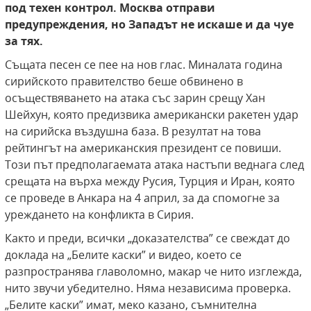
под техен контрол. Москва отправи
предупреждения, но Западът не искаше и да чуе
за тях.
Същата песен се пее на нов глас. Миналата година
сирийското правителство беше обвинено в
осъществяването на атака със зарин срещу Хан
Шейхун, която предизвика американски ракетен удар
на сирийска въздушна база. В резултат на това
рейтингът на американския президент се повиши.
Този път предполагаемата атака настъпи веднага след
срещата на върха между Русия, Турция и Иран, която
се проведе в Анкара на 4 април, за да спомогне за
уреждането на конфликта в Сирия.
Както и преди, всички „доказателства” се свеждат до
доклада на „Белите каски” и видео, което се
разпространява главоломно, макар че нито изглежда,
нито звучи убедително. Няма независима проверка.
„Белите каски” имат, меко казано, съмнителна