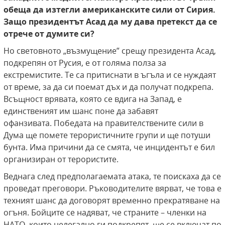
обеща да изтегли американските сили от Сирия.
Защо президентът Асад да му дава претекст да се
отрече от думите си?
Но световното „възмущение” срещу президента Асад,
подкрепян от Русия, е от голяма полза за
екстремистите. Те са притиснати в ъгъла и се нуждаят
от време, за да си поемат дъх и да получат подкрепа.
Всъщност врявата, която се вдига на Запад, е
единственият им шанс поне да забавят
офанзивата. Победата на правителствените сили в
Дума ще помете терористичните групи и ще потуши
бунта. Има причини да се смята, че инцидентът е бил
организиран от терористите.
Веднага след предполагаемата атака, те поискаха да се
проведат преговори. Ръководителите вярват, че това е
техният шанс да договорят временно прекратяване на
огъня. Бойците се надяват, че страните – членки на
НАТО, които нелегално ги подкрепят, ще се включат по