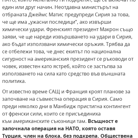
един или друг начин. Неотдавна министърът на
отбраната Джеймс Матис предупреди Сирия за това,
че ще има „ужасни последици”, ако извърши
химически удари. Френският президент Макрон също
заяви, че ще нареди извършването на удари в Сирия,
ако бъдат използвани химически оръжия. Трябва да
се отбележи това, че днес екипът по национална
сигурност на американския президент се ръководи от
човек, известен като ястреб, който се застъпва за
използването на сила като средство във външната
политика.
От известно време САЩ и Франция кроят планове за
започване на съвместна операция в Сирия. Само
преди няколко дни в Манбидж пристигна контингент
от френски сили, които се присъединиха
към американските съюзници там.
Всъщност е
започнала операция на НАТО, която оставя
Турция, член на блока, без подкрепа.
Обществена