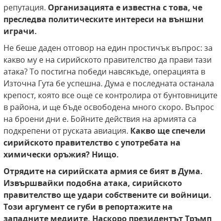
репутация.
Организацията е известна с това, че
преследва политическите интереси на външни
играчи.
Не беше даден отговор на един простичък въпрос: за
какво му е на сирийското правителство да прави тази
атака? То постигна победи навсякъде, операцията в
Източна Гута бе успешна. Дума е последната останала
крепост, която все още се контролира от бунтовниците
в района, и ще бъде освободена много скоро. Въпрос
на броени дни е. Бойните действия на армията са
подкрепени от руската авиация.
Какво ще спечели
сирийското правителство с употребата на
химически оръжия? Нищо.
Отрядите на сирийската армия се бият в Дума.
Извършвайки подобна атака, сирийското
правителство ще удари собствените си войници.
Този аргумент се губи в репортажите на
западните медиите.
Наскоро президентът Тръмп