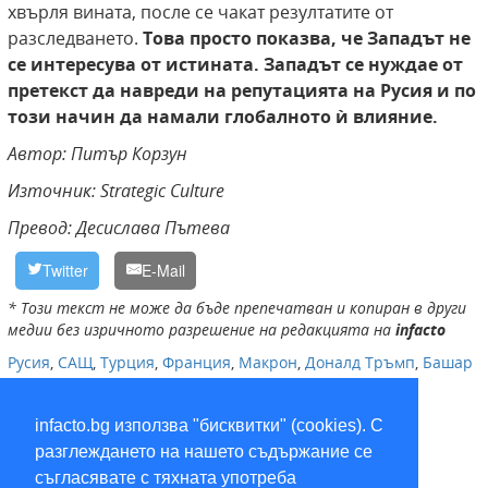
хвърля вината, после се чакат резултатите от
разследването.
Това просто показва, че Западът не
се интересува от истината. Западът се нуждае от
претекст да навреди на репутацията на Русия и по
този начин да намали глобалното ѝ влияние.
Автор: Питър Корзун
Източник: Strategic Culture
Превод: Десислава Пътева
Twitter
E-Mail
* Този текст не може да бъде препечатван и копиран в други
медии без изричното разрешение на редакцията на
infacto
Русия
,
САЩ
,
Турция
,
Франция
,
Макрон
,
Доналд Тръмп
,
Башар
Асад
,
Сирия
,
химическа атака
infacto.bg използва "бисквитки" (cookies). С
разглеждането на нашето съдържание се
съгласявате с тяхната употреба