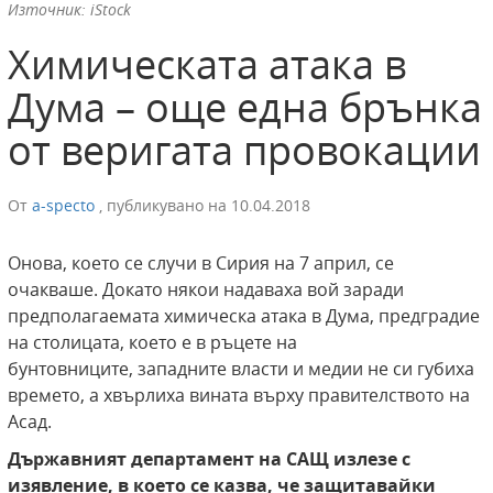
Източник: iStock
Химическата атака в
Дума – още една брънка
от веригата провокации
От
a-specto
,
публикувано на
10.04.2018
Онова, което се случи в Сирия на 7 април, се
очакваше. Докато някои надаваха вой заради
предполагаемата химическа атака в Дума, предградие
на столицата, което е в ръцете на
бунтовниците, западните власти и медии не си губиха
времето, а хвърлиха вината върху правителството на
Асад.
Държавният департамент на САЩ излезе с
изявление, в което се казва, че защитавайки