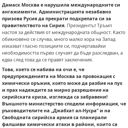
Дамаск Москва е нарушила международните си
ангажименти. Администрацията незабавно
призова Русия да прекрати подкрепата си за
правителството на Сирия.
Президентът Тръмп
настоя за действия от международната общност. Както
обикновено се случва, много малко хора на Запад
изказват гласно позициите си, подчертавайки
необходимостта първо случаят да бъде разследван, а
едва след това да се правят заключения.
Това, което се набива на очи е, че
предупрежденията на Москва за провокация с
химически оръжия, която може да разбие на пух
и прах надеждите за мирно разрешение на
сирийската криза, изглежда са забравени!
Външното министерство сподели информация, че
ръководителите на „Джабхат ал-Нусра” и на
Свободната сирийска армия са планирали
фалшиви химически атаки в райони, които са