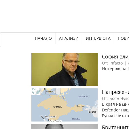
НАЧАЛО
АНАЛИЗИ
ИНТЕРВЮТА
НОВ
София вли
От: Infacto
|
Интервю на I
Напрежени
От: Боян Чук
В края на ми
Defender нав
Русия счита з
Британцит