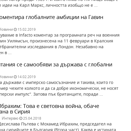
 идеи на Карл Маркс, личността изобщо не е ...
коментира глобалните амбиции на Гавин
Новини
15.02.2019
увахме в Infacto коментар за програмната реч на военния
ин Уилямсън, произнесена на 11 февруари в Кралския
отбранителни изследвания в Лондон. Незабавно на
 в ...
тания се самообяви за държава с глобални
Новини
14.02.2019
 държави с имперско самосъзнание и такива, които го
мер чехите колкото и да са добре икономически, не носят
перски импулс“. Затова пък британците, поради ...
брахим: Това е световна война, обаче
ана в Сирия
|
Интервю
25.04.2018
есислава Пътева с Мохамед Ибрахим, председател на
на сирийците в България (Втора част). Каква е истината