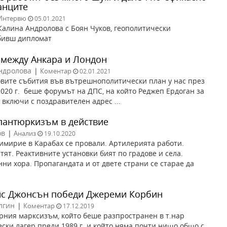
анците
Интервю
05.01.2021
алина Андролова с Боян Чуков, геополитически
бивш дипломат
 между Анкара и Лондон
ндролова
|
Коментар
02.01.2021
овите събития във вътрешнополитически план у нас през
020 г. беше форумът на ДПС, на който Реджеп Ердоган за
 включи с поздравителен адрес ...
 пантюркизъм в действие
ов
|
Анализ
19.10.2020
имирие в Карабах се провали. Артилерията работи.
тят. Реактивните установки бият по градове и села.
ни хора. Пропагандата и от двете страни се старае да
с Джонсън победи Джереми Корбин
лгин
|
Коментар
17.12.2019
рния марксизъм, който беше разпространен в т.нар
ски лагер преди 1989 г. и който няма почти нищо общо с