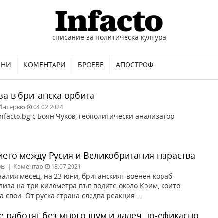
списание за политическа култура
ИНИ
КОМЕНТАРИ
БРОЕВЕ
АПОСТРОФ
за в британска орбита
Интервю
04.02.2024
nfacto.bg с Боян Чуков, геополитически анализатор
ето между Русия и Великобритания нараства
ов
|
Коментар
18.07.2021
налия месец, на 23 юни, британският военен кораб
лиза на три километра във водите около Крим, които
а свои. От руска страна следва реакция ...
е работят без много шум и далеч по-ефикасно