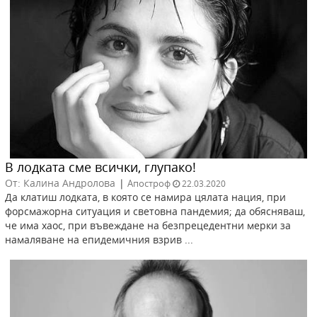
В лодката сме всички, глупако!
От: Калина Андролова
|
Апостроф
22.03.2020
Да клатиш лодката, в която се намира цялата нация, при
форсмажорна ситуация и световна пандемия; да обясняваш,
че има хаос, при въвеждане на безпрецедентни мерки за
намаляване на епидемичния взрив ...