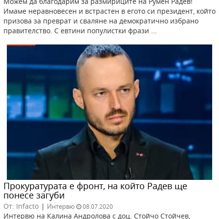
Можем да благодарим за размириците на Румен Радев!
Имаме неравновесен и встрастен в егото си президент, който
призова за преврат и сваляне на демократично избрано
правителство. С евтини популистки фрази ...
Прокуратурата е фронт, на който Радев ще
понесе загуби
От: Infacto
|
Интервю
08.07.2020
Интервю на Калина Андролова с доц. Стойчо Стойчев,