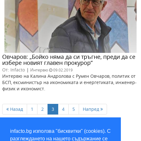
Овчаров: „Бойко няма да си тръгне, преди да се
избере новият главен прокурор“
От: Infacto
|
Интервю
09.02.2019
Интервю на Калина Андролова с Румен Овчаров, политик от
БСП, ексминистър на икономиката и енергетиката, инженер-
физик и икономист.
Назад
1
2
3
4
5
Напред
infacto.bg използва "бисквитки" (cookies). С
разглеждането на нашето съдържание се