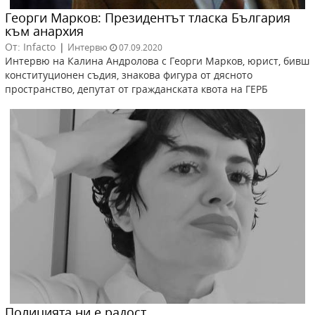
Георги Марков: Президентът тласка България
към анархия
От: Infacto
|
Интервю
07.09.2020
Интервю на Калина Андролова с Георги Марков, юрист, бивш
конституционен съдия, знакова фигура от дясното
пространство, депутат от гражданската квота на ГЕРБ
Полицията ни е радост