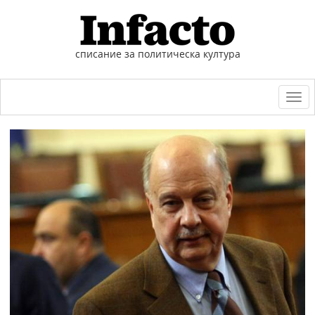
списание за политическа култура
Togg
navi