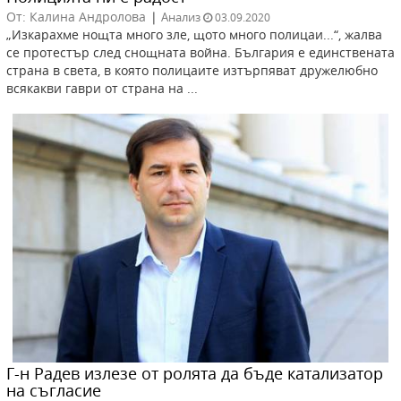
От: Калина Андролова
|
Анализ
03.09.2020
„Изкарахме нощта много зле, щото много полицаи...“, жалва
се протестър след снощната война. България е единствената
страна в света, в която полицаите изтърпяват дружелюбно
всякакви гаври от страна на ...
Г-н Радев излезе от ролята да бъде катализатор
на съгласие