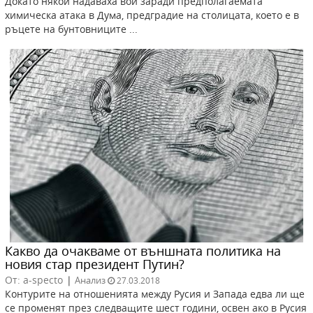
Докато някои надаваха вой заради предполагаемата
химическа атака в Дума, предградие на столицата, което е в
ръцете на бунтовниците ...
Какво да очакваме от външната политика на
новия стар президент Путин?
От: a-specto
|
Анализ
27.03.2018
Контурите на отношенията между Русия и Запада едва ли ще
се променят през следващите шест години, освен ако в Русия