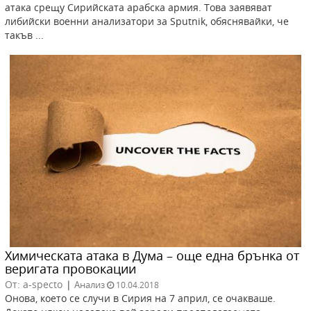
атака срещу Сирийската арабска армия. Това заявяват
либийски военни анализатори за Sputnik, обяснявайки, че
такъв ...
Химическата атака в Дума – още една брънка от
веригата провокации
От: a-specto
|
Анализ
10.04.2018
Онова, което се случи в Сирия на 7 април, се очакваше.