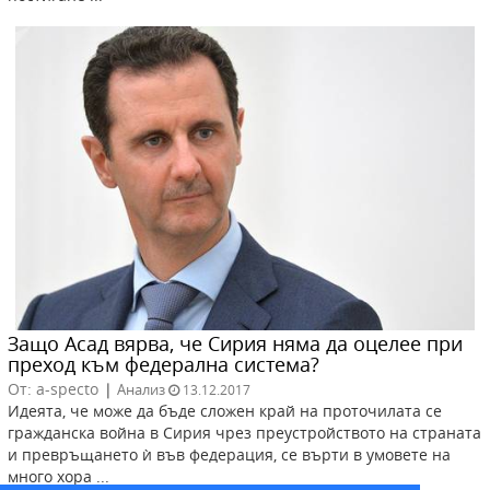
Защо Асад вярва, че Сирия няма да оцелее при
преход към федерална система?
От: a-specto
|
Анализ
13.12.2017
Идеята, че може да бъде сложен край на проточилата се
гражданска война в Сирия чрез преустройството на страната
и превръщането ѝ във федерация, се върти в умовете на
много хора ...