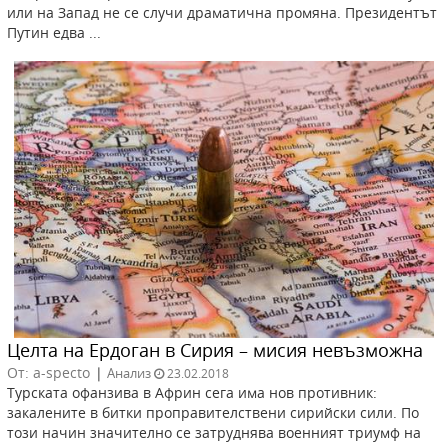
или на Запад не се случи драматична промяна. Президентът
Путин едва ...
Целта на Ердоган в Сирия – мисия невъзможна
От: a-specto
|
Анализ
23.02.2018
Турската офанзива в Африн сега има нов противник:
закалените в битки проправителствени сирийски сили. По
този начин значително се затруднява военният триумф на