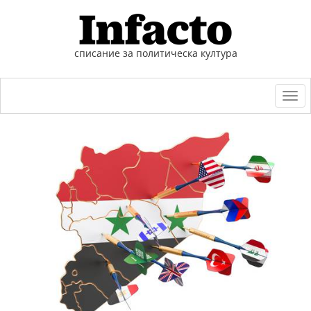
списание за политическа култура
Togg
navi