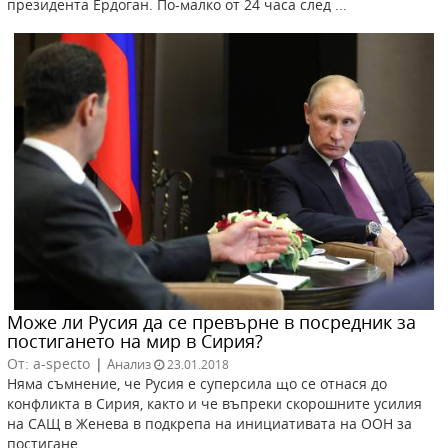
президента Ердоган. По-малко от 24 часа след ...
Може ли Русия да се превърне в посредник за
постигането на мир в Сирия?
От: a-specto
|
Анализ
23.01.2018
Няма съмнение, че Русия е суперсила що се отнася до
конфликта в Сирия, както и че въпреки скорошните усилия
на САЩ в Женева в подкрепа на инициативата на ООН за
постигане ...