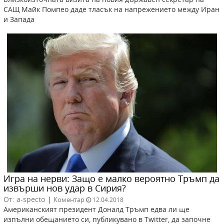
САЩ Майк Помпео даде тласък на напрежението между Иран
и Запада
Игра на нерви: Защо е малко вероятно Тръмп да
извърши нов удар в Сирия?
От: a-specto
|
Коментар
12.04.2018
Американският президент Доналд Тръмп едва ли ще
изпълни обещанието си, публикувано в Twitter, да започне