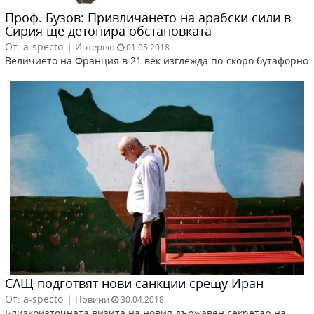
Проф. Бузов: Привличането на арабски сили в
Сирия ще детонира обстановката
От: a-specto
|
Интервю
01.05.2018
Величието на Франция в 21 век изглежда по-скоро бутафорно
САЩ подготвят нови санкции срещу Иран
От: a-specto
|
Новини
30.04.2018
Близкоизточната визита на новия държавен секретар на