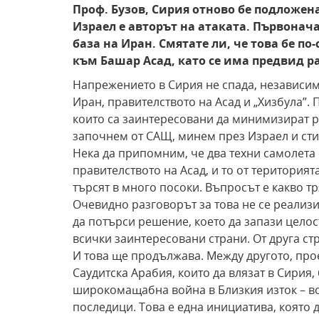
Проф. Бузов, Сирия отново бе подложена 
Израел е авторът на атаката. Първонач
база на Иран. Смятате ли, че това бе п
към Башар Асад, като се има предвид 
Напрежението в Сирия не спада, независимо
Иран, правителството на Асад и „Хизбула”.
които са заинтересовани да минимизират рез
започнем от САЩ, минем през Израел и сти
Нека да припомним, че два техни самолета 
правителството на Асад, и то от територият
търсят в много посоки. Въпросът е какво тр
Очевидно разговорът за това не се реализи
да потърси решение, което да запази целос
всички заинтересовани страни. От друга стр
И това ще продължава. Между другото, прое
Саудитска Арабия, които да влязат в Сирия,
широкомащабна война в Близкия изток – во
последици. Това е една инициатива, която 