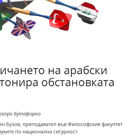
личането на арабски
етонира обстановката
-скоро бутафорно
ен Бузов, преподавател във Философския факултет
ауките по национална сигурност.