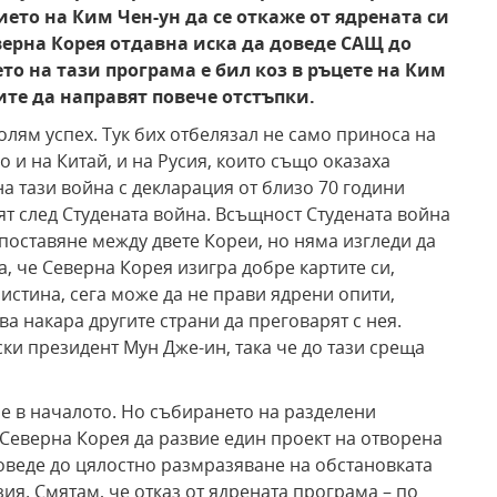
ето на Ким Чен-ун да се откаже от ядрената си
верна Корея отдавна иска да доведе САЩ до
то на тази програма е бил коз в ръцете на Ким
ите да направят повече отстъпки.
олям успех. Тук бих отбелязал не само приноса на
о и на Китай, и на Русия, които също оказаха
а тази война с декларация от близо 70 години
ят след Студената война. Всъщност Студената война
поставяне между двете Кореи, но няма изгледи да
а, че Северна Корея изигра добре картите си,
истина, сега може да не прави ядрени опити,
а накара другите страни да преговарят с нея.
ки президент Мун Дже-ин, така че до тази среща
 е в началото. Но събирането на разделени
 Северна Корея да развие един проект на отворена
оведе до цялостно размразяване на обстановката
зия. Смятам, че отказ от ядрената програма – по