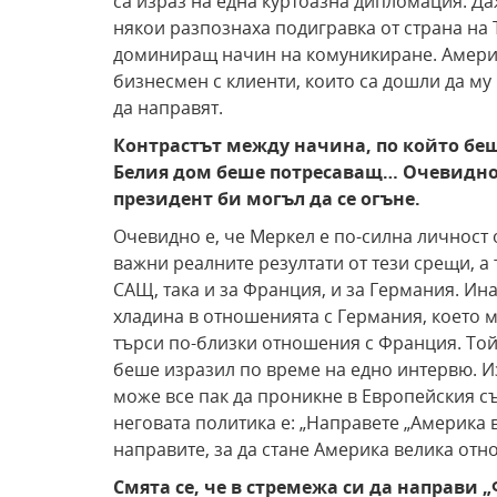
са израз на една куртоазна дипломация. Д
някои разпознаха подигравка от страна на 
доминиращ начин на комуникиране. Америк
бизнесмен с клиенти, които са дошли да му
да направят.
Контрастът между начина, по който бе
Белия дом беше потресаващ… Очевидно 
президент би могъл да се огъне.
Очевидно е, че Меркел е по-силна личност 
важни реалните резултати от тези срещи, а 
САЩ, така и за Франция, и за Германия. И
хладина в отношенията с Германия, което мо
търси по-близки отношения с Франция. Той
беше изразил по време на едно интервю. Из
може все пак да проникне в Европейския с
неговата политика е: „Направете „Америка в
направите, за да стане Америка велика отн
Смята се, че в стремежа си да направи