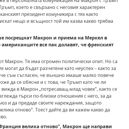
аже в персоналната комуникация на Макрон с Тръмп
Тръмп, което е свързано с неговия характерен
анският президент комуникира с тях както
 искат нещо и всъщност той им казва какво трябва
ше посрещнат Макрон и приема на Меркел в
американците все пак долавят, че френският
от Макрон. Тя има огромен политически опит. Но са
те могат да бъдат разчетени като неуспех – както за
наче съм съгласен, че външно имаше малко повече
же да се обясни и с това, че Тръмп като че ли
 вижда в Макрон „потресаващ млад човек”, както се
глежда търси по-близки отношения с него, за да
ъюз и да предаде своите нареждания, защото
елика отново”. Тоест дайте да ви кажем какво да
ово.
 „Франция велика отново”, Макрон ще направи