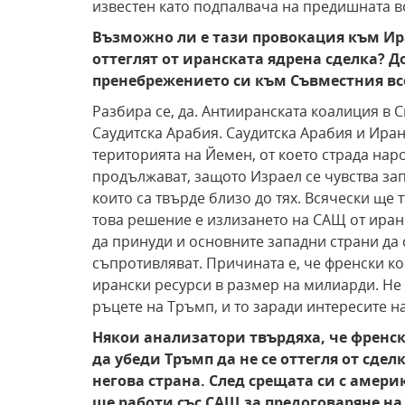
известен като подпалвача на предишната в
Възможно ли е тази провокация към Ира
оттеглят от иранската ядрена сделка?
пренебрежението си към Съвместния все
Разбира се, да. Антииранската коалиция в 
Саудитска Арабия. Саудитска Арабия и Иран
територията на Йемен, от което страда на
продължават, защото Израел се чувства за
които са твърде близо до тях. Всячески ще 
това решение е излизането на САЩ от иранс
да принуди и основните западни страни да с
съпротивляват. Причината е, че френски к
ирански ресурси в размер на милиарди. Не 
ръцете на Тръмп, и то заради интересите 
Някои анализатори твърдяха, че френс
да убеди Тръмп да не се оттегля от сдел
негова страна. След срещата си с амер
ще работи със САЩ за предоговаряне на 