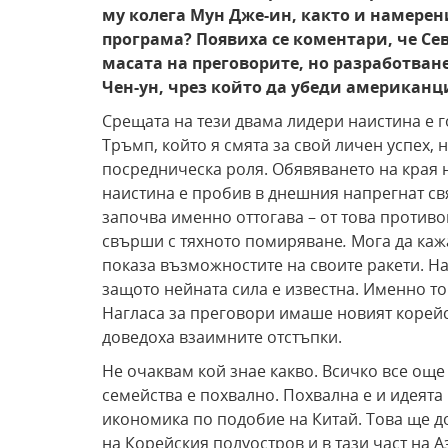
му колега Мун Дже-ин, както и намерени
програма? Появиха се коментари, че Се
масата на преговорите, но разработване
Чен-ун, чрез който да убеди американц
Срещата на тези двама лидери наистина е г
Тръмп, който я смята за свой личен успех, н
посредническа роля. Обявяването на края н
наистина е пробив в днешния напрегнат св
започва именно оттогава – от това противо
свърши с тяхното помиряване
.
Мога да каж
показа възможностите на своите ракети. На
защото нейната сила е известна. Именно тов
Нагласа за преговори имаше новият корейс
доведоха взаимните отстъпки.
Не очаквам кой знае какво. Всичко все още
семейства е похвално. Похвална е и идеята
икономика по подобие на Китай. Това ще д
на Корейския полуостров и в тази част на А