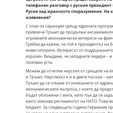
телефонен разговор с руския президент 
Русия зад иранското споразумение. На 
изявления?
С план за гаранции срещу ядрената програм
привлече Тръмп да продължи ангажиментите
огромните икономически интереси на френс
Трябва да кажем, че той е президентът на 
инвеститорите. Интересът от поддържането
изразен. Виждаме, че западните лидери – и
половин уста.
Можем да отчетем неуспех от срещите на в
и Тръмп. Неуспехът е и в двете посоки – н
Тръмп да се откаже от излизането от ядрена
икономическите въпроси, с което да предот
бъдат обложени с мита, нито пък да ги зад
както изисква регламентът на НАТО. Това в
бюджет. За следващата година Германия пр