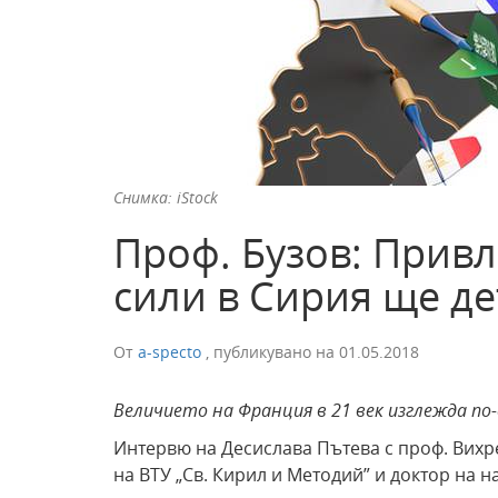
Снимка: iStock
Проф. Бузов: Прив
сили в Сирия ще д
От
a-specto
,
публикувано на
01.05.2018
Величието на Франция в 21 век изглежда по
Интервю на Десислава Пътева с проф. Вихр
на ВТУ „Св. Кирил и Методий” и доктор на н