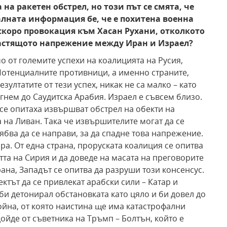
на ракетен обстрел, но този път се смята, че
алната информация бе, че е похитена военна
о-скоро провокация към Хасан Рухани, отколкото
растящото напрежение между Иран и Израел?
 от големите успехи на коалицията на Русия,
 Потенциалните противници, а именно страните,
ултатите от тези успех, никак не са малко – като
гнем до Саудитска Арабия. Израел е съвсем близо.
се опитаха извършват обстрел на обекти на
а на Ливан. Така че извършителите могат да се
ябва да се направи, за да спадне това напрежение.
ра. От една страна, проруската коалиция се опитва
тта на Сирия и да доведе на масата на преговорите
ана, Западът се опитва да разруши този консенсус.
ктът да се привлекат арабски сили – Катар и
 би детонирал обстановката като цяло и би довел до
йна, от която наистина ще има катастрофални
дойде от съветника на Тръмп – Болтън, който е