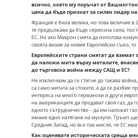
всичко, което му поръчат от Вашингтон
цена да бъде признат за силен лидер н
Франция е била велика, но това величие в 
тя продължава да бъде сериозна сила, пост
ЕС. Но ако Макрон смята да използва комун
своята визия за новия Европейски съюз, то 
Европейските страни смятат да вземат
да наложи мита върху металите, внасяни
до търговска война между САЩ и ЕС?
Не изключвам да се стигне до такава война
са само митата за стоките, а да се разбие п
интереса на много германски и други евро
на американците да продават своя газ, да г
едното сътрудничество – да им наложат газ
имаме едно натягане на мускули. Тръмп ще 
Средния Запад, но все пак мисля, че ЕС им
Как оценявате историческата среща ме