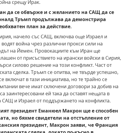
ойна срещу Ирак.
н да се обвърже и с желанието на САЩ да се
 Доналд Тръмп продължава да демонстрира
обхватен план за действие.
Сирия, начело със САЩ, включва още Израел и
 водят война чрез различни прокси сили на
родът на Йемен. Провокациите към Иран ще
плашен от присъствието на ирански войски в Сирия,
търси силово решение на този конфликт. Част от
ката сделка. Тръмп се опитва, не твърде успешно,
е включат в тази инициатива, но те трайно се
омпании вече имат сключени договори за добив на
са заинтересовани ей така да оставят нещата в
на САЩ и Израел от поддържането на конфликта.
кият президент Еманюел Макрон ще е способен
ката, но бяхме свидетели на отстъпление от
иканския президент, Макрон заяви, че Франция
иранската сделка, докато по-късно в