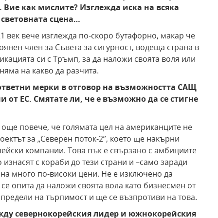
. Вие как мислите? Изглежда иска на всяка
а световната сцена…
21 век вече изглежда по-скоро бутафорно, макар че
оянен член за Съвета за сигурност, водеща страна в
икацията си с Тръмп, за да наложи своята воля или
няма на какво да разчита.
 ответни мерки в отговор на възможността САЩ
 от ЕС. Смятате ли, че е възможно да се стигне
, още повече, че голямата цел на американците не
роектът за „Северен поток-2”, което ще накърни
пейски компании. Това пък е свързано с амбициите
о изнасят с кораби до тези страни и –само заради
 на много по-високи цени. Не е изключено да
се опита да наложи своята вола като бизнесмен от
а предели на търпимост и ще се възпротиви на това.
жду севернокорейския лидер и южнокорейския