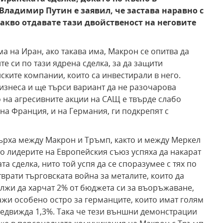
Владимир Путин е заявил, че застава наравно с
какво отдавате тази двойственост на неговите
а на Иран, ако такава има, Макрон се опитва да
 си по тази ядрена сделка, за да защити
ките компании, които са инвестирали в него.
бизнеса и ще търси вариант да не разочарова
 на агресивните акции на САЩ е твърде слабо
 на Франция, и на Германия, ги подкрепят с
ърха между Макрон и Тръмп, както и между Меркел
ито лидерите на Европейския съюз успяха да накарат
та сделка, нито той успя да се споразумее с тях по
врати търговската война за металите, които да
ължи да харчат 2% от бюджета си за въоръжаване,
ажи особено остро за германците, които имат голям
едвижда 1,3%. Така че тези външни демонстрации