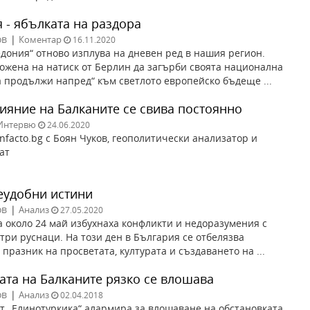
 - ябълката на раздора
ов
|
Коментар
16.11.2020
дония“ отново изплува на дневен ред в нашия регион.
ожена на натиск от Берлин да загърби своята национална
а продължи напред“ към светлото европейско бъдеще ...
лияние на Балканите се свива постоянно
Интервю
24.06.2020
nfacto.bg с Боян Чуков, геополитически анализатор и
ат
неудобни истини
ов
|
Анализ
27.05.2020
а около 24 май избухнаха конфликти и недоразумения с
стри руснаци. На този ден в България се отбелязва
празник на просветата, културата и създаването на ...
ата на Балканите рязко се влошава
ов
|
Анализ
02.04.2018
т „Елинотуркика“ алармира за влошаване на обстановката