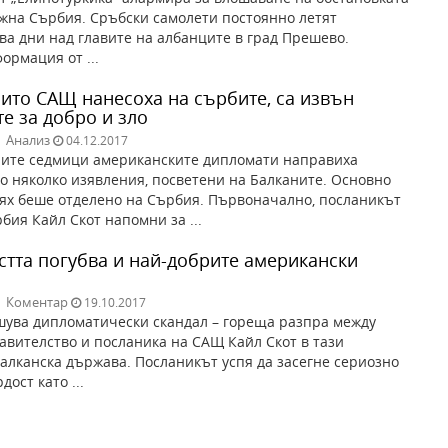
жна Сърбия. Сръбски самолети постоянно летят
ва дни над главите на албанците в град Прешево.
ормация от ...
оито САЩ нанесоха на сърбите, са извън
е за добро и зло
|
Анализ
04.12.2017
ните седмици американските дипломати направиха
 няколко изявления, посветени на Балканите. Основно
ях беше отделено на Сърбия. Първоначално, посланикът
бия Кайл Скот напомни за ...
стта погубва и най-добрите американски
и
|
Коментар
19.10.2017
шува дипломатически скандал – гореща разпра между
авителство и посланика на САЩ Кайл Скот в тази
алканска държава. Посланикът успя да засегне сериозно
дост като ...