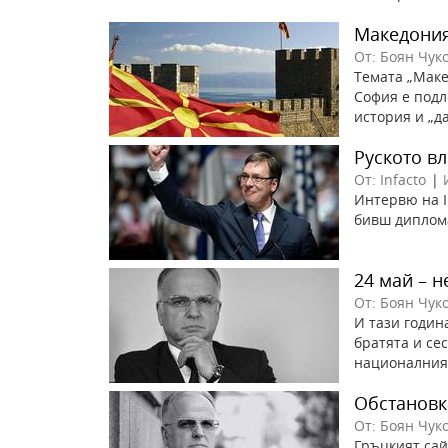
Македония
От: Боян Чук
Темата „Маке
София е подл
история и „д
Руското в
От: Infacto
|
Интервю на I
бивш диплом
24 май – 
От: Боян Чук
И тази годин
братята и се
националния 
Обстановк
От: Боян Чук
Гръцкият сай