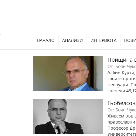
НАЧАЛО
АНАЛИЗИ
ИНТЕРВЮТА
НОВ
Прищина в
От: Боян Чук
Албин Курти,
своите проти
февруари. По
спечели 48,17
Гьобелсов
От: Боян Чук
Живеем във в
православни 
Професор Дра
Университета 