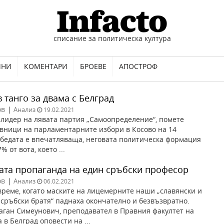
списание за политическа култура
ИНИ
КОМЕНТАРИ
БРОЕВЕ
АПОСТРОФ
 танго за двама с Белград
ов
|
Анализ
19.02.2021
 лидер на лявата партия „Самоопределение“, помете
вници на парламентарните избори в Косово на 14
бедата е впечатляваща, неговата политическа формация
% от вота, което ...
ата пропаганда на един сръбски професор
ов
|
Анализ
06.02.2021
реме, когато маските на лицемерните наши „славянски и
сръбски братя“ паднаха окончателно и безвъзвратно.
ган Симеунович, преподавател в Правния факултет на
в Белград оповести на ...