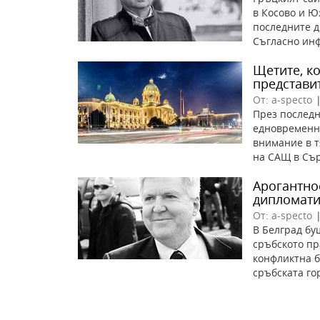
в Косово и Ю
последните д
Съгласно инф
Щетите, к
представит
От: a-specto
През послед
едновременно
внимание в т
на САЩ в Сър
Арогантно
дипломат
От: a-specto
В Белград бу
сръбското пр
конфликтна б
сръбската гор