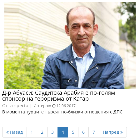
Д-р Абуаси: Саудитска Арабия е по-голям
спонсор на тероризма от Катар
От: a-specto
|
Интервю
12.06.2017
В момента турците търсят по-близки отношения с ДПС
Назад
1
2
3
4
5
6
7
Напред