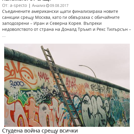
От: a-specto
|
Анализ
09.08.2017
Съединените американски щати финализираха новите
санкции срещу Москва, като ги обвързаха с обичайните
заподозрени – Иран и Северна Корея. Въпреки
недоволството от страна на Доналд Тръмп и Рекс Тилърсън –
...
Студена война срещу всички