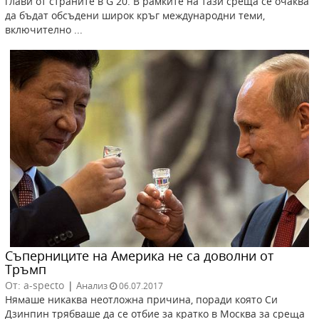
глави от страните в G 20. В рамките на тази среща се очаква
да бъдат обсъдени широк кръг международни теми,
включително ...
Съперниците на Америка не са доволни от
Тръмп
От: a-specto
|
Анализ
06.07.2017
Нямаше никаква неотложна причина, поради която Си
Дзинпин трябваше да се отбие за кратко в Москва за среща