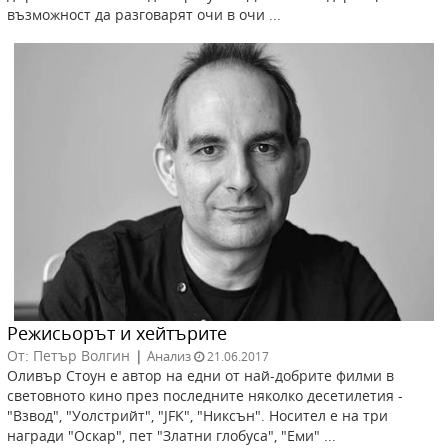
възможност да разговарят очи в очи ...
Режисьорът и хейтърите
От: Петър Волгин
|
Анализ
21.06.2017
Оливър Стоун е автор на едни от най-добрите филми в
световното кино през последните няколко десетилетия -
"Взвод", "Уолстрийт", "JFK", "Никсън". Носител е на три
награди "Оскар", пет "Златни глобуса", "Еми" ...