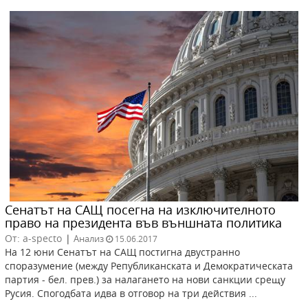
Сенатът на САЩ посегна на изключителното
право на президента във външната политика
От: a-specto
|
Анализ
15.06.2017
На 12 юни Сенатът на САЩ постигна двустранно
споразумение (между Републиканската и Демократическата
партия - бел. прев.) за налагането на нови санкции срещу
Русия. Спогодбата идва в отговор на три действия ...