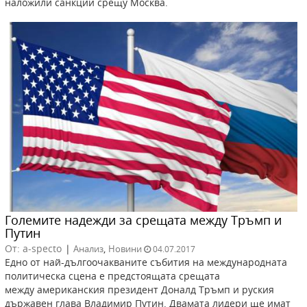
наложили санкции срещу Москва.
Големите надежди за срещата между Тръмп и
Путин
От: a-specto
|
,
Анализ
Новини
04.07.2017
Едно от най-дългоочакваните събития на международната
политическа сцена е предстоящата срещата
между американския президент Доналд Тръмп и руския
държавен глава Владимир Путин. Двамата лидери ще имат