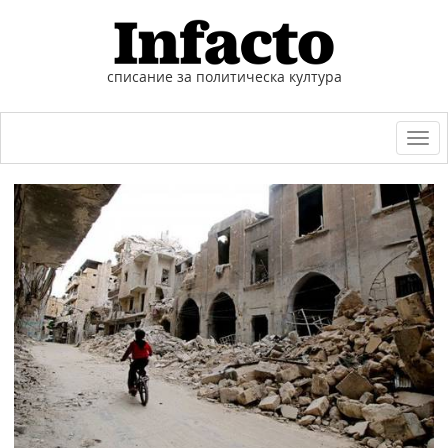
списание за политическа култура
Togg
navi