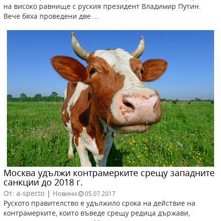
на високо равнище с руския президент Владимир Путин.
Вече бяха проведени две ...
Москва удължи контрамерките срещу западните
санкции до 2018 г.
От: a-specto
|
Новини
05.07.2017
Руското правителство е удължило срока на действие на
контрамерките, които въведе срещу редица държави,