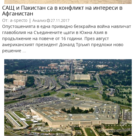
САЩ и Пакистан са в конфликт на интереси в
Афганистан
От: a-specto
|
Анализ
27.11.2017
Опустошенията в една привидно безкрайна война навличат
главоболия на Съединените щати в Южна Азия в
продължение на повече от 16 години. През август
американският президент Доналд Тръмп предложи ново
решение ...