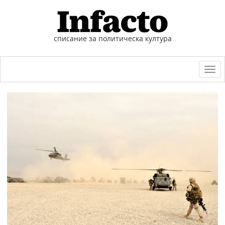
списание за политическа култура
Togg
navi