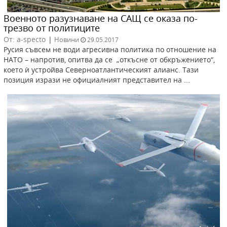
Военното разузнаване на САЩ се оказа по-
трезво от политиците
От: a-specto
|
Новини
29.05.2017
Русия съвсем не води агресивна политика по отношение на
НАТО – напротив, опитва да се „откъсне от обкръжението“,
което ѝ устройва Северноатлантическият алианс. Тази
позиция изрази не официалният представител на ...