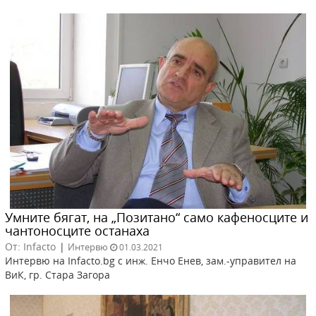
Умните бягат, на „Позитано“ само кафеносците и
чантоносците останаха
От: Infacto
|
Интервю
01.03.2021
Интервю на Infacto.bg с инж. Енчо Енев, зам.-управител на
ВиК, гр. Стара Загора