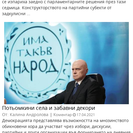
се изпариха заедно с парламентарните решения през тази
седмица. Конструкторството на партийни субекти от
задкулисни ...
Потьомкини села и забавни декори
От: Калина Андролова
|
Коментар
17.04.2021
Демокрацията представлява възможността на мнозинството
обикновени хора да участват чрез избори, дискусии,
партийни и други организации във формирането на дневния