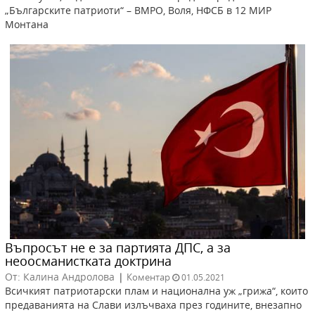
„Българските патриоти“ – ВМРО, Воля, НФСБ в 12 МИР
Монтана
Въпросът не е за партията ДПС, а за
неоосманистката доктрина
От: Калина Андролова
|
Коментар
01.05.2021
Всичкият патриотарски плам и национална уж „грижа“, които
предаванията на Слави излъчваха през годините, внезапно