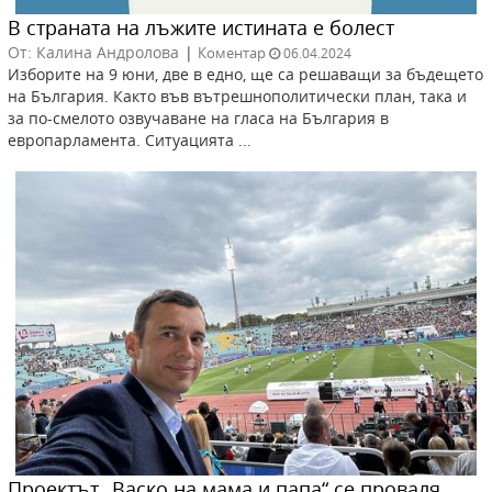
В страната на лъжите истината е болест
От: Калина Андролова
|
Коментар
06.04.2024
Изборите на 9 юни, две в едно, ще са решаващи за бъдещето
на България. Както във вътрешнополитически план, така и
за по-смелото озвучаване на гласа на България в
европарламента. Ситуацията ...
Проектът „Васко на мама и папа“ се проваля