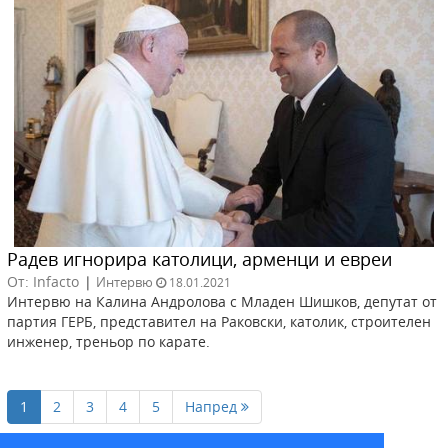
Радев игнорира католици, арменци и евреи
От: Infacto
|
Интервю
18.01.2021
Интервю на Калина Андролова с Младен Шишков, депутат от
партия ГЕРБ, представител на Раковски, католик, строителен
инженер, треньор по каратe.
1
2
3
4
5
Напред