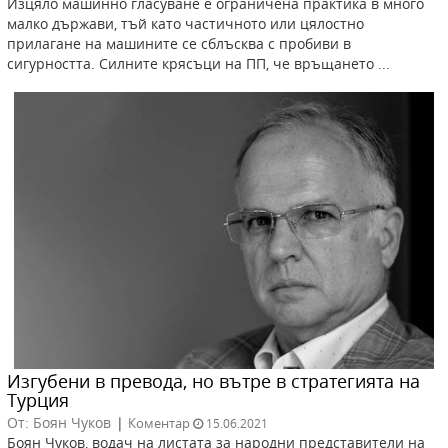
Изцяло машинно гласуване е ограничена практика в много
малко държави, тъй като частичното или цялостно
прилагане на машините се сблъсква с пробиви в
сигурността. Силните крясъци на ПП, че връщането ...
Изгубени в превода, но вътре в стратегията на
Турция
От: Боян Чуков
|
Коментар
15.06.2021
Боян Чуков, водач на листата за народни представители на