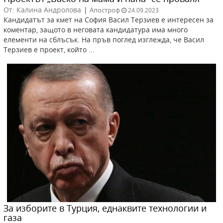
От: Калина Андролова
|
Апостроф
24.09.2023
Кандидатът за кмет на София Васил Терзиев е интересен за
коментар, защото в неговата кандидатура има много
елементи на сблъсък. На пръв поглед изглежда, че Васил
Терзиев е проект, който ...
За изборите в Турция, еднаквите технологии и
газа