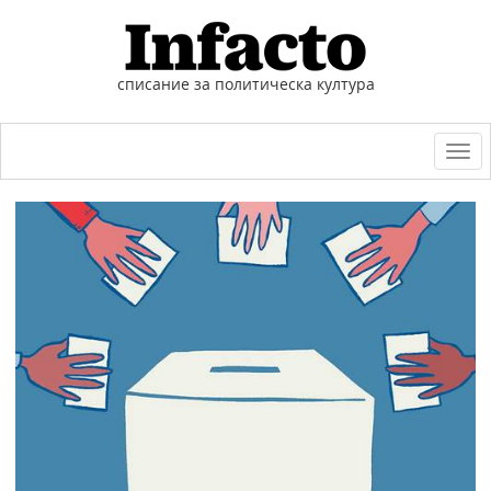
списание за политическа култура
Togg
navi