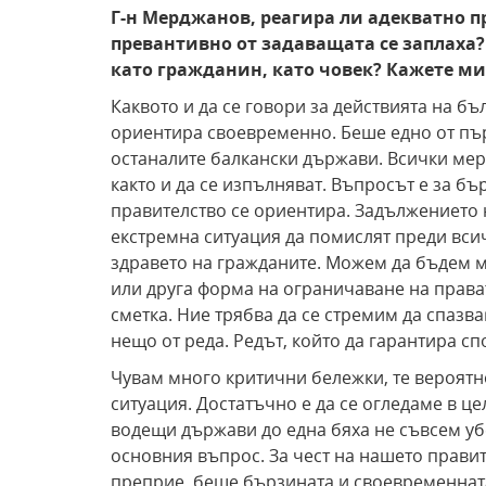
Г-н Мерджанов, реагира ли адекватно п
превантивно от задаващата се заплаха?
като гражданин, като човек? Кажете ми
Каквото и да се говори за действията на бъ
ориентира своевременно. Беше едно от пър
останалите балкански държави. Всички мерк
както и да се изпълняват. Въпросът е за б
правителство се ориентира. Задължението 
екстремна ситуация да помислят преди вси
здравето на гражданите. Можем да бъдем мн
или друга форма на ограничаване на права
сметка. Ние трябва да се стремим да спазв
нещо от реда. Редът, който да гарантира с
Чувам много критични бележки, те вероятн
ситуация. Достатъчно е да се огледаме в це
водещи държави до една бяха не съвсем у
основния въпрос. За чест на нашето правит
преприе, беше бързината и своевременнат