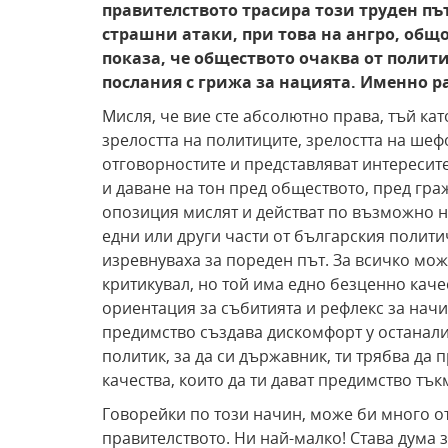
правителството трасира този труден път
страшни атаки, при това на ангро, общо
показа, че обществото очаква от полити
послания с грижа за нацията. Именно р
Мисля, че вие сте абсолютно права, тъй ка
зрелостта на политиците, зрелостта на шефо
отговорностите и представляват интересит
и даване на тон пред обществото, пред гра
опозиция мислят и действат по възможно н
едни или други части от българския политич
изревнуваха за пореден път. За всичко мож
критикувал, но той има едно безценно кач
ориентация за събитията и рефлекс за начи
предимство създава дискомфорт у останалит
политик, за да си държавник, ти трябва д
качества, които да ти дават предимство тък
Говорейки по този начин, може би много от
правителството. Ни най-малко! Става дума 