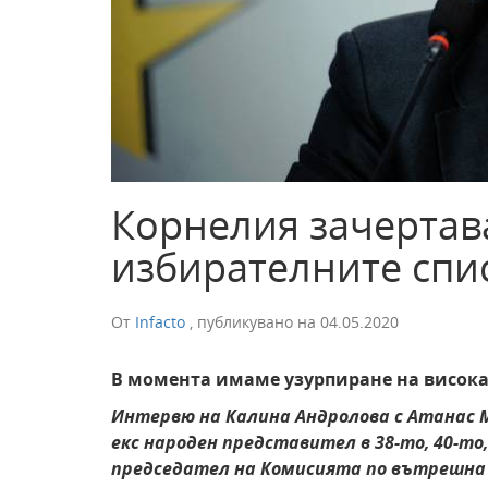
Корнелия зачертав
избирателните спи
От
Infacto
,
публикувано на
04.05.2020
В момента имаме узурпиране на висока
Интервю на Калина Андролова
с Атанас 
екс народен представител в 38-то, 40-то,
председател на Комисията по вътрешна 