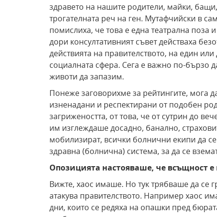
здравето на нашите родители, майки, бащи, 
трогателната реч на ген. Мутафчийски в с
помислиха, че това е една театрална поза и 
дори консултативният съвет действаха безо
действията на правителството, на един или 
социалната сфера. Сега е важно по-бързо 
животи да запазим.
Понеже заговорихме за рейтингите, мога да
изненадани и респектирани от подобен род
загрижеността, от това, че от сутрин до ве
им изглеждаше досадно, банално, страховит
мобилизират, всички болнични екипи да се
здравна (болнична) система, за да се взем
Опозицията настояваше, че всъщност е 
Вижте, хаос имаше. Но тук трябваше да се 
атакува правителството. Например хаос и
дни, които се редяха на опашки пред бюрат