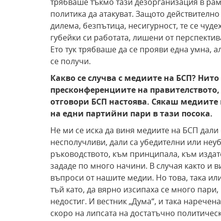
трябваше тъкмо тази дезорганизация в рам
политика да атакуват. Защото действително
дилема, безпътица, несигурност, те се чудех
губейки си работата, лишени от перспектив
Ето тук трябваше да се прояви една умна, а
се получи.
Какво се случва с медиите на БСП? Нито
пресконференциите на правителството, 
отговори БСП настоява. Сякаш медиите 
на едни партийни пари в тази посока.
Не ми се иска да виня медиите на БСП дали 
несполучливи, дали са убедителни или неуб
ръководството, към принципала, към издате
зададе по много начини. В случая както и 
въпроси от нашите медии. Но това, така или
тъй като, да вярно изсипаха се много пари,
недостиг. И вестник „Дума“, и така наречена
скоро на липсата на достатъчно политическ