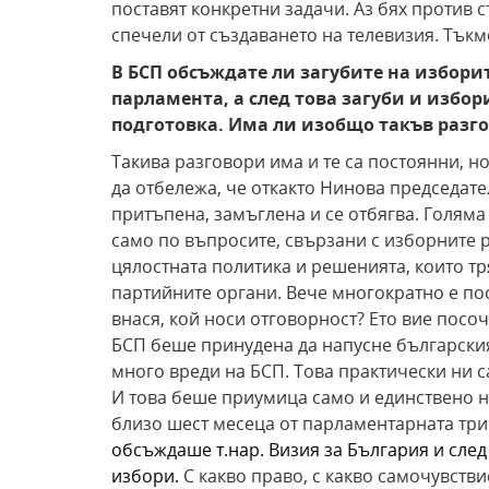
поставят конкретни задачи. Аз бях против 
спечели от създаването на телевизия. Тъкм
В БСП обсъждате ли загубите на изборит
парламента, а след това загуби и избо
подготовка. Има ли изобщо такъв разг
Такива разговори има и те са постоянни, н
да отбележа, че откакто Нинова председате
притъпена, замъглена и се отбягва. Голяма 
само по въпросите, свързани с изборните р
цялостната политика и решенията, които тр
партийните органи. Вече многократно е по
внася, кой носи отговорност? Ето вие посо
БСП беше принудена да напусне българския
много вреди на БСП. Това практически ни 
И това беше приумица само и единствено н
близо шест месеца от парламентарната триб
обсъждаше т.нар. Визия за България и сле
избори.
С какво право, с какво самочувстви