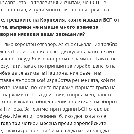
създаването на телевизия и считам, че БСП не
о напротив, изгуби много финансови средства.
е, грешките на Корнелия, която извади БСП от
рите, въпреки че имаше много време за
овор на някакви ваши заседания?
о няма коректен отговор. Аз със съжаление трябва
лства Националния съвет дискусията като че ли е
част от неудобните въпроси се замитат. Така е не
езултати, така е по принцип за изработването на
ябва да се взимат в Националния съвет и в
ставян въпроса кой изработва решенията, кой ги
чихте начина, по който парламентарната група на
 парламент. Това действие, според мен, нанесе
самоизключи от обществения политически оборот.
а Нинова. За тези четири години БСП отсъства
уна. Месец и половина, близо два, когато се
д това три-четири месеца преди европейските
е, с какъв респект ти би могъл да изпитваш, да