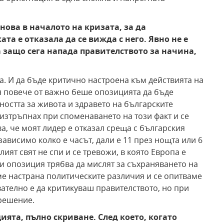
нова в началото на кризата, за да
та е отказала да се вижда с него. Явно не е
а защо сега напада правителството за начина,
а. И да бъде критично настроена към действията на
я повече от важно беше опозицията да бъде
остта за живота и здравето на българските
 изтръпнах при споменаването на този факт и се
а, че моят лидер е отказал среща с българския
зависимо колко е часът, дали е 11 през нощта или 6
елият свят не спи и се тревожи, в която Европа е
 и опозиция трябва да мислят за съхраняването на
ме настрана политическите различия и се опитваме
ателно е да критикуваш правителството, но при
решение.
ята, пълно скриване. След което, когато