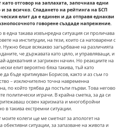
 като отговор на заплахата, започнаха едни
 и за всичко. Спадането на рейтинга на БСП
ческия елит да е единен и да отправя еднакви
азнопосочното говорене създаде напрежение.
то в една такава извънредна ситуация си проличава
вете на институции, на тези, които са натоварени с
е. Нужно беше всякакво загърбване на различията
жданите, че държавата като цяло, и управляващи, и
ай-адекватния и загрижен начин. Но реакциите на
ески елит вероятно бяха такива, тъй като
е да бъде критикуван Борисов, както и аз съм го
ество – изключително точна навременна
на, по който трябва да постъпи първи. Това негово
е политически играчи. В крайна сметка, за да си
а притежаваш освен харизмата и многобройни
мо в такива екстремни ситуации.
 моите колеги ще ме сметнат за апологет на
за обективни ситуации, за запазване на живота и