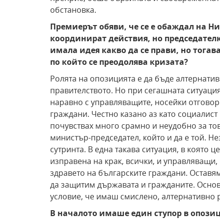
обстановка.
Премиерът обяви, че се е обаждал на Ни
координират действия, но председателка
имала идея какво да се прави, но тогав
по който се преодолява кризата?
Ролята на опозицията е да бъде алтернатив
правителството. Но при сегашната ситуаци
наравно с управляващите, носейки отговорн
граждани. Честно казано аз като социалист
почувствах много срамно и неудобно за тов
министър-председател, който и да е той. Не
сутринта. В една такава ситуация, в която ц
изправена на крак, всички, и управляващи,
здравето на българските граждани. Оставя
да защитим държавата и гражданите. Основ
условие, че имаш смислено, алтернативно 
В началото имаше един ступор в опозици