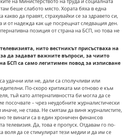
ките на Министерството на труда и социалната
 там беше слабото място. Хората бяха в една
а какво да правят, страхувайки се за здравето си,
а и от надежда как ще посрещнат следващия ден.
лтернативна позиция от страна на БСП, но това не
 телевизията, нито вестникът присъстваха на
за да задават важните въпроси, за чиито
на БСП са само легитимен повод за изписване
са удачни или не, дали са сполучливи или
едителни. По-скоро критиката ми отново е към
ля, тъй като алтернативността би могла да се
вие посочвате – чрез неудобните журналистически
 иначе, не става. Не смятам да виня журналистите,
 но те винаги са в един хроничен финансов
та телевизия. Да, това е пропуск. Отдавам го по-
а воля да се стимулират тези медии и да им се