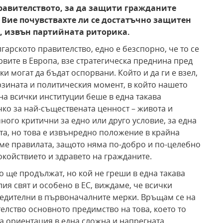
равителството, за да защити гражданите
 Вие почувствахте ли се достатъчно защитен
, извън партийната риторика.
лгарското правителство, едно е безспорно, че то се
вите в Европа, взе стратегическа преднина пред
и могат да бъдат оспорвани. Който и да ги е взел,
ързината и политическия момент, в който нашето
на всички институции беше в една такава
чко за най-съществената ценност – живота и
ого критични за едно или друго условие, за една
та, но това е извънредно положение в крайна
аме правилата, защото няма по-добро и по-целебно
покойствието и здравето на гражданите.
о ще продължат, но кой не греши в една такава
лия свят и особено в ЕС, виждаме, че всички
бедителни в първоначалните мерки. Връщам се на
елство основното предимство на това, което то
а ориентация в една сложна и напрегната