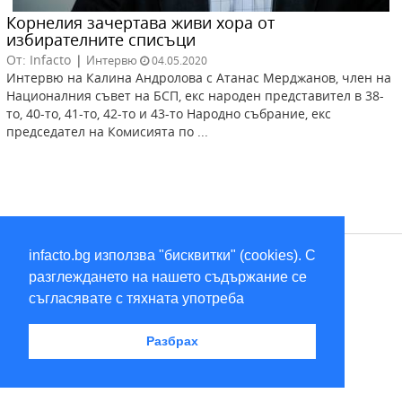
Корнелия зачертава живи хора от
избирателните списъци
От: Infacto
|
Интервю
04.05.2020
Интервю на Калина Андролова с Атанас Мерджанов, член на
Националния съвет на БСП, екс народен представител в 38-
то, 40-то, 41-то, 42-то и 43-то Народно събрание, екс
председател на Комисията по ...
infacto.bg използва "бисквитки" (cookies). С
RSS
разглеждането на нашето съдържание се
съгласявате с тяхната употреба
2026 © infacto
Разбрах