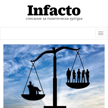
списание за политическа култура
Togg
navi