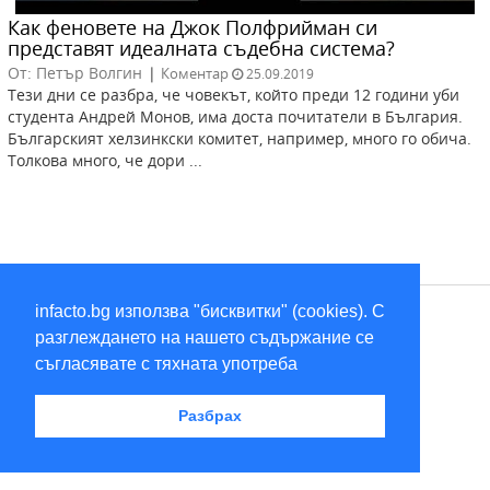
Как феновете на Джок Полфрийман си
представят идеалната съдебна система?
От: Петър Волгин
|
Коментар
25.09.2019
Тези дни се разбра, че човекът, който преди 12 години уби
студента Андрей Монов, има доста почитатели в България.
Българският хелзинкски комитет, например, много го обича.
Толкова много, че дори ...
infacto.bg използва "бисквитки" (cookies). С
RSS
разглеждането на нашето съдържание се
съгласявате с тяхната употреба
2026 © infacto
Разбрах