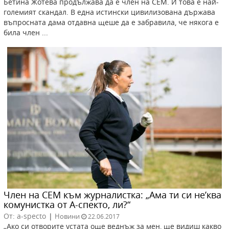
Бетина Жотева продължава да е член на СЕМ. И това е най-
големият скандал. В една истински цивилизована държава
въпросната дама отдавна щеше да е забравила, че някога е
била член ...
Член на СЕМ към журналистка: „Ама ти си не’ква
комунистка от А-спекто, ли?“
От: a-specto
|
Новини
22.06.2017
„Ако си отворите устата още веднъж за мен, ще видиш какво