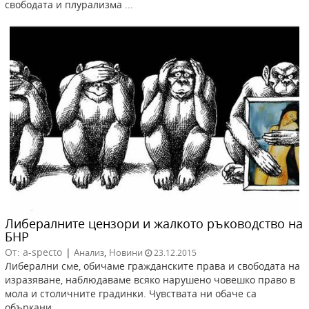
свободата и плурализма ...
Либералните цензори и жалкото ръководство на
БНР
От: a-specto
|
,
Анализ
Новини
23.12.2015
Либерални сме, обичаме гражданските права и свободата на
изразяване, наблюдаваме всяко нарушено човешко право в
мола и столичните градинки. Чувствата ни обаче са
объркани.