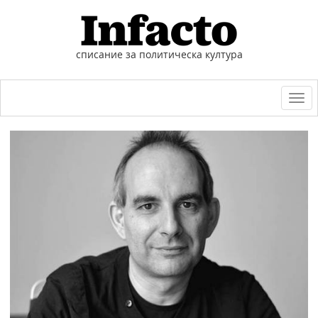
списание за политическа култура
Togg
navi