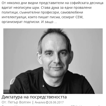
От няколко дни видни представители на софийската десница
вдигат неописуем шум. Става дума за едни провалени
политици, съмнителни професори, самовлюбени
интелектуалци, които пишат писма, сезират СЕМ,
организират подписки. И защо ...
Диктатура на посредствеността
От: Петър Волгин
|
Анализ
26.06.2017