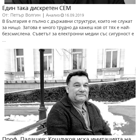
Един така дискретен СЕМ
От: Петър Волгин
|
Анализ
16.09.2019
В България е пълно с държавни структури, които не служат
за нищо. Затова е много трудно да кажеш коя от тях е най-
безсмислена. Съветът за електронни медии със сигурност е
...
Проф. Палашев: Кошлуков иска имитацията на