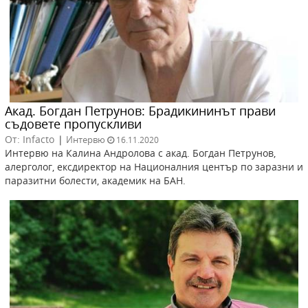
Акад. Богдан Петрунов: Брадикининът прави
съдовете пропускливи
От: Infacto
|
Интервю
16.11.2020
Интервю на Калина Андролова с акад. Богдан Петрунов,
алерголог, ексдиректор на Националния център по заразни и
паразитни болести, академик на БАН.