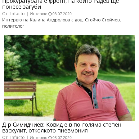
Прокуратурата е фронт, на който Радев ще
понесе загуби
От: Infacto
|
Интервю
08.07.2020
Интервю на Калина Андролова с доц. Стойчо Стойчев,
политолог
Д-р Симидчиев: Ковид е в по-голяма степен
васкулит, отколкото пневмония
От: Infacto
|
Интервю
03.07.2020