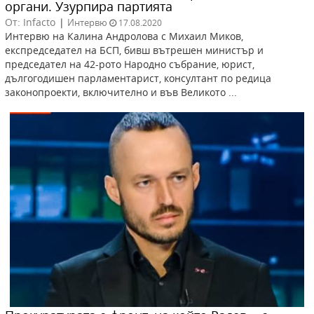
органи. Узурпира партията
От: Infacto
|
Интервю
17.08.2020
Интервю на Калина Андролова с Михаил Миков,
експредседател на БСП, бивш вътрешен министър и
председател на 42-рото Народно събрание, юрист,
дългогодишен парламентарист, консултант по редица
законопроекти, включително и във Великото ...