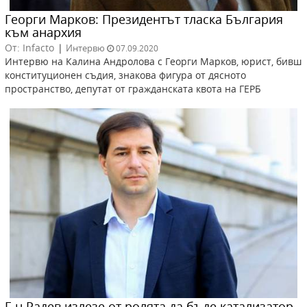
Георги Марков: Президентът тласка България
към анархия
От: Infacto
|
Интервю
07.09.2020
Интервю на Калина Андролова с Георги Марков, юрист, бивш
конституционен съдия, знакова фигура от дясното
пространство, депутат от гражданската квота на ГЕРБ
Г-н Радев излезе от ролята да бъде катализатор