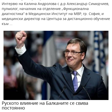
Интервю на Калина Андролова с д-р Александър Симидчиев,
пулмолог, началник на отделение „Функционална
диагностика“ в Медицински Институт на МВР, гр. София, и
медицински директор на Центъра за дистанционно обучение
към ...
Руското влияние на Балканите се свива
постоянно