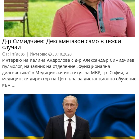
Д-р Симидчиев: Дексаметазон само в тежки
случаи
От: Infacto
|
Интервю
30.10.2020
Интервю на Калина Андролова с д-р Александър Симидчиев,
пулмолог, началник на отделение „Функционална
диагностика“ в Медицински институт на МВР, гр. София, и
медицински директор на Центъра за дистанционно обучение
към ...