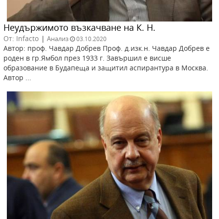
Неудържимото възкачване на К. Н.
От: Infacto
|
Анализ
03.10.2020
Автор: проф. Чавдар Добрев Проф. д.изк.н. Чавдар Добрев е
роден в гр.Ямбол през 1933 г. Завършил е висше
образование в Будапеща и защитил аспирантура в Москва.
Автор ...