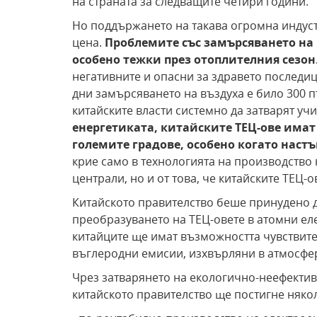
на страната за следващите четири години.
Но поддържането на такава огромна индуст
цена.
Проблемите със замърсяването на 
особено тежки през отоплителния сезон
негативните и опасни за здравето последиц
дни замърсяването на въздуха е било 300 
китайските власти системно да затварят уч
енергетиката, китайските ТЕЦ-ове имат
големите градове, особено когато наст
крие само в технологията на производство
централи, но и от това, че китайските ТЕЦ-
Китайското правителство беше принудено д
преобразуването на ТЕЦ-овете в атомни ел
китайците ще имат възможността чувствите
въглеродни емисии, изхвърляни в атмосфе
Чрез затварянето на екологично-неефектив
китайското правителство ще постигне няко