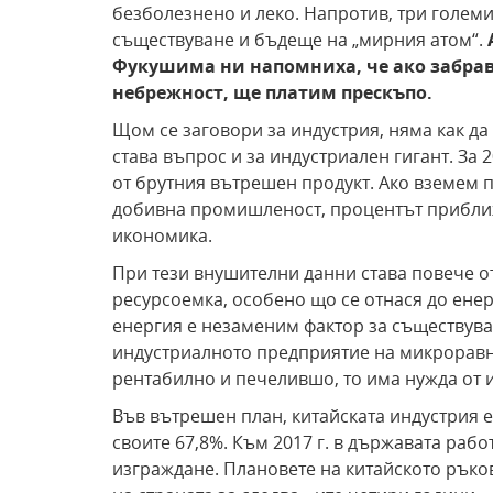
безболезнено и леко. Напротив, три голем
съществуване и бъдеще на „мирния атом“.
Фукушима ни напомниха, че ако забрав
небрежност, ще платим прескъпо.
Щом се заговори за индустрия, няма как да 
става въпрос и за индустриален гигант. За 
от брутния вътрешен продукт. Ако вземем п
добивна промишленост, процентът приближ
икономика.
При тези внушителни данни става повече от
ресурсоемка, особено що се отнася до ене
енергия е незаменим фактор за съществува
индустриалното предприятие на микроравн
рентабилно и печелившо, то има нужда от 
Във вътрешен план, китайската индустрия е
своите 67,8%. Към 2017 г. в държавата работ
изграждане. Плановете на китайското ръко