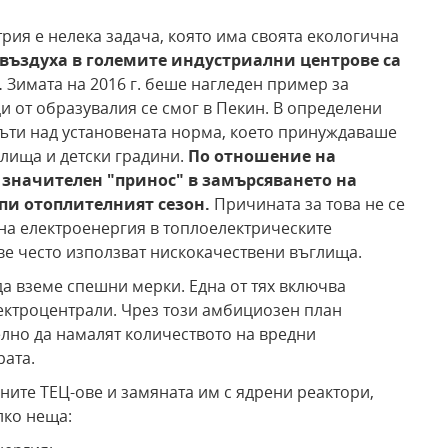
рия е нелека задача, която има своята екологична
въздуха в големите индустриални центрове са
.
Зимата на 2016 г. беше нагледен пример за
и от образувалия се смог в Пекин. В определени
пъти над установената норма, което принуждаваше
илища и детски градини.
По отношение на
 значителен "принос" в замърсяването на
ъпи отоплителният сезон.
Причината за това не се
 на електроенергия в топлоелектрическите
ове често използват нискокачествени въглища.
а вземе спешни мерки. Една от тях включва
ектроцентрали. Чрез този амбициозен план
лно да намалят количеството на вредни
рата.
ните ТЕЦ-ове и замяната им с ядрени реактори,
лко неща: