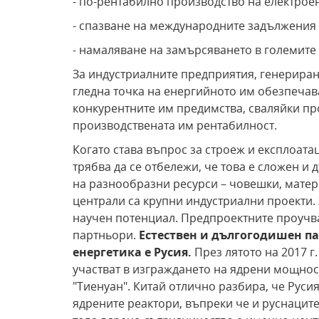
- по-рентабилно производство на електрое
- спазване на международните задължения 
- намаляване на замърсяването в големите
За индустриалните предприятия, генериран
гледна точка на енергийното им обезпечава
конкурентните им предимства, сваляйки пр
производствената им рентабилност.
Когато става въпрос за строеж и експлоат
трябва да се отбележи, че това е сложен 
на разнообразни ресурси – човешки, матер
централи са крупни индустриални проекти. 
научен потенциал. Предпроектните проучв
партньори.
Естествен и дългогодишен п
енергетика е Русия.
През лятото на 2017 г.
участват в изграждането на ядрени мощнос
"Тиенуан". Китай отлично разбира, че Руси
ядрените реактори, въпреки че и руснаците