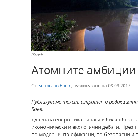
iStock
Атомните амбиции
От
Борислав Боев
,
публикувано на
08.09.2017
Публикуваме текст, изпратен в редакцията 
Боев.
Ядрената енергетика винаги е била обект 
икономически и екологични дебати. През п
по-модерни, по-ефикасни, по-безопасни и п