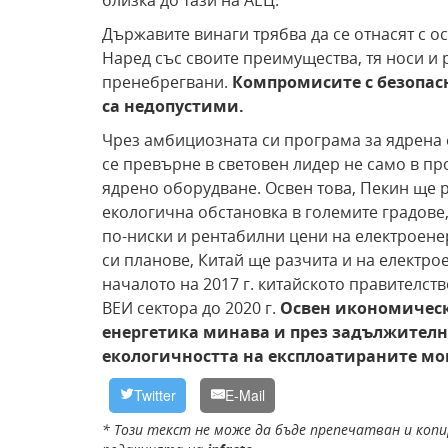
близка до тази на АЕЦ.
Държавите винаги трябва да се отнасят с о
Наред със своите преимущества, тя носи и 
пренебрегвани.
Компромисите с безопас
са недопустими.
Чрез амбициозната си програма за ядрена е
се превърне в световен лидер не само в пр
ядрено оборудване. Освен това, Пекин ще
екологична обстановка в големите градове,
по-ниски и рентабилни цени на електроенер
си планове, Китай ще разчита и на електро
началото на 2017 г. китайското правителст
ВЕИ сектора до 2020 г.
Освен икономическ
енергетика минава и през задължителн
екологичността на експлоатираните м
Twitter
E-Mail
* Този текст не може да бъде препечатван и копи