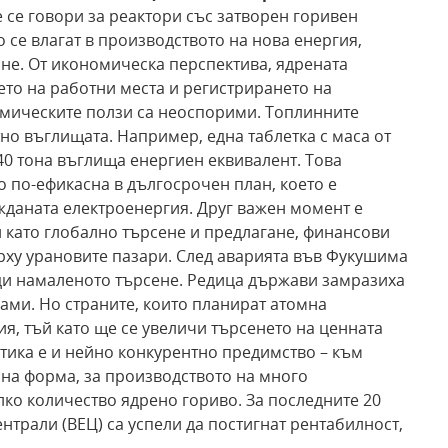
е се говори за реактори със затворен горивен
 се влагат в производството на нова енергия,
не. От икономическа перспектива, ядрената
ето на работни места и регистрирането на
омическите ползи са неоспорими. Топлинните
но въглищата. Например, една таблетка с маса от
40 тона въглища енергиен еквивалент. Това
о по-ефикасна в дългосрочен план, което е
жданата електроенергия. Друг важен момент е
и като глобално търсене и предлагане, финансови
рху урановите пазари. След аварията във Фукушима
ради намаленото търсене. Редица държави замразиха
ами. Но страните, които планират атомна
ия, тъй като ще се увеличи търсенето на ценната
етика е и нейно конкурентно предимство – към
на форма, за производството на много
лко количество ядрено гориво. За последните 20
трали (ВЕЦ) са успели да постигнат рентабилност,