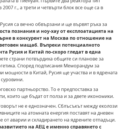
ралата в Тиенуан. Първите два реактора тип
2007 г., а трети и четвърти блок все още са в
 Русия са вечно обвързани и ще вървят ръка за
оста познания и ноу-хау от експлоатацията на
върне в конкурент на Москва по отношение на
световен мащаб. Въпреки потенциалното
нта Русия и Китай по-скоро гледат в една
двете страни потвърдиха общите си планове за
ргетика. Според подписания Меморандум за
и мощности в Китай, Русия ще участва и в ядрената
 суровини.
говско партньорство. То е предпоставка за
, които ще бъдат от полза и за двете икономики.
оворът не е еднозначен. Сблъсъкът между еколози
ивниците на атомната енергия поставят на дневен
е от аварии и складирането на ядрените отпадъци.
развитието на АЕЦ е именно справянето с