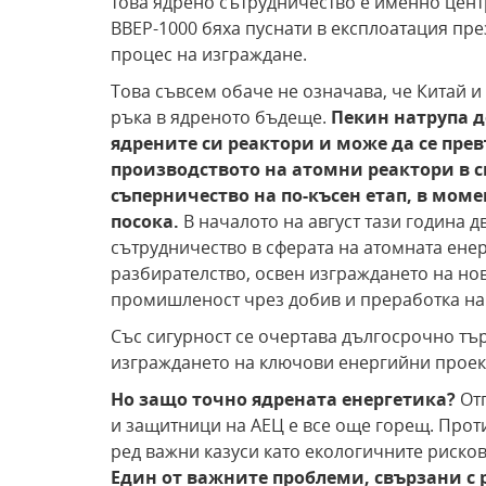
това ядрено сътрудничество е именно цент
ВВЕР-1000 бяха пуснати в експлоатация през 
процес на изграждане.
Това съвсем обаче не означава, че Китай и
ръка в ядреното бъдеще.
Пекин натрупа д
ядрените си реактори и може да се пре
производството на атомни реактори в 
съперничество на по-късен етап, в моме
посока.
В началото на август тази година 
сътрудничество в сферата на атомната ене
разбирателство, освен изграждането на нов
промишленост чрез добив и преработка на
Със сигурност се очертава дългосрочно тър
изграждането на ключови енергийни проекти
Но защо точно ядрената енергетика?
Отг
и защитници на АЕЦ е все още горещ. Прот
ред важни казуси като екологичните рисков
Един от важните проблеми, свързани с 