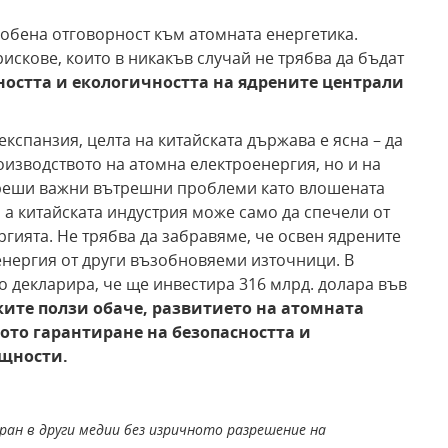
собена отговорност към атомната енергетика.
рискове, които в никакъв случай не трябва да бъдат
ността и екологичността на ядрените централи
кспанзия, целта на китайската държава е ясна – да
оизводството на атомна електроенергия, но и на
 реши важни вътрешни проблеми като влошената
 а китайската индустрия може само да спечели от
гията. Не трябва да забравяме, че освен ядрените
енергия от други възобновяеми източници. В
во декларира, че ще инвестира 316 млрд. долара във
ите ползи обаче, развитието на атомната
ото гарантиране на безопасността и
ощности.
ран в други медии без изричното разрешение на