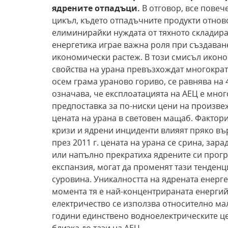
ядрените отпадъци.
В отговор, все повеч
цикъл, където отпадъчните продукти отново
елиминирайки нуждата от тяхното складира
енергетика играе важна роля при създаван
икономически растеж. В този смисъл икон
свойства на урана превъзхождат многократ
осем грама ураново гориво, се равнява на 
означава, че експлоатацията на АЕЦ е мног
предпоставка за по-ниски цени на произве
цената на урана в световен мащаб. Фактор
кризи и ядрени инциденти влияят пряко въ
през 2011 г. цената на урана се срина, за
или напълно прекратиха ядрените си прогр
експанзия, могат да променят тази тенденц
суровина. Уникалността на ядрената енерг
момента тя е най-концентрираната енергий
електричество се използва относително ма
години единствено водноелектрическите цен