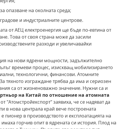
нергия;
за опазване на околната среда;
 градове и индустриалните центрове.
ата от АЕЦ електроенергия ще бъде по-евтина от
не. Това от своя страна може да засили
оизводствените разходи и увеличавайки
ация на нови ядрени мощности, задължително
и дълъг времеви процес, изискващ мобилизирането
иални, технологични, финансови. Атомните
За тяхното изграждане трябва да има и сериозен
ания са от жизненоважно значение. Нужни са и
артньор на Китай по отношение на атомната
 от "Атомстройекспорт" заявиха, че се надяват да
ти в нова централа край вече построената
я е пионер в производството и експлоатацията на
 имаха горчив опит в ядрената си история. Плод на