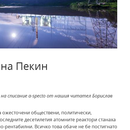
 на Пекин
на списание a-specto от нашия читател Борислав
на ожесточени обществени, политически,
оследните десетилетия атомните реактори станаха
о-рентабилни. Всичко това обаче не бе постигнато