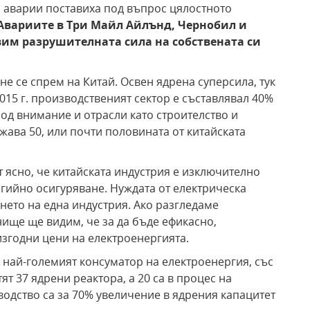
и аварии поставиха под въпрос цялостното
Авариите в Три Майл Айлънд, Чернобил и
им разрушителната сила на собствената си
не се спрем на Китай. Освен ядрена суперсила, тук
2015 г. производственият сектор е съставлявал 40%
од внимание и отрасли като строителство и
ава 50, или почти половината от китайската
 ясно, че китайската индустрия е изключително
ргийно осигуряване. Нуждата от електрическа
нето на една индустрия. Ако разгледаме
ище ще видим, че за да бъде ефикасно,
изгодни цени на електроенергията.
 най-големият консуматор на електроенергия, със
ят 37 ядрени реактора, а 20 са в процес на
водство са за 70% увеличение в ядрения капацитет