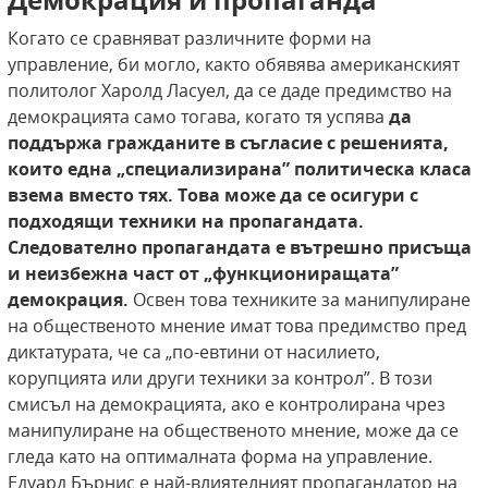
Когато се сравняват различните форми на
управление, би могло, както обявява американският
политолог Харолд Ласуел, да се даде предимство на
демокрацията само тогава, когато тя успява
да
поддържа гражданите в съгласие с решенията,
които една „специализирана” политическа класа
взема вместо
тях. Това може да се осигури с
подходящи техники на пропагандата.
Следователно пропагандата е вътрешно присъща
и неизбежна част
от „функциониращата”
демокрация.
Освен това техниките за манипулиране
на общественото мнение имат това предимство пред
диктатурата, че са „по-евтини от насилието,
корупцията или други техники за контрол”. В този
смисъл на демокрацията, ако е контролирана чрез
манипулиране на общественото мнение, може да се
гледа като на оптималната форма на управление.
Едуард Бърнис е най-влиятелният пропагандатор на