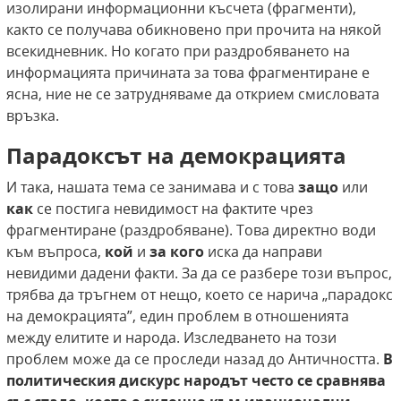
изолирани информационни късчета (фрагменти),
както се получава обикновено при прочита на някой
всекидневник. Но когато при раздробяването на
информацията причината за това фрагментиране е
ясна, ние не се затрудняваме да открием смисловата
връзка.
Парадоксът на демокрацията
И така, нашата тема се занимава и с това
защо
или
как
се постига невидимост на фактите чрез
фрагментиране (раздробяване). Това директно води
към въпроса,
кой
и
за кого
иска да направи
невидими дадени факти. За да се разбере този въпрос,
трябва да тръгнем от нещо, което се нарича „парадокс
на демокрацията”, един проблем в отношенията
между елитите и народа. Изследването на този
проблем може да се проследи назад до Античността.
В
политическия
дискурс народът често се сравнява