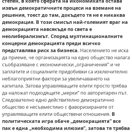
степен, в която сферата
на икономиката остава
извън демократичните процеси на вземане на
решения, тоест до
там, докъдето тя не е никаква
демокрация.
В този смисъл най-големият враг на
демокрацията навсякъде по света е
неолиберализмът.
Според мултинационалните
концерни демокрацията преди всичко
представлява риск за бизнеса.
Населението не иска
да приеме, че организацията на едно общество налага
съобразяване с икономически „ограничения” и че
заплатите и социалните придобивки са изключително
неблагоприятни фактори за увеличаването на
капитала. Затова управляващите елити просто трябва
да наложат подходящите „мерки” по авторитарен път.
Следователно едно действително демократично
общество е несъвместимо с фаворизираните от
управляващите елити обществени отношения.
В
политическата игра обаче
„демокрацията” все
пак е една „необходима
илюзия”, затова тя трябва