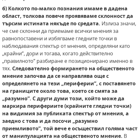
б) Колкото по-малко познания имаме в дадена
област, толкова повече проявяваме склонност
да
търсим истината някъде по средата.
Излиза значи,
че сме склонни да приемаме всички мнения за
равнопоставени и избягваме гледните точки в
наблюдавания спектър от мнения, определяни като
„крайни”, дори и тогава, когато действително
„правилното” разбиране е позиционирано именно в
тях.
Следователно формирането на общественото
мнение
започва да се направлява още с
определянето на
тези „периферии”, с поставянето
на границите
около това, което се смята за
„разумно”. С други думи този, който може да
маркира перифериите (крайните гледни точки)
на видимия за
публиката спектър от мнения, а
заедно с това
и да посочи „разумно
приемливото”, той вече е
осъществил голяма част
от манипулацията на
общественото мнение.
В