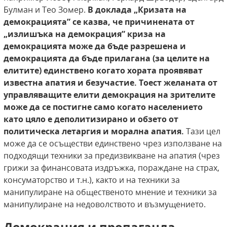
Булман и Тео Зомер.
В
доклада „Кризата на
демокрацията” се казва,
че причинената от
„излишъка на демокрация”
криза на
демокрацията може да бъде разрешена
и
демокрацията да бъде прилагана (за целите
на
елитите) единствено когато хората проявяват
известна апатия и безучастие. Тоест
желаната от
управляващите елити демокрация на зрителите
може да се постигне само когато населението
като цяло е деполитизирано
и обзето от
политическа летаргия и морална
апатия.
Тази цел
може да се осъществи единствено чрез използване на
подходящи техники за предизвикване на апатия (чрез
грижи за финансовата издръжка, пораждане на страх,
консуматорство и т.н.), както и на техники за
манипулиране на общественото мнение и техники за
манипулиране на недоволството и възмущението.
Демокрация и пропаганда