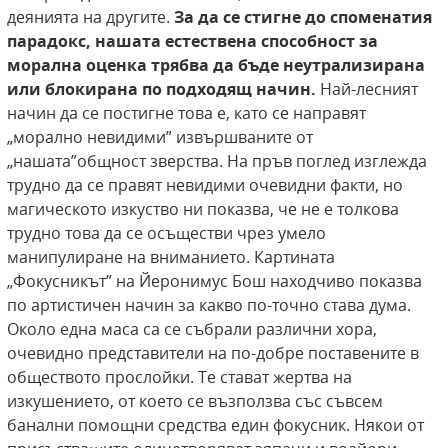
деянията на другите.
За да се стигне до споменатия
парадокс,
нашата естествена способност за
морална
оценка трябва да бъде неутрализирана
или блокирана по подходящ начин.
Най-лесният
начин да се постигне това е, като се направят
„морално невидими” извършваните от
„нашата”общност зверства. На пръв поглед изглежда
трудно да се правят невидими очевидни факти, но
магическото изкуство ни показва, че не е толкова
трудно това да се осъществи чрез умело
манипулиране на вниманието. Картината
„Фокусникът” на Йеронимус Бош находчиво показва
по артистичен начин за какво по-точно става дума.
Около една маса са се събрали различни хора,
очевидно представители на по-добре поставените в
обществото прослойки. Те стават жертва на
изкушението, от което се възползва със съвсем
банални помощни средства един фокусник. Някои от