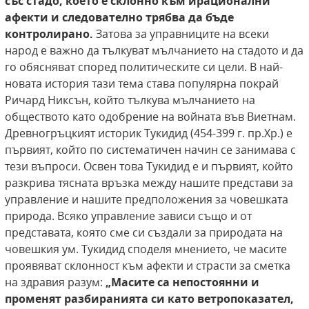
със стадо, което е склонно към ирационални
афекти и следователно трябва да бъде
контролирано.
Затова за управниците на всеки
народ е важно да тълкуват мълчанието на стадото и да
го обясняват според политическите си цели. В най-
новата история тази тема става популярна покрай
Ричард Никсън, който тълкува мълчанието на
обществото като одобрение на войната във Виетнам.
Древногръцкият историк Тукидид (454-399 г. пр.Хр.) е
първият, който по систематичен начин се занимава с
тези въпроси. Освен това Тукидид е и първият, който
разкрива тясната връзка между нашите представи за
управление и нашите предположения за човешката
природа. Всяко управление зависи също и от
представата, която сме си създали за природата на
човешкия ум. Тукидид споделя мнението, че масите
проявяват склонност към афекти и страсти за сметка
на здравия разум:
„Масите са непостоянни и
променят разбиранията
си като ветропоказател,