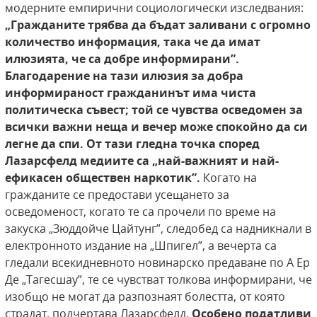
модерните емпирични социологически изследвания:
„Гражданите трябва да бъдат
заливани с огромно
количество информация,
така че да имат
илюзията, че са добре информирани”.
Благодарение на тази илюзия за добра
информираност гражданинът има чиста
политическа съвест; той се чувства осведомен за
всички важни неща и вечер може спокойно да си
легне да спи. От тази гледна точка според
Лазарсфелд медиите са „най-важният и най-
ефикасен обществен наркотик”.
Когато на
гражданите се предостави усещането за
осведоменост, когато те са прочели по време на
закуска „Зюддойче Цайтунг”, следобед са надникнали в
електронното издание на „Шпигел”, а вечерта са
гледали всекидневното новинарско предаване по А Ер
Де „Тагесшау”, те се чувстват толкова информирани, че
изобщо не могат да разпознаят болестта, от която
страдат, подчертава Лазарсфелд.
Особено податливи