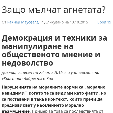
Защо мълчат агнетата?
От
Райнер Маусфелд
,
публикувано на
13.10.2015
Брой 19
Демокрация и техники за
манипулиране на
общественото мнение и
недоволство
Доклад, изнесен на 22 юни 2015 г. в университета
«Кристиан Албрехт» в Кил
Нарушенията на моралните норми са „морално
невидими”, когато те са видими като факти, но
са поставени в такъв контекст, който пречи да
предизвикват у населението морално
възмущение.
Пример за това са последствията от