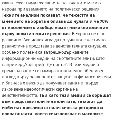
каква тежест имат желанията на големите маси от
народа при вземането на политически решения.
Техните анализи показват, че
тежестта на
мнението на хората е близка до
нулата и че 70%
от населението изобщо нямат
никакво влияние
върху политическите решения.
В Европа не е по-
различно. Ако човек иска да получи поне частично
реалистична представа за действителната ситуация,
особено полезни са вътрешнодържавните
информационни медии на съответните елити, като
например „Уолстрийт Джърнъл”. В тези медии от
време на време се намира относително обективен
поглед върху реалностите, защото за финансовия елит
и бизнеса е важно да получават една не твърде
изкривена идеологически картина на
действителността.
Тъй като тези медии се обръщат
към представителите на елитите, те могат да
избегнат
кресливата политическа реторика и
пропагандата, които се използват в масовите