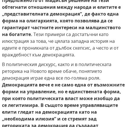
Предложеното от Мадисън решение на тези
обтегнати отношения между народа и елитите е
„представителната демокрация”, де факто
една
форма на олигархията, която позволява да
се
гарантират частните интереси на малцинството
на богатите.
Тези примери са достатъчни като
илюстрация за това, че цялата западна история на
идеите е проникната от дълбок скепсис, а често и от
враждебност към демокрацията.
В политическия дискурс, както и в политическата
реторика на Новото време обаче, понятието
демокрация играе една все по-голяма роля.
Демокрацията вече е не само една от възможните
форми
на управление, но е единствената форма,
при
която политическата власт може изобщо да
се
легитимира. В същото време управляващите
елити гледат на демокрацията като на
„необходима илюзия” и се стремят зад
реториката за демокрация да създадат