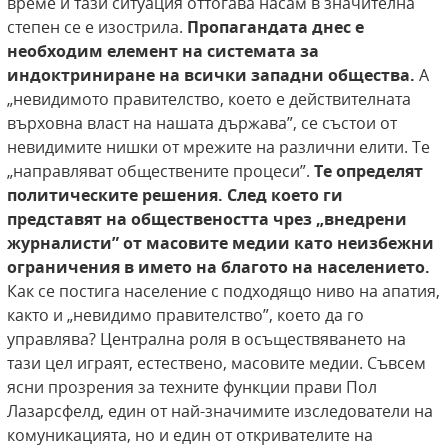
време и тази ситуация оттогава насам в значителна
степен се е изострила.
Пропагандата днес е
необходим елемент на
системата за
индоктриниране на всички западни общества.
А
„невидимото правителство, което е действителната
върховна власт на нашата държава”, се състои от
невидимите нишки от мрежите на различни елити. Те
„направляват обществените процеси”.
Те определят
политическите решения.
След което ги
представят на обществеността чрез „внедрени
журналисти” от масовите
медии като неизбежни
ограничения в името на
благото на населението.
Как се постига население с подходящо ниво на апатия,
както и „невидимо правителство”, което да го
управлява? Централна роля в осъществяването на
тази цел играят, естествено, масовите медии. Съвсем
ясни прозрения за техните функции прави Пол
Лазарсфелд, един от най-значимите изследователи на
комуникацията, но и един от откривателите на