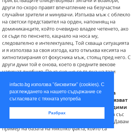
присъстващите олицетворяват зяпачи и воайори,
други по-скоро правят впечатление на безучастни
случайни зрители и минувачи. Изпъква мъж с облекло
на светски представител на орден, напомнящ на
доминиканците, който очевидно владее четенето, ако
се съди по пенснето, кацнало на носа му,
следователно е интелектуалец. Той схваща ситуацията
и я използва за своя изгода, като отмъква кесията на
хипнотизирания от фокусника мъж, стоящ пред него. С
други думи той е онова, което в средните векове
наричат джебчия. По-късно ще се върна на тази
картина по неочакван повод.
Както показва
infacto.bg използва "бисквитки" (cookies). С
картината на Бош, не е необходимо голямо
разглеждането на нашето съдържание се
усилие, за да се манипулира вниманието на
съгласявате с тяхната употреба
хората
така, че те вече да не могат да забелязват
явното и очевидните факти да стават невидими
Разбрах
за тях.
Това се постига и в политическата сфера със
забележителна и обезпокоителна ефективност. Давам
пример на базата на няколко факта, които са