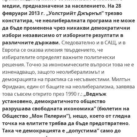
медии,
предназначени за населението. На 28
февруари
2013 г. „Уолстрийт Джърнъл” трезво
констатира, че неолибералната програма не може
да
бъде променена чрез никакви демократични
избори независимо от изборните резултати в
различните държави.
Следователно и в САЩ, и в
Европа се оказва илюзия твърдението, че
избирателите определят важните политически
решения. Точно за икономическите въпроси това не е
изненадващо, защото неолиберализмът и
демокрацията на практика са несъвместими. Милтън
Фридман, един от бащите на неолиберализма, заявява
това съвсем открито през 1990 г.:
„Веднъж
установено, демократичното
общество
разрушава свободната икономика”
(бюлетин на
Общество „Мон Пелерин”), нещо,
което от гледна
точка на елитите трябва да
бъде предотвратено.
Така че демокрацията е
„допустима” само до