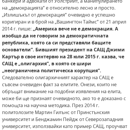
банкери и адвокати от Уолстрийт, а манипулирането
на „демокрацията” е относително лесно и просто.
„Излишъкът от демокрация” очевидно е успешно
коригиран и в брой на „Вашингтон Таймс” от 21 април
2014 г. пише:
„Америка вече не е демокрация. А
изобщо да не говорим за демократичната
република, която са си представяли бащите
основатели”. Бившият президент на САЩ Джими
Картър в свое интервю на 28 юли 2015 г. казва,
че
САЩ е „олигархия”, в която се шири
„неограничена политическа корупция”.
Следователно олигархичният характер на САЩ е
съвсем очевиден факт за елитите. Онези, които не
обръщат внимание на подобни изявления на елита,
може би ще признаят очевидното, ако то е доказано с
помощта на научна методика. През 2014 г.
политолозите Мартин Гилънс от Принстънския
университет и Бенджамин Пейдж от Северозападния
университет, използвайки като пример САЩ, проучват