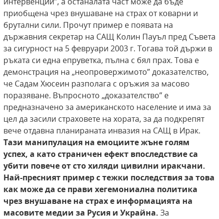
интервенции”, а останалата част може да бъде
приобщена чрез внушаване на страх от коварни и
брутални сили. Прочут пример е появата на
държавния секретар на САЩ Колин Пауъл пред Съвета
за сигурност на 5 февруари 2003 г. Тогава той държи в
ръката си една епруветка, пълна с бял прах. Това е
демонстрация на „неопровержимото” доказателство,
че Садам Хюсеин разполага с оръжия за масово
поразяване. Въпросното „доказателство” е
предназначено за американското население и има за
цел да засили страховете на хората, за да подкрепят
вече отдавна планираната инвазия на САЩ в Ирак.
Тази манипулация на емоциите
жъне голям
успех, а като страничен ефект
впоследствие са
убити повече от сто хиляди цивилни иракчани.
Най-пресният пример
с тежки последствия за това
как може да се
прави хегемониална политика
чрез внушаване
на страх е информацията на
масовите медии
за Русия и Украйна.
За