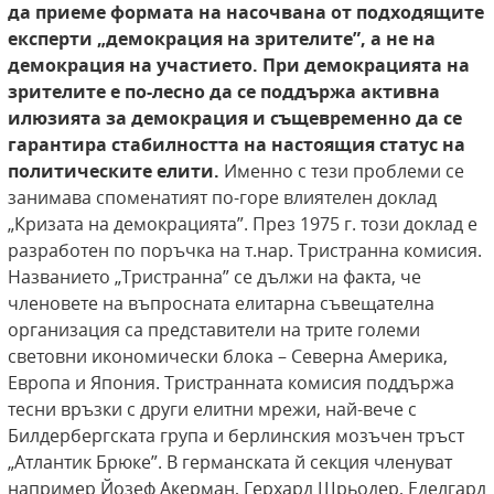
да приеме формата
на насочвана от подходящите
експерти „демокрация на зрителите”, а не на
демокрация на
участието. При демокрацията на
зрителите
е по-лесно да се поддържа активна
илюзията
за демокрация и същевременно да се
гарантира стабилността на настоящия статус на
политическите елити.
Именно с тези проблеми се
занимава споменатият по-горе влиятелен доклад
„Кризата на демокрацията”. През 1975 г. този доклад е
разработен по поръчка на т.нар. Тристранна комисия.
Названието „Тристранна” се дължи на факта, че
членовете на въпросната елитарна съвещателна
организация са представители на трите големи
световни икономически блока – Северна Америка,
Европа и Япония. Тристранната комисия поддържа
тесни връзки с други елитни мрежи, най-вече с
Билдербергската група и берлинския мозъчен тръст
„Атлантик Брюке”. В германската й секция членуват
например Йозеф Акерман, Герхард Шрьодер, Еделгард