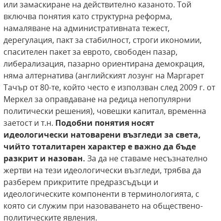
или замаскиране на действително казаното. Той
включва понятия като структурна реформа,
намаляване на административната тежест,
дерегулация, пакт за стабилност, строги икономии,
спасителен пакет за еврото, свободен пазар,
либерализация, пазарно ориентирана демокрация,
няма алтернатива (английският лозунг на Маргарет
Тачър от 80-те, който често е използван след 2009 г. от
Меркел за оправдаване на редица непопулярни
политически решения), човешки капитал, временна
заетост и т.н.
Подобни понятия носят
идеологически натоварени възгледи за света,
чийто тоталитарен характер е важно да бъде
разкрит и назован.
За да не ставаме несъзнателно
жертви на тези идеологически възгледи, трябва да
разберем прикритите предразсъдъци и
идеологическите компоненти в терминологията, с
която си служим при назоваването на обществено-
политическите явления.