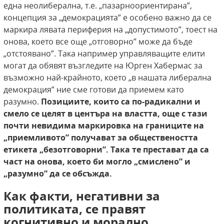
една неолиберална, т.е. „пазарноориентирана”,
концепция за „демокрацията” е особено важно да се
маркира лявата периферия на „допустимото”, тоест на
онова, което все още „отговорно” може да бъде
„отстоявано”. Така например управляващите елити
могат да обявят възгледите на Юрген Хабермас за
възможно най-крайното, което „в нашата либерална
демокрация” ние сме готови да приемем като
разумно.
Позициите, които са по-радикални
и
смело се целят в центъра на властта, още с
тази
почти невидима маркировка на границите
на
„приемливото” получават за обществеността
етикета „безотговорни”. Така те престават
да са
част на онова, което би могло „смислено” и
„разумно” да се обсъжда.
Как факти, негативни за
политиката, се правят
когнитивно и морално