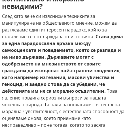
невидими?
След като вече си изяснихме техниките за
манипулиране на общественото мнение, можем да
разгледаме един интересен парадокс, който за
съжаление се потвърждава от историята.
Става дума
за една парадоксална връзка между
самооценката и поведението,
която се разпада и
на ниво държави. Държавите могат с
одобрението на мнозинството от
своите
граждани да извършат най-страшни
злодеяния,
като например изтезания, масови
убийства и
геноцид, и заедно с това да са убедени, че
действията им не са морално осъдителни.
Това
явление повдига сериозни въпроси за нашата
човешка природа. Та нали разполагаме с естествена
морална чувствителност, с естествената способност да
оценяваме онова, което приемаме като
несправедливо – поне тогава, когато то засяга