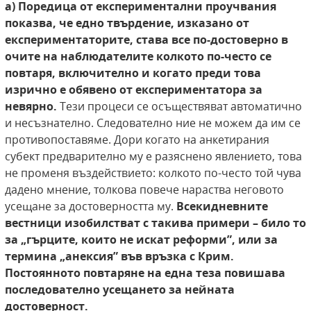
а) Поредица от експериментални проучвания
показва, че едно твърдение, изказано от
експериментаторите, става все по-достоверно
в
очите на наблюдателите колкото по-често
се
повтаря, включително и когато преди това
изрично е обявено от експериментатора за
невярно.
Тези процеси се осъществяват автоматично
и несъзнателно. Следователно ние не можем да им се
противопоставяме. Дори когато на анкетирания
субект предварително му е разяснено явлението, това
не променя въздействието: колкото по-често той чува
дадено мнение, толкова повече нараства неговото
усещане за достоверността му.
Всекидневните
вестници
изобилстват с такива примери – било то
за
„гърците, които не искат реформи”, или за
термина „анексия” във връзка с Крим.
Постоянното повтаряне на една теза повишава
последователно усещането за нейната
достоверност.