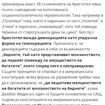
прекомерна власт. (В съчиненията на Аристотел няма
пълно съвпадение на използваната
социалнополитическа терминология. Така например в
„Политика” това, което е наричано от него „полития”, в
„Етика” е наричано
„тимокрация”
, като той извежда
термина от старогръцката дума за „ценз”. Бел.пр.)
Аристотел
вижда демокрацията като упадъчна
форма на
тимокрацията.
Причината е, че
демокрацията съдържа в себе си възможността
„бедните, тъй като
представляват мнозинството,
да поделят помежду си имуществото на
богатите”, което
според него е несправедливо.
Същите принципи се откриват и в американската
конституция: всяка форма на управление трябва така
да е организирана, че
„да защитава малцинството
на богатите от
мнозинството на бедните”
, казва
Джеймс Мадисън, един от бащите основатели на САЩ,
подписал конституцията на американската държава.