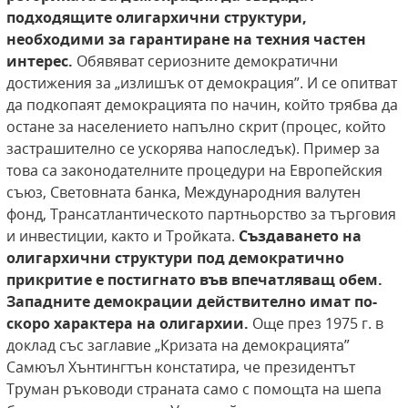
подходящите
олигархични структури,
необходими за гарантиране на техния частен
интерес.
Обявяват сериозните демократични
достижения за „излишък от демокрация”. И се опитват
да подкопаят демокрацията по начин, който трябва да
остане за населението напълно скрит (процес, който
застрашително се ускорява напоследък). Пример за
това са законодателните процедури на Европейския
съюз, Световната банка, Международния валутен
фонд, Трансатлантическото партньорство за търговия
и инвестиции, както и Тройката.
Създаването на
олигархични
структури под демократично
прикритие е постигнато във впечатляващ обем.
Западните
демокрации действително имат по-
скоро характера на олигархии.
Още през 1975 г. в
доклад със заглавие „Кризата на демокрацията”
Самюъл Хънтингтън констатира, че президентът
Труман ръководи страната само с помощта на шепа