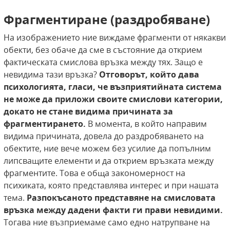
Фрагментиране (раздробяване)
На изображението ние виждаме фрагменти от някакви
обекти, без обаче да сме в състояние да открием
фактическата смислова връзка между тях. Защо е
невидима тази връзка?
Отговорът, който дава
психологията, гласи, че възприятийната система
не може да приложи своите смислови категории,
докато не стане видима причината
за
фрагментирането.
В момента, в който направим
видима причината, довела до раздробяването на
обектите, ние вече можем без усилие да попълним
липсващите елементи и да открием връзката между
фрагментите. Това е обща закономерност на
психиката, която представлява интерес и при нашата
тема.
Разпокъсаното представяне на смисловата
връзка между дадени факти ги прави невидими.
Тогава ние възприемаме само едно натрупване на