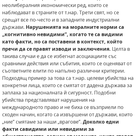
неолибералния икономически ред, които се
наблюдават в страните от т.нар. Трети свят, но се
срещат все по-често и в западните индустриални
държави.
Нарушенията на моралните норми са
„когнитивно невидими”, когато те са видими
като факти, но са поставени в контекст, който
пречи да се правят изводи и заключения.
Целта в
такива случаи е да се избегнат асоциациите със
сравними действия или събития, които се оценяват от
съответните елити по напълно различни критерии.
Подходящ пример за това са т.нар. целеви убийства на
конкретни лица, които се смятат от дадена държава за
заплаха за националната й сигурност. Подобни
убийства представляват нарушения на
международното право и не биха се възприели по
сходен начин, когато са извършени от държави, които
„ние” смятаме за наши „врагове”.
Доколко едни
факти савидими или невидими за