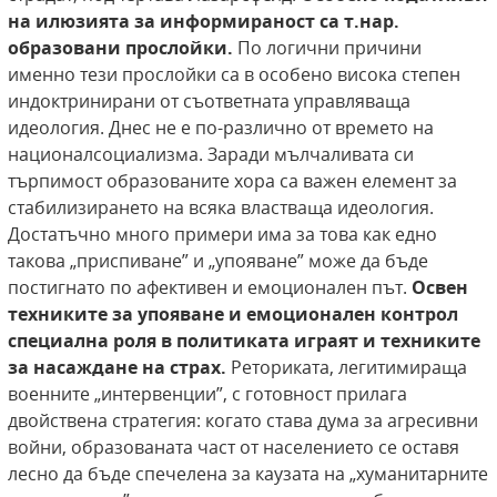
на илюзията за
информираност са т.нар.
образовани прослойки.
По логични причини
именно тези прослойки са в особено висока степен
индоктринирани от съответната управляваща
идеология. Днес не е по-различно от времето на
националсоциализма. Заради мълчаливата си
търпимост образованите хора са важен елемент за
стабилизирането на всяка властваща идеология.
Достатъчно много примери има за това как едно
такова „приспиване” и „упояване” може да бъде
постигнато по афективен и емоционален път.
Освен
техниките за упояване и емоционален контрол
специална роля в политиката
играят и техниките
за насаждане на страх.
Реториката, легитимираща
военните „интервенции”, с готовност прилага
двойствена стратегия: когато става дума за агресивни
войни, образованата част от населението се оставя
лесно да бъде спечелена за каузата на „хуманитарните