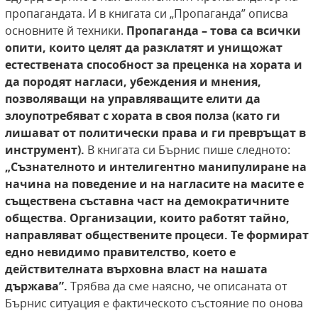
пропагандата. И в книгата си „Пропаганда” описва
основните й техники.
Пропаганда –
това са всички
опити, които целят да разклатят и унищожат
естествената способност за
преценка на хората и
да породят нагласи, убеждения и мнения,
позволяващи на управляващите елити да
злоупотребяват с хората в своя
полза (като ги
лишават от политически права и ги превръщат в
инструмент).
В книгата си Бърнис пише следното:
„Съзнателното и интелигентно манипулиране на
начина на поведение и
на нагласите на масите е
съществена съставна част на демократичните
общества. Организации, които работят тайно,
направляват
обществените процеси. Те формират
едно невидимо правителство, което е
действителната върховна власт на нашата
държава”.
Трябва да сме наясно, че описаната от
Бърнис ситуация е фактическото състояние по онова