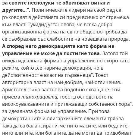
за своите несполуки
те обвиняват винаги
другите…”.
Политическите лидери на свой ред се
ръководят в действията си преди всичко от стремежа
към власт. Тукидид установява, че всяка добра
организационна форма на едно общество трябва да
се съобразява със слабостите на човешката природа.
А според него демокрацията
като форма на
управление не може да постигне
това.
Затова той
вижда идеалната форма на управление по-скоро като
режим, който „се нарича демокрация, но в
действителност е власт на първенеца”. Тоест
авторитарна власт на най-добрия, най-отличения.
Аристотел също застъпва подобно схващане. Той
приема
тимокрацията,
тоест „господството на
високоуважаваните и притежаващи собственост хора”,
за идеалната форма на управление. При това
демократичните и олигархичните елементи трябва
така да са балансирани, че нито масите, или бедните,
нито елитите, или богатите, да не могат да придобиват