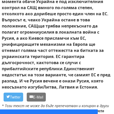
момента обаче Украйна е под изключителния
контрол на САЩ в
много по-голяма степен,
отколкото ако дори
беше просто един член на ЕС.
Въпросът е, че
ако Украйна остане в това
положение, САЩ
ще трябва непрекъснато да
полагат огромни
усилия в локалната война с
Русия, а ако Киев
се присламчи към ЕС,
унифициращите механизми на Европа ще
отнемат голяма част от
тежестта на битката за
украинската територия. ЕС гарантира
дългосрочност, както
това се случи с
прибалтийските републики.
Единственият
недостатък на този вариант
е, че самият ЕС е пред
разпад. И че Русия вече
не е онази Русия, която
неосъзнато изгуби
Литва, Латвия и Естония.
Twitter
E-Mail
* Този текст не може да бъде препечатван и копиран в други
медии без изричното разрешение на редакцията на
infacto