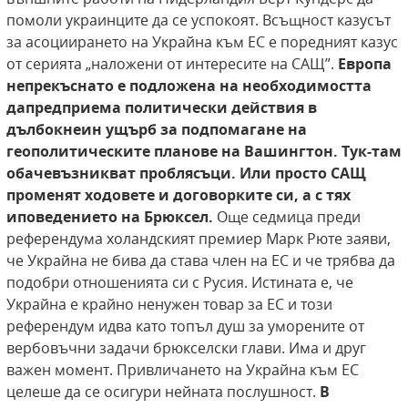
помоли украинците да се успокоят. Всъщност казусът
за асоциирането на Украйна към ЕС е поредният казус
от серията „наложени от интересите на САЩ”.
Европа
непрекъснато е подложена на необходимостта
да
предприема политически действия в
дълбок
неин ущърб за подпомагане на
геополитическите планове на Вашингтон. Тук-там
обаче
възникват проблясъци. Или просто САЩ
променят ходовете и договорките си, а с тях
и
поведението на Брюксел.
Още седмица преди
референдума холандският премиер Марк Рюте заяви,
че Украйна не бива да става член на ЕС и че трябва да
подобри отношенията си с Русия. Истината е, че
Украйна е крайно ненужен товар за ЕС и този
референдум идва като топъл душ за уморените от
вербовъчни задачи брюкселски глави. Има и друг
важен момент. Привличането на Украйна към ЕС
целеше да се осигури нейната послушност.
В