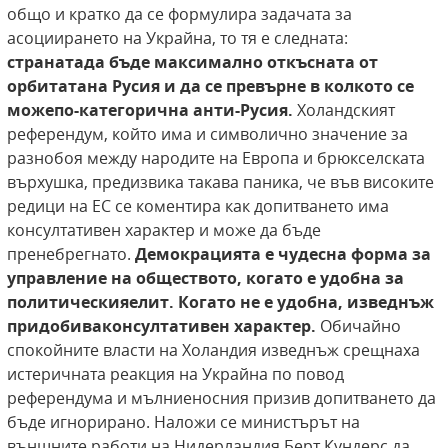
общо и кратко да се формулира задачата за
асоциирането на Украйна, то тя е следната:
страната
да бъде максимално откъсната от
орбитата
на Русия и да се превърне в колкото се
може
по-категорична анти-Русия.
Холандският
референдум, който има и символично значение за
разнобоя между народите на Европа и брюкселската
върхушка, предизвика такава паника, че във високите
редици на ЕС се коментира как допитването има
консултативен характер и може да бъде
пренебрегнато.
Демокрацията е чудесна форма за
управление на обществото, когато е удобна за
политическия
елит. Когато не е удобна, изведнъж
придобива
консултативен характер.
Обичайно
спокойните власти на Холандия изведнъж срещнаха
истеричната реакция на Украйна по повод
референдума и мълниеносния призив допитването да
бъде игнорирано. Наложи се министърът на
външните работи на Нидерландия Берт Кундерс да