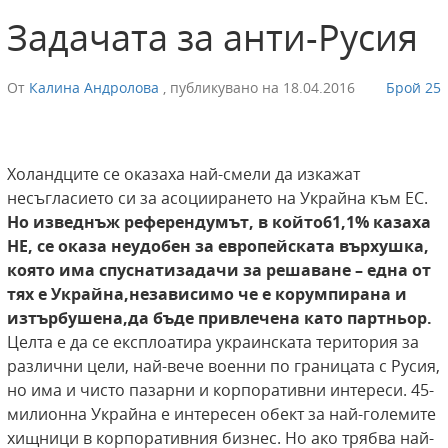
Задачата за анти-Русия
От
Калина Андролова
,
публикувано на
18.04.2016
Брой 25
Холандците се оказаха най-смели да изкажат
несъгласието си за асоциирането на Украйна към ЕС.
Но изведнъж референдумът, в който
61,1% казаха
НЕ, се оказа неудобен за европейската върхушка,
която има спуснати
задачи за решаване – една от
тях е Украйна,
независимо че е корумпирана и
изтърбушена,
да бъде привлечена като партньор.
Целта е да се експлоатира украинската територия за
различни цели, най-вече военни по границата с Русия,
но има и чисто пазарни и корпоративни интереси. 45-
милионна Украйна е интересен обект за най-големите
хищници в корпоративния бизнес. Но ако трябва най-