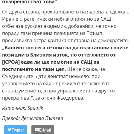
възпрепятстват това”.
От друга страна, прекратяването на ядрената сделка с
Иран е стратегически неблагоприятно за САЩ,
отбеляза руският академик, добавяйки, че точно
поради тази причина позицията на Тръмп
предизвиква остра критика от страна на демократите.
„Вашингтон сега се опитва да възстанови своите
позиции в Близкия изток, но оттеглянето от
[JCPOA] едва ли ще помогне на САЩ за
постигането на тази цел.
Ще се окаже, че
Съединените щати действат неумело: при
управлението на един президент те сключват
споразумението, а при управлението на друг го
прекратяват”, заключи Фьодорова.
Източник: Sputnik
Превод: Десислава Пътева
Twitter
E-Mail