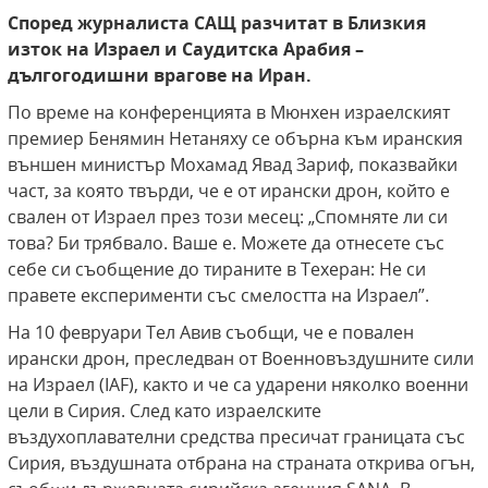
Според журналиста САЩ разчитат
в Близкия
изток на Израел и Саудитска Арабия –
дългогодишни врагове на Иран.
По време на конференцията в Мюнхен израелският
премиер Бенямин Нетаняху се обърна към иранския
външен министър Мохамад Явад Зариф, показвайки
част, за която твърди, че е от ирански дрон, който е
свален от Израел през този месец: „Спомняте ли си
това? Би трябвало. Ваше е. Можете да отнесете със
себе си съобщение до тираните в Техеран: Не си
правете експерименти със смелостта на Израел”.
На 10 февруари Тел Авив съобщи, че е повален
ирански дрон, преследван от Военновъздушните сили
на Израел (IAF), както и че са ударени няколко военни
цели в Сирия. След като израелските
въздухоплавателни средства пресичат границата със
Сирия, въздушната отбрана на страната открива огън,