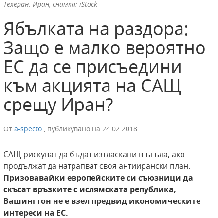
Техеран. Иран, снимка: iStock
Ябълката на раздора:
Защо е малко вероятно
ЕС да се присъедини
към акцията на САЩ
срещу Иран?
От
a-specto
,
публикувано на
24.02.2018
САЩ рискуват да бъдат изтласкани в ъгъла, ако
продължат да натрапват своя антиирански план.
Призовавайки европейските си съюзници да
скъсат връзките с ислямската република,
Вашингтон не е взел предвид икономическите
интереси на ЕС.