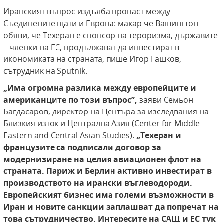
Иранският въпрос издълба пропаст между
Съединените щати и Европа: макар че Вашингтон
обяви, че Техеран е спонсор на тероризма, държавите
– членки на ЕС, продължават да инвестират в
икономиката на страната, пише Игор Гашков,
сътрудник на Sputnik.
„Има огромна разлика между европейците и
американците по този въпрос”,
заяви Семьон
Багдасаров, директор на Центъра за изследвания на
Близкия изток и Централна Азия (Center for Middle
Eastern and Central Asian Studies).
„Техеран и
французите са подписали договор за
модернизиране на целия авиационен флот на
страната. Париж и Берлин активно инвестират в
производството на ирански въглеводороди.
Европейският бизнес има големи възможности в
Иран и новите санкции заплашват да попречат на
това сътрудничество. Интересите на САЩ и ЕС тук