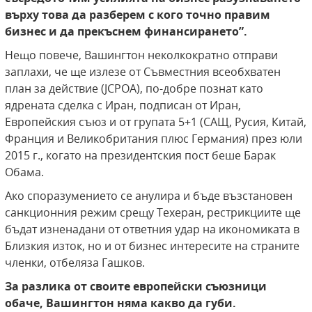
върху това да разберем с кого точно правим
бизнес и да прекъснем финансирането”.
Нещо повече, Вашингтон неколкократно отправи
заплахи, че ще излезе от Съвместния всеобхватен
план за действие (JCPOA), по-добре познат като
ядрената сделка с Иран, подписан от Иран,
Европейския съюз и от групата 5+1 (САЩ, Русия, Китай,
Франция и Великобритания плюс Германия) през юли
2015 г., когато на президентския пост беше Барак
Обама.
Ако споразумението се анулира и бъде възстановен
санкционния режим срещу Техеран, рестрикциите ще
бъдат изненадани от ответния удар на икономиката в
Близкия изток, но и от бизнес интересите на страните
членки, отбеляза Гашков.
За разлика от своите европейски съюзници
обаче, Вашингтон няма какво да губи.