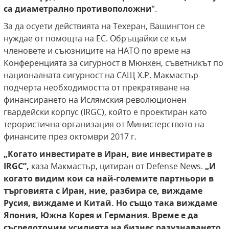
са диаметрално противоположни
”.
За да осуети действията на Техеран, Вашингтон се
нуждае от помощта на ЕС. Обръщайки се към
членовете и съюзниците на НАТО по време на
Конференцията за сигурност в Мюнхен, съветникът по
националната сигурност на САЩ Х.Р. Макмастър
подчерта необходимостта от прекратяване на
финансирането на Ислямския революционен
гвардейски корпус (IRGC), който е проектиран като
терористична организация от Министерството на
финансите през октомври 2017 г.
„Когато инвестирате в Иран, вие инвестирате в
IRGC”,
каза Макмастър, цитиран от Defense News.
„И
когато видим кои са най-големите партньори в
търговията с Иран, ние, разбира се, виждаме
Русия, виждаме и Китай. Но също така виждаме
Япония, Южна Корея и Германия. Време е да
съсредоточим усилията на бизнес разузнаването