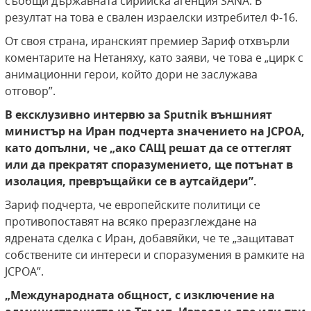
съобщи държавната сирийска агенция SANA. В
резултат на това е свален израелски изтребител Ф-16.
От своя страна, иранският премиер Зариф отхвърли
коментарите на Нетаняху, като заяви, че това е „цирк с
анимационни герои, който дори не заслужава
отговор”.
В ексклузивно интервю за Sputnik външният
министър на Иран подчерта значението на JCPOA,
като допълни, че „ако САЩ решат да се оттеглят
или да прекратят споразумението, ще потънат в
изолация, превръщайки се в аутсайдери”.
Зариф подчерта, че европейските политици се
противопоставят на всяко преразглеждане на
ядрената сделка с Иран, добавяйки, че те „защитават
собствените си интереси и споразумения в рамките на
JCPOA”.
„Международната общност, с изключение на