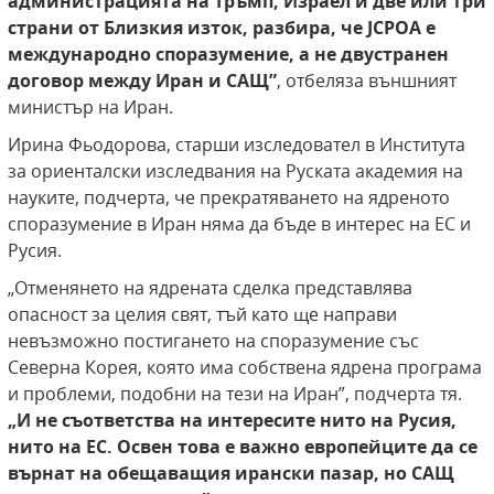
администрацията на Тръмп, Израел и две или три
страни от Близкия изток, разбира, че JCPOA е
международно споразумение, а не двустранен
договор между Иран и САЩ”
, отбеляза външният
министър на Иран.
Ирина Фьодорова, старши изследовател в Института
за ориенталски изследвания на Руската академия на
науките, подчерта, че прекратяването на ядреното
споразумение в Иран няма да бъде в интерес на ЕС и
Русия.
„Отменянето на ядрената сделка представлява
опасност за целия свят, тъй като ще направи
невъзможно постигането на споразумение със
Северна Корея, която има собствена ядрена програма
и проблеми, подобни на тези на Иран”, подчерта тя.
„И не съответства на интересите нито на Русия,
нито на ЕС. Освен това е важно европейците да се
върнат на обещаващия ирански пазар, но САЩ