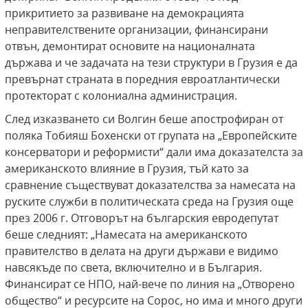
прикритието за развиване на демокрацията
неправителствените организации, финансирани
отвън, демонтират основите на националната
държава и че задачата на тези структури в Грузия е да
превърнат страната в поредния евроатлантически
протекторат с колониална администрация.
След изказването си Волгин беше апострофиран от
поляка Тобияш Бохенски от групата на „Европейските
консерватори и реформисти“ дали има доказателста за
американското влияние в Грузия, тъй като за
сравнение съществуват доказателства за намесата на
руските служби в политическата среда на Грузия още
през 2006 г. Отговорът на българския евродепутат
беше следният: „Намесата на американското
правителство в делата на други държави е видимо
навсякъде по света, включително и в България.
Финансират се НПО, най-вече по линия на „Отворено
общество“ и ресурсите на Сорос, но има и много други