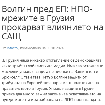
Волгин пред ЕП: НПО-
мрежите в Грузия
прокарват влиянието на
САЩ
От
Infacto
,
публикувано на
09.10.2024
„В Грузия няма никакво отстъпление от демокрацията,
както тръбят глобалистките медии. Има самостоятелно
мислещи управляващи, а не пионки на Вашингтон и
Брюксел.“ С тази теза Петър Волгин защити от
трибуната на Европейския парламент политиките на
правителството в Грузия. Управляващите в Грузия
приеха два много важни закона - за осветляването на
чуждите агенти и за забраната на ЛГБТ пропагандата.