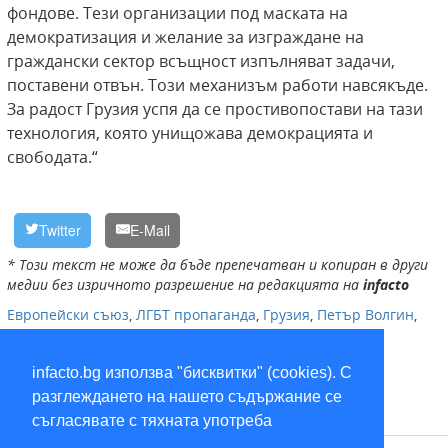
фондове. Тези организации под маската на
демократизация и желание за изграждане на
граждански сектор всъщност изпълняват задачи,
поставени отвън. Този механизъм работи навсякъде.
За радост Грузия успя да се простивопостави на тази
технология, която унищожава демокрацията и
свободата.“
Twitter
E-Mail
* Този текст не може да бъде препечатван и копиран в други
медии без изричното разрешение на редакцията на
infacto
Европейски съюз
,
ЛГБТ пропаганда
,
Грузия
,
Петър Волгин
,
чужди агенти
,
НПО
,
САЩ
infacto.bg използва "бисквитки" (cookies). С
разглеждането на нашето съдържание се
съгласявате с тяхната употреба