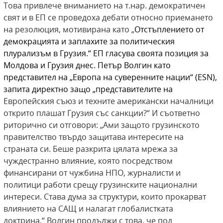
Това привлече вниманието на т.нар. демократичен
свят и в ЕП се проведоха дебати относно приемането
на резолюция, мотивирана като „
Отстъплението от
демокрацията и заплахите за политическия
плурализъм в Грузия
.
“
ЕП гласува своята позиция за
Молдова и Грузия днес. Петър Волгин като
представител на „Европа на суверенните нации“ (
ESN
)
,
запита директно защо „представителите на
Европейския съюз и техните американски началници
открито плашат Грузия със санкции?“ И съответно
риторично си отговори: „Ами защото грузинското
правителство твърдо защитава интересите на
страната си. Беше разкрита цялата мрежа за
чуждестранно влияние, която посредством
финансирани от чужбина НПО, журналисти и
политици работи срещу грузинските национални
интереси. Става дума за структури, които прокарват
влиянието на САЩ и налагат глобалистката
доктрина.“ Волгин продължи с това, че под