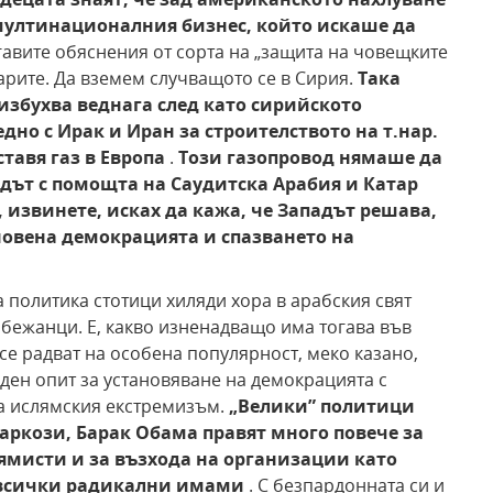
а мултинационалния бизнес, който искаше да
гавите обяснения от сорта на „защита на човещките
арите. Да вземем случващото се в Сирия.
Така
избухва веднага след като сирийското
но с Ирак и Иран за строителството на т.нар.
ставя газ в Европа
.
Този газопровод нямаше да
адът с помощта на Саудитска Арабия и Катар
, извинете, исках да кажа, че Западът решава,
ановена демокрацията и спазването на
а политика стотици хиляди хора в арабския свят
 бежанци. Е, какво изненадващо има тогава във
 се радват на особена популярност, меко казано,
реден опит за установяване на демокрацията с
а ислямския екстремизъм.
„Велики” политици
аркози, Барак Обама правят много повече за
ямисти и за възхода на организации като
 всички радикални имами
. С безпардонната си и