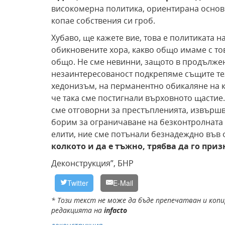
високомерна политика, ориентирана основ
копае собствения си гроб.
Хубаво, ще кажете вие, това е политиката 
обикновените хора, какво общо имаме с то
общо. Не сме невинни, защото в продължен
незаинтересованост подкрепяме същите тез
хедонизъм, на перманентно обикаляне на к
че така сме постигнали върховното щастие.
сме отговорни за престъпленията, извършва
борим за ограничаване на безконтролната 
елити, ние сме потънали безнадеждно във
колкото и да е тъжно, трябва да го пр
Деконструкция”, БНР
Twitter
E-Mail
* Този текст не може да бъде препечатван и копи
редакцията на
infacto