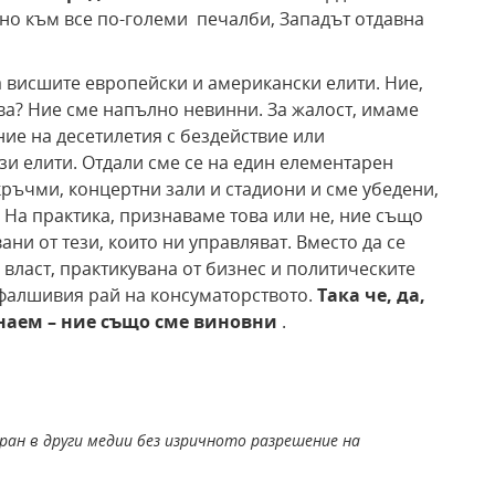
но към все по-големи печалби, Западът отдавна
на висшите европейски и американски елити. Ние,
ва? Ние сме напълно невинни. За жалост, имаме
ие на десетилетия с бездействие или
и елити. Отдали сме се на един елементарен
ръчми, концертни зали и стадиони и сме убедени,
 На практика, признаваме това или не, ние също
ни от тези, които ни управляват. Вместо да се
власт, практикувана от бизнес и политическите
 фалшивия рай на консуматорството.
Така че, да,
изнаем – ние също сме виновни
.
ран в други медии без изричното разрешение на