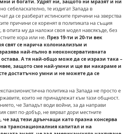
мни и богати. Удрят ни, защото ни мразят и ни
о себеласкателно, те издигат Запада в
чат да се разберат истинските причини на зверства
ките причини се коренят в политиката на същия
, в опита му да наложи своя модел навсякъде, без
естните хора или не.
През 19-ти и 20-ти век
ия свят се нарича колониализъм и
изразява най-пълно в неоконсервативната
става. А тя най-общо може да се изрази така –
живее, защото сме най-умни и ще ви накараме и
 сте достатъчно умни и не можете да се
експанзионистична политика на Запада не просто е
ржавите, които не принадлежат към тази общност.
нието, че Западът води войни, за да направи
ия свят по-добър, не вярват дори местните
е, че зад тези дрънчащи като празна консерва
 на транснационалния капитал и на
 децата знаят, че зад американското нахлуване