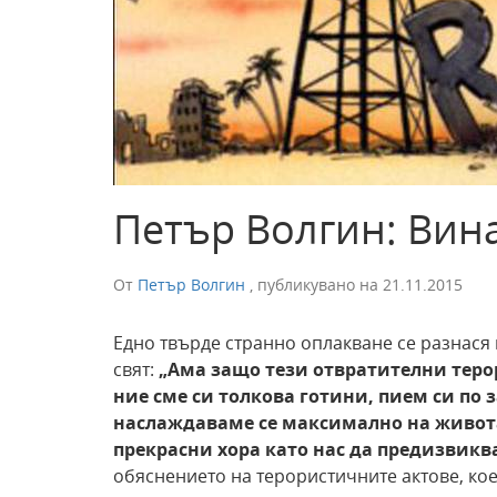
Петър Волгин: Вина
От
Петър Волгин
,
публикувано на
21.11.2015
Едно твърде странно оплакване се разнася
свят:
„Ама защо тези отвратителни теро
ние сме си толкова готини, пием си по 
наслаждаваме се максимално на живота
прекрасни хора като нас да предизвикв
обяснението на терористичните актове, кое