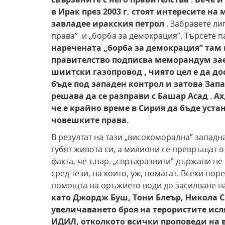
в Ирак през 2003 г. стоят интересите н
завладее иракския петрол
. Забравете ли
права” и „борба за демокрация”. Търсете п
наречената „борба за демокрация” там 
правителство подписва меморандум заед
шиитски газопровод , чиято цел е да до
бъде под западен контрол и затова Зап
решава да се разправи с Башар Асад
.
Ах
че е крайно време в Сирия да бъде уст
човешките права.
В резултат на тази „високоморална” западн
губят живота си, а милиони се превръщат в
факта, че т.нар. „свръхразвити” държави не
сред тези, на които, уж, помагат. Всеки по
помощта на оръжието води до засилване н
като Джордж Буш, Тони Блеър, Никола С
увеличаването броя на терористите исл
ИДИЛ, отколкото всички проповеди на