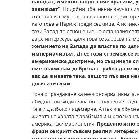
нападат, именно защото сме красиви, у
завиждат”.
Подобни обяснения звучат силн
собствените му очи, но в същото време пре
като това в Париж преди седмица. А истинс
този Запад по отношение на останалия свят
да се интересува дали това се харесва на м
желанието на Запада да властва по цел
империализъм
.
Днес този стремеж се 
американска доктрина, но същината си о
ние знаем най-добре как трябва да се 
вас да живеете така, защото пък вие не
досетите сами.
Това оправдаване за неоконсервативната, 
обидно-снизходителна по отношение на дъ
Тя е и дълбоко лицемерна. А пък и в обясне
живота на хората в арабския и мюсюлманск
американски марионетки.
Пределно ясно 
фрази се крият съвсем реални интереси
свързаните с него правителства
.
Вече и