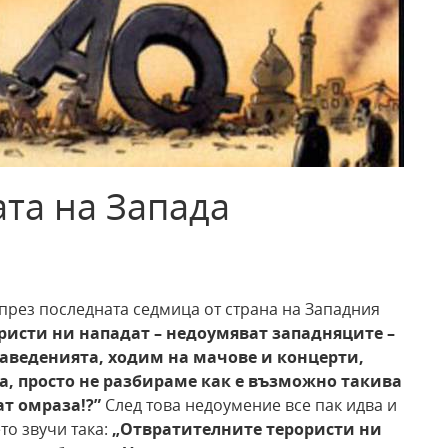
та на Запада
 през последната седмица от страна на Западния
ристи ни нападат – недоумяват западняците –
заведенията, ходим на мачове и концерти,
, просто не разбираме как е възможно такива
ат омраза!?”
След това недоумение все пак идва и
то звучи така:
„Отвратителните терористи ни