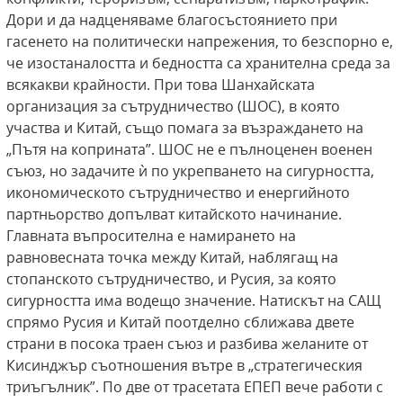
Дори и да надценяваме благосъстоянието при
гасенето на политически напрежения, то безспорно е,
че изостаналостта и бедността са хранителна среда за
всякакви крайности. При това Шанхайската
организация за сътрудничество (ШОС), в която
участва и Китай, също помага за възраждането на
„Пътя на коприната”. ШОС не е пълноценен военен
съюз, но задачите ѝ по укрепването на сигурността,
икономическото сътрудничество и енергийното
партньорство допълват китайското начинание.
Главната въпросителна е намирането на
равновесната точка между Китай, наблягащ на
стопанското сътрудничество, и Русия, за която
сигурността има водещо значение. Натискът на САЩ
спрямо Русия и Китай поотделно сближава двете
страни в посока траен съюз и разбива желаните от
Кисинджър съотношения вътре в „стратегическия
триъгълник”. По две от трасетата ЕПЕП вече работи с