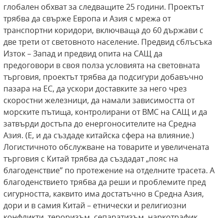
глобален обхват за следващите 25 години. Проектът
трябва да свърже Европа и Азия с мрежа от
транспортни коридори, включваща до 60 държави с
две трети от световното население. Предвид сблъсъка
Изток – Запад и предвид опита на САЩ да
предоговори в своя полза условията на световната
търговия, проектът трябва да подсигури добавъчно
пазара на ЕС, да ускори доставките за него чрез
скоростни железници, да намали зависимостта от
морските пътища, контролирани от ВМС на САЩ и да
затвърди достъпа до енергоносителите на Средна
Азия. (Е, и да създаде китайска сфера на влияние.)
Логистичното обслужване на товарите и увеличената
търговия с Китай трябва да създадат „пояс на
благоденствие” по протежение на отделните трасета. А
благоденствието трябва да реши и проблемите пред
сигурността, каквито има достатъчно в Средна Азия,
дори и в самия Китай – етнически и религиозни
конфликти, тероризъм, сепаратизъм, наркотрафик.