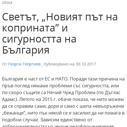
iStock
Светът, „Новият път на
коприната” и
сигурността на
България
От
Георги Георгиев
,
публикувано на
30.10.2017
България е част от ЕС и НАТО. Поради тази причина на
пръв поглед нямаме проблеми със сигурността, или
по-скоро същите са Нечий Чужд Проблем (по Дъглас
Адамс). Лятото на 2015 г. обаче показа, че нито можем
да се справим сами, дори и само с шепа невъоръжени
„бежанци”, нито пък някой се е засилил да ни помага в
подобни случаи. Зависим единствено от
добронамереността на иначе недобронамерения