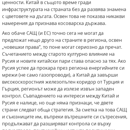
ценности. Китай в същото време гради
инфраструктурата на страната без да развява знамена
с цветовете на дъгата. Освен това не показва никакви
намерения да признава косоварска държава.
Ако обаче САЩ (и EС) точно сега не могат да
предложат нещо друго на страните в региона, освен
„човешки права”, то поне могат сериозно да пречат.
Съчетанието между старото културно влияние на
Русия и новите китайски пари става опасно за тях. Ако
Русия успее да прокара през региона енергийните си
мрежи (не само газопроводи), а Китай да завърши
високоскоростния железопътен коридор от Турция и
Гърция, регионът може да излезе извън западен
контрол. Съвпадението на интереси между Китай и
Русия е налице, но още няма признаци, че двете
страни следват обща стратегия. За сметка на това САЩ
и съюзниците им, въпреки вътрешните си сътресения,
продължават да разширяват контрола си върху