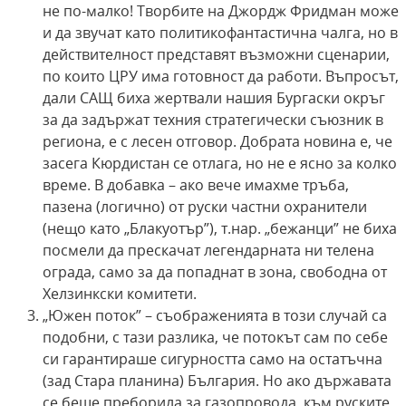
не по-малко! Творбите на Джордж Фридман може
и да звучат като политикофантастична чалга, но в
действителност представят възможни сценарии,
по които ЦРУ има готовност да работи. Въпросът,
дали САЩ биха жертвали нашия Бургаски окръг
за да задържат техния стратегически съюзник в
региона, е с лесен отговор. Добрата новина е, че
засега Кюрдистан се отлага, но не е ясно за колко
време. В добавка – ако вече имахме тръба,
пазена (логично) от руски частни охранители
(нещо като „Блакуотър”), т.нар. „бежанци” не биха
посмели да прескачат легендарната ни телена
ограда, само за да попаднат в зона, свободна от
Хелзинкски комитети.
„Южен поток” – съображенията в този случай са
подобни, с тази разлика, че потокът сам по себе
си гарантираше сигурността само на остатъчна
(зад Стара планина) България. Но ако държавата
се беше преборила за газопровода, към руските