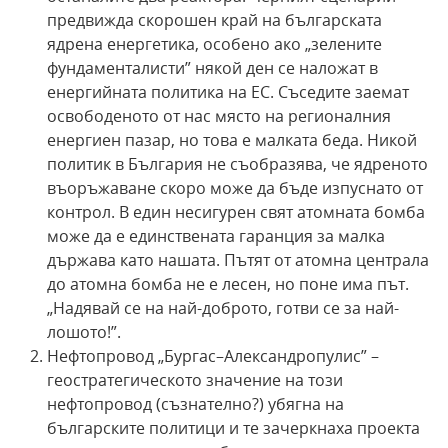
предвижда скорошен край на българската
ядрена енергетика, особено ако „зелените
фундаменталисти” някой ден се наложат в
енергийната политика на ЕС. Съседите заемат
освободеното от нас място на регионалния
енергиен пазар, но това е малката беда. Никой
политик в България не съобразява, че ядреното
въоръжаване скоро може да бъде изпуснато от
контрол. В един несигурен свят атомната бомба
може да е единствената гаранция за малка
държава като нашата. Пътят от атомна централа
до атомна бомба не е лесен, но поне има път.
„Надявай се на най-доброто, готви се за най-
лошото!”.
Нефтопровод „Бургас–Александропулис” –
геостратегическото значение на този
нефтопровод (съзнателно?) убягна на
българските политици и те зачеркнаха проекта