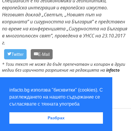
Специалист е по геоикономика и геополитика,
европейска интеграция и европейско изкуство.
Неговият доклад „Светът, „Новият път на
коприната” и сигурността на България”
е представен
по време на конференцията „Сигурността на България
в многополюсен свят”, проведена в УНСС на 23.10.2017
г.
Twitter
E-Mail
* Този текст не може да бъде препечатван и копиран в други
медии без изричното разрешение на редакцията на
infacto
САЩ
,
Един пояс, един път
,
Китай
,
НАТО
,
България
infacto.bg използва "бисквитки" (cookies). С
разглеждането на нашето съдържание се
съгласявате с тяхната употреба
RSS
Разбрах