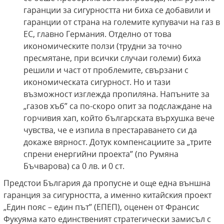
гаранции за сигурността ни биха се добавили и
гаранции от страна на големите купувачи на газ в
ЕС, главно Германия. Отделно от това
икономическите ползи (трудни за точно
пресмятане, при всички случаи големи) биха
решили и част от проблемите, свързани с
икономическата сигурност. Но и тази
възможност изглежда пропиляна. Напъните за
„газов хъб” са по-скоро опит за подслаждане на
горчивия хап, който българската върхушка вече
чувства, че е изпила в престараването си да
докаже вярност. Дотук компенсациите за „трите
спрени енергийни проекта” (по Румяна
Бъчварова) са 0 лв. и 0 ст.
Предстои България да пропусне и още една външна
гаранция за сигурността, а именно китайския проект
„Един пояс – един път” (ЕПЕП), оценен от Франсис
Фукуяма като единственият стратегически замисъл с