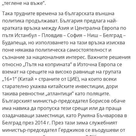
„теглене на въже”.
Така трудните времена за българската външна
политика продължават. България предлага най-
кратката връзка между Азия и Централна Европа по
пътя Истанбул – Пловдив – София – Ниш – Белград –
Будапеща, но използването на тази връзка изисква
поне някаква политическа самостоятелност и
съзнание за националния интерес. Важните решения
относно „Пътя на коприната” в Източна Европа се
вземат на срещите на високо равнище на групата
„16+1” (Китай + страните от ЦИЕ), на които всеки
старателно ухажва китайските инвестиции, дори
такива ревностни „атлантици” като поляците.
Българският министър-председател Борисов обаче
има навика да пропуска тези срещи или да праща
озадачаващи заместници, като Румяна Бъчварова в
Белград през 2014 г. През тази зима служебният
министър-председател Герджиков се въодушеви от