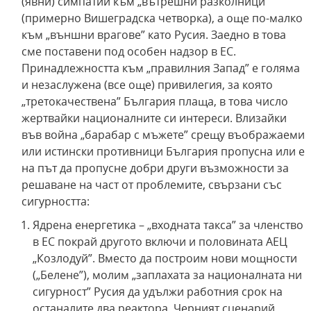
(явни) симпатии към „вътрешни разколници”
(примерно Вишеградска четворка), а още по-малко
към „външни врагове” като Русия. Заедно в това
сме поставени под особен надзор в ЕС.
Принадлежността към „правилния Запад” е голяма
и незаслужена (все още) привилегия, за която
„третокачествена” България плаща, в това число
жертвайки националните си интереси. Влизайки
във война „барабар с мъжете” срещу въображаеми
или истински противници България пропусна или е
на път да пропусне добри други възможности за
решаване на част от проблемите, свързани със
сигурността:
Ядрена енергетика – „входната такса” за членство
в ЕС покрай другото включи и половината АЕЦ
„Козлодуй”. Вместо да построим нови мощности
(„Белене”), молим „заплахата за националната ни
сигурност” Русия да удължи работния срок на
останалите два реактора. Черният сценарий