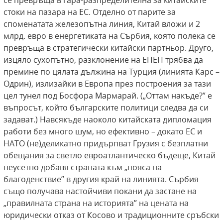
се превръща в гара-разпределителна за китайските
стоки на пазара на ЕС. Отделно от парите за
споменатата железопътна линия, Китай вложи и 2
млрд. евро в енергетиката на Сърбия, която полека се
превръща в стратегически китайски партньор. Друго,
изцяло сухопътно, разклонение на ЕПЕП трябва да
премине по цялата дължина на Турция (линията Карс –
Одрин), излизайки в Европа през построения за тази
цел тунел под Босфора Мармарай. („Оттам накъде?” е
въпросът, който българските политици следва да си
задават.) Навсякъде наоколо китайската дипломация
работи без много шум, но ефективно – докато ЕС и
НАТО (не)деликатно придърпват Грузия с безплатни
обещания за светло евроатлантическо бъдеще, Китай
неусетно добавя страната към „пояса на
благоденствие” в другия край на линията. Сърбия
също получава настойчиви покани да застане на
„правилната страна на историята” на цената на
юридически отказ от Косово и традиционните сръбски