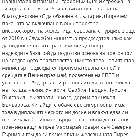
новината за китайски интерес към БДЖ и строежа на
завод за вагони – добра възможност „поясът на
благоденствието” да обхване и България. (Впрочем
поканата за включване в общ проект за
високоскоростна железница, свързана с Турция, е още
от 2010 г.!) Служебен министър-председател няма как
да подпише такъв стратегически договор, но
надеждите бяха той да подготви основа за преговори
на следващото правителство. Вместо това новият-стар
министър председател пропусна (съзнателно?) и
срещата в Пекин през май, посветена на ЕПЕП и
уважена от 29 държавни ръководители, в това число
на Полша, Чехия, Унгария, Сърбия, Гърция, Турция.
България не изпрати никого, дори и пак някоя
Бъчварова. Китайците обаче със сигурност вписват
това в дипломатическото ни досие и влакът едва ли
ще ни чака. Сръчните гърци са способни да отклонят
преминаващите през Мармарай товари към Северна
Гърция и там да ги включат към железницата Пирея –