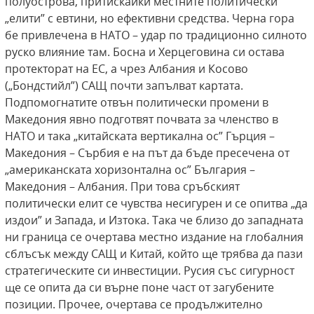
полуострова, притискайки местните политически
„елити” с евтини, но ефективни средства. Черна гора
бе привлечена в НАТО – удар по традиционно силното
руско влияние там. Босна и Херцеговина си остава
протекторат на ЕС, а чрез Албания и Косово
(„Бондстийл”) САЩ почти запълват картата.
Подпомогнатите отвън политически промени в
Македония явно подготвят почвата за членство в
НАТО и така „китайската вертикална ос” Гърция –
Македония – Сърбия е на път да бъде пресечена от
„американската хоризонтална ос” България –
Македония – Албания. При това сръбският
политически елит се чувства несигурен и се опитва „да
издои” и Запада, и Изтока. Така че близо до западната
ни граница се очертава местно издание на глобалния
сблъсък между САЩ и Китай, който ще трябва да пази
стратегическите си инвестиции. Русия със сигурност
ще се опита да си върне поне част от загубените
позиции. Прочее, очертава се продължително