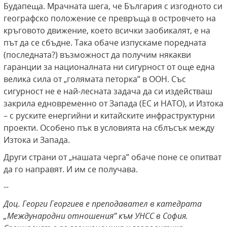
Будапеща. Мрачната шега, че България с изгодното си
географско положение се превръща в островчето на
кръговото движение, което всички заобикалят, е на
път да се сбъдне. Така обаче изпускаме поредната
(последната?) възможност да получим някакви
гаранции за националната ни сигурност от още една
велика сила от „голямата петорка” в ООН. Със
сигурност не е най-лесната задача да си издействаш
закрила едновременно от Запада (ЕС и НАТО), и Изтока
– с руските енергийни и китайските инфраструктурни
проекти. Особено пък в условията на сблъсък между
Изтока и Запада.
Други страни от „нашата черга” обаче поне се опитват
да го направят. И им се получава.
--
Доц. Георги Георгиев е преподавател в катедрата
„Международни отношения” към УНСС в София.