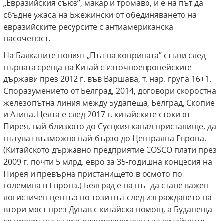
„Евразийския съюз”, макар и тромаво, и е на път да
сбъдне ужаса на Бжежински от обединяването на
евразийските ресурсите с антиамериканска
насоченост.
На Балканите новият „Път на коприната” стъпи след
първата среща на Китай с източноевропейските
държави през 2012 г. във Варшава, т. нар. група 16+1.
Споразумението от Белград, 2014, договори скоростна
железопътна линия между Будапеща, Белград, Скопие
и Атина. Целта е след 2017 г. китайските стоки от
Пирея, най-близкото до Суецкия канал пристанище, да
пътуват възможно най-бързо до Централна Европа.
(Китайското държавно предприятие COSCO плати през
2009 г. почти 5 млрд. евро за 35-годишна концесия на
Пирея и превърна пристанището в осмото по
големина в Европа.) Белград е на път да стане важен
логистичен център по този път след изграждането на
втори мост през Дунав с китайска помощ, а Будапеща