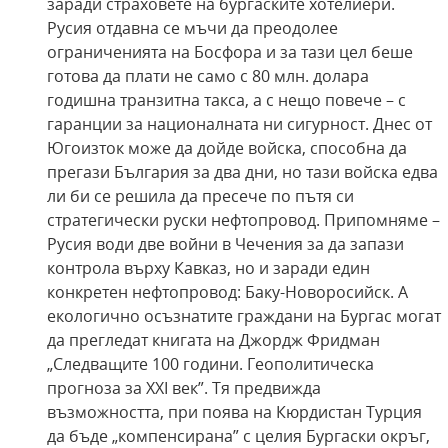
заради страховете на бургаските хотелиери.
Русия отдавна се мъчи да преодолее
ограниченията на Босфора и за тази цел беше
готова да плати не само с 80 млн. долара
годишна транзитна такса, а с нещо повече – с
гаранции за националната ни сигурност. Днес от
Югоизток може да дойде войска, способна да
прегази България за два дни, но тази войска едва
ли би се решила да пресече по пътя си
стратегически руски нефтопровод. Припомняме –
Русия води две войни в Чечения за да запази
контрола върху Кавказ, но и заради един
конкретен нефтопровод: Баку-Новоросийск. А
екологично осъзнатите граждани на Бургас могат
да прегледат книгата на Джордж Фридман
„Следващите 100 години. Геополитическа
прогноза за ХХІ век”. Тя предвижда
възможността, при поява на Кюрдистан Турция
да бъде „компенсирана” с целия Бургаски окръг,