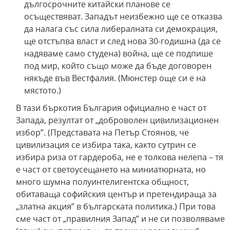
дългосрочните китайски планове се
осъществяват. Западът неизбежно ще се отказва
да налага със сила либералната си демокрация,
ще отстъпва власт и след нова 30-годишна (да се
надяваме само студена) война, ще се подпише
под мир, който също може да бъде договорен
някъде във Вестфалия. (Мюнстер още си е на
мястото.)
В тази бъркотия България официално е част от
Запада, резултат от „доброволен цивилизационен
избор”. (Представата на Петър Стоянов, че
цивилизация се избира така, както сутрин се
избира риза от гардероба, не е толкова нелепа – тя
е част от светоусещането на миниатюрната, но
много шумна полуинтелигентска общност,
обитаваща софийския център и претендираща за
„златна акция” в българската политика.) При това
сме част от „правилния Запад” и не си позволяваме