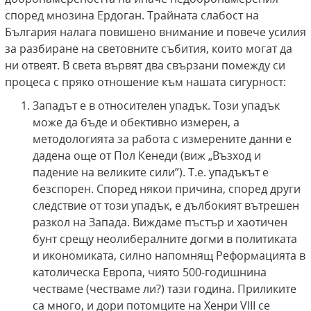
според мнозина Ердоган. Трайната слабост на
България налага повишено внимание и повече усилия
за разбиране на световните събития, които могат да
ни отвеят. В света вървят два свързани помежду си
процеса с пряко отношение към нашата сигурност:
Западът е в относителен упадък. Този упадък
може да бъде и обективно измерен, а
методологията за работа с измерените данни е
дадена още от Пол Кенеди (виж „Възход и
падение на великите сили”). Т.е. упадъкът е
безспорен. Според някои причина, според други
следствие от този упадък, е дълбокият вътрешен
разкол на Запада. Виждаме пъстър и хаотичен
бунт срещу неолибералните догми в политиката
и икономиката, силно напомнящ Реформацията в
католическа Европа, чиято 500-годишнина
честваме (честваме ли?) тази година. Приликите
са много, и дори потомците на Хенри VIII се