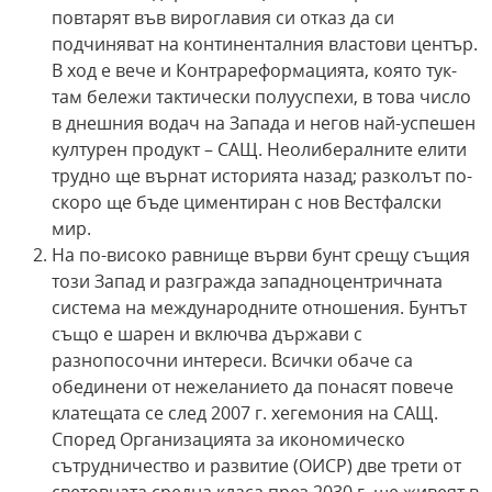
повтарят във вироглавия си отказ да си
подчиняват на континенталния властови център.
В ход е вече и Контрареформацията, която тук-
там бележи тактически полууспехи, в това число
в днешния водач на Запада и негов най-успешен
културен продукт – САЩ. Неолибералните елити
трудно ще върнат историята назад; разколът по-
скоро ще бъде циментиран с нов Вестфалски
мир.
На по-високо равнище върви бунт срещу същия
този Запад и разгражда западноцентричната
система на международните отношения. Бунтът
също е шарен и включва държави с
разнопосочни интереси. Всички обаче са
обединени от нежеланието да понасят повече
клатещата се след 2007 г. хегемония на САЩ.
Според Организацията за икономическо
сътрудничество и развитие (ОИСР) две трети от