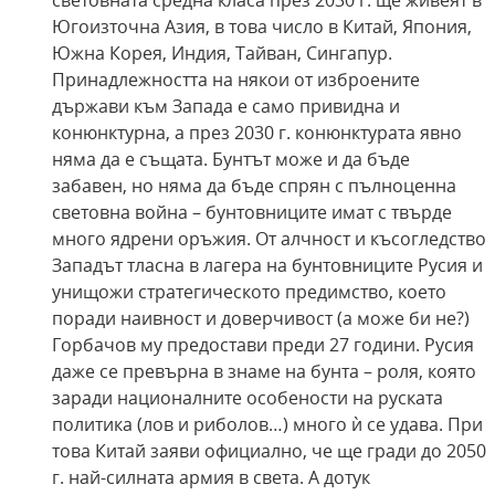
световната средна класа през 2030 г. ще живеят в
Югоизточна Азия, в това число в Китай, Япония,
Южна Корея, Индия, Тайван, Сингапур.
Принадлежността на някои от изброените
държави към Запада е само привидна и
конюнктурна, а през 2030 г. конюнктурата явно
няма да е същата. Бунтът може и да бъде
забавен, но няма да бъде спрян с пълноценна
световна война – бунтовниците имат с твърде
много ядрени оръжия. От алчност и късогледство
Западът тласна в лагера на бунтовниците Русия и
унищожи стратегическото предимство, което
поради наивност и доверчивост (а може би не?)
Горбачов му предостави преди 27 години. Русия
даже се превърна в знаме на бунта – роля, която
заради националните особености на руската
политика (лов и риболов…) много ѝ се удава. При
това Китай заяви официално, че ще гради до 2050
г. най-силната армия в света. А дотук