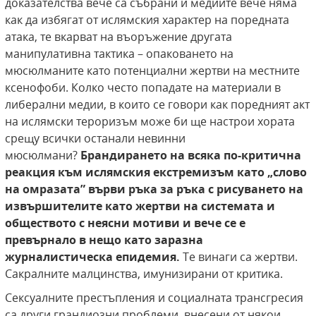
доказателства вече са събрани и медиите вече няма
как да избягат от ислямския характер на поредната
атака, те вкарват на въоръжение другата
манипулативна тактика – опаковането на
мюсюлманите като потенциални жертви на местните
ксенофоби. Колко често попадате на материали в
либерални медии, в които се говори как поредният акт
на ислямски тероризъм може би ще настрои хората
срещу всички останали невинни
мюсюлмани?
Брандирането
на всяка по-критична
реакция към ислямския
екстремизъм като „слово
на омразата” върви
ръка за ръка с рисуването на
извършителите
като жертви на системата и
обществото с
неясни мотиви и вече се е
превърнало в нещо
като заразна
журналистическа епидемия.
Те винаги са жертви.
Сакралните малцинства, имунизирани от критика.
Сексуалните престъпления и социалната трансгресия
са други грандиозни проблеми, внесени от някои