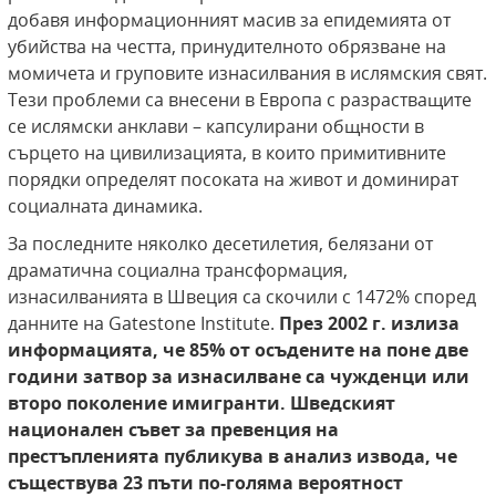
добавя информационният масив за епидемията от
убийства на честта, принудителното обрязване на
момичета и груповите изнасилвания в ислямския свят.
Тези проблеми са внесени в Европа с разрастващите
се ислямски анклави – капсулирани общности в
сърцето на цивилизацията, в които примитивните
порядки определят посоката на живот и доминират
социалната динамика.
За последните няколко десетилетия, белязани от
драматична социална трансформация,
изнасилванията в Швеция са скочили с 1472% според
данните на Gatestone Institute.
През 2002 г. излиза
информацията, че 85% от осъдените на поне две
години
затвор за изнасилване са чужденци или
второ
поколение имигранти. Шведският
национален съвет за превенция на
престъпленията публикува в анализ извода, че
съществува 23 пъти
по-голяма вероятност