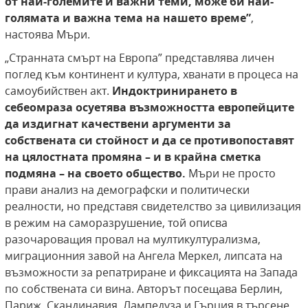
от най-големите и важни теми, може би
най-
голямата и важна тема на нашето време”
,
настоява Мъри.
„Странната смърт на Европа” представлява личен
поглед към континент и култура, хванати в процеса на
самоубийствен акт.
Индоктринирането в
себеомраза осуетява възможността европейците
да издигнат качествени аргументи за
собствената си стойност и да се противопоставят
на цялостната промяна – и в крайна сметка
подмяна – на своето общество.
Мъри не просто
прави анализ на демографски и политически
реалности, но представя свидетелство за цивилизация
в режим на саморазрушение, той описва
разочароващия провал на мултикултурализма,
миграционния завой на Ангела Меркел, липсата на
възможности за репатриране и фиксацията на Запада
по собствената си вина. Авторът посещава Берлин,
Париж, Скандинавия, Лампедуза и Гърция в търсене