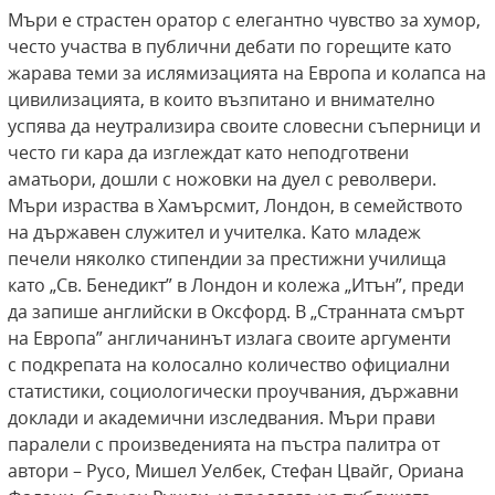
Мъри е страстен оратор с елегантно чувство за хумор,
често участва в публични дебати по горещите като
жарава теми за ислямизацията на Европа и колапса на
цивилизацията, в които възпитано и внимателно
успява да неутрализира своите словесни съперници и
често ги кара да изглеждат като неподготвени
аматьори, дошли с ножовки на дуел с револвери.
Мъри израства в Хамърсмит, Лондон, в семейството
на държавен служител и учителка. Като младеж
печели няколко стипендии за престижни училища
като „Св. Бенедикт” в Лондон и колежа „Итън”, преди
да запише английски в Оксфорд. В „Странната смърт
на Европа” англичанинът излага своите аргументи
с подкрепата на колосално количество официални
статистики, социологически проучвания, държавни
доклади и академични изследвания. Мъри прави
паралели с произведенията на пъстра палитра от
автори – Русо, Мишел Уелбек, Стефан Цвайг, Ориана