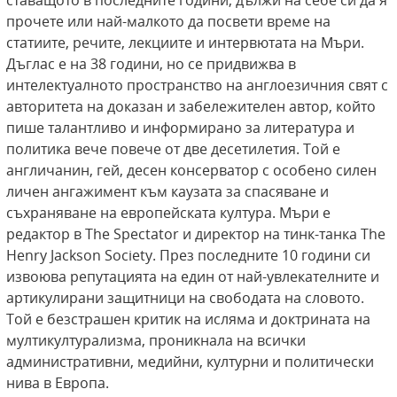
ставащото в последните години, дължи на себе си да я
прочете или най-малкото да посвети време на
статиите, речите, лекциите и интервютата на Мъри.
Дъглас е на 38 години, но се придвижва в
интелектуалното пространство на англоезичния свят с
авторитета на доказан и забележителен автор, който
пише талантливо и информирано за литература и
политика вече повече от две десетилетия. Той е
англичанин, гей, десен консерватор с особено силен
личен ангажимент към каузата за спасяване и
съхраняване на европейската култура. Мъри е
редактор в The Spectator и директор на тинк-танка The
Henry Jackson Society. През последните 10 години си
извоюва репутацията на един от най-увлекателните и
артикулирани защитници на свободата на словото.
Той е безстрашен критик на исляма и доктрината на
мултикултурализма, проникнала на всички
административни, медийни, културни и политически
нива в Европа.