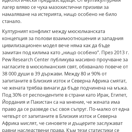
идеологически предразсъдъци. От мултикултурния
лагер вляво се чуха мазохистични призиви за
намаляване на истерията, нищо особено не било
станало.
Културният конфликт между мюсюлманската
концепция за полови взаимоотношения и западния
цивилизационен модел вече няма как да бъде
замитан под килима като „нищо особено”. През 2013 г.
Pew Research Center публикува масивно проучване за
нагласите в мюсюлманския свят, обхванало повече от
38 000 души в 39 държави. Между 80 и 90% от
запитаните в Близкия изток и Северна Африка смятат,
че жената трябва винаги да бъде подчинена на мъжа.
Под 30% от респондентите в страни като Ирак, Египет,
Йордания и Пакистан са на мнение, че жената има
право да се разведе със своя съпруг. По-малко от една
четвърт от запитаните в Близкия изток и Северна
Африка мислят, че синовете и дъщерите заслужават
равни наследствени права. Към тези статистики се