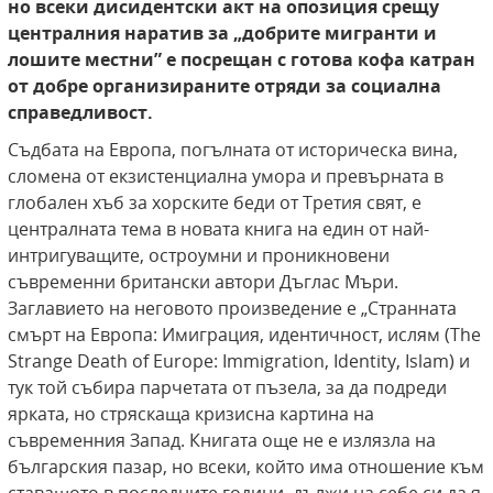
но всеки дисидентски акт на опозиция срещу
централния наратив за „добрите мигранти
и
лошите местни” е посрещан с готова кофа
катран
от добре организираните отряди за социална
справедливост.
Съдбата на Европа, погълната от историческа вина,
сломена от екзистенциална умора и превърната в
глобален хъб за хорските беди от Третия свят, е
централната тема в новата книга на един от най-
интригуващите, остроумни и проникновени
съвременни британски автори Дъглас Мъри.
Заглавието на неговото произведение е „Странната
смърт на Европа: Имиграция, идентичност, ислям (The
Strange Death of Europe: Immigration, Identity, Islam) и
тук той събира парчетата от пъзела, за да подреди
ярката, но стряскаща кризисна картина на
съвременния Запад. Книгата още не е излязла на
българския пазар, но всеки, който има отношение към