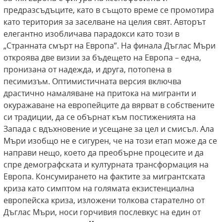
предразсъдъците, като в същото време се промотира
като територия за заселване на целия свят. Авторът
елегантно изобличава парадокси като този в
„Странната смърт на Европа”. На финала Дъглас Мъри
откроява две визии за бъдещето на Европа – една,
пронизана от надежда, и друга, потопена в
песимизъм. Оптимистичната версия включва
драстично намаляване на притока на мигранти и
окуражаване на европейците да вярват в собствените
си традиции, да се обърнат към постиженията на
Запада с вдъхновение и усещане за цел и смисъл. Ала
Мъри изобщо не е сигурен, че на този етап може да се
направи нещо, което да преобърне процесите и да
спре демографската и културната трансформация на
Европа. Консумирането на фактите за мигрантската
криза като симптом на голямата екзистенциална
европейска криза, изложени толкова старателно от
Дъглас Мъри, носи горчивия послевкус на един от