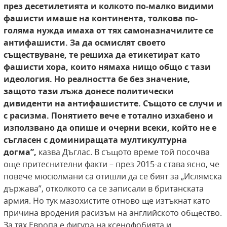
през десетилетията
и колкото по-малко видими
фашисти имаше на
континента, толкова по-
голяма нужда имаха
от тях самоназначилите се
антифашисти. За
да осмислят своето
съществуване, те решиха
да етикетират като
фашисти хора, които нямаха нищо общо с тази
идеология. Но реалността бе без значение,
защото тази лъжа донесе
политически
дивиденти на антифашистите.
Същото се случи и
с расизма. Понятието вече
е тотално изхабено и
използвано да опише и
очерни всеки, който не е
съгласен с доминиращата мултикултурна
догма”,
казва Дъглас. В същото време той посочва
още притеснителни факти – през 2015-а става ясно, че
повече мюсюлмани са отишли да се бият за „Ислямска
държава”, отколкото са се записали в британската
армия. Но тук мазохистите отново ще изтъкнат като
причина вродения расизъм на английското общество.
За тях Европа е фигура на ксенофобията и