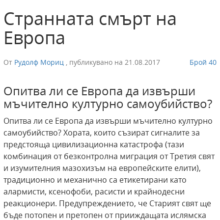
Странната смърт на
Европа
От
Рудолф Мориц
,
публикувано на
21.08.2017
Брой 40
Опитва ли се Европа да извърши
мъчително културно самоубийство?
Oпитва ли се Европа да извърши мъчително културно
самоубийство? Хората, които съзират сигналите за
предстояща цивилизационна катастрофа (тази
комбинация от безконтролна миграция от Третия свят
и изумителния мазохизъм на европейските елити),
традиционно и механично са етикетирани като
алармисти, ксенофоби, расисти и крайнодесни
реакционери. Предупреждението, че Старият свят ще
бъде потопен и претопен от прииждащата ислямска