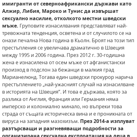
имигранти от северноафрикански държави като
Алжир, Либия, Мароко и Тунис да извършат
сексуално насилие,
отколкото местни шведски
мъже.
Груповите изнасилвания представляват най-
тревожната тенденция, осветена и от случилото се на
онази печална Нова година в Кьолн. Броят на този тип
престъпления се увеличава драматично в Швеция
между 1995 и 2006 година. През 2012 г. 30-годишна
жена е изнасилена от осем мъже от афганистански
произход в подслон за бежанци в малкия град
Марианелюнд. Тогава един шведски прокурор нарича
престъплението „най-ужасният случай на изнасилване
в историята на Швеция”. И това е държава, която за
разлика от Англия, Франция или Германия няма
имперско и колониално минало, но въпреки това
страда от същата историческа вина и е проникната от
вируса на западния мазохизъм.
През
2014-а изплуват
разтърсващи и разгневяващи
подробности за
организирана сексуална експлоатация на деца в