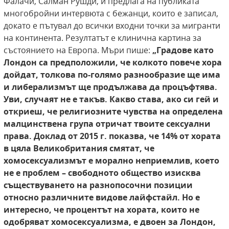
Фалачи, Салман Рушди, и предлага на публиката
многобройни интервюта с бежанци, които е записал,
докато е пътувал до всички входни точки за мигранти
на континента. Резултатът е клинична картина за
състоянието на Европа. Мъри пише:
„Градове като
Лондон са
предположили, че колкото повече хора
дойдат,
толкова по-голямо разнообразие ще има
и либерализмът ще продължава да процъфтява.
Уви, случаят не е такъв. Какво става, ако си
гей и
откриеш, че религиозните чувства на
определена
малцинствена група отричат твоите сексуални
права. Доклад от 2015 г. показва, че 14% от хората
в цяла Великобритания
смятат, че
хомосексуализмът е морално неприемлив, което
не е проблем – свободното
общество изисква
съществуването на разнопосочни позиции
относно различните видове
лайфстайл. Но е
интересно, че процентът на
хората, които не
одобряват хомосексуализма,
е двоен за Лондон,