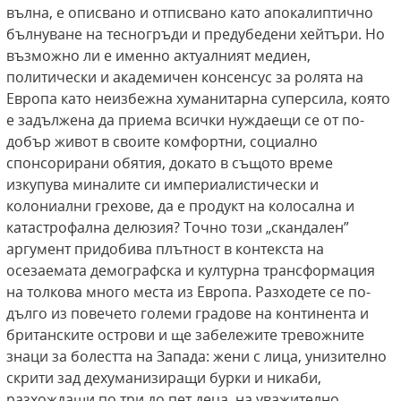
вълна, е описвано и отписвано като апокалиптично
бълнуване на тесногръди и предубедени хейтъри. Но
възможно ли е именно актуалният медиен,
политически и академичен консенсус за ролята на
Европа като неизбежна хуманитарна суперсила, която
е задължена да приема всички нуждаещи се от по-
добър живот в своите комфортни, социално
спонсорирани обятия, докато в същото време
изкупува миналите си империалистически и
колониални грехове, да е продукт на колосална и
катастрофална делюзия? Точно този „скандален”
аргумент придобива плътност в контекста на
осезаемата демографска и културна трансформация
на толкова много места из Европа. Разходете се по-
дълго из повечето големи градове на континента и
британските острови и ще забележите тревожните
знаци за болестта на Запада: жени с лица, унизително
скрити зад дехуманизиращи бурки и никаби,
разхождащи по три до пет деца, на уважително