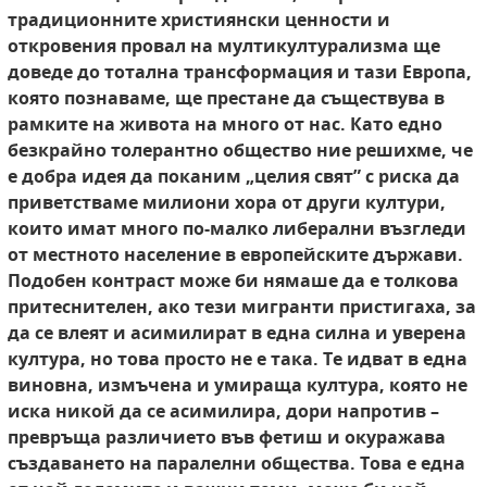
традиционните християнски ценности и
откровения провал на мултикултурализма ще
доведе до тотална трансформация и тази Европа,
която познаваме, ще престане да съществува в
рамките на живота на много от нас.
Като едно
безкрайно толерантно общество
ние решихме, че
е добра идея да поканим „целия
свят” с риска да
приветстваме милиони хора
от други култури,
които имат много по-малко либерални възгледи
от местното население
в европейските държави.
Подобен контраст
може би нямаше да е толкова
притеснителен,
ако тези мигранти пристигаха, за
да се влеят
и асимилират в една силна и уверена
култура,
но това просто не е така. Те идват в една
виновна, измъчена и умираща култура, която не
иска никой да се асимилира, дори напротив –
превръща различието във фетиш и окуражава
създаването на паралелни общества. Това е
една