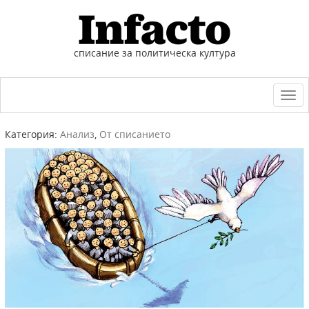
списание за политическа култура
Togg
navi
Категория:
Анализ
,
От списанието