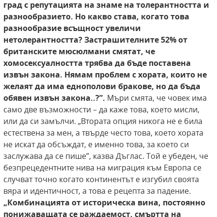
град с репутацията на знаме
на толерантността и
разнообразието. Но какво става, когато това
разнообразие всъщност
увеличи
нетолерантността? Застрашителните 52% от
британските мюсюлмани смятат,
че
хомосексуалността трябва да бъде поставена
извън закона. Нямам проблем с хората,
които не
желаят да има еднополови бракове, но
да бъда
обявен извън закона..?”.
Мъри смята, че човек има
само две възможности – да каже това, което мисли,
или да си замълчи. „Втората опция никога не е била
естествена за мен, а твърде често това, което хората
не искат да обсъждат, е именно това, за което си
заслужава да се пише”, казва Дъглас. Той е убеден, че
безпрецедентните нива на миграция към Европа се
случват точно когато континентът е изгубил своята
вяра и идентичност, а това е рецепта за падение.
„Комбинацията от историческа вина, постоянно
понижаващата се раждаемост, смъртта
на