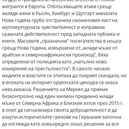
мигранти в Европа. Отблъскващите атаки срещу
хиляди жени в Кьолн, Хамбург и Щутгарт миналата
Нова година грубо отстраниха смокиновия лист на
мултикултурната чувствителност и изправиха
срамната действителност пред западната публика и
елити. Масовите „празнични” посегателства в нощта
срещу Нова година, извършени от „млади мъже от
арабски и северноафрикански произход”, бяха
определени от полицията като „напълно ново
измерение на престъпността”. В самото начало
медиите и властите се опитаха да покрият скандала, но
в епохата на интернет оруелската цензура се оказа
невъзможна. Решението на Меркел да приеме
безконтролно над един милион предимно млади
мъже от Северна Африка и Близкия изток през 2015 г.
в опит да сигнализира своята добродетелност и да
изкупи историческите грехове на Германия започна
да изглежда като извънредно лошо решение за все