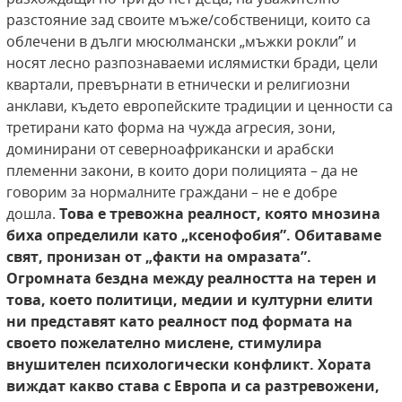
разстояние зад своите мъже/собственици, които са
облечени в дълги мюсюлмански „мъжки рокли” и
носят лесно разпознаваеми ислямистки бради, цели
квартали, превърнати в етнически и религиозни
анклави, където европейските традиции и ценности са
третирани като форма на чужда агресия, зони,
доминирани от северноафрикански и арабски
племенни закони, в които дори полицията – да не
говорим за нормалните граждани – не е добре
дошла.
Това е тревожна реалност, която мнозина
биха определили като „ксенофобия”. Обитаваме
свят, пронизан от „факти на омразата”.
Огромната бездна между реалността на терен
и
това, което политици, медии и културни елити
ни представят като реалност под формата на
своето пожелателно мислене, стимулира
внушителен психологически конфликт. Хората
виждат какво става с Европа и са разтревожени,