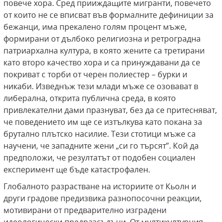
повече хора. Сред прииждащите мигранти, повечето
от които не се вписват във формалните дефиниции за
бежанци, има прекалено голям процент мъже,
формирани от дълбоко религиозна и ретроградна
патриархална култура, в която жените са третирани
като второ качество хора и са принуждавани да се
покриват с торби от черен полиестер – бурки и
никаби. Изведнъж тези млади мъже се озовават в
либерална, открита публична среда, в която
привлекателни дами празнуват, без да се притесняват,
че поведението им ще се изтълкува като покана за
брутално плътско насилие. Тези стотици мъже са
научени, че западните жени „си го търсят”. Кой да
предположи, че резултатът от подобен социален
експеримент ще бъде катастрофален.
Глобалното разрастване на историите от Кьолн и
други градове предизвика разнопосочни реакции,
мотивирани от предварително изградени