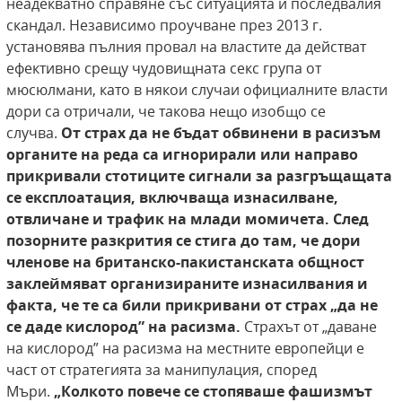
неадекватно справяне със ситуацията и последвалия
скандал. Независимо проучване през 2013 г.
установява пълния провал на властите да действат
ефективно срещу чудовищната секс група от
мюсюлмани, като в някои случаи официалните власти
дори са отричали, че такова нещо изобщо се
случва.
От страх да не
бъдат обвинени в расизъм
органите на реда са
игнорирали или направо
прикривали стотиците сигнали за разгръщащата
се експлоатация,
включваща изнасилване,
отвличане и трафик
на млади момичета. След
позорните разкрития
се стига до там, че дори
членове на британско-пакистанската общност
заклеймяват организираните изнасилвания и
факта, че те са
били прикривани от страх „да не
се даде кислород” на расизма.
Страхът от „даване
на кислород” на расизма на местните европейци е
част от стратегията за манипулация, според
Мъри.
„Колкото повече
се стопяваше фашизмът