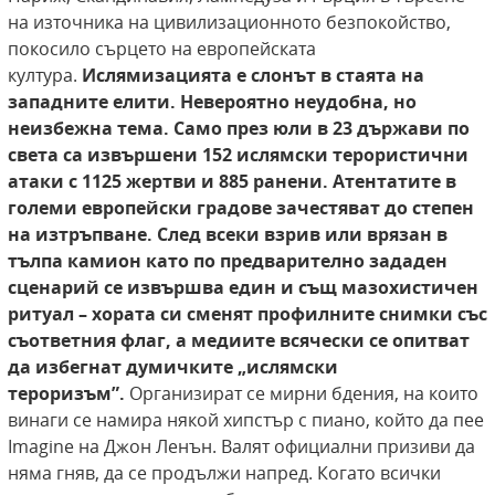
на източника на цивилизационното безпокойство,
покосило сърцето на европейската
култура.
Ислямизацията е слонът в стаята на
западните елити. Невероятно неудобна, но
неизбежна тема. Само през юли в 23 държави по
света са извършени 152 ислямски терористични
атаки с 1125 жертви и 885 ранени. Атентатите в
големи европейски градове зачестяват
до степен
на изтръпване. След всеки взрив или
врязан в
тълпа камион като по предварително
зададен
сценарий се извършва един и същ мазохистичен
ритуал – хората си сменят профилните снимки със
съответния флаг, а медиите
всячески се опитват
да избегнат думичките
„ислямски
тероризъм”.
Организират се мирни бдения, на които
винаги се намира някой хипстър с пиано, който да пее
Imagine на Джон Ленън. Валят официални призиви да
няма гняв, да се продължи напред. Когато всички