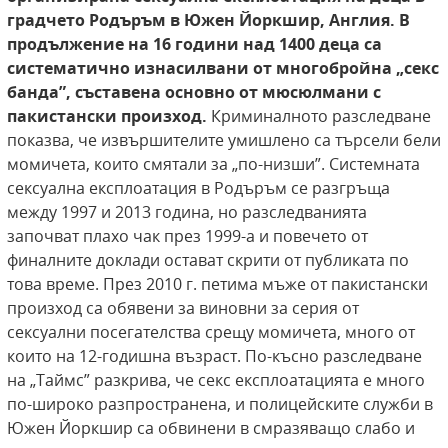
градчето Родъръм в Южен
Йоркшир, Англия. В
продължение на 16 години
над 1400 деца са
систематично изнасилвани от
многобройна „секс
банда”, съставена основно
от мюсюлмани с
пакистански произход.
Криминалното разследване
показва, че извършителите умишлено са търсели бели
момичета, които смятали за „по-низши”. Системната
сексуална експлоатация в Родъръм се разгръща
между 1997 и 2013 година, но разследванията
започват плахо чак през 1999-а и повечето от
финалните доклади остават скрити от публиката по
това време. През 2010 г. петима мъже от пакистански
произход са обявени за виновни за серия от
сексуални посегателства срещу момичета, много от
които на 12-годишна възраст. По-късно разследване
на „Таймс” разкрива, че секс експлоатацията е много
по-широко разпространена, и полицейските служби в
Южен Йоркшир са обвинени в смразяващо слабо и