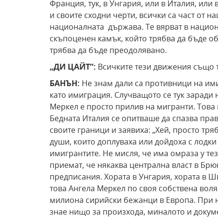
Франция, тук, в Унгария, или в Италия, или
и своите сходни черти, всички са част от н
националната държава. Те вярват в национ
скъпоценен камък, който трябва да бъде об
трябва да бъде преодолявано.
„ДИ ЦАЙТ”:
Всичките тези движения също 
БАНЪН:
Не знам дали са противници на ими
като имиграция. Случващото се тук заради 
Меркел е просто прилив на мигранти. Това
Бедната Италия се опитваше да спазва прав
своите граници и заявиха: „Хей, просто тря
души, които доплуваха или дойдоха с лодки
имигрантите. Не мисля, че има омраза у тез
приемат, че някаква централна власт в Бр
предписания. Хората в Унгария, хората в Ш
това Ангела Меркел по своя собствена воля
милиона сирийски бежанци в Европа. При н
знае нищо за произхода, миналото и докум