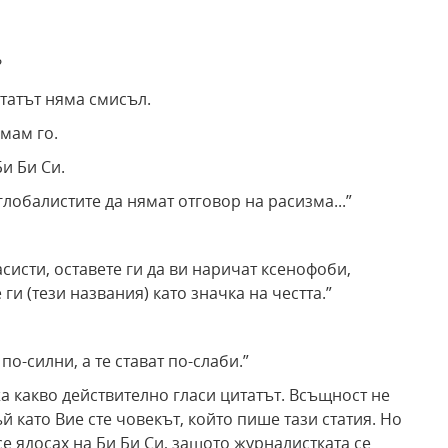
?
итатът няма смисъл.
имам го.
Би Би Си.
глобалистите да нямат отговор на расизма...”
расисти, оставете ги да ви наричат ксенофоби,
 ги (тези названия) като значка на честта.”
по-силни, а те стават по-слаби.”
жа какво действително гласи цитатът. Всъщност не
ъй като Вие сте човекът, който пише тази статия. Но
 се ядосах на Би Би Си, защото журналистката се