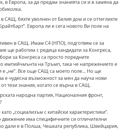
к, в Европа, за да предам знанията си и в замяна да
обиколка.
в САЩ, бяхте уволнен от Белия дом и се оттеглихте
Брайтбарт”. Европа ли е сега новото Ви поле на
ивен в САЩ. Имам C4 (НПО), подготвям се за
вие ще работим с редица кандидати за Конгреса,
збори за Конгреса са просто поредните
ло импийчмънта на Тръмп, така че напрежението е
е „не”. Все още САЩ са моето поле... Но ще
ва е чудесна възможност за мен да науча нови
 от тези знания, когато се върна в САЩ.
арската народна партия, Националния фронт,
и?
като „социализъм с китайски характеристики”.
о движение има специфичните си отличителни
мо дали е в Полша, Чешката република, Швейцария,