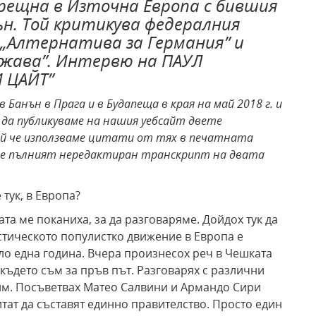
рещна в Източна Европа с бившия
н. Той критикува федералния
 „Алтернатива за Германия” и
ржава”. Интервю на ПАУЛ
И ЦАЙТ”
в Банън в Прага и в Будапеща в края на май 2018 г. и
и да публикуваме на нашия уебсайт двете
чай че използваме цитати от тях в печатната
ва е пълният нередактиран транскрипт на двата
тук, в Европа?
ората ме поканиха, за да разговаряме. Дойдох тук да
тическото популистко движение в Европа е
о една година. Вчера произнесох реч в Чешката
 където съм за пръв път. Разговарях с различни
им. Посъветвах Матео Салвини и Армандо Сири
итат да съставят единно правителство. Просто един