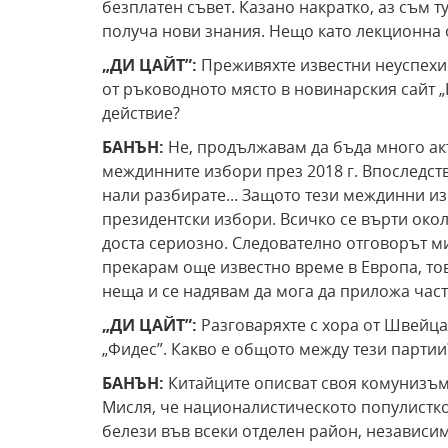
безплатен съвет. Казано накратко, аз съм ту
получа нови знания. Нещо като лекционна 
„ДИ ЦАЙТ”:
Преживяхте известни неуспехи 
от ръководното място в новинарския сайт „
действие?
БАНЪН:
Не, продължавам да бъда много акт
междинните избори през 2018 г. Впоследст
нали разбирате... Защото тези междинни и
президентски избори. Всичко се върти око
доста сериозно. Следователно отговорът ми 
прекарам още известно време в Европа, то
неща и се надявам да мога да приложа част
„ДИ ЦАЙТ”:
Разговаряхте с хора от Швейц
„Фидес”. Какво е общото между тези парти
БАНЪН:
Китайците описват своя комунизъм 
Мисля, че националистическото популистк
белези във всеки отделен район, независи