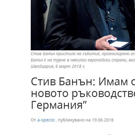
Стив Банън пристига на събитие, организирано о
Банън е на турне в няколко европейски страни, в
Швейцария, 6 март 2018 г.
Стив Банън: Имам 
новото ръководство
Германия”
От
a-specto
,
публикувано на
19.06.2018