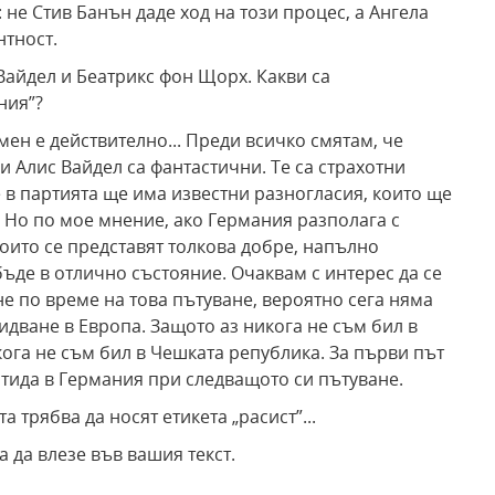
 не Стив Банън даде ход на този процес, а Ангела
нтност.
 Вайдел и Беатрикс фон Щорх. Какви са
ания”?
мен е действително... Преди всичко смятам, че
 Алис Вайдел са фантастични. Те са страхотни
 в партията ще има известни разногласия, които ще
. Но по мое мнение, ако Германия разполага с
които се представят толкова добре, напълно
ъде в отлично състояние. Очаквам с интерес да се
е по време на това пътуване, вероятно сега няма
дване в Европа. Защото аз никога не съм бил в
кога не съм бил в Чешката република. За първи път
отида в Германия при следващото си пътуване.
а трябва да носят етикета „расист”...
 да влезе във вашия текст.