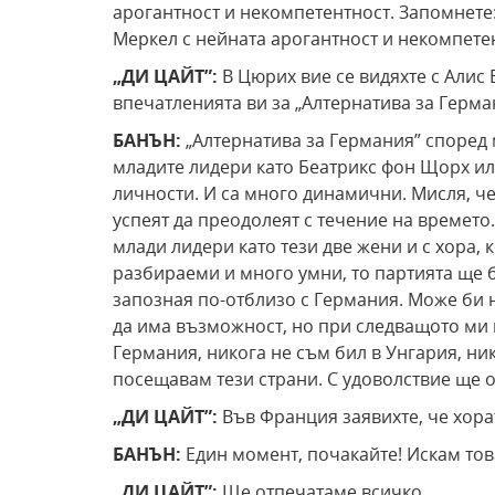
арогантност и некомпетентност. Запомнете:
Меркел с нейната арогантност и некомпете
„ДИ ЦАЙТ”:
В Цюрих вие се видяхте с Алис
впечатленията ви за „Алтернатива за Герм
БАНЪН:
„Алтернатива за Германия” според 
младите лидери като Беатрикс фон Щорх или
личности. И са много динамични. Мисля, че
успеят да преодолеят с течение на времето
млади лидери като тези две жени и с хора, 
разбираеми и много умни, то партията ще б
запозная по-отблизо с Германия. Може би н
да има възможност, но при следващото ми и
Германия, никога не съм бил в Унгария, ни
посещавам тези страни. С удоволствие ще 
„ДИ ЦАЙТ”:
Във Франция заявихте, че хорат
БАНЪН:
Един момент, почакайте! Искам това
„ДИ ЦАЙТ”:
Ще отпечатаме всичко.