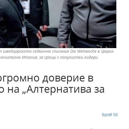
т швейцарското седмично списание Die Weltwoche в Цюрих.
ключително Италия, за срещи с популистки лидери.
огромно доверие в
 на „Алтернатива за
Брой 50