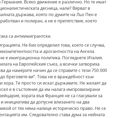
 в Германия. Всяко движение е различно. Но те имат
ационалистическата десница, нали? Вярват в
алната държава, която по думите на Льо Пен е
работван и полиран, а не е препятствие, което
така са антиимигрантски.
грацията. Не бих определил това, което се случва,
некомпетентността и арогантността на Ангела
 не е имиграционна политика. Погледнете Италия.
илата на Европейския съюз, а всички затвориха
бва да намерите начин да се справите с тези 750 000
 до бреговете ви”. Това не е враждебност към
и хора. Те просто си искат държавите. Не желаят да
юксел е в състояние да им налага импровизирани
вейцария, хората във Франция не са гласували за
 и инициатива да допусне влизането на два
икой от тях няма налице историческо право. Не се
ентацията им. Следователно става дума за нейната