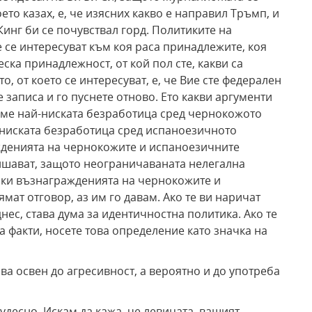
ето казах, е, че изясних какво е направил Тръмп, и
Кинг би се почувствал горд. Политиките на
се интересуват към коя раса принадлежите, коя
ска принадлежност, от кой пол сте, какви са
, от което се интересуват, е, че Вие сте федерален
е записа и го пуснете отново. Ето какви аргументи
аме най-ниската безработица сред чернокожото
-ниската безработица сред испаноезичното
жденията на чернокожите и испаноезичните
ишават, защото неограничаваната нелегална
иски възнагражденията на чернокожите и
мат отговор, аз им го давам. Ако те ви наричат
 днес, става дума за идентичностна политика. Ако те
на факти, носете това определение като значка на
ва освен до агресивност, а вероятно и до употреба
удесно. Искам да кажа, че левицата, вашият