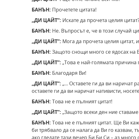
БАНЪН:
Прочетете цитата!
„ДИ ЦАЙТ”:
Искате да прочета целия цитат
БАНЪН:
Не. Въпросът е, че в този случай ц
„ДИ ЦАЙТ”:
Мога да прочета целия цитат, 
БАНЪН:
Защото снощи много се ядосах на 
„ДИ ЦАЙТ”:
„Това е най-голямата причина 
БАНЪН:
Благодаря Ви!
„ДИ ЦАЙТ”:
„... Оставете ги да ви наричат 
оставете ги да ви наричат нативисти, носете
БАНЪН:
Това не е пълният цитат!
„ДИ ЦАЙТ”:
„Защото всеки ден ние ставаме 
БАНЪН:
Това не е пълният цитат. Ще Ви ка
би трябвало да се налага да Ви го казвам, т
ако гледате тази вечер Би Би Си – аз много