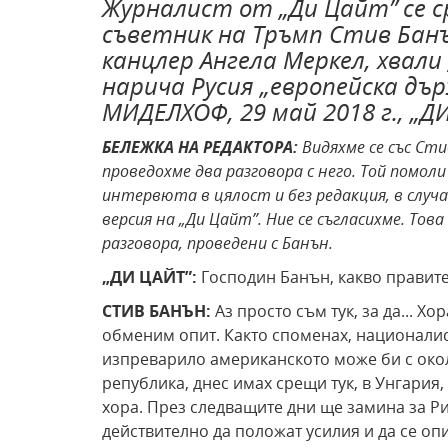
Журналист от „Ди Цайт” се с
съветник на Тръмп Стив Банъ
канцлер Ангела Меркел, хвали
нарича Русия „европейска дъ
МИДЕЛХОФ, 29 май 2018 г., „Д
БЕЛЕЖКА НА РЕДАКТОРА:
Видяхме се със Сти
проведохме два разговора с него. Той помол
интервюта в цялост и без редакция, в слу
версия на „Ди
Цайт”. Ние се съгласихме. То
разговора, проведени с Банън.
„ДИ ЦАЙТ”:
Господин Банън, какво правите 
СТИВ
БАНЪН:
Аз просто съм тук, за да... Х
обменим опит. Както споменах, националис
изпреварило американското може би с окол
република, днес имах срещи тук, в Унгария,
хора. През следващите дни ще замина за Р
действително да положат усилия и да се оп