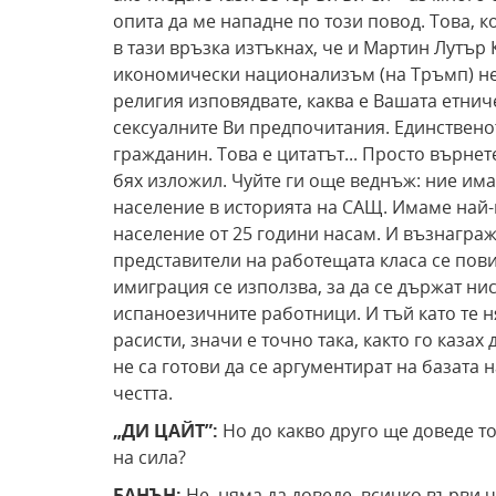
опита да ме нападне по този повод. Това, ко
в тази връзка изтъкнах, че и Мартин Лутър 
икономически национализъм (на Тръмп) не 
религия изповядвате, каква е Вашата етниче
сексуалните Ви предпочитания. Единственото
гражданин. Това е цитатът... Просто върнет
бях изложил. Чуйте ги още веднъж: ние им
население в историята на САЩ. Имаме най
население от 25 години насам. И възнагра
представители на работещата класа се пов
имиграция се използва, за да се държат н
испаноезичните работници. И тъй като те ня
расисти, значи е точно така, както го казах
не са готови да се аргументират на базата 
честта.
„ДИ ЦАЙТ”:
Но до какво друго ще доведе то
на сила?
БАНЪН:
Не, няма да доведе, всичко върви ч