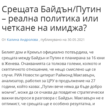
Срещата Байдън/Путин
– реална политика или
четкане на имиджа?
От
Калина Андролова
,
публикувано на
30.05.2021
Белият дом и Кремъл официално потвърдиха, че
срещата между Байдън и Путин е планирана за 16 юни
в Женева. Очакванията са толкова големи, колкото и
скептичното отношение, че нещо смислено ще се
случи. РИА Новости цитират Раймонд Макгавърн,
анализатор, работил за ЦРУ в продължение на 27
години, който казва: „Путин вече няма да бъде добро
момче“, може да се очаква да повдигне стратегически
важни въпроси в разговора с Байдън. Макгавърн не е
оптимист, че срещата ще е особено резултатна, и