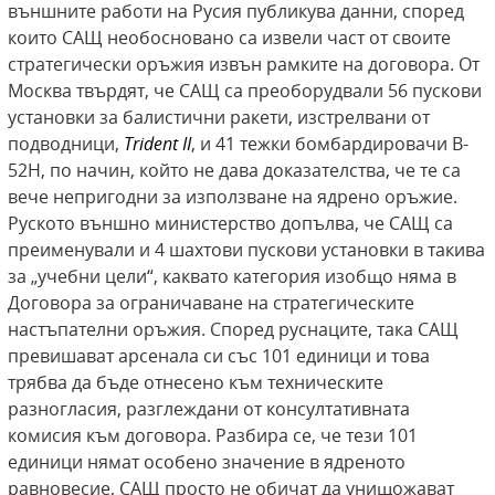
външните работи на Русия публикува данни, според
които САЩ необосновано са извели част от своите
стратегически оръжия извън рамките на договора. От
Москва твърдят, че САЩ са преоборудвали 56 пускови
установки за балистични ракети, изстрелвани от
подводници,
Trident II
, и 41 тежки бомбардировачи B-
52H, по начин, който не дава доказателства, че те са
вече непригодни за използване на ядрено оръжие.
Руското външно министерство допълва, че САЩ са
преименували и 4 шахтови пускови установки в такива
за „учебни цели“, каквато категория изобщо няма в
Договора за ограничаване на стратегическите
настъпателни оръжия. Според руснаците, така САЩ
превишават арсенала си със 101 единици и това
трябва да бъде отнесено към техническите
разногласия, разглеждани от консултативната
комисия към договора. Разбира се, че тези 101
единици нямат особено значение в ядреното
равновесие, САЩ просто не обичат да унищожават