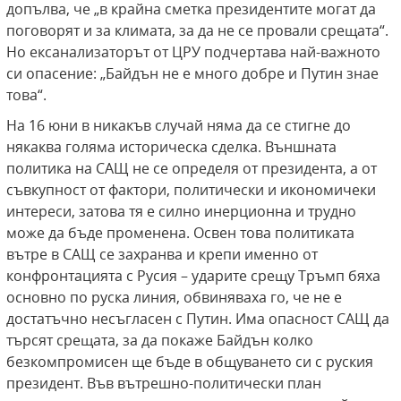
допълва, че „в крайна сметка президентите могат да
поговорят и за климата, за да не се провали срещата“.
Но ексанализаторът от ЦРУ подчертава най-важното
си опасение: „Байдън не е много добре и Путин знае
това“.
На 16 юни в никакъв случай няма да се стигне до
някаква голяма историческа сделка. Външната
политика на САЩ не се определя от президента, а от
съвкупност от фактори, политически и икономичеки
интереси, затова тя е силно инерционна и трудно
може да бъде променена. Освен това политиката
вътре в САЩ се захранва и крепи именно от
конфронтацията с Русия – ударите срещу Тръмп бяха
основно по руска линия, обвиняваха го, че не е
достатъчно несъгласен с Путин. Има опасност САЩ да
търсят срещата, за да покаже Байдън колко
безкомпромисен ще бъде в общуването си с руския
президент. Във вътрешно-политически план