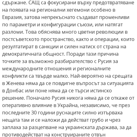
сдържане. САЩ са фокусирани върху предотвратяване
на появата на регионални хегемони особено в
Евразия, затова непрекъснато създават променливи
по параметри и конфигурации съюзи, или натягат
разломи. Това обяснява много цветни революции в
постсъветското пространство, както и операции, които
резултатират в санкции и силен натиск от страна на
демократичната общност. Поради тази причина
точките за възможно разбирателство с Русия за
международните отношения и регионалните
конфликти са твърде малко. Най-вероятно на срещата
в Женева няма да се повдигне въпросът за ситуацията
в Донбас или поне няма да се търси истинско
решение. Поначало Русия никога няма да се откаже от
оперативно влияние в Украйна, независимо, че през
последните 30 години руснаците силно изтърваха
нещата там и се наложи да действат грубо и чрез
заплаха за разцепване на украинската държава, за да
противодействат на конструираните отвън