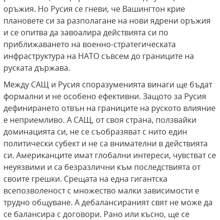
оръжия. Но Русия се гневи, че Вашингтон крие
плановете си за разполагане на нови ядрени оръжия
и се опитва да завоалира действията си по
приближаването на военно-стратегическата
инфраструктура на НАТО съвсем до границите на
руската държава.
Между САЩ и Русия споразуменията винаги ще бъдат
формални и не особено ефективни. Защото за Русия
дефинирането отвън на границите на руското влияние
е неприемливо. А САЩ, от своя страна, ползвайки
доминацията си, не се съобразяват с нито един
политически субект и не са внимателни в действията
си. Американците имат глобални интереси, чувстват се
неуязвими и са безразлични към последствията от
своите грешки. Срещата на една гигантска
всепозволеност с множество малки зависимости е
трудно общуване. А дебалансираният свят не може да
се балансира с договори. Рано или късно, ще се