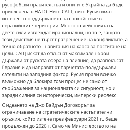
русофобски правителства и опитите Украйна да бъде
привлечена в НАТО. Нито САЩ, нито Русия имат
интерес от поддържането на спокойствие в
евразийските територии. Много от действията на
двете сили изглеждат ирационални, но то е, защото
тези действия не търсят разрешение на конфликтите, а
точно обратното - навигация на хаоса за постигане на
цели. САЩ искат да откъснат максимален брой
държави от руската сфера на влияние, да разпокъсат
Евразия и да направят от парчетата-полудържави
сателити на западния фактор. Русия прави всичко
възможно да блокира този процес не само от
съображения за националната си сигурност, но и
заради силния си исторически, имперски рефлекс.
С идването на Джо Байдън Договорът за
ограничаване на стратегическите настъпателни
оръжия, който изтече през февруари 2021 г., беше
продължен до 2026 г. Само че Министерството на