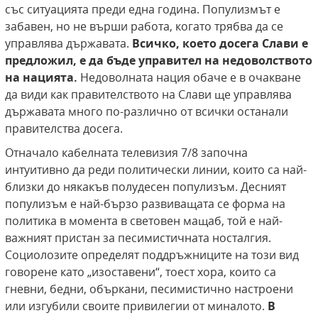
със ситуацията преди една година. Популизмът е
забавен, но не върши работа, когато трябва да се
управлява държавата.
Всичко, което досега Слави е
предложил, е да бъде управител на недоволството
на нацията.
Недоволната нация обаче е в очакване
да види как правителството на Слави ще управлява
държавата много по-различно от всички останали
правителства досега.
Отначало кабелната телевизия 7/8 започна
интуитивно да реди политически линии, които са най-
близки до някакъв полудесен популизъм. Десният
популизъм е най-бързо развиващата се форма на
политика в момента в световен мащаб, той е най-
важният пристан за песимистичната носталгия.
Социолозите определят поддръжниците на този вид
говорене като „изоставени“, тоест хора, които са
гневни, бедни, объркани, песимистично настроени
или изгубили своите привилегии от миналото.
В