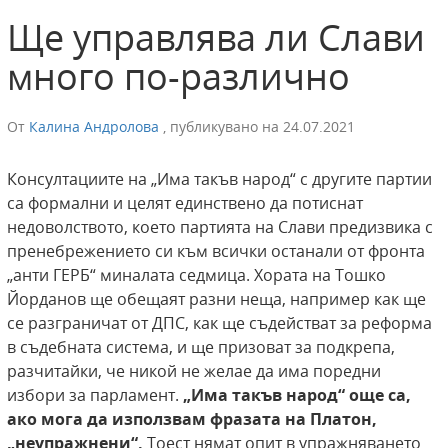
Ще управлява ли Слави
много по-различно
От
Калина Андролова
,
публикувано на
24.07.2021
Консултациите на „Има такъв народ“ с другите партии
са формални и целят единствено да потиснат
недоволството, което партията на Слави предизвика с
пренебрежението си към всички останали от фронта
„анти ГЕРБ“ миналата седмица. Хората на Тошко
Йорданов ще обещаят разни неща, например как ще
се разграничат от ДПС, как ще съдействат за реформа
в съдебната система, и ще призоват за подкрепа,
разчитайки, че никой не желае да има поредни
избори за парламент.
„Има такъв народ“ още са,
ако мога да използвам фразата на Платон,
„неупражнени“.
Тоест нямат опит в упражняването