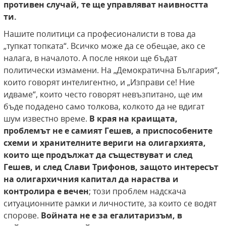
противен случай, те ще управляват наивността
ти.
Нашите политици са професионалисти в това да
„тупкат топката“. Всичко може да се обещае, ако се
налага, в началото. А после някои ще бъдат
политически измамени. На „Демократична България“,
които говорят интелигентно, и „Изправи се! Ние
идваме“, които често говорят невъзпитано, ще им
бъде подадено само толкова, колкото да не вдигат
шум известно време.
В края на краищата,
проблемът не е самият Гешев, а приспособените
схеми и хранителните вериги на олигархията,
които ще продължат да съществуват и след
Гешев, и след Слави Трифонов, защото интересът
на олигархичния капитал да нараства и
контролира е вечен
; този проблем надскача
ситуационните рамки и личностите, за които се водят
спорове.
Войната не е за егалитаризъм, в