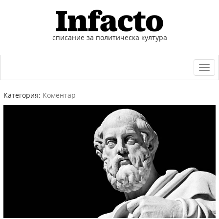
списание за политическа култура
Togg
navi
Категория:
Коментар