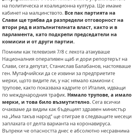
на политическа и коалиционна култура. Ще имаме
кабинет на малцинството.
Все пак партията на
Слави ще трябва да разпредели отговорност на
втори ред в изпълнителната власт, както и в
парламента, като подкрепи председатели на
комисии и от други партии.
Помним как телевизия 7/8 с лекота атакуваше
Националния оперативен щаб и дори репортерът на
Слави, сега депутат, Станислав Балабанов, настояваше
ген. Мутафчийски да се извини за предприетите
мерки, щото видите ли, у нас нямало камиони с
трупове, както показваха кадрите от Италия, идващи
по международния трафик.
Нямало трупове, а имало
мерки, и това било възмутително.
Сега всички
очакваме да видим как бъдещият здравен министър
на „Има такъв народ“ ще отиграе в следващите месеци
заплахата от делта варианта на коронавируса.
Въпреки че опасността днес е абсолютно несравнима