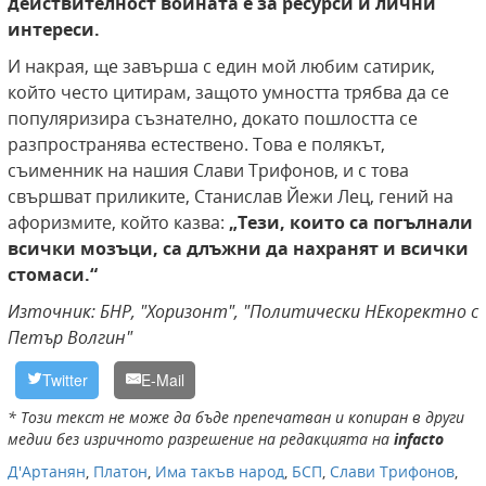
действителност войната е за ресурси и лични
интереси.
И накрая, ще завърша с един мой любим сатирик,
който често цитирам, защото умността трябва да се
популяризира съзнателно, докато пошлостта се
разпространява естествено. Това е полякът,
съименник на нашия Слави Трифонов, и с това
свършват приликите, Станислав Йежи Лец, гений на
афоризмите, който казва:
„Тези, които са погълнали
всички мозъци, са длъжни да нахранят и всички
стомаси.“
Източник: БНР, "Хоризонт", "Политически НЕкоректно с
Петър Волгин"
Twitter
E-Mail
* Този текст не може да бъде препечатван и копиран в други
медии без изричното разрешение на редакцията на
infacto
Д'Артанян
,
Платон
,
Има такъв народ
,
БСП
,
Слави Трифонов
,