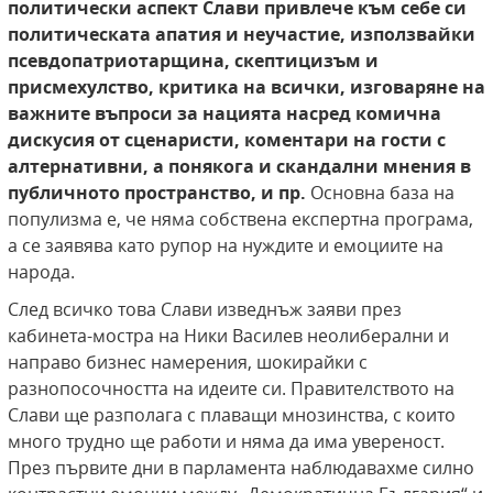
политически аспект Слави привлече към себе си
политическата апатия и неучастие, използвайки
псевдопатриотарщина, скептицизъм и
присмехулство, критика на всички, изговаряне на
важните въпроси за нацията насред комична
дискусия от сценаристи, коментари на гости с
алтернативни, а понякога и скандални мнения в
публичното пространство, и пр.
Основна база на
популизма е, че няма собствена експертна програма,
а се заявява като рупор на нуждите и емоциите на
народа.
След всичко това Слави изведнъж заяви през
кабинета-мостра на Ники Василев неолиберални и
направо бизнес намерения, шокирайки с
разнопосочността на идеите си. Правителството на
Слави ще разполага с плаващи мнозинства, с които
много трудно ще работи и няма да има увереност.
През първите дни в парламента наблюдавахме силно