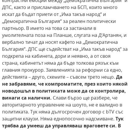
контрастни емоции между „Демократична България“ и
ДПС, както и присламчването на БСП, които много
искат да бъдат приети от „Има такъв народ“ и
„Демократична България“ за реален политически
партньор. В името на това са застанали в
умолителната поза на Планше, слугата на Д‘Артанян, и
вербално тичат да носят кафето на „Демократична
България“. ДПС ще съдействат на „Има такъв народ“ за
подкрепа на кабинета, дори и неявно, а от своя
страна, кабинетът няма да бъде толкова рязък към
главния прокурор. Заявленията за реформи са едно,
действията – друго, схемите – съвсем трето нещо.
Да
не забравяме, че компроматите, през които някой
новодошъл в политиката може да се контролира,
винаги са налични.
Слави бързо ще разбере, че
авторитарното управление на шоуто, не е валидно в
политиката. Тук няма дългосрочен договор с bTV със
защитни клаузи. Няма еднопосочно надсмиване.
Тук
трябва да умееш да управляваш враговете си. В