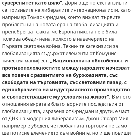
суверенитет като цяло”.
Дори още по-експанзивни
са призивите на либералите интернационалисти, като
например Томас Фридман, които виждат първите
проблясъци на новата ера на глоба- лизацията и
пренебрегват факта, че Европа никога не е била
толкова обеди- нена, колкото в навечерието на
Първата световна война. Техни- те катехизиси за
глобализацията съдържат елементи от Комунис-
тическия манифест:
„Националната обособеност и
противоположностите между народите изчезват
все повече с
развитието
на буржоазията, със
свободата на търговията, със световния пазар, с
еднообразието на индустриалното производство
и съответстващите му
условия на живот”.
В много
отношения вярата в благотворните последствия от
глобализацията, изразена от Фридман и други, е част
от ДНК на модерния либерализъм. Джон Стюарт Мил
например е убеден, че глобалната търговия не само
ще потисне влечението към войните, но и ще повиши