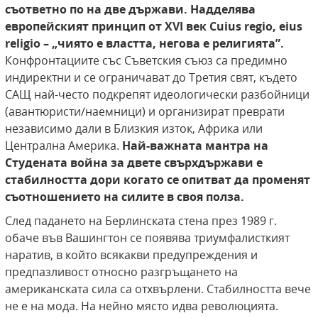
съответно по на две държави. Надделява
европейският принцип от ХVІ век Cuius regio, eius
religio – „чиято е властта, негова е религията”.
Конфронтациите със Съветския съюз са предимно
индиректни и се ограничават до Третия свят, където
САЩ най-често подкрепят идеологически разбойници
(авантюристи/наемници) и организират преврати
независимо дали в Близкия изток, Африка или
Централна Америка.
Най-важната мантра на
Студената
война за двете свърхдържави е
стабилността
дори когато се опитват да променят
съотношението на силите в своя полза.
След падането на Берлинската стена през 1989 г.
обаче във Вашингтон се появява триумфалисткият
наратив, в който всякакви предупреждения и
предпазливост относно разгръщането на
американската сила са отхвърлени. Стабилността вече
не е на мода. На нейно място идва революцията.