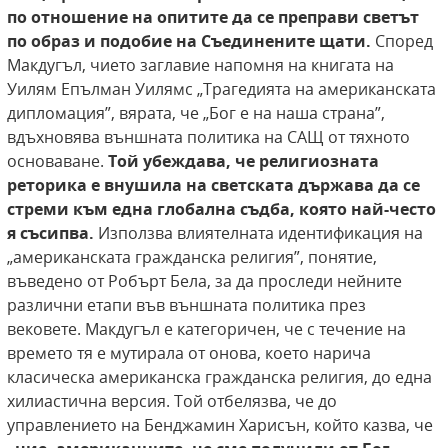
по отношение на опитите
да се преправи светът
по образ и подобие на
Съединените щати.
Според
Макдугъл, чието заглавие напомня на книгата на
Уилям Епълман Уилямс „Трагедията на американската
дипломация”, вярата, че „Бог е на наша страна”,
вдъхновява външната политика на САЩ от тяхното
основаване.
Той убеждава,
че религиозната
реторика е внушила на светската държава да се
стреми към една глобална
съдба, която най-често
я съсипва.
Използва влиятелната идентификация на
„американската гражданска религия”, понятие,
въведено от Робърт Бела, за да проследи нейните
различни етапи във външната политика през
вековете. Макдугъл е категоричен, че с течение на
времето тя е мутирала от онова, което нарича
класическа американска гражданска религия, до една
хилиастична версия. Той отбелязва, че до
управлението на Бенджамин Харисън, който казва, че