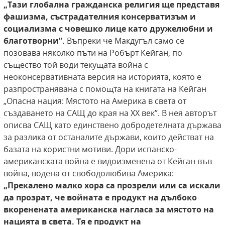
„Тази глобална гражданска религия
ще представя
фашизма, състрадателния консерватизъм и
социализма с човешко лице като
дружелюбни и
благотворни”.
Въпреки че Макдугъл само се
позовава няколко пъти на Робърт Кейган, по
същество той води текущата война с
неоконсервативната версия на историята, която е
разпространявана с помощта на книгата на Кейган
„Опасна нация: Мястото на Америка в света от
създаването на САЩ до края на ХХ век”. В нея авторът
описва САЩ като единствено добродетелната държава
за разлика от останалите държави, които действат на
базата на користни мотиви. Дори испанско-
американската война е видоизменена от Кейган във
война, водена от свободолюбива Америка:
„Прекалено малко хора са
прозрели или са искали
да прозрат, че войната
е продукт на дълбоко
вкоренената американска нагласа за мястото на
нацията в света. Тя
е продукт на