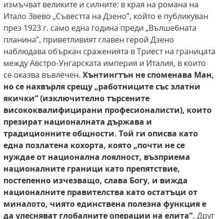
измъчват великите и силните: в края на романа на
Итало Звево „Съвестта на Дзено”, който е публикуван
през 1923 г. само една година преди „Вълшебната
планина”, приветливият главен герой Дзено
наблюдава объркан сраженията в Триест на границата
между Австро-Унгарската империя и Италия, в които
се оказва въвлечен.
Хънтингтън не споменава Ман,
но се
нахвърля срещу „работниците със златни
якички” (изключително търсените
висококвалифицирани професионалисти), които
презират националната държава и
традиционните
общности. Той ги описва като
една позлатена
кохорта, която „почти не се
нуждае от национална лоялност, възприема
националните граници като препятствие,
постепенно изчезващо, слава Богу, и вижда
националните
правителства като остатъци от
миналото,
чиято единствена полезна функция е
да улесняват глобалните операции на елита”.
Друг