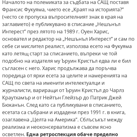
Началото на полемиката за съдбата на САЩ поставя
Франсис Фукуяма, чието есе „Краят на историята?”
(често се пропуска въпросителният знак в края на
заглавието) е публикувано в списание „Нешънъл
Интерест” през лятото на 1989 г. Оуен Харис,
основател и редактор на „Нешънъл Интерест” и сам по
себе си мислител реалист, използва есето на Фукуяма
като летящ старт за списанието, въпреки че той
подобно на издателя му Ъруин Кристъл едва ли е бил
съгласен с него. Харис продължава да поръчва
поредица от ярки есета за целите и намеренията на
САЩ по света на именити интелектуалци и
журналисти, вариращи от Ъруин Кристъл до Чарлз
Краутхамър и от Нейтън Глейзър до Патрик Джей
Бюканън. След като са публикувани в списанието,
есетата са събрани и издадени през 1991 г. в книга,
озаглавена „Целта на Америка”. Сблъсъкът между
реализма и неоконсерватизма е съвсем ясно
осветлен.
Една ретроспекция
обаче пределно