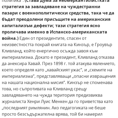
политика”.
(Става дума за
неомеркантилистката
стратегия за завладяване на чуждестранни
пазари с военнополитически средства, така че да
бъдат преодолени
присъщите на американския
капитализъм дефекти; тази стратегия ясно
проличава именно в Испанско-американската
война.)
Един от президентите, спасен от
неизвестността покрай книгата на Кинзър, е Гроувър
Кливланд, който енергично осъжда завоя към
империализма. Докато е президент, Кливланд отказва
да анексира Хавай. През 1898 г. той атакува явлението,
което определя като „хавайският ужас”, и „схемите на
империализма”, представляващи „опасни извращения
на нашата национална мисия”. Кинзър не споменава
това, но съпротивата на Кливланд срещу
завладяването на чужда територия предизвиква
журналиста Хенри Луис Менкен да го приветства като
„последният римлянин. Ако педагогиката не беше
просто безсъдържателна врява, той би намерил