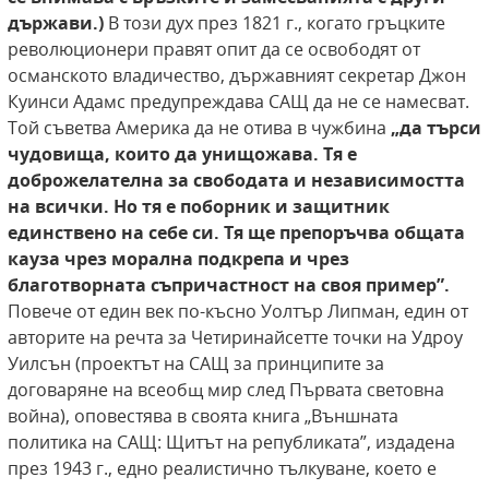
държави.)
В този дух през 1821 г., когато гръцките
революционери правят опит да се освободят от
османското владичество, държавният секретар Джон
Куинси Адамс предупреждава САЩ да не се намесват.
Той съветва Америка да не отива в чужбина
„да търси
чудовища, които да
унищожава. Тя е
доброжелателна за свободата
и независимостта
на всички. Но тя е поборник
и защитник
единствено на себе си. Тя ще препоръчва общата
кауза чрез морална подкрепа
и чрез
благотворната съпричастност на своя
пример”.
Повече от един век по-късно Уолтър Липман, един от
авторите на речта за Четиринайсетте точки на Удроу
Уилсън (проектът на САЩ за принципите за
договаряне на всеобщ мир след Първата световна
война), оповестява в своята книга „Външната
политика на САЩ: Щитът на републиката”, издадена
през 1943 г., едно реалистично тълкуване, което е