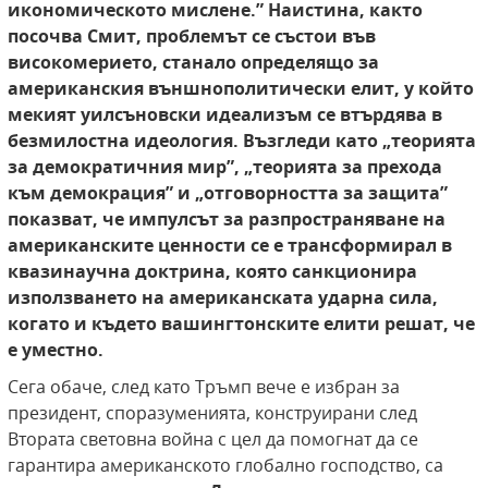
икономическото мислене.” Наистина,
както
посочва Смит, проблемът се състои във
високомерието, станало определящо за
американския външнополитически елит, у който
мекият уилсъновски
идеализъм се втърдява в
безмилостна
идеология. Възгледи като „теорията
за демократичния мир”, „теорията за
прехода
към демокрация” и „отговорността за защита”
показват, че импулсът за разпространяване на
американските ценности
се е трансформирал в
квазинаучна доктрина, която санкционира
използването на
американската ударна сила,
когато
и където вашингтонските елити решат, че
е
уместно.
Сега обаче, след като Тръмп вече е избран за
президент, споразуменията, конструирани след
Втората световна война с цел да помогнат да се
гарантира американското глобално господство, са