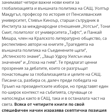
занимават четири важни нови книги за
глобализацията и външната политика на САЩ. Уолтър
Макдугъл, професор по история от Пенсилванския
университет, Стивън Кинзър, старши сътрудник в
Института за международни отношения „Уотсън”, Тони
Смит, политолог от университета „Тафтс”, и Панкай
Мишра, член на Кралското литературно общество, са
респективно автори на книгите „Трагедията на
външната политика на Съединените щати”,
„Истинското знаме”, „Защо Удроу Уилсън има
значение” и „Епоха на гняв”. Те предлагат ценни
прозрения за дебатите, които се разгръщат
понастоящем за глобализацията и целите на САЩ.
Писани са, разбира се, далеч преди победата на
Тръмп на президентските избори, но представят един
по-широк контекст на събитията, случващи се
напоследък както в САЩ, така и в останалата част на
света.
Всяка от четирите книги по свой
специфичен начин изразява
скептична позиция