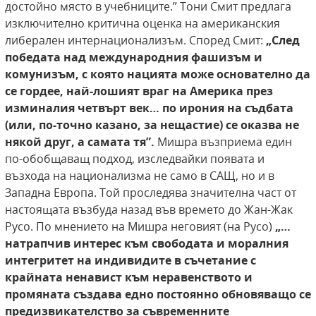
достойно място в учебниците.” Тони Смит предлага
изключително критична оценка на американския
либерален интернационализъм. Според Смит:
„След
победата над международния фашизъм и
комунизъм, с която нацията може основателно да
се гордее, най-лошият враг на Америка
през
изминалия четвърт век… по ирония на
съдбата
(или, по-точно казано, за нещастие) се
оказва не
някой друг, а самата тя”.
Мишра възприема един
по-обобщаващ подход, изследвайки появата и
възхода на национализма не само в САЩ, но и в
Западна Европа. Той проследява значителна част от
настоящата възбуда назад във времето до Жан-Жак
Русо. По мнението на Мишра неговият (на Русо)
„…
натрапчив интерес към свободата и моралния
интегритет на индивидите в съчетание с
крайната ненавист към неравенството и
промяната създава едно постоянно обновяващо се
предизвикателство за съвременните