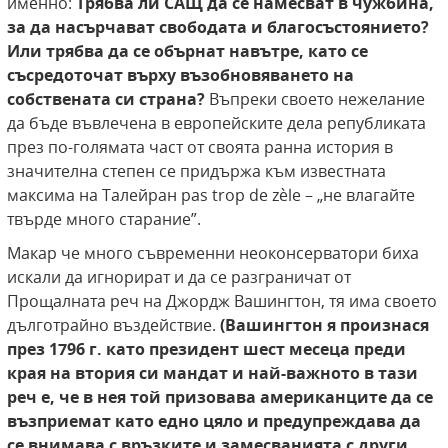
именно:
Трябва ли САЩ да се намесват
в чужбина,
за да насърчават свободата и благосъстоянието?
Или трябва да се обърнат навътре, като се
съсредоточат върху възобновяването на
собствената си страна?
Въпреки своето нежелание
да бъде въвлечена в европейските дела републиката
през по-голямата част от своята ранна история в
значителна степен се придържа към известната
максима на Талейран pas trop de zèle – „не влагайте
твърде много старание”.
Макар че много съвременни неоконсерватори биха
искали да игнорират и да се разграничат от
Прощалната реч на Джордж Вашингтон, тя има своето
дълготрайно въздействие.
(Вашингтон я произнася
през 1796 г. като президент
шест месеца преди
края на втория си мандат и
най-важното в тази
реч е, че в нея той призовава американците да се
възприемат като едно
цяло и предупреждава да
се внимава с връзките
и замесванията с други