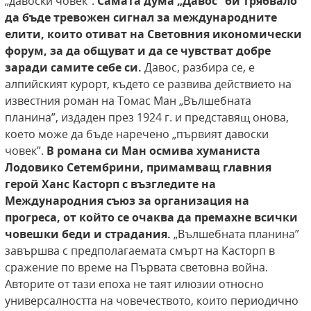
„давоски човек”.
Самата дума „Давос” би трябвало
да бъде
тревожен сигнал за международните
елити,
които отиват на Световния икономически
форум, за да общуват и да се чувстват добре
заради самите себе си.
Давос, разбира се, е
алпийският курорт, където се развива действието на
известния роман на Томас Ман „Вълшебната
планина”, издаден през 1924 г. и представящ онова,
което може да бъде наречено „първият давоски
човек”.
В романа си
Ман осмива хуманиста
Лодовико Сетембрини,
примамващ главния
герой Ханс Касторп с възгледите на
Международния съюз за организация на
прогреса, от който се очаква да премахне всички
човешки беди и страдания.
„Вълшебната планина”
завършва с предполагаемата смърт на Касторп в
сражение по време на Първата световна война.
Авторите от тази епоха не таят илюзии относно
универсалността на човечеството, които периодично