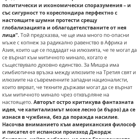
политически и икономически споразумения – и
със сигурност то кореспондира перфектно с
настоящите шумни протести срещу
глобализацията
и облагодетелстваните от нея
лица”.
Той предсказва, че ще има много по-опасни
мъже с копнеж за радикално равенство в Африка и
Азия, които ще се поддадат на илюзията, че те могат да
се върнат към митичното минало, когато е
съществувало духовно единство. За Мишра има
симбиотична връзка между илюзиите на Третия свят и
илюзиите на съвременните западни националисти,
които вярват, че техните държави могат да се върнат
към митичното минало чрез отхвърляне на
настоящето.
Авторът остро
критикува фантазната
идея, че капитализмът
може лесно (и бързо) да се
изнася в чужбина, без
да поражда насилие.
Насочва вниманието към
американския философ
и писател от испански
произход Джордж