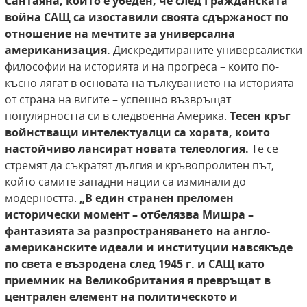
Сантаяна, който е убеден, че
след Гражданската
война САЩ са изоставили
своята сдържаност по
отношение на мечтите за универсална
американизация.
Дискредитираните универсалистки
философии на историята и на прогреса – които по-
късно лягат в основата на тълкуванието на историята
от страна на вигите – успешно възвръщат
популярността си в следвоенна Америка.
Тесен кръг
войнстващи интелектуалци са хората, които
настойчиво лансират
новата телеология.
Те се
стремят да съкратят дългия и кръвопролитен път,
който самите западни нации са изминали до
модерността.
„В един странен преломен
исторически момент – отбелязва
Мишра –
фантазията за разпространяването
на англо-
американските идеали и институции
навсякъде
по света е възродена след 1945 г. и
САЩ като
приемник на Великобритания я превръщат в
централен елемент на политическото и