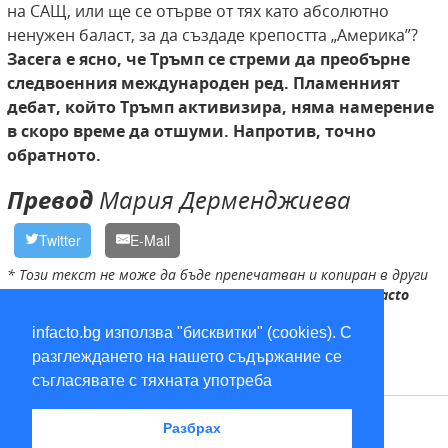
на САЩ, или ще се отърве от тях като абсолютно
ненужен баласт, за да създаде крепостта „Америка”?
Засега е ясно, че Тръмп се
стреми да преобърне
следвоенния международен ред. Пламенният
дебат, който Тръмп активизира, няма намерение
в скоро време да отшуми. Напротив, точно
обратното.
Превод
Мария Дерменджиева
Twitter
E-Mail
* Този текст не може да бъде препечатван и копиран в други
медии без изричното разрешение на редакцията на
infacto
infacto.bg използва "бисквитки" (cookies). С
разглеждането на нашето съдържание се
съгласявате с тяхната употреба
RSS
Разбрах