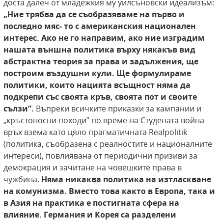
доста далеч от младежкия му уилсъновски идеализъм:
„Ние трябва да се съобразяваме на първо и
последно мяс- то с американския национален
интерес. Ако не го направим, ако ние изградим
нашата външна
политика
върху някакъв
вид
абстрактна теория за
права и задължения, ще
построим въздушни кули. Ще
формулираме
политики,
които нацията всъщност
няма да
подкрепи със
своята кръв, своята
пот и своите
сълзи”.
Въпреки всичките приказки за кампании и
„кръстоносни походи” по време на Студената война
връх взема като цяло прагматичната Realpolitik
(политика, съобразена с реалностите и националните
интереси), повлиявана от периодични призиви за
демокрация и зачитане на човешките права в
чужбина.
Няма никаква политика на изтласкване
на комунизма. Вместо това както в Европа, така и
в Азия на практика е постигната
сфера на
влияние. Германия и Корея са разделени