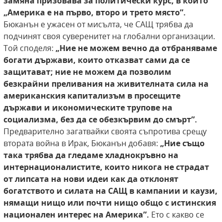
замяна призовава за политически
курс, в който
„Америка е на първо, второ и
трето място”.
Бюканън е ужасен от мисълта, че САЩ трябва да
подчинят своя суверенитет на глобални организации.
Той споделя:
„Ние не можем вечно да отбраняваме
богати държави, които отказват сами да се
защитават; ние не можем да
позволим
безкрайни преливания на живителната сила на
американския капитализъм в просещите
държави и икономическите трупове на
социализма, без да се обезкървим до смърт”.
Предварително загатвайки своята съпротива срещу
втората война в Ирак, Бюканън добавя:
„Ние също
така трябва да гледаме хладнокръвно на
интернационалистите, които никога не страдат
от липсата на нови идеи как да отклонят
богатството и силата на САЩ в кампании и
каузи,
нямащи нищо или почти нищо общо с истинския
национален интерес на Америка”.
Ето с какво се