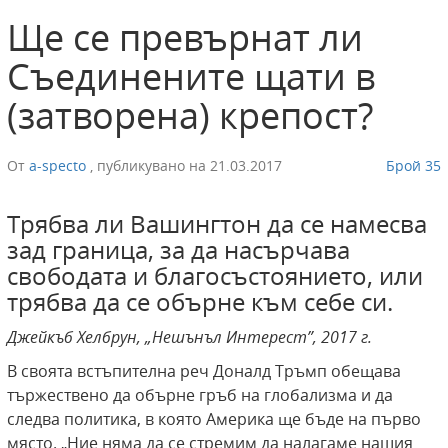
Ще се превърнат ли
Съединените щати в
(затворена) крепост?
От
a-specto
,
публикувано на
21.03.2017
Брой 35
Трябва ли Вашингтон да се намесва
зад граница, за да насърчава
свободата и благосъстоянието, или
трябва да се обърне към себе си.
Джейкъб Хелбрун, „Нешънъл Интерест”, 2017 г.
В своята встъпителна реч Доналд Тръмп обещава
тържествено да обърне гръб на глобализма и да
следва политика, в която Америка ще бъде на първо
място. „Ние няма да се стремим да налагаме нашия