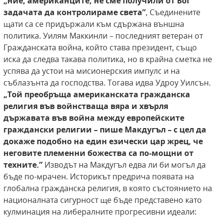
„ние, американците, не сме получили от Бог
задачата да
контролираме света”
, Съединените
щати са се придържали към сдържана външна
политика. Уилям Маккинли – последният ветеран от
Гражданската война, който става президент, също
иска да следва такава политика, но в крайна сметка не
успява да устои на мисионерския импулс и на
съблазънта да господства. Тогава идва Удроу Уилсън.
„Той преобръща американската гражданска
религия във войнстваща
вяра и хвърля
държавата във война между европейските
граждански религии – пише Макдугъл – с цел да
докаже подобно на един езически
цар жрец, че
неговите племенни божества са
по-мощни от
техните.”
Изводът на Макдугъл едва ли би могъл да
бъде по-мрачен. Историкът предрича появата на
глобална гражданска религия, в която състоянието на
националната сигурност ще бъде представено като
кулминация на либералните прогресивни идеали: