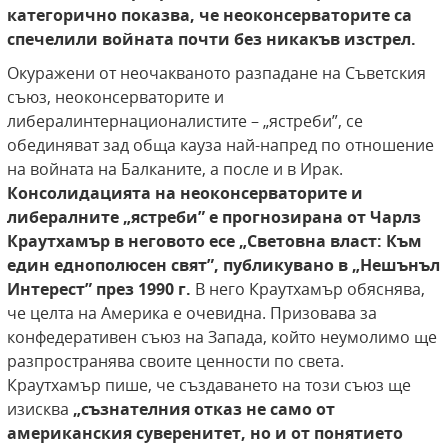
категорично показва, че неоконсерваторите са
спечелили войната почти
без никакъв изстрел.
Окуражени от неочакваното разпадане на Съветския
съюз, неоконсерваторите и
либералинтернационалистите – „ястреби”, се
обединяват зад обща кауза най-напред по отношение
на войната на Балканите, а после и в Ирак.
Консолидацията на неоконсерваторите и
либералните „ястреби” е прогнозирана от Чарлз
Краутхамър в неговото есе „Световна власт: Към
един еднополюсен свят”,
публикувано в „Нешънъл
Интерест” през 1990
г.
В него Краутхамър обяснява,
че целта на Америка е очевидна. Призовава за
конфедеративен съюз на Запада, който неумолимо ще
разпространява своите ценности по света.
Краутхамър пише, че създаването на този съюз ще
изисква
„съзнателния отказ не само
от
американския суверенитет, но и от понятието