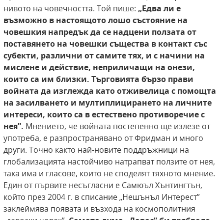
нивото на човечността. Той пише:
„Едва ли е
възможно в настоящото
лошо състояние на
човешкия напредък да се
надцени ползата от
поставянето на човешки
същества в контакт със
субекти, различни от
самите тях, и с начини на
мислене и действие,
неприличащи на онези,
които са им близки. Търговията бързо прави
войната да изглежда като
отживелица с помощта
на засилването и мултиплицирането на личните
интереси, които
са в естествено противоречие с
нея”.
Мнението, че войната постепенно ще излезе от
употреба, е разпространявано от Фридман и много
други. Точно както най-новите поддръжници на
глобализацията настойчиво натрапват ползите от нея,
така има и гласове, които не споделят тяхното мнение.
Един от първите несъгласни е Самюъл Хънтингтън,
който през 2004 г. в списание „Нешънъл Интерест”
заклеймява появата и възхода на космополитния