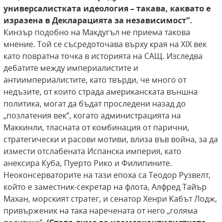
универсалистката идеология –
такава, каквато е
изразена в Декларацията за
независимост”.
Кинзър подобно на Макдугъл не приема такова
мнение. Той се съсредоточава върху края на ХІХ век
като повратна точка в историята на САЩ. Изследва
дебатите между империалистите и
антиимпериалистите, като твърди, че много от
недъзите, от които страда американската външна
политика, могат да бъдат проследени назад до
„позлатения век”, когато администрацията на
Маккинли, тласната от комбинация от парични,
стратегически и расови мотиви, влиза във война, за да
измести отслабената Испанска империя, като
анексира Куба, Пуерто Рико и Филипините.
Неоконсерваторите на тази епоха са Теодор Рузвелт,
който е заместник-секретар на флота, Алфред Тайър
Махан, морският стратег, и сенатор Хенри Кабът Лодж,
привърженик на така наречената от него „голяма