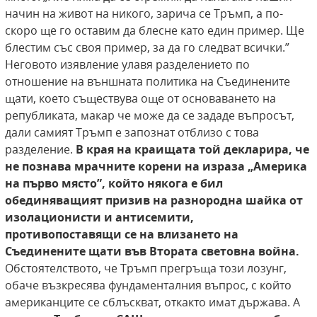
начин на живот на никого, зарича се Тръмп, а по-
скоро ще го оставим да блесне като един пример. Ще
блестим със своя пример, за да го следват всички.”
Неговото изявление улавя разделението по
отношение на външната политика на Съединените
щати, което съществува още от основаването на
републиката, макар че може да се зададе въпросът,
дали самият Тръмп е запознат отблизо с това
разделение.
В края на краищата той декларира, че
не познава мрачните
корени на израза „Америка
на първо място”,
който някога е бил
обединяващият призив на
разнородна шайка от
изолационисти и антисемити,
противопоставящи се на влизането
на
Съединените щати във Втората световна война.
Обстоятелството, че Тръмп прегръща този лозунг,
обаче възкресява фундаменталния въпрос, с който
американците се сблъскват, откакто имат държава. А