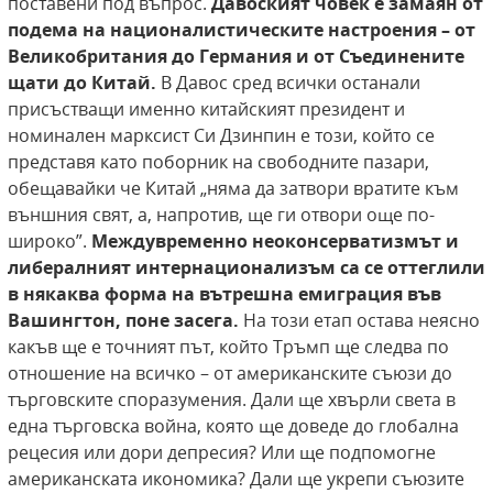
поставени под въпрос.
Давоският човек е замаян от
подема на националистическите настроения – от
Великобритания до Германия и от Съединените
щати до
Китай.
В Давос сред всички останали
присъстващи именно китайският президент и
номинален марксист Си Дзинпин е този, който се
представя като поборник на свободните пазари,
обещавайки че Китай „няма да затвори вратите към
външния свят, а, напротив, ще ги отвори още по-
широко”.
Междувременно
неоконсерватизмът и
либералният интернационализъм са се оттеглили
в някаква форма
на вътрешна емиграция във
Вашингтон, поне
засега.
На този етап остава неясно
какъв ще е точният път, който Тръмп ще следва по
отношение на всичко – от американските съюзи до
търговските споразумения. Дали ще хвърли света в
една търговска война, която ще доведе до глобална
рецесия или дори депресия? Или ще подпомогне
американската икономика? Дали ще укрепи съюзите