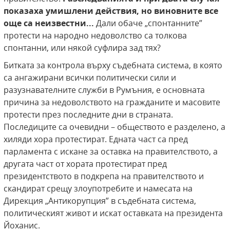
показаха умишлени действия, но виновните все
още са неизвестни...
Дали обаче „спонтанните”
протести на народно недоволство са толкова
спонтанни, или някой суфлира зад тях?
Битката за контрола върху съдебната система, в която
са ангажирани всички политически сили и
разузнавателните служби в Румъния, е основната
причина за недоволството на гражданите и масовите
протести през последните дни в страната.
Последиците са очевидни – обществото е разделено, а
хиляди хора протестират. Едната част са пред
парламента с искане за оставка на правителството, а
другата част от хората протестират пред
президентството в подкрепа на правителството и
скандират срещу злоупотребите и намесата на
Дирекция „Антикорупция” в съдебната система,
политическият живот и искат оставката на президента
Йоханис.