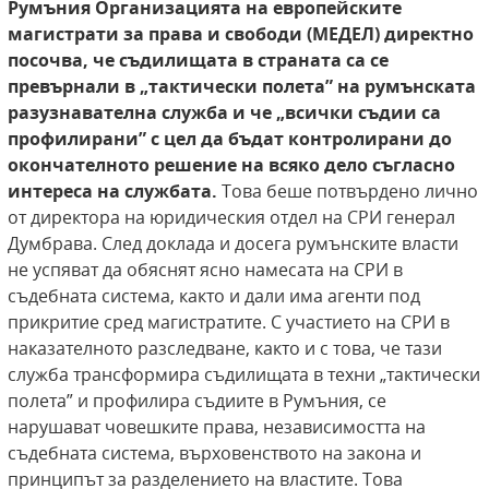
Румъния
Организацията на европейските
магистрати за права и свободи (МЕДЕЛ) директно
посочва, че съдилищата в страната са се
превърнали в „тактически
полета” на румънската
разузнавателна служба и че „всички съдии са
профилирани” с цел да бъдат контролирани до
окончателното решение на всяко дело
съгласно
интереса на службата.
Това беше потвърдено лично
от директора на юридическия отдел на СРИ генерал
Думбрава. След доклада и досега румънските власти
не успяват да обяснят ясно намесата на СРИ в
съдебната система, както и дали има агенти под
прикритие сред магистратите. С участието на СРИ в
наказателното разследване, както и с това, че тази
служба трансформира съдилищата в техни „тактически
полета” и профилира съдиите в Румъния, се
нарушават човешките права, независимостта на
съдебната система, върховенството на закона и
принципът за разделението на властите. Това