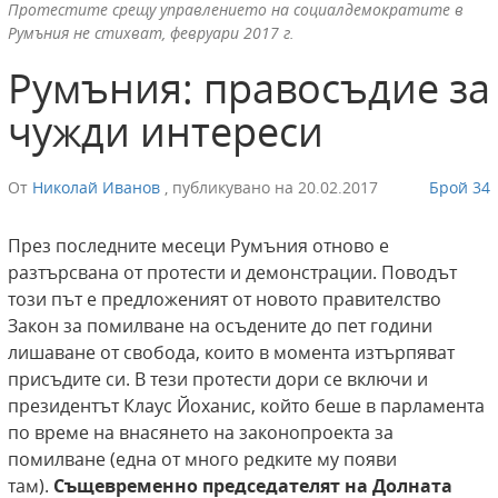
Протестите срещу управлението на социалдемократите в
Румъния не стихват, февруари 2017 г.
Румъния: правосъдие за
чужди интереси
От
Николай Иванов
,
публикувано на
20.02.2017
Брой 34
През последните месеци Румъния отново е
разтърсвана от протести и демонстрации. Поводът
този път е предложеният от новото правителство
Закон за помилване на осъдените до пет години
лишаване от свобода, които в момента изтърпяват
присъдите си. В тези протести дори се включи и
президентът Клаус Йоханис, който беше в парламента
по време на внасянето на законопроекта за
помилване (една от много редките му появи
там).
Същевременно
председателят на Долната