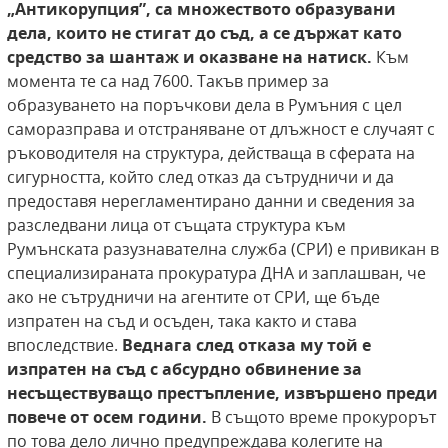
„Антикорупция”, са множеството образувани
дела, които не стигат до съд, а
се държат като
средство за шантаж и оказване на натиск.
Към
момента те са над 7600. Такъв пример за
образуването на поръчкови дела в Румъния с цел
саморазправа и отстраняване от длъжност е случаят с
ръководителя на структура, действаща в сферата на
сигурността, който след отказ да сътрудничи и да
предоставя нерегламентирано данни и сведения за
разследвани лица от същата структура към
Румънската разузнавателна служба (СРИ) е привикан в
специализираната прокуратура ДНА и заплашван, че
ако не сътрудничи на агентите от СРИ, ще бъде
изпратен на съд и осъден, така както и става
впоследствие.
Веднага след отказа му той е
изпратен на съд с абсурдно обвинение за
несъществуващо престъпление, извършено преди
повече от осем години.
В същото време прокурорът
по това дело лично предупреждава колегите на