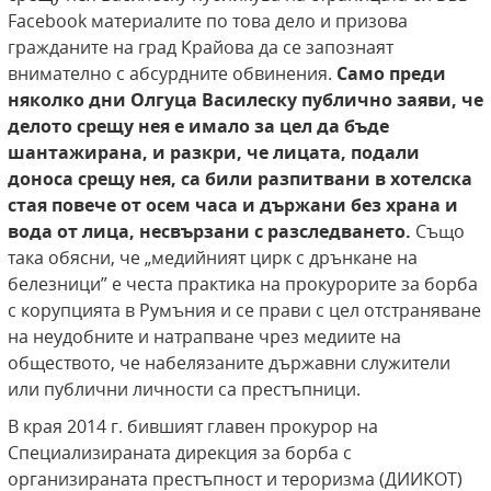
Facebook материалите по това дело и призова
гражданите на град Крайова да се запознаят
внимателно с абсурдните обвинения.
Само преди
няколко дни Олгуца
Василеску публично заяви, че
делото срещу нея е имало за цел да бъде
шантажирана, и разкри, че лицата, подали
доноса срещу нея, са били разпитвани в хотелска
стая повече от осем часа и държани без храна и
вода от лица, несвързани с
разследването.
Също
така обясни, че „медийният цирк с дрънкане на
белезници” е честа практика на прокурорите за борба
с корупцията в Румъния и се прави с цел отстраняване
на неудобните и натрапване чрез медиите на
обществото, че набелязаните държавни служители
или публични личности са престъпници.
В края 2014 г. бившият главен прокурор на
Специализираната дирекция за борба с
организираната престъпност и тероризма (ДИИКОТ)