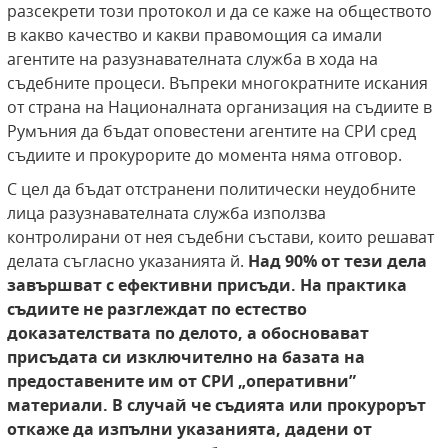
разсекрети този протокол и да се каже на обществото
в какво качество и какви правомощия са имали
агентите на разузнавателната служба в хода на
съдебните процеси. Въпреки многократните искания
от страна на Националната организация на съдиите в
Румъния да бъдат оповестени агентите на СРИ сред
съдиите и прокурорите до момента няма отговор.
С цел да бъдат отстранени политически неудобните
лица разузнавателната служба използва
контролирани от нея съдебни състави, които решават
делата съгласно указанията й.
Над
90% от тези дела
завършват с ефективни присъди. На практика
съдиите не разглеждат по естество
доказателствата по делото, а обосновават
присъдата си
изключително на базата на
предоставените им от СРИ „оперативни”
материали. В случай че съдията или прокурорът
откаже да изпълни указанията, дадени
от