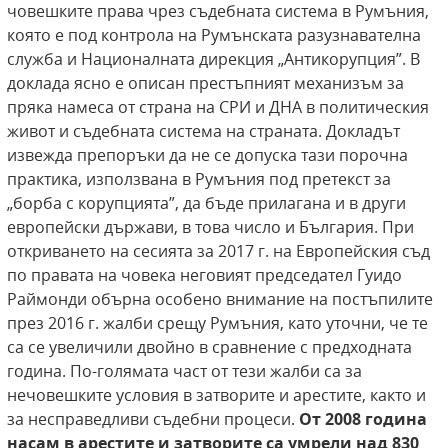
човешките права чрез съдебната система в Румъния,
която е под контрола на Румънската разузнавателна
служба и Националната дирекция „Антикорупция”. В
доклада ясно е описан престъпният механизъм за
пряка намеса от страна на СРИ и ДНА в политическия
живот и съдебната система на страната. Докладът
извежда препоръки да не се допуска тази порочна
практика, използвана в Румъния под претекст за
„борба с корупцията”, да бъде прилагана и в други
европейски държави, в това число и България. При
откриването на сесията за 2017 г. на Европейския съд
по правата на човека неговият председател Гуидо
Раймонди обърна особено внимание на постъпилите
през 2016 г. жалби срещу Румъния, като уточни, че те
са се увеличили двойно в сравнение с предходната
година. По-голямата част от тези жалби са за
нечовешките условия в затворите и арестите, както и
за несправедливи съдебни процеси.
От 2008 година
насам в арестите и затворите са умрели над 830