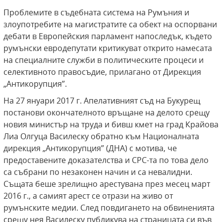
Проблемите в съдебната система на Румъния и
злоупотребите на магистратите са обект на оспорвани
дебати в Европейския парламент напоследък, където
румънски евродепутати критикуват открито намесата
на специалните служби в политическите процеси и
селективното правосъдие, прилагано от Дирекция
„Антикорупция”.
На 27 януари 2017 г. Апелативният съд на Букурещ
постанови окончателното връщане на делото срещу
новия министър на труда и бивш кмет на град Крайова
Лиа Олгуца Василеску обратно към Националната
дирекция „Антикорупция” (ДНА) с мотива, че
предоставените доказателства и СРС-та по това дело
са събрани по незаконен начин и са невалидни.
Същата беше зрелищно арестувана през месец март
2016 г., а самият арест се отрази на живо от
румънските медии. След повдигането на обвиненията
срещу нея Василеску публикува на страницата си във