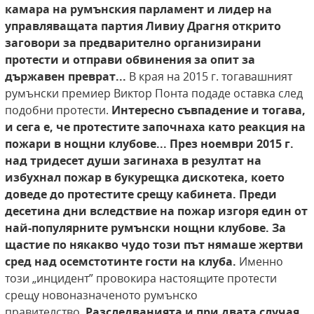
камара на румънския парламент и лидер на
управляващата партия Ливиу Драгня открито
заговори за предварително организирани
протести и отправи обвинения за опит за
държавен преврат...
В края на 2015 г. тогавашният
румънски премиер Виктор Понта подаде оставка след
подобни протести.
Интересно съвпадение и тогава,
и сега е, че протестите започнаха като реакция на
пожари в нощни клубове... През ноември 2015 г.
над
тридесет души загинаха в резултат на
избухнал пожар в букурещка дискотека, което
доведе до протестите срещу кабинета. Преди
десетина дни вследствие на пожар изгоря един от
най-популярните румънски нощни клубове. За
щастие по някакво чудо този път нямаше жертви
сред над осемстотинте
гости на клуба.
Именно
този „инцидент” провокира настоящите протести
срещу новоназначеното румънско
правителство.
Разследванията и при двата случая