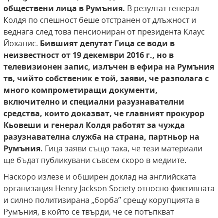
обществени лица в Румъния.
В резултат генерал
Колдя по спешност беше отстранен от длъжност и
веднага след това пенсиониран от президента Клаус
Йоханис.
Бившият депутат Гица се води в
неизвестност от 19 декември 2016 г., но
в
телевизионен запис, излъчен в ефира на Румъния
тв, чийто собственик е
той, заяви, че разполага с
много компрометиращи документи,
включително
и специални разузнавателни
средства, които доказват, че главният прокурор
Кьовеши и генерал Колдя работят за чужда
разузнавателна служба на страна,
партньор на
Румъния.
Гица заяви също така, че тези материали
ще бъдат публикувани съвсем скоро в медиите.
Наскоро излезе и обширен доклад на английската
организация Henry Jackson Society относно фиктивната
и силно политизирана „борба” срещу корупцията в
Румъния, в който се твърди, че се потъпкват