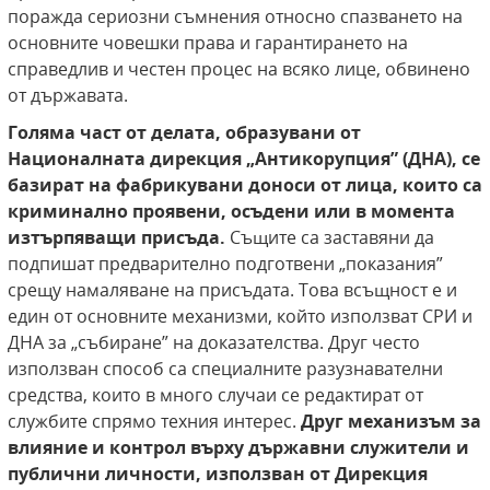
поражда сериозни съмнения относно спазването на
основните човешки права и гарантирането на
справедлив и честен процес на всяко лице, обвинено
от държавата.
Голяма част от делата, образувани от
Националната дирекция „Антикорупция”
(ДНА), се
базират на фабрикувани доноси от лица, които са
криминално проявени, осъдени или в момента
изтърпяващи присъда.
Същите са заставяни да
подпишат предварително подготвени „показания”
срещу намаляване на присъдата. Това всъщност е и
един от основните механизми, който използват СРИ и
ДНА за „събиране” на доказателства. Друг често
използван способ са специалните разузнавателни
средства, които в много случаи се редактират от
службите спрямо техния интерес.
Друг механизъм за
влияние и контрол върху държавни служители и
публични личности, използван от Дирекция