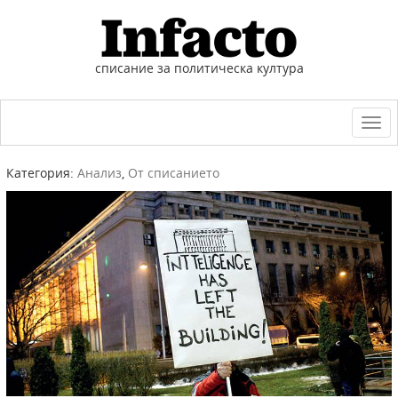
списание за политическа култура
Togg
navi
Категория:
Анализ
,
От списанието