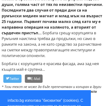
души, голяма част от тях
по неизвестни причини.
Последните два случая от преди дни са на
румънски
медиен магнат и млад мъж на възраст
25 години. Първият почива малко след
като му е
направена операция на коляното, а вторият от
сърдечен пристъп...
Борбата срещу корупцията в
Румъния наистина трябва да продължи, но само в
рамките на закона, а не като средство за разчистване
на сметки между правоприлагащите институции и
политически опоненти.
Борбата с корупцията е красива фасада, ама зад нея
къщата май е срутена...
Twitter
E-Mail
* Този текст не може да бъде препечатван и копиран в други
медии без изричното разрешение на редакцията на
infacto
infacto.bg използва "бисквитки" (cookies). С