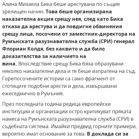
Алина Михаела Бика беше арестувана по същия
зрелищен начин.
Това беше организирана
наказателна акция срещу нея, след
като Бика
отказа да арестува и да повдигне обвинения
срещу лица, посочени
от заместник-директора на
Румънската разузнавателна служба (СРИ) генерал
Флориан Колдя, без каквито и да било
доказателства за наличието на
вина.
Впоследствие срещу Бика бяха образувани
няколко наказателни дела и тя беше изпратена на съд.
Горепосочените истории са само фрагмент от
стотиците подобни арести и дела, извършвани
ежеседмично в Румъния.
През последната година редица европейски
институции и организации остро критикуват пряката
намеса на Румънската разузнавателна служба (СРИ) в
съдебната система. Имайки предвид горните примери,
вероятно имат основание за това.
В доклада си за