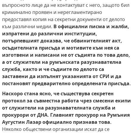
въпросното лице да не контактуват с него, защото бил
криминално проявен и нерегламентирано
предоставял копия на секретни документи от делото
към различни медии.
В официални писма и жалби,
изпратени до различни институции,
потърпевшият доказва, че обвинителният
акт,
осъдителната присъда и мотивите към нея са
изготвени и написани не от
съдията по това дело,
а от служители на румънската разузнавателна
служба,
както и че съдиите по делото са
заставени да изпълнят указанията от СРИ и
да
постановят предварително определената присъда.
Наскоро стана ясно, че съществува секретен
протокол за съвместна работа
чрез смесени екипи
от служители на разузнавателната служба и
прокурори от
ДНА. Главният прокурор на Румъния
Аугустин Лазар официално признава това.
Няколко обществени организации искат да се