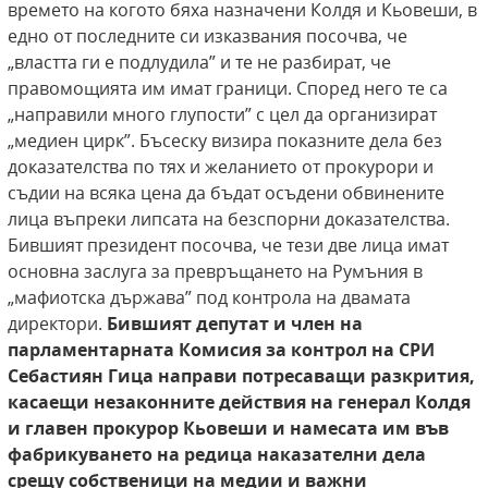
времето на когото бяха назначени Колдя и Кьовеши, в
едно от последните си изказвания посочва, че
„властта ги е подлудила” и те не разбират, че
правомощията им имат граници. Според него те са
„направили много глупости” с цел да организират
„медиен цирк”. Бъсеску визира показните дела без
доказателства по тях и желанието от прокурори и
съдии на всяка цена да бъдат осъдени обвинените
лица въпреки липсата на безспорни доказателства.
Бившият президент посочва, че тези две лица имат
основна заслуга за превръщането на Румъния в
„мафиотска държава” под контрола на двамата
директори.
Бившият депутат и член на
парламентарната Комисия за контрол
на СРИ
Себастиян Гица направи потресаващи разкрития,
касаещи незаконните действия на генерал Колдя
и главен прокурор Кьовеши и намесата им
във
фабрикуването на редица наказателни дела
срещу собственици на медии
и важни