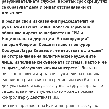
разузнавателната служба, в кратък срок срещу тях
се образуват дела и биват
отстранявани от
длъжност.
В редица свои изказвания председателят на
румънския Сенат Калин Попеску Таричану
обвинява директно шефовете на СРИ и
Националната дирекция „Антикорупция” –
генерал Флориан Колдя и главен прокурор
Кодруца Лаура Кьовеши, че действат в „тандем”
за отстраняване на политически неудобните
лица, използвайки
съдебната система, както и че
същите „обслужват чужди интереси”.
Двамата
високопоставени държавни служители на практика
еднолично ръководят поверените им служби, като
диктуват какво и как да се случва. От друга страна, не
съществува и институция, която може да оказва
контрол върху действията им.
Бившият президент на Румъния Траян Бъсеску, по