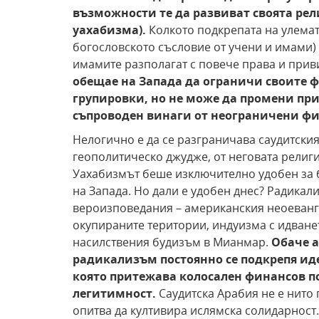
възможности те да развиват своята
рел
уахабизма).
Колкото подкрепата на улема
богословското съсловие от учени и имами) 
имамите разполагат с повече права и прив
обещае на Запада да ограничи своите
ф
групировки, но не може да промени при
съпроводен винаги от неограничени фи
Нелогично е да се разграничава саудитския
геополитическо джудже, от неговата религ
Уахабизмът беше изключително удобен за 
на Запада. Но дали е удобен днес? Радикал
вероизповедания – американския неоеван
окупираните територии, индуизма с идванет
насилствения будизъм в Мианмар.
Обаче 
радикализъм постоянно се
подкрепя ид
която притежава колосален финансов п
легитимност.
Саудитска Арабия не е нито 
опитва да култивира ислямска солидарност