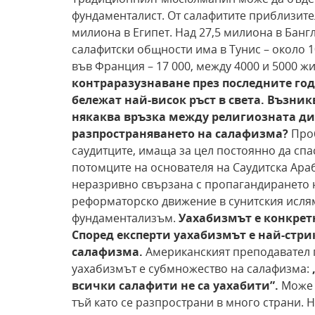
фундаменталист. От салафитите приблизите
милиона в Египет. Над 27,5 милиона в Банг
салафитски общности има в Тунис – около 10
във Франция – 17 000, между 4000 и 5000 ж
контраразузнаване през последните г
бележат най-висок ръст в света. Възник
някаква връзка между религиозната д
разпространяването на
салафизма?
Про
саудитците, имаща за цел постоянно да сп
потомците на основателя на Саудитска Араб
неразривно свързана с пропагандирането н
реформаторско движение в сунитския исля
фундаментализъм.
Уахабизмът е конкрет
Според експерти уахабизмът е най-стри
салафизма.
Американският преподавател п
уахабизмът е субмножество на салафизма:
всички салафити не са уахабити”.
Може 
тъй като се разпространи в много страни. 