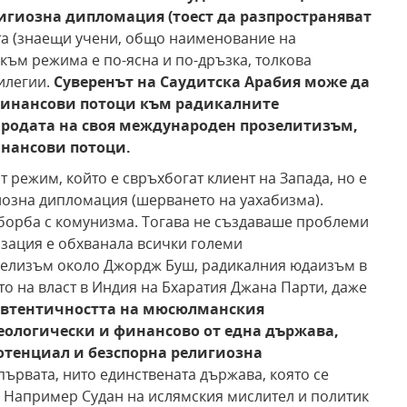
игиозна дипломация (тоест да разпространяват
та (знаещи учени, общо наименование на
към режима е по-ясна и по-дръзка, толкова
илегии.
Суверенът на Саудитска Арабия
може да
инансови потоци към радикалните
родата на своя
международен прозелитизъм,
нансови потоци.
т режим, който е свръхбогат клиент на Запада, но е
иозна дипломация (шерването на уахабизма).
борба с комунизма. Тогава не създаваше проблеми
изация е обхванала всички големи
гелизъм около Джордж Буш, радикалния юдаизъм в
о на власт в Индия на Бхаратия Джана Парти, даже
автентичността
на мюсюлманския
еологически и финансово от една
държава,
отенциал и безспорна религиозна
първата, нито единствената държава, която се
. Например Судан на ислямския мислител и политик