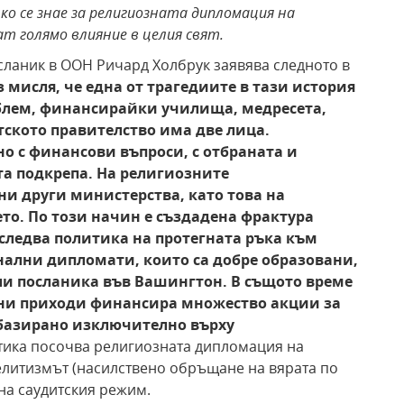
ко се знае за религиозната дипломация на
т голямо влияние в целия свят.
ланик в ООН Ричард Холбрук заявява следното в
з мисля,
че една от трагедиите в тази история
облем, финансирайки училища, медресета,
ското правителство има две лица.
о с финансови въпроси, с отбраната и
та подкрепа. На
религиозните
и други министерства, като това на
то. По
този начин e създадена фрактура
 следва политика
на протегната ръка към
нални дипломати, които са
добре образовани,
и посланика във Вашингтон. В
същото време
ни приходи финансира множество акции
за
 базирано изключително върху
тика посочва религиозната дипломация на
елитизмът (насилствено обръщане на вярата по
 на саудитския режим.