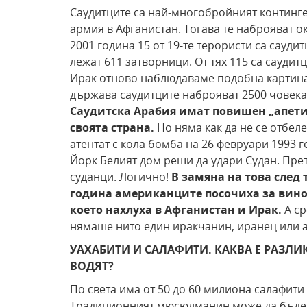
Саудитците са най-многобройният континге
армия в Афганистан. Тогава те наброяват ок
2001 година 15 от 19-те терористи са сауди
лежат 611 затворници. От тях 115 са сауди
Ирак отново наблюдаваме подобна картина
държава саудитците наброяват 2500 човека
Саудитска
Арабия имат повишен „апети
своята страна.
Но няма как да не се отбел
атентат с кола бомба на 26 февруари 1993 
Йорк Белият дом реши да удари Судан. Прет
суданци. Логично!
В замяна на това след 
година американците посочиха за вино
което нахлуха в Афганистан и Ирак.
А с
нямаше нито един иракчанин, иранец или а
УАХАБИТИ И САЛАФИТИ. КАКВА Е РАЗЛИ
ВОДЯТ?
По света има от 50 до 60 милиона салафити
Традиционният мюсюлманин може да бъде ко