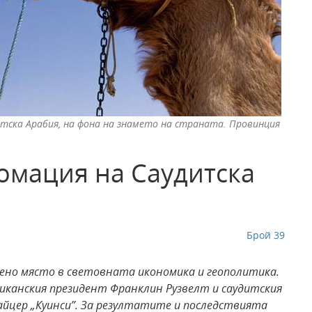
итска Арабия, на фона на знамето на страната. Провинция
омация на Саудитска
Брой 39
вено място в световната икономика и геополитика.
иканския президент Франклин Рузвелт и саудитския
райцер „Куинси”. За резултатите и последствията