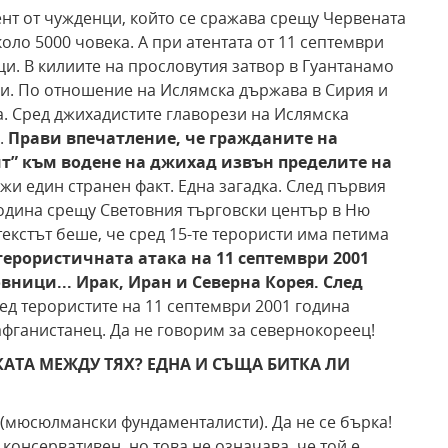
нт от чужденци, който се сражава срещу Червената
оло 5000 човека. А при атентата от 11 септември
тци. В килиите на прословутия затвор в Гуантанамо
тци. По отношение на Ислямска държава в Сирия и
. Сред джихадистите главорези на Ислямска
.
Прави впечатление, че гражданите на
т” към водене на
джихад извън пределите на
ежи един странен факт. Една загадка. След първия
година срещу Световния търговски център в Ню
екстът беше, че сред 15-те терористи има петима
терористичната атака на 11 септември 2001
вници... Ирак,
Иран и Северна Корея. След
ред терористите на 11 септември 2001 година
фганистанец. Да не говорим за севернокореец!
КАТА МЕЖДУ ТЯХ? ЕДНА И СЪЩА БИТКА ЛИ
 (мюсюлмански фундаменталисти). Да не се бърка!
нсервативен, но това не означава, че той е