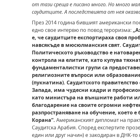
от тази среща е писано много. Но много мал
саудитците. А последствията от нея оказва
През 2014 година бившият американски пос
едно свое интервю по повод тероризма:
„А
е, че саудитците експортираха своя пр
навсякъде в мюсюлманския свят. Саудит
Политическото ръководство е натоварен
контрола на
елитите, като купува тяхна
фундаменталистки групи са предоставен
религиозните въпроси или образование
(пукнатина).
Саудитското правителство
Запада, има чудесни
кадри и професио
като министъра на външните работи ил
благодарение на своите огромни
нефте
разпространяване на обучение, което е
Корана”.
Американският дипломат на прак
Саудитска Арабия. Според експертите проз
един или друг начин) е закодиран в ДНК-то