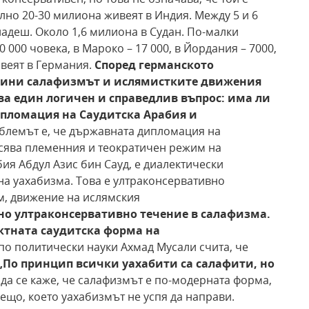
лно 20-30 милиона живеят в Индия. Между 5 и 6
ладеш. Около 1,6 милиона в Судан. По-малки
 000 човека, в Мароко – 17 000, в Йордания – 7000,
ивеят в Германия.
Според
германското
одини салафизмът и ислямистките движения
ва
един логичен и справедлив въпрос: има ли
ипломация
на Саудитска Арабия и
блемът е, че държавната дипломация на
асява племенния и теократичен режим на
ия Абдул Азис бин Сауд, е диалектически
а уахабизма. Това е ултраконсервативно
м, движение на ислямския
но
ултраконсервативно течение в салафизма.
ктната саудитска форма на
о политически науки Ахмад Мусали счита, че
„По принцип всички уахабити са салафити,
но
да се каже, че салафизмът е по-модерната форма,
Нещо, което уахабизмът не успя да направи.