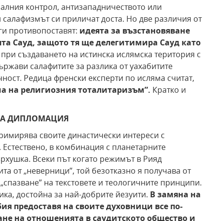
алния контрол, антизападничеството или
 салафизмът си приличат доста. Но две различия от
ги противопоставят:
идеята за възстановяване
та Сауд, защото
тя ще делегитимира Сауд като
 при създаването на истинска ислямска територия с
ржави салафитите за разлика от уахабитите
ност. Редица френски експерти по исляма считат,
ма
на религиозния тоталитаризъм”.
Кратко и
НА ДИПЛОМАЦИЯ
римирява своите династически интереси с
 Естествено, в комбинация с планетарните
рхушка. Всеки път когато режимът в Рияд
а от „неверници”, той безотказно я получава от
 „спазване” на текстовете и теологичните принципи.
ика, достойна за най-добрите йезуити.
В замяна на
ия предоставя на своите духовници все по-
ане на отношенията в саудитското общество и