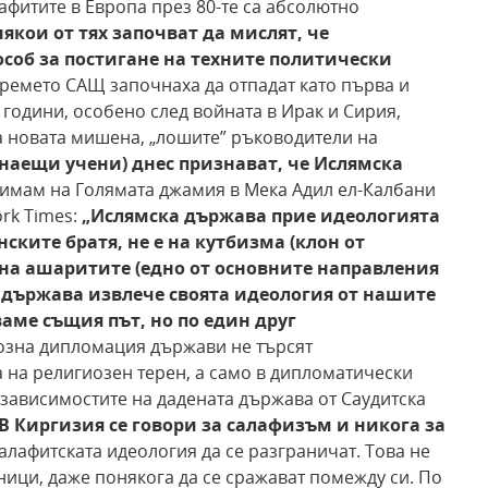
афитите в Европа през 80-те са абсолютно
някои от тях започват да мислят, че
соб за
постигане на техните политически
ремето САЩ започнаха да отпадат като първа и
години, особено след войната в Ирак и Сирия,
са новата мишена, „лошите” ръководители на
знаещи
учени) днес признават, че Ислямска
имам на Голямата джамия в Мека Адил ел-Калбани
rk Times:
„Ислямска държава
прие идеологията
ките братя, не е на кутбизма
(клон от
на ашаритите (едно от основните направления
държава извлече своята идеология от нашите
аме същия път, но по един друг
иозна дипломация държави не търсят
 на религиозен терен, а само в дипломатически
 зависимостите на дадената държава от Саудитска
В Киргизия се говори за
салафизъм и никога за
салафитската идеология да се разграничат. Това не
ници, даже понякога да се сражават помежду си. По