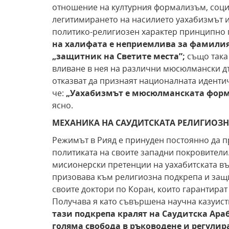
отношение на културния формализъм, соци
легитимирането на насилието уахабизмът и
политико-религиозен характер принципно 
на халифата е
неприемлива за фамилия
„защитник
на Светите места”;
също така
вливане в нея на различни мюсюлмански дъ
отказват да признаят националната идентич
че:
„Уахабизмът е мюсюлманската фор
ясно.
МЕХАНИКА НА САУДИТСКАТА РЕЛИГИОЗ
Режимът в Рияд е принуден постоянно да п
политиката на своите западни покровители.
мисионерски претенции на уахабитската въ
призовава към религиозна подкрепа и защит
своите доктори по Коран, които гарантират
Получава я като съвършена научна казуист
тази подкрепа кралят
на Саудитска Араб
голяма свобода в ръководене и
регулир