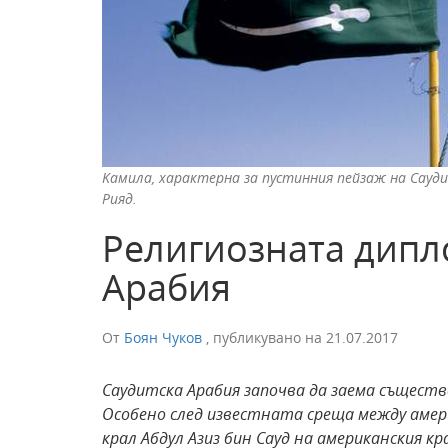
Kамила, характерна за пустинния пейзаж на Сауд
Рияд.
Религиозната дипл
Арабия
От
Боян Чуков
,
публикувано на
21.07.2017
Саудитска Арабия започва да заема същест
Особено след известната среща между амер
крал Абдул Азиз бин Сауд на американския к