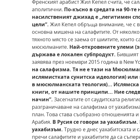
Френският арабист Жил Кепел счита, че сал
аполитични.
По-късно в средата на
90-те 
насилственият джихад е „легитимен спо
цели”.
Жил Кепел обръща внимание, че с в
основна мишена на салафитите. От няколко 
тяхното място се заема от шиитите, които 
мюсюлманите.
Най-откровените улеми (
държава е
локален субпродукт.
Бившият 
заявява през ноември 2015 година в New Yo
на салафизма. Тя не е тази
на Мюсюлманс
ислямистката сунитска идеология)
или 
в мюсюлманската теология)... Ислямска
книги, от нашите принципи... Ние следв
начин”.
Засегнатите от саудитската религ
разграничаване на салафизма от уахабизма
план. Това става съобразно отношенията и
Арабия.
В Русия се
говори за уахабизъм. 
уахабизъм.
Трудно е днес уахабитската и 
пречи салафитите и уахабитите да са съпер