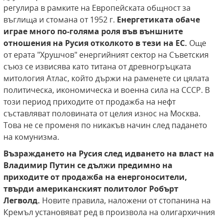
регулира в рамките на Европейската общност за
въглища и стомана от 1952 г.
Енергетиката обаче
играе много по-голяма роля във външните
отношения на Русия отколкото в тези на ЕС.
Още
от ерата "Хрушчов" енергийният сектор на Съветския
съюз се извисява като титана от древногръцката
митология Атлас, който държи на раменете си цялата
политическа, икономическа и военна сила на СССР. В
този период приходите от продажба на нефт
съставляват половината от целия износ на Москва.
Това не се променя по никакъв начин след падането
на комунизма.
Възраждането на Русия след идването на власт на
Владимир Путин се дължи предимно на
приходите от продажба на енергоносители,
твърди американският политолог Робърт
Легволд.
Новите правила, наложени от стопанина на
Кремъл установяват ред в произвола на олигархичния