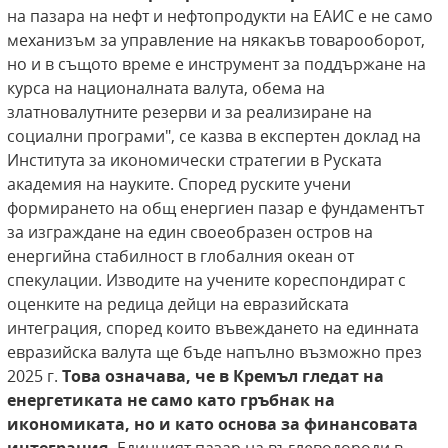
на пазара на нефт и нефтопродукти на ЕАИС е не само
механизъм за управление на някакъв товарооборот,
но и в същото време е инструмент за поддържане на
курса на националната валута, обема на
златновалутните резерви и за реализиране на
социални програми", се казва в експертен доклад на
Института за икономически стратегии в Руската
академия на науките. Според руските учени
формирането на общ енергиен пазар е фундаментът
за изграждане на един своеобразен остров на
енергийна стабилност в глобалния океан от
спекулации. Изводите на учените кореспондират с
оценките на редица дейци на евразийската
интеграция, според които въвеждането на единната
евразийска валута ще бъде напълно възможно през
2025 г.
Това означава, че в Кремъл гледат на
енергетиката не само като гръбнак на
икономиката, но и като основа за финансовата