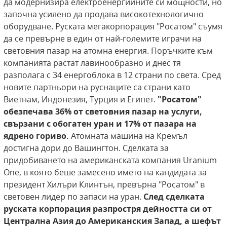
да модернизира електроенергийните си мощности, но
започна усилено да продава високотехнологично
оборудване. Руската мегакорпорация "Росатом" съумя
да се превърне в един от най-големите играчи на
световния пазар на атомна енергия. Поръчките към
компанията растат лавинообразно и днес тя
разполага с 34 енергоблока в 12 страни по света. Сред
новите партньори на руснаците са страни като
Виетнам, Индонезия, Турция и Египет.
"Росатом"
обезпечава 36% от световния пазар на услуги,
свързани с обогатен уран и 17% от пазара на
ядрено гориво.
Атомната машина на Кремъл
достигна дори до Вашингтон. Сделката за
придобиването на американската компания Uranium
One, в която беше замесено името на кандидата за
президент Хилъри Клинтън, превърна "Росатом" в
световен лидер по запаси на уран.
След сделката
руската корпорация разпростря дейността си от
Централна Азия до Американския Запад, а шефът