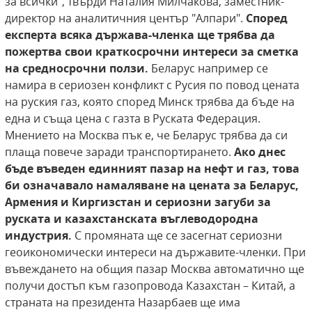
за всички", твърди Наталия Милчакова, заместник-
директор на аналитичния център "Алпари".
Според
експерта всяка държава-членка ще трябва да
пожертва свои краткосрочни интереси за сметка
на средносрочни ползи.
Беларус например се
намира в сериозен конфликт с Русия по повод цената
на руския газ, която според Минск трябва да бъде на
една и съща цена с газта в Руската Федерация.
Мнението на Москва пък е, че Беларус трябва да си
плаща повече заради транспортирането.
Ако днес
бъде въведен единният пазар на нефт и газ, това
би означавало намаляване на цената за Беларус,
Армения и Киргизстан и сериозни загуби за
руската и казахстанската въглеводородна
индустрия.
С промяната ще се засегнат сериозни
геоикономически интереси на държавите-членки. При
въвеждането на общия пазар Москва автоматично ще
получи достъп към газопровода Казахстан – Китай, а
страната на президента Назарбаев ще има