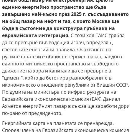
появи общ пазар на електроенергия.
Цялото
единно енергийно пространство ще бъде
завършено най-късно през 2025 г. със създаването
на общ пазар на нефт и газ, с което Москва ще
бъде в състояние да конструира гръбнака на
евразийската интеграция.
С този ход ЕАИС трябва
да се превърне във водещия играч, определящ
световните енергийни правила. Очакването на
руските стратези е общият енергиен пазар, заедно с
единното митническо пространство и свободното
движение на хора и капитали да се превърне в
"цимент", който да бетонира разнообразните в
икономическо отношение републики от бившия СССР.
По думите на министъра по инфраструктурата на
Евразийската икономическа комисия (ЕАК) Даниал
Ахметов енергийният пазар в съюза ще заработи дори
по-рано от предвиденото.
Енергийната карта на планетата се пренарежда.
Според члена на Евразийската икономическа комисия