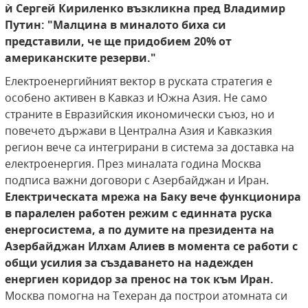
ѝ Сергей Кириленко възкликна пред Владимир
Путин: "Малцина в миналото биха си
представили, че ще придобием 20% от
американските резерви."
Електроенергийният вектор в руската стратегия е
особено активен в Кавказ и Южна Азия. Не само
страните в Евразийския икономически съюз, но и
повечето държави в Централна Азия и Кавказкия
регион вече са интегрирани в система за доставка на
електроенергия. През миналата година Москва
подписа важни договори с Азербайджан и Иран.
Електрическата мрежа на Баку вече функционира
в паралелен работен режим с единната руска
енергосистема, а по думите на президента на
Азербайджан Илхам Алиев в момента се работи с
общи усилия за създаването на надежден
енергиен коридор за пренос на ток към Иран.
Москва помогна на Техеран да построи атомната си