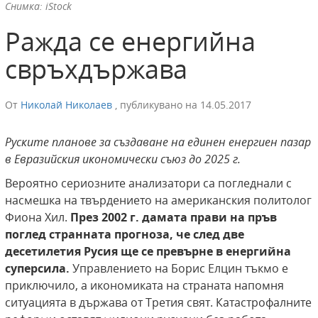
Снимка: iStock
Ражда се енергийна
свръхдържава
От
Николай Николаев
,
публикувано на
14.05.2017
Руските планове за създаване на единен енергиен пазар
в Евразийския икономически съюз до 2025 г.
Вероятно сериозните анализатори са погледнали с
насмешка на твърдението на американския политолог
Фиона Хил.
През 2002 г. дамата прави на пръв
поглед странната прогноза, че след две
десетилетия Русия ще се превърне в енергийна
суперсила.
Управлението на Борис Елцин тъкмо е
приключило, а икономиката на страната напомня
ситуацията в държава от Третия свят. Катастрофалните