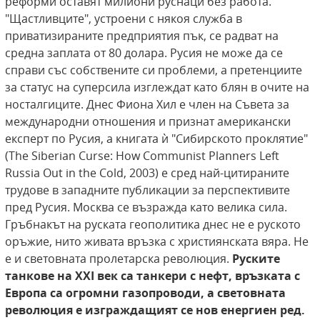
реформи оставят милиони руснаци без работа.
"Щастливците", устроени с някоя служба в
приватизираните предприятия пък, се радват на
средна заплата от 80 долара. Русия не може да се
справи със собствените си проблеми, а претенциите
за статус на суперсила изглеждат като блян в очите на
носталгиците. Днес Фиона Хил е член на Съвета за
международни отношения и признат американски
експерт по Русия, а книгата ѝ "Сибирското проклятие"
(The Siberian Curse: How Communist Planners Left
Russia Out in the Cold, 2003) е сред най-цитираните
трудове в западните публикации за перспективите
пред Русия. Москва се възражда като велика сила.
Гръбнакът на руската геополитика днес не е руското
оръжие, нито живата връзка с християнската вяра. Не
е и световната пролетарска революция.
Руските
танкове на
XXI
век са танкери с нефт, връзката с
Европа са огромни газопроводи, а световната
революция е изграждащият се нов енергиен ред.