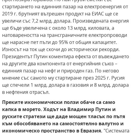
стартирането на единния пазар на електроенергия от
2019 г. брутният вътрешен продукт на ЕИАС ще се
увеличи със 7,2 млрд. долара. Произведената енергия
ще бъде увеличена с около 13 млрд. киловата, а
натовареността на трансграничните електропроводи
ще нарасне пет пъти до 95% от общия капацитет.
Износът на ток ще скочи до исторически рекорди.
Президентът Путин коментира ефекта от въвеждането
на другите два компонента от енергийния съюз –
единния пазар на нефт и природен газ. По негово
мнение със самото му стартиране през 2025 г. Русия
ще спечели 1 млрд. долара в газовия и 8 млрд. долара
в нефтения отрасъл.
Преките икономически ползи обаче са само
капка в морето. Ходът на Владимир Путин и
руските стратези ще даде мощен тласък по пътя
към обособяването на самостоятелно валутно и
икономическо пространство в Евразия.
"Системата