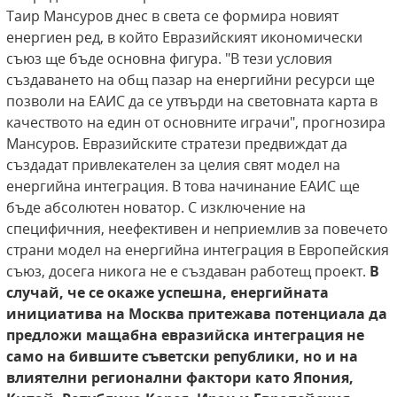
Таир Мансуров днес в света се формира новият
енергиен ред, в който Евразийският икономически
съюз ще бъде основна фигура. "В тези условия
създаването на общ пазар на енергийни ресурси ще
позволи на ЕАИС да се утвърди на световната карта в
качеството на един от основните играчи", прогнозира
Мансуров. Евразийските стратези предвиждат да
създадат привлекателен за целия свят модел на
енергийна интеграция. В това начинание ЕАИС ще
бъде абсолютен новатор. С изключение на
специфичния, неефективен и неприемлив за повечето
страни модел на енергийна интеграция в Европейския
съюз, досега никога не е създаван работещ проект.
В
случай, че се окаже успешна, енергийната
инициатива на Москва притежава потенциала да
предложи мащабна евразийска интеграция не
само на бившите съветски републики, но и на
влиятелни регионални фактори като Япония,