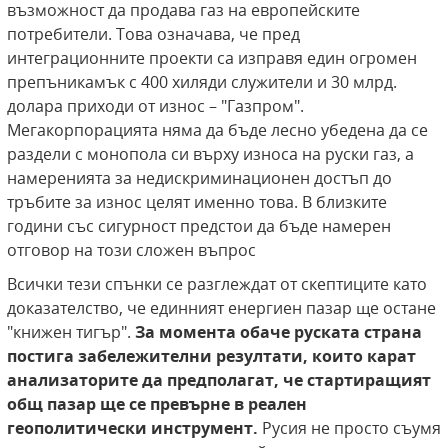
възможност да продава газ на европейските
потребители. Това означава, че пред
интеграционните проекти са изправя един огромен
препъникамък с 400 хиляди служители и 30 млрд.
долара приходи от износ – "Газпром".
Мегакорпорацията няма да бъде лесно убедена да се
раздели с монопола си върху износа на руски газ, а
намеренията за недискриминационен достъп до
тръбите за износ целят именно това. В близките
години със сигурност предстои да бъде намерен
отговор на този сложен въпрос
Всички тези спънки се разглеждат от скептиците като
доказателство, че единният енергиен пазар ще остане
"книжен тигър".
За момента обаче руската страна
постига забележителни резултати, които карат
анализаторите да предполагат, че стартиращият
общ пазар ще се превърне в реален
геополитически инструмент.
Русия не просто съумя