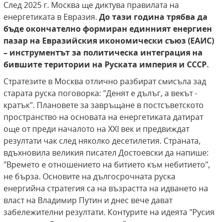
След 2025 г. Москва ще диктува правилата на
енергетиката в Евразия.
До тази година трябва да
бъде окончателно формиран единният енергиен
пазар на Евразийския икономически съюз (ЕАИС)
– инструментът за политическа интеграция на
бившите територии на Руската империя и СССР.
Стратезите в Москва отлично разбират смисъла зад
старата руска поговорка: "Денят е дълъг, а векът -
кратък". Плановете за завръщане в постсъветското
пространство на основата на енергетиката датират
още от преди началото на XXI век и предвиждат
резултати чак след няколко десетилетия. Страната,
вдъхновила великия писател Достоевски да напише:
"Времето е отношението на битието към небитието",
не бърза. Основите на дългосрочната руска
енергийна стратегия са на възрастта на идването на
власт на Владимир Путин и днес вече дават
забележителни резултати. Контурите на идеята "Русия