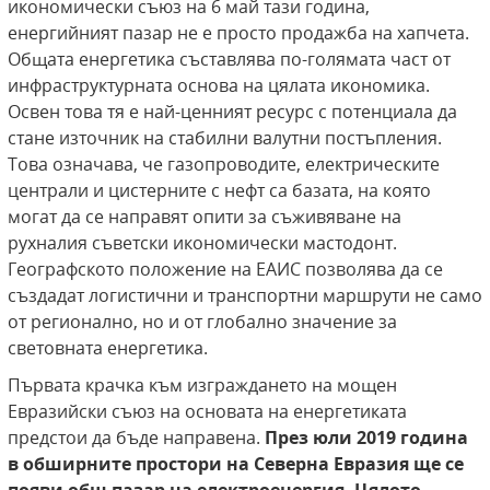
икономически съюз на 6 май тази година,
енергийният пазар не е просто продажба на хапчета.
Общата енергетика съставлява по-голямата част от
инфраструктурната основа на цялата икономика.
Освен това тя е най-ценният ресурс с потенциала да
стане източник на стабилни валутни постъпления.
Това означава, че газопроводите, електрическите
централи и цистерните с нефт са базата, на която
могат да се направят опити за съживяване на
рухналия съветски икономически мастодонт.
Географското положение на ЕАИС позволява да се
създадат логистични и транспортни маршрути не само
от регионално, но и от глобално значение за
световната енергетика.
Първата крачка към изграждането на мощен
Евразийски съюз на основата на енергетиката
предстои да бъде направена.
През юли 2019 година
в обширните простори на Северна Евразия ще се