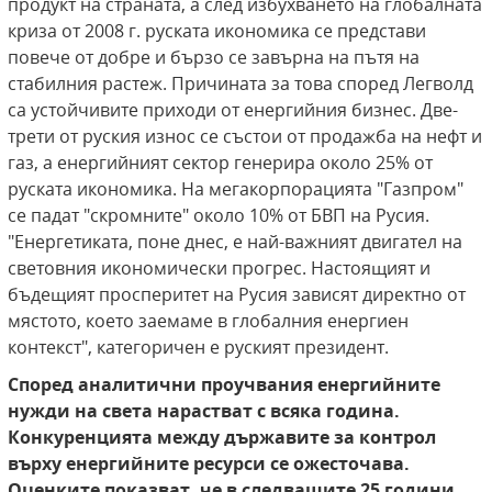
продукт на страната, а след избухването на глобалната
криза от 2008 г. руската икономика се представи
повече от добре и бързо се завърна на пътя на
стабилния растеж. Причината за това според Легволд
са устойчивите приходи от енергийния бизнес. Две-
трети от руския износ се състои от продажба на нефт и
газ, а енергийният сектор генерира около 25% от
руската икономика. На мегакорпорацията "Газпром"
се падат "скромните" около 10% от БВП на Русия.
"Енергетиката, поне днес, е най-важният двигател на
световния икономически прогрес. Настоящият и
бъдещият просперитет на Русия зависят директно от
мястото, което заемаме в глобалния енергиен
контекст", категоричен е руският президент.
Според аналитични проучвания енергийните
нужди на света нарастват с всяка година.
Конкуренцията между държавите за контрол
върху енергийните ресурси се ожесточава.
Оценките показват, че в следващите 25 години