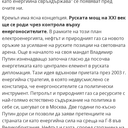
като енергийна свръхдържава" се появяват пред
очите ни.
Кремъл има ясна концепция.
Руската мощ на
XXI
век
ще се роди чрез контрола върху
енергоносителите.
В рамките на този план
електроенергията, нефтът и природният газ са новото
оръжие за усилване на руските позиции на световната
арена. Още в началото на своя мандат Владимир
Путин изненадващо започна гласно да посочва
енергетиката като централен елемент в руската
дипломация. Тази идея вдъхнови приетата през 2003 г.
енергийна стратегия, в която недвусмислено се
констатира, че енергоносителите са политически
инструмент. Петролът и природният газ са ресурсите с
най-голямо естествено съдържание на политика в
себе си, шегуват се в Москва. Две години по-късно
Путин дори си позволи да заяви претенциите на
страната си като енергийна сила на среща на Г-8 във
Великобритания. Нефтът и газта, според стопанина на