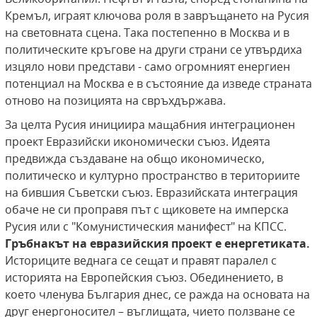
Кремъл, играят ключова роля в завръщането на Русия
на световната сцена. Така постепенно в Москва и в
политическите кръгове на други страни се утвърдиха
изцяло нови представи - само огромният енергиен
потенциал на Москва е в състояние да изведе страната
отново на позицията на свръхдържава.
За целта Русия инициира мащабния интеграционен
проект Евразийски икономически съюз. Идеята
предвижда създаване на общо икономическо,
политическо и културно пространство в териториите
на бившия Съветски съюз. Евразийската интеграция
обаче не си проправя път с щиковете на имперска
Русия или с "Комунистическия манифест" на КПСС.
Гръбнакът на евразийския проект е енергетиката.
Историците веднага се сещат и правят паралел с
историята на Европейския съюз. Обединението, в
което членува България днес, се ражда на основата на
друг енергоносител – въглищата, чието ползване се