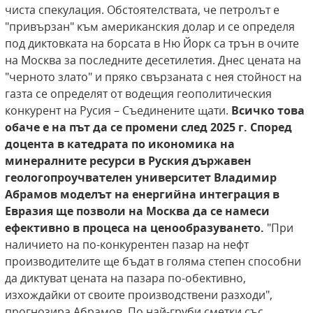
чиста спекулация. Обстоятелствата, че петролът е
"привързан" към американския долар и се определя
под диктовката на борсата в Ню Йорк са трън в очите
на Москва за последните десетилетия. Днес цената на
"черното злато" и пряко свързаната с нея стойност на
газта се определят от водещия геополитическия
конкурент на Русия – Съединените щати.
Всичко това
обаче е на път да се промени след 2025 г. Според
доцента в катедрата по икономика на
минералните ресурси в Руския държавен
геологопроучвателен университет Владимир
Абрамов моделът на енергийна интеграция в
Евразия ще позволи на Москва да се намеси
ефективно в процеса на ценообразуването.
"При
наличието на по-конкурентен пазар на нефт
производителите ще бъдат в голяма степен способни
да диктуват цената на пазара по-обективно,
изхождайки от своите производствени разходи",
прогнозира Абрамов. По най-груби сметки със