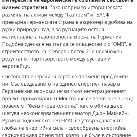
интересите на европейските компании със своята
бизнес стратегия.
Така например историческата
размяна на активи между "Газпром" и "БАСФ"
превърна германската страна в акционер в добива на
руски природен газ, а за руснаците остана
магистралната газопреносна мрежа на Германия.
Подобна сделка е на път да се осъществи и с "ОМВ", а
строителството на "Северен поток-2" е неизбежен
резултат от партньорството между руснаци и
европейци.
Световната енергийна карта се променя пред очите
ни. Със създаването на единен енергиен пазар в
Евразийския икономически съюз интеграционният
проект, промотиран от Москва ще се превърне в нещо
повече от "бензинова колонка", както обича да се
шегува неоконсервативният сенатор Джон Маккейн.
Русия и воденият от нея ЕИАС се утвърждават като
глобална енергийна сила – своеобразна енергийна
свръхъдржава от нов тип, която ще бъде в състояние