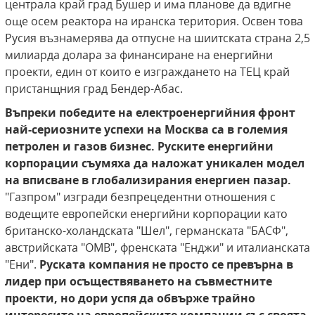
централа край град Бушер и има планове да вдигне
още осем реактора на иранска територия. Освен това
Русия възнамерява да отпусне на шиитската страна 2,5
милиарда долара за финансиране на енергийни
проекти, един от които е изграждането на ТЕЦ край
пристанщния град Бендер-Абас.
Въпреки победите на електроенергийния фронт
най-сериозните успехи на Москва са в големия
петролен и газов бизнес. Руските енергийни
корпорации съумяха да наложат уникален модел
на вписване в глобализирания енергиен пазар.
"Газпром" изгради безпрецедентни отношения с
водещите европейски енергийни корпорации като
британско-холандската "Шел", германската "БАСФ",
австрийската "ОМВ", френската "Енджи" и италианската
"Ени".
Руската компания не просто се превърна в
лидер при осъществяването на съвместните
проекти, но дори успя да обвърже трайно