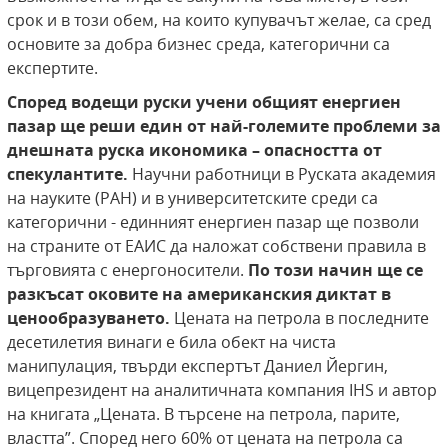
срок и в този обем, на които купувачът желае, са сред
основите за добра бизнес среда, категорични са
експертите.
Според водещи руски учени общият енергиен
пазар ще реши един от най-големите проблеми за
днешната руска икономика – опасността от
спекулантите.
Научни работници в Руската академия
на науките (РАН) и в университетските среди са
категорични - единният енергиен пазар ще позволи
на страните от ЕАИС да наложат собствени правила в
търговията с енергоносители.
По този начин ще се
разкъсат оковите на американския диктат в
ценообразуването.
Цената на петрола в последните
десетилетия винаги е била обект на чиста
манипулация, твърди експертът Даниел Йергин,
вицепрезидент на аналитичната компания IHS и автор
на книгата „Цената. В търсене на петрола, парите,
властта”. Според него 60% от цената на петрола са