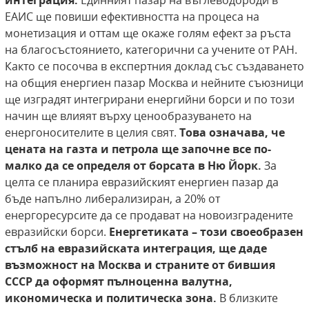
интеграция.
Единният пазар на въглеводороди в
ЕАИС ще повиши ефективността на процеса на
монетизация и оттам ще окаже голям ефект за ръста
на благосъстоянието, категорични са учените от РАН.
Както се посочва в експертния доклад със създаването
на общия енергиен пазар Москва и нейните съюзници
ще изградят интегрирани енергийни борси и по този
начин ще влияят върху ценообразуването на
енергоносителите в целия свят.
Това означава, че
цената на газта и петрола ще започне все по-
малко да се определя от борсата в Ню Йорк.
За
целта се планира евразийският енергиен пазар да
бъде напълно либерализиран, а 20% от
енергоресурсите да се продават на новоизградените
евразийски борси.
Енергетиката – този своеобразен
стълб на евразийската интеграция, ще даде
възможност на Москва и страните от бившия
СССР да оформят пълноценна валутна,
икономическа и политическа зона.
В близките