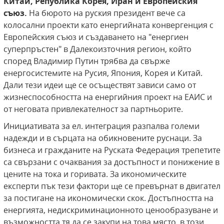
Китай, Република Корея, Иран и Европейския
съюз.
На бюрото на руския президент вече са
колосални проекти като енергийната конвергенция с
Европейския съюз и създаването на "енергиен
суперпръстен" в Далекоизточния регион, който
според Владимир Путин трябва да свърже
енергосистемите на Русия, Япония, Корея и Китай.
Дали тези идеи ще се осъществят зависи само от
жизнеспособността на енергийния проект на ЕАИС и
от неговата привлекателност за партньорите.
Инициативата за ел. интеграция разпалва големи
надежди и в сърцата на обикновените руснаци. За
бизнеса и гражданите на Руската Федерация трепетите
са свързани с очаквания за достъпност и понижение в
цените на тока и горивата. За икономическите
експерти пък тези фактори ще се превърнат в двигател
за постигане на икономически скок. Достъпността на
енергията, недискриминационното ценообразуване и
възможността тя да се закупи на това място, в този