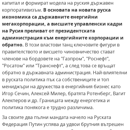
капитал и формират модела на руския държавен
корпоративизъм.
В основата на новата руска
икономика са държавните енергийни
мегакорпорации, а висшите управленски кадри
на Русия преливат от президентската
администрация към енергийните корпорации и
обратно.
В този властови танц ключовите фигури в
правителството и висшето чиновничество стават
членове на бордовете на "Газпром", "Роснефт",
"Росатом" или "Транснефт", а след това се връщат
обратно в държавната администрация. Най-влиятелни
в руската политика пък са собствениците и топ
мениджъри на дружества в енергийния бизнес като
Игор Сечин, Алексей Милер, братята Ротенберг, Вагит
Алекперов и др. Границата между енергетика и
политика понякога е трудно различима.
За своите два пълни мандата начело на Руската
Федерация Путин успява да удвои брутния вътрешен