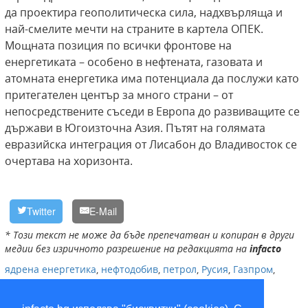
да проектира геополитическа сила, надхвърляща и
най-смелите мечти на страните в картела ОПЕК.
Мощната позиция по всички фронтове на
енергетиката – особено в нефтената, газовата и
атомната енергетика има потенциала да послужи като
притегателен център за много страни – от
непосредствените съседи в Европа до развиващите се
държави в Югоизточна Азия. Пътят на голямата
евразийска интеграция от Лисабон до Владивосток се
очертава на хоризонта.
Twitter
E-Mail
* Този текст не може да бъде препечатван и копиран в други
медии без изричното разрешение на редакцията на
infacto
ядрена енергетика
,
нефтодобив
,
петрол
,
Русия
,
Газпром
,
природен газ