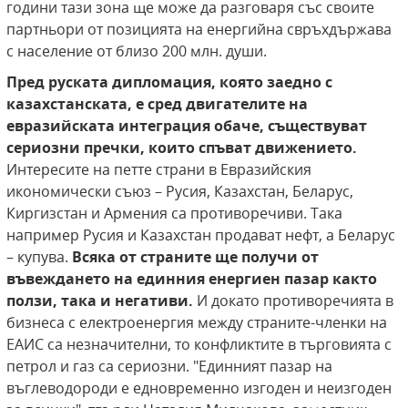
години тази зона ще може да разговаря със своите
партньори от позицията на енергийна свръхдържава
с население от близо 200 млн. души.
Пред руската дипломация, която заедно с
казахстанската, е сред двигателите на
евразийската интеграция обаче
,
съществуват
сериозни пречки, които спъват движението.
Интересите на петте страни в Евразийския
икономически съюз – Русия, Казахстан, Беларус,
Киргизстан и Армения са противоречиви. Така
например Русия и Казахстан продават нефт, а Беларус
– купува.
Всяка от страните ще получи от
въвеждането на единния енергиен пазар както
ползи, така и негативи.
И докато противоречията в
бизнеса с електроенергия между страните-членки на
ЕАИС са незначителни, то конфликтите в търговията с
петрол и газ са сериозни. "Единният пазар на
въглеводороди е едновременно изгоден и неизгоден