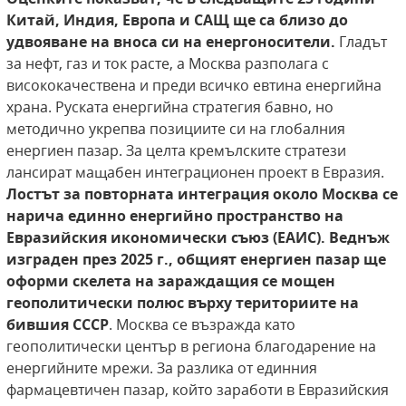
Китай, Индия, Европа и САЩ ще са близо до
удвояване на вноса си на енергоносители.
Гладът
за нефт, газ и ток расте, а Москва разполага с
висококачествена и преди всичко евтина енергийна
храна. Руската енергийна стратегия бавно, но
методично укрепва позициите си на глобалния
енергиен пазар. За целта кремълските стратези
лансират мащабен интеграционен проект в Евразия.
Лостът за повторната интеграция около Москва се
нарича единно енергийно пространство на
Евразийския икономически съюз (ЕАИС). Веднъж
изграден през 2025 г., общият енергиен пазар ще
оформи скелета на зараждащия се мощен
геополитически полюс върху териториите на
бившия СССР
. Москва се възражда като
геополитически център в региона благодарение на
енергийните мрежи. За разлика от единния
фармацевтичен пазар, който заработи в Евразийския