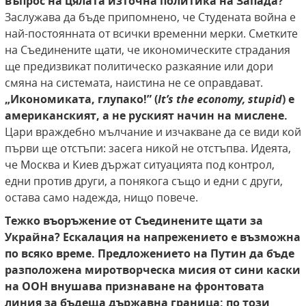
въпрос на цялата източна политика на Запада?
Заслужава да бъде припомнено, че Студената война е
най-постоянната от всички временни мерки. Сметките
на Съединените щати, че икономическите страдания
ще предизвикат политическо разкаяние или дори
смяна на системата, наистина не се оправдават.
„Икономиката, глупако!” (
It’s the economy, stupid
) е
американският, а не руският начин на мислене.
Цари враждебно мълчание и изчакване да се види кой
първи ще отстъпи: засега никой не отстъпва. Идеята,
че Москва и Киев държат ситуацията под контрол,
едни против други, а понякога също и едни с други,
остава само надежда, нищо повече.
Тежко въоръжение от Съединените щати за
Украйна? Ескалация на напрежението е възможна
по всяко време. Предложението на Путин да бъде
разположена миротворческа мисия от сини каски
на ООН внушава признаване на фронтовата
линия за бъдеща държавна граница: по този