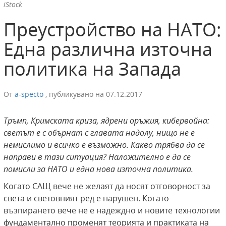
iStock
Преустройство на НАТО:
Една различна източна
политика на Запада
От
a-specto
,
публикувано на
07.12.2017
Тръмп, Кримската криза, ядрени оръжия, кибервойна:
светът е с обърнат с главата надолу, нищо не е
немислимо и всичко е възможно. Какво трябва да се
направи в тази ситуация? Наложително е да се
помисли за НАТО и една нова източна политика.
Когато САЩ вече не желаят да носят отговорност за
света и световният ред е нарушен. Когато
възпирането вече не е надеждно и новите технологии
фундаментално променят теорията и практиката на