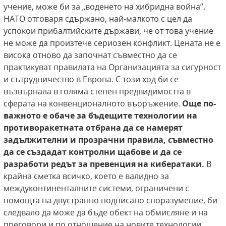
учение, може би за „воденето на хибридна война”.
НАТО отговаря сдържано, най-малкото с цел да
успокои прибалтийските държави, че от това учение
не може да произтече сериозен конфликт. Цената не е
висока отново да започнат съвместно да се
практикуват правилата на Организацията за сигурност
и сътрудничество в Европа. С този ход би се
възвърнала в голяма степен предвидимостта в
сферата на конвенционалното въоръжение.
Още по-
важното е обаче за бъдещите технологии на
противоракетната отбрана да се намерят
задължителни и прозрачни правила, съвместно
да се създадат контролни щабове и да се
разработи редът за превенция на кибератаки.
В
крайна сметка всичко, което е валидно за
междуконтиненталните системи, ограничени с
помощта на двустранно подписано споразумение, би
следвало да може да бъде обект на обмисляне и на
преговори и по отношение на новите технологии.