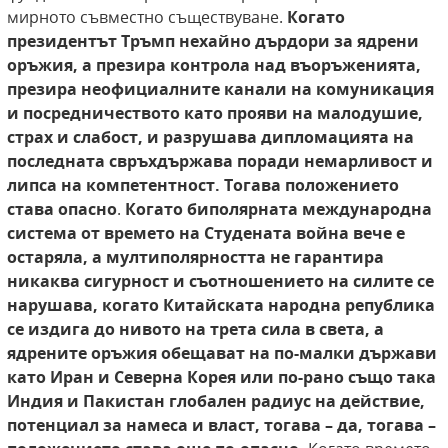
мирното съвместно съществуване.
Когато
президентът Тръмп нехайно дърдори за ядрени
оръжия, а презира контрола над въоръженията,
презира неофициалните канали на комуникация
и посредничеството като прояви на малодушие,
страх и слабост, и разрушава дипломацията на
последната свръхдържава поради немарливост и
липса на компетентност. Тогава положението
става опасно
.
Когато биполярната международна
система от времето на Студената война вече е
остаряла, а мултиполярността не гарантира
никаква сигурност и съотношението на силите се
нарушава, когато Китайската народна република
се издига до нивото на трета сила в света, а
ядрените оръжия обещават на по-малки държави
като Иран и Северна Корея или по-рано също така
Индия и Пакистан глобален радиус на действие,
потенциал за намеса и власт, тогава – да, тогава –