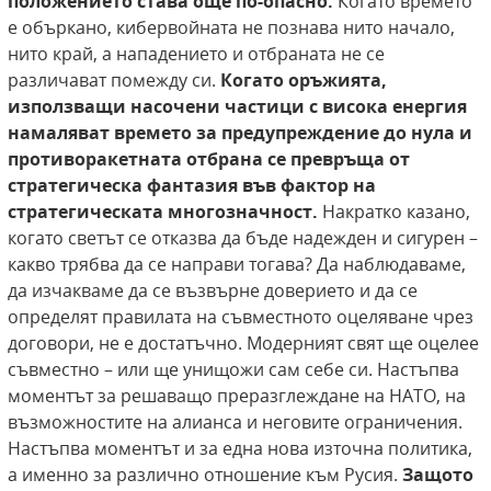
положението става още по-опасно.
Когато времето
е объркано, кибервойната не познава нито начало,
нито край, а нападението и отбраната не се
различават помежду си.
Когато оръжията,
използващи насочени частици с висока енергия
намаляват времето за предупреждение до нула и
противоракетната отбрана се превръща от
стратегическа фантазия във фактор на
стратегическата многозначност.
Накратко казано,
когато светът се отказва да бъде надежден и сигурен –
какво трябва да се направи тогава? Да наблюдаваме,
да изчакваме да се възвърне доверието и да се
определят правилата на съвместното оцеляване чрез
договори, не е достатъчно. Модерният свят ще оцелее
съвместно – или ще унищожи сам себе си. Настъпва
моментът за решаващо преразглеждане на НАТО, на
възможностите на алианса и неговите ограничения.
Настъпва моментът и за една нова източна политика,
а именно за различно отношение към Русия.
Защото