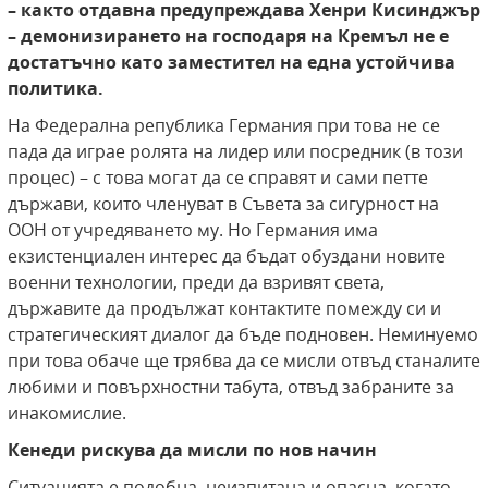
– както отдавна предупреждава Хенри Кисинджър
– демонизирането на господаря на Кремъл не е
достатъчно като заместител на една устойчива
политика.
На Федерална република Германия при това не се
пада да играе ролята на лидер или посредник (в този
процес) – с това могат да се справят и сами петте
държави, които членуват в Съвета за сигурност на
ООН от учредяването му. Но Германия има
екзистенциален интерес да бъдат обуздани новите
военни технологии, преди да взривят света,
държавите да продължат контактите помежду си и
стратегическият диалог да бъде подновен. Неминуемо
при това обаче ще трябва да се мисли отвъд станалите
любими и повърхностни табута, отвъд забраните за
инакомислие.
Кенеди рискува да мисли по нов начин
Ситуацията е подобна, неизпитана и опасна, когато