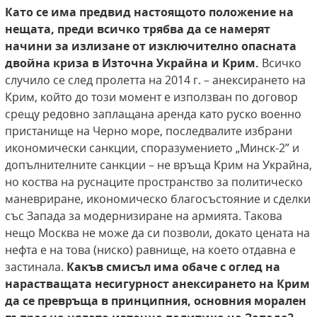
Като се има предвид настоящото положение на
нещата, преди всичко трябва да се намерят
начини за излизане от изключително опасната
двойна криза в Източна Украйна и Крим.
Всичко
случило се след пролетта на 2014 г. – анексирането на
Крим, който до този момент е използван по договор
срещу редовно заплащана аренда като руско военно
пристанище на Черно море, последвалите избрани
икономически санкции, споразумението „Минск-2” и
допълнителните санкции – не връща Крим на Украйна,
но коства на руснаците пространство за политическо
маневриране, икономическо благосъстояние и сделки
със Запада за модернизиране на армията. Такова
нещо Москва не може да си позволи, докато цената на
нефта е на това (ниско) равнище, на което отдавна е
застинала.
Какъв смисъл има обаче с оглед на
нарастващата несигурност анексирането на Крим
да се превръща в принципния, основния морален