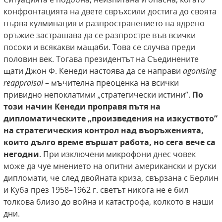
конфронтацията на двете свръхсили достига до своята
първа кулминация и разпространението на ядрено
оръжие застрашава да се разпростре във всички
посоки и всякакви мащаби. Това се случва преди
половин век. Тогава президентът на Съединените
щати Джон Ф. Кенеди настоява да се направи
agonising
reappraisal
– мъчителна преоценка на всички
привидно непоклатими „стратегически истини”.
По
този начин Кенеди проправя пътя на
дипломатическите „произведения на изкуството”
на стратегическия контрол над въоръженията,
които дълго време вършат работа, но сега вече са
негодни
. При изключени микрофони днес човек
може да чуе мнението на опитни американски и руски
дипломати, че след двойната криза, свързана с Берлин
и Куба през 1958–1962 г. светът никога не е бил
толкова близо до война и катастрофа, колкото в наши
дни.