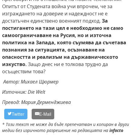
Опитът от Студената война учи впрочем, че за
изграждането на доверие и надеждност не е
достатъчен единствено военният подход.
За
постигането на тази цел е необходимо не само
самоограничаване на Русия, но и източна
политика на Запада, която съумява да съчетава
познания за ситуацията, осъзнаване на
опасността и реализъм на държавническото
изкуство.
Защо днес ни е толкова трудно да
осъществим това?
Автор: Михаел Щюрмер
Източник: Die Welt
Превод: Мария Дерменджиева
Twitter
E-Mail
* Този текст не може да бъде препечатван и копиран в други
медии без изричното разрешение на редакцията на
infacto