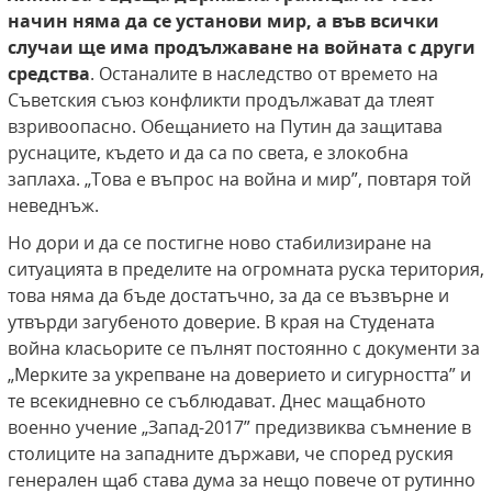
начин няма да се установи мир, а във всички
случаи ще има продължаване на войната с други
средства
. Oстаналите в наследство от времето на
Съветския съюз конфликти продължават да тлеят
взривоопасно. Обещанието на Путин да защитава
руснаците, където и да са по света, е злокобна
заплаха. „Това е въпрос на война и мир”, повтаря той
неведнъж.
Но дори и да се постигне ново стабилизиране на
ситуацията в пределите на огромната руска територия,
това няма да бъде достатъчно, за да се възвърне и
утвърди загубеното доверие. В края на Студената
война класьорите се пълнят постоянно с документи за
„Мерките за укрепване на доверието и сигурността” и
те всекидневно се съблюдават. Днес мащабното
военно учение „Запад-2017” предизвиква съмнение в
столиците на западните държави, че според руския
генерален щаб става дума за нещо повече от рутинно