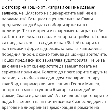
В отговор на Тошко от „Изправи се! Ние идваме“
заявиха, че:
„Мястото на сценаристите май не е в
парламента“. Всъщност сценаристите на Слави
продължават да бъдат свободни артисти, а не
политици. Те са искрени и в парламента играят себе
си. Когато излиза на парламентарната трибуна, Тошко
си представя, че е в студиото на 7/8. Той говори от
най-високия форум в държавата така, сякаш забива
поредния пирон, с който трябва да шокира зрителите.
Тошко преди всичко забавлява аудиторията. Не бива
да очакваме от сценаристите да заемат позата на
сериозни политици. Колкото до преговорите с другите
партии, както би казал един друг сценарист, от друг
калибър, например великолепният Георги Мишев,
авторът на много култови български комедийни
филми, Слави е „началник“. А „началник“ преговори не
води. В световен план почти всички бизнес лидери са
врагове на либералната демокрация в рамките на