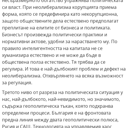
несъразмерното богатство упражнява политическата
си власт. При неолиберализма корупцията приема
форма, която се предефинира като некорупционна,
защото обществените дела естествено предполагат
преплитане на елитите от бизнеса и политиката.
Бизнесът произвежда политически практики и
нормативни актове, удобни за нарастването му. По
правило интелигентността на капитала не се
хуманизира естествено и не може да бъде в
обществена полза естествено. Тя трябва да се
регулира. И това е най-дълбокият проблем и дефект на
неолиберализма. Отхвърлянето на всяка възможност
за регулация.
Третото ниво от разреза на политическата ситуация у
нас, най-дълбокото, най-невидимото, но значимото,
съдържа геополитическа тъкан, която подхранва
определени процеси. България е на фронтовата
предна линия между двата геополитически полюса,
Русия и САЩ. Технологията на управляемия хаос