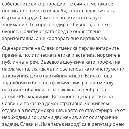
собствените си корпорации. Те считат, че така се
постигат по-високи печалби, когато решенията са
бързи и твърди. Само че политиката е друго
занимание. Тя кореспондира с бизнеса, но не е
бизнес. Политическата среда е обществено
хоризонтална, а не корпоративно вертикална.
Сценаристите на Слави отмениха парламентарните
правила, политическата етика и естетика, нормите в
публичната реч. Въведоха шоу-кича като профил на
парламента, скандалът и съспенсът като инструменти
за комуникация в партийния живот. Всичко това
задълбочи и без това фактическия разрив между
партиите, обявили се за някаква своеобразна
„антиГЕРБ“-коалиция. Всъщност сценаристите на
Слави ни показаха демонстративно, че живеем
отдавна в постдемокрация, която се структурира не от
необходими социални движения, а от олигархични
задачи. Слави и „Има такъв народ“ са в репутационен