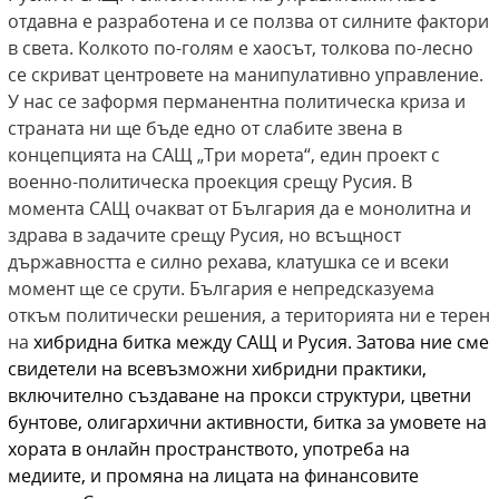
отдавна е разработена и се ползва от силните фактори
в света. Колкото по-голям е хаосът, толкова по-лесно
се скриват центровете на манипулативно управление.
У нас се заформя перманентна политическа криза и
страната ни ще бъде едно от слабите звена в
концепцията на САЩ „Три морета“, един проект с
военно-политическа проекция срещу Русия. В
момента САЩ очакват от България да е монолитна и
здрава в задачите срещу Русия, но всъщност
държавността е силно рехава, клатушка се и всеки
момент ще се срути. България е непредсказуема
откъм политически решения, а територията ни е терен
на
хибридна битка между САЩ и Русия. Затова ние сме
свидетели на всевъзможни хибридни практики,
включително създаване на прокси структури, цветни
бунтове, олигархични активности, битка за умовете на
хората в онлайн пространството, употреба на
медиите, и промяна на лицата на финансовите