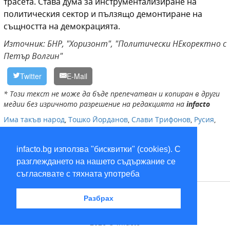
трасета.
Става дума за инструментализиране на
политическия сектор и пълзящо демонтиране на
същността на демокрацията.
Източник: БНР, "Хоризонт", "Политически НЕкоректно с
Петър Волгин"
Twitter
E-Mail
* Този текст не може да бъде препечатван и копиран в други
медии без изричното разрешение на редакцията на
infacto
Има такъв народ
,
Тошко Йорданов
,
Слави Трифонов
,
Русия
,
Христо Иванов
,
САЩ
infacto.bg използва "бисквитки" (cookies). С
разглеждането на нашето съдържание се
съгласявате с тяхната употреба
RSS
Разбрах
2026 © infacto