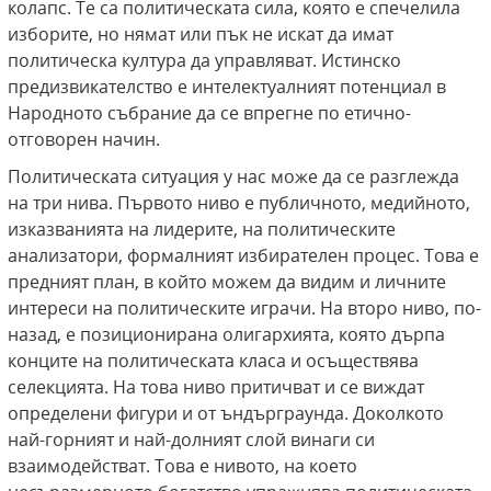
колапс. Tе са политическата сила, която е спечелила
изборите, но нямат или пък не искат да имат
политическа култура да управляват. Истинско
предизвикателство е интелектуалният потенциал в
Народното събрание да се впрегне по етично-
отговорен начин.
Политическата ситуация у нас може да се разглежда
на три нива. Първото ниво е публичното, медийното,
изказванията на лидерите, на политическите
анализатори, формалният избирателен процес. Това е
предният план, в който можем да видим и личните
интереси на политическите играчи. На второ ниво, по-
назад, е позиционирана олигархията, която дърпа
конците на политическата класа и осъществява
селекцията. На това ниво притичват и се виждат
определени фигури и от ъндърграунда. Доколкото
най-горният и най-долният слой винаги си
взаимодействат. Това е нивото, на което