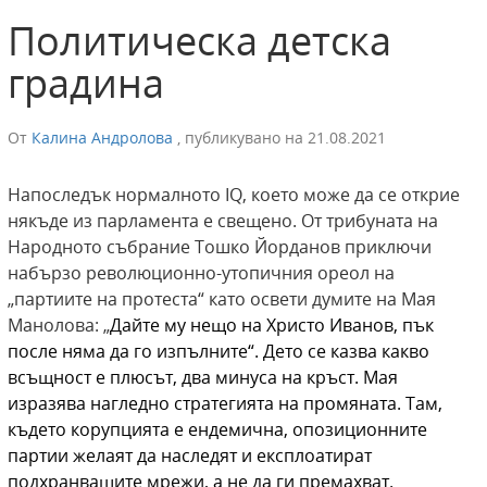
Политическа детска
градина
От
Калина Андролова
,
публикувано на
21.08.2021
Напоследък нормалното IQ, което може да се открие
някъде из парламента е свещено. От трибуната на
Народното събрание Тошко Йорданов приключи
набързо революционно-утопичния ореол на
„партиите на протеста“ като освети думите на Мая
Манолова: „
Дайте му не
щ
о на Христо Иванов
, пък
после
няма да
го изпълн
ите“. Дето се казва какво
всъщност е плюсът, два минуса на кръст. Мая
изразява нагледно стратегията на промяната. Там,
където корупцията е ендемична, опозиционните
партии желаят да наследят и експлоатират
подхранващите мрежи, а не да ги премахват.