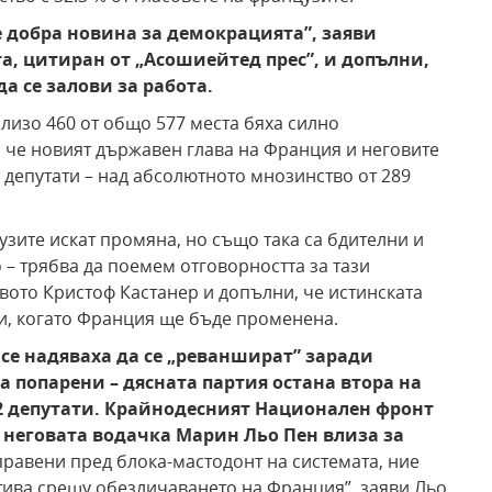
е добра новина за демокрацията”
, заяви
а, цитиран от „Асошиейтед прес”
, и допълни,
а се залови за работа.
лизо 460 от общо 577 места бяха силно
, че новият държавен глава на Франция и неговите
 депутати – над абсолютното мнозинство от 289
узите искат промяна, но също така са бдителни и
– трябва да поемем отговорността за тази
вото Кристоф Кастанер и допълни, че истинската
ни, когато Франция ще бъде променена.
се надяваха да се „реваншират” заради
а попарени – дясната партия остана втора на
2 депутати.
Крайнодесният Национален фронт
а неговата водачка Марин Льо Пен влиза за
правени пред блока-мастодонт на системата, ние
отива срещу обезличаването на Франция”, заяви Льо