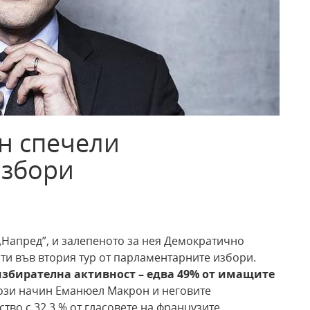
н спечели
избори
„Напред”, и залепеното за нея Демократично
и във втория тур от парламентарните избори.
 избирателна активност – едва 49% от имащите
ози начин Еманюел Макрон и неговите
во с 32.3 % от гласовете на французите.