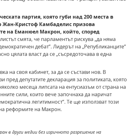
еската партия, която губи над 200 места в
р Жан-Кристоф Камбаделис призова
те на Еманюел Макрон, който, според
истът смята, че парламентът рискува „да няма
 демократичен дебат”. Лидерът на „Републиканците”
но цялата власт да се „съсредоточава в една
а на своя кабинет, за да се състави нов. В
и пред депутатите декларация за политиката, която
няколко месеца липсата на ентусиазъм от страна на
ните сили, които вече започнаха да наричат
емократична легитимност”. Те ще използват този
 на реформите на Макрон.
ран в други медии без изричното разрешение на