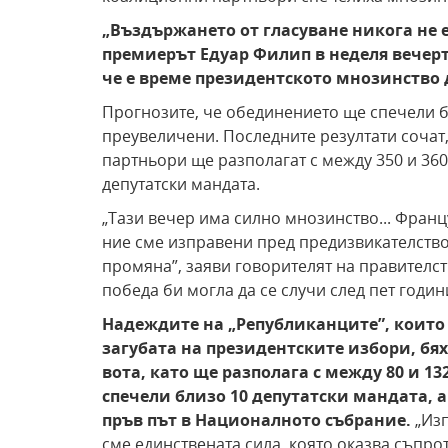
„Въздържането от гласуване никога не 
премиерът Едуар Филип в неделя вечерт
че е време президентското мнозинство д
Прогнозите, че обединението ще спечели б
преувеличени. Последните резултати сочат
партньори ще разполагат с между 350 и 360
депутатски мандата.
„Тази вечер има силно мнозинство... Франц
ние сме изправени пред предизвикателство 
промяна”, заяви говорителят на правителст
победа би могла да се случи след пет годи
Надеждите на „Републиканците”, които 
загубата на президентските избори, бях
вота, като ще разполага с между 80 и 13
спечели близо 10 депутатски мандата, 
пръв път в Националното събрание.
„Из
сме единствената сила, която оказва съпр