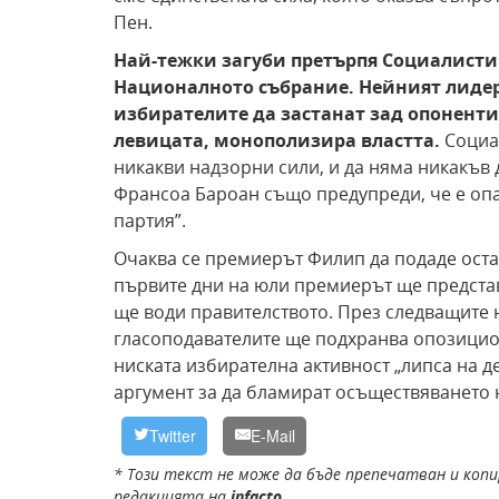
Пен.
Най-тежки загуби претърпя Социалистич
Националното събрание. Нейният лиде
избирателите да застанат зад опоненти
левицата, монополизира властта.
Социал
никакви надзорни сили, и да няма никакъв
Франсоа Бароан също предупреди, че е опас
партия”.
Очаква се премиерът Филип да подаде оставк
първите дни на юли премиерът ще представ
ще води правителството. През следващите 
гласоподавателите ще подхранва опозицион
ниската избирателна активност „липса на д
аргумент за да бламират осъществяването
Twitter
E-Mail
* Този текст не може да бъде препечатван и копи
редакцията на
infacto