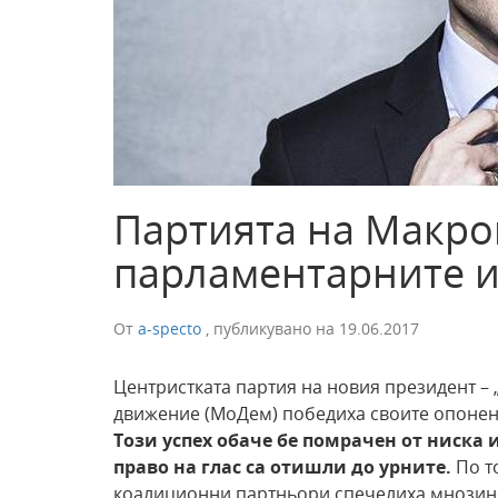
Партията на Макро
парламентарните 
От
a-specto
,
публикувано на
19.06.2017
Центристката партия на новия президент – 
движение (МоДем) победиха своите опонент
Този успех обаче бе помрачен от ниска
право на глас са отишли до урните.
По т
коалиционни партньори спечелиха мнозинст