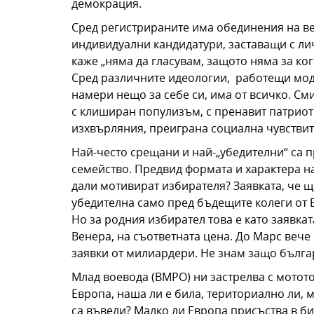
демокрация.
Сред регистрираните има обединения на в
индивидуални кандидатури, заставащи с лич
каже „няма да гласувам, защото няма за ко
Сред различните идеологии, работещи мод
намери нещо за себе си, има от всичко. С
с клиширан популизъм, с пренавит патрио
изхвърляния, преиграна социална чувствит
Най-често срещани и най-„убедителни“ са 
семейство. Предвид формата и характера н
дали мотивират избирателя? Заявката, че щ
убедителна само пред бъдещите колеги от 
Но за родния избирател това е като заявкат
Венера, на съответната цена. До Марс вече
заявки от милиардери. Не знам защо българ
Млад воевода (ВМРО) ни застрелва с мотот
Европа, наша ли е била, териториално ли, 
са въвели? Малко ли Европа присъства в би