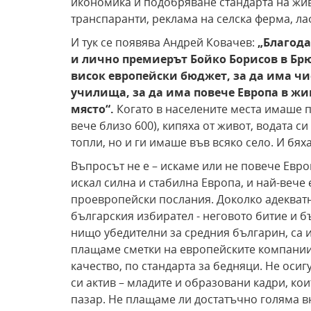
икономика и подобряване стандарта на живо
транспаранти, реклама на селска ферма, л
И тук се появява Андрей Ковачев:
„Благода
и лично премиерът Бойко Борисов в Бр
висок европейски бюджет
,
за да има чи
училища, за да има повече Европа в жив
място“.
Когато в населените места имаше 
вече близо 600), кипяха от живот, водата с
топли, но и ги имаше във всяко село. И бях
Въпросът не е – искаме или не повече Евро
искал силна и стабилна Европа, и най-вече
проевропейски послания. Доколко адекватн
българския избирател
- неговото битие и 
нищо убедителни за средния българин, са 
плащаме сметки на европейските компании у
качество, по стандарта за бедняци. Не оси
си актив – младите и образовани кадри, ко
пазар. Не плащаме ли достатъчно голяма вн