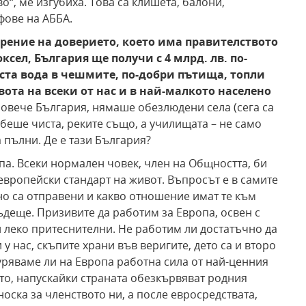
“, ме изгубиха. Това са клишета, балони,
афове на АББА.
рение на доверието, което има правителството
юксел
,
България ще получи с 4 млрд. лв. по-
ста вода в чешмите, по-добри пътища, топли
ота на всеки от нас и в най-малкото населено
повече България, нямаше обезлюдени села (сега са
и беше чиста, реките също, а училищата – не само
а пълни. Де е тази България?
па. Всеки нормален човек, член на Общността, би
 европейски стандарт на живот. Въпросът е в самите
о са отправени и какво отношение имат те към
бъдеще. Призивите да работим за Европа, освен с
и леко притеснителни. Не работим ли достатъчно да
 нас, скъпите храни във веригите, дето са и второ
гуряваме ли на Европа работна сила от най-ценния
ито, напускайки страната обезкървяват родния
оска за членството ни, а после евросредствата,