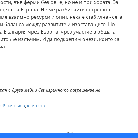
ости, във ферми без овце, но не и при хората. За
дещето на Европа. Не ме разбирайте погрешно –
яме взаимно ресурси и опит, нека е стабилна - сега
ри баланса между развитите и изоставащите. Но…
а България чрез Европа, чрез участие в общата
оито ще излъчим. И да подкрепим онези, които са
ма.
ран в други медии без изричното разрешение на
ейски съюз
,
клишета
RSS