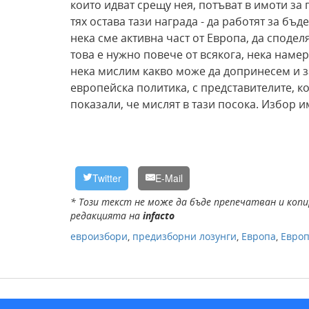
които идват срещу нея, потъват в имоти за г
тях остава тази награда - да работят за бъ
нека сме активна част от Европа, да сподел
това е нужно повече от всякога, нека наме
нека мислим какво може да допринесем и з
европейска политика, с представителите, к
показали, че мислят в тази посока.
Избор и
Twitter
E-Mail
* Този текст не може да бъде препечатван и копи
редакцията на
infacto
евроизбори
,
предизборни лозунги
,
Европа
,
Европ