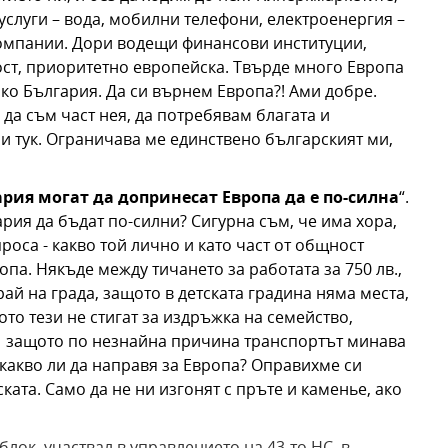
слуги – вода, мобилни телефони, електроенергия –
компании. Дори водещи финансови институции,
ост, приоритетно европейска. Твърде много Европа
лко България. Да си върнем Европа?! Ами добре.
да съм част нея, да потребявам благата и
 и тук. Ограничава ме единствено българският ми,
рия могат да допринесат Европа да е по-силна
“.
рия да бъдат по-силни? Сигурна съм, че има хора,
роса - какво той лично и като част от общност
па. Някъде между тичането за работата за 750 лв.,
рай на града, защото в детската градина няма места,
то тези не стигат за издръжка на семейство,
ти, защото по незнайна причина транспортът минава
 какво ли да направя за Европа? Оправихме си
ката. Само да не ни изгонят с пръте и каменье, ако
ок, участвал в управлението на 43-то НС, в