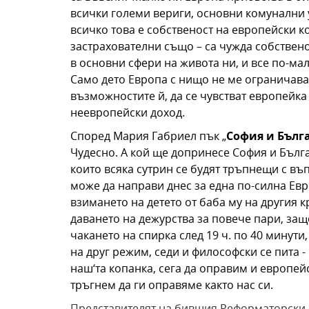
всички големи вериги, основни комунални у
всичко това е собственост на европейски 
застрахователни също – са чужда собствен
в основни сфери на живота ни, и все по-ма
Само дето Европа с нищо не ме ограничава 
възможностите й, да се чувстват европейка
неевропейски доход.
Според Мария Габриел пък „
София и Бълга
Чудесно. А кой ще допринесе София и Бълга
които всяка сутрин се будят тръпнещи с въп
може да направи днес за една по-силна Евро
взимането на детето от баба му на другия к
даването на дежурства за повече пари, защо
чакането на спирка след 19 ч. по 40 мину
на друг режим, седи и философски се пита -
наш‘та копанка, сега да оправим и европейс
тръгнем да ги оправяме както нас си.
Представителят на бившия Реформаторски бл