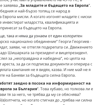
е заявява „
За младите и бъдещето на Европа
”.
й-бедния и най-бързо топящ се народ в
 Европа мисли. А когато изгонят младите с ниски
те инвестират младостта, квалификацията и
допринесат за бъдещето на Европа.
е, така и няма да узнаем от един колоритен
арско национално обединение” Георги Георгиев -
идат, заяви, че оттегля подкрепата си. Движението
Радо Шишарката за президент и вицепрезидент.
слел за „неоправдана и набедена“, но целта на
 ареста, за да си подписва документи и оперира с
лата кампания не я видях, казва. И ние май не я
вете на Баневи за бъдещата силна Европа.
аботят заедно в посока на информираност на
Европа за България
“. Това хубаво, но толкова ли е
и тя за него, че трябва да му се обяснява?
(в)олтчета, но когато стигнах до „трябва ни силна