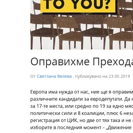
Оправихме Прехода
От
Светлана Велева
,
публикувано на
23.05.2019
Европа има нужда от нас, ние ще я оправим
различните кандидати за евродепутати. Да 
за 17-те места, или средно по 19 за едно мя
политически сили и 8 коалиции, плюс 6 не
регистрация от ЦИК, но две от тях така и не
изборите в последния момент – „Движение 