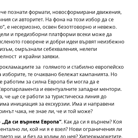
ече познати формати, новосформирани движения,
ния си авторитет. На фона на този избор да се
го“, е несериозно, освен безотговорно и невежо.
ели и предизборни платформи всеки може да
мисленото говорене и добри идеи вървят неизбежно
тизъм, омръзнали себехваления, нелепи
елност и крайни заявки.
прокламациите за голямото и стабилно европейско
а изборите, те очаквано бележат кампанията. Но
е работим за силна Европа би могла да е
Европарламента и евентуалните западни ментори.
а, че ще се работи за туристическа линия до
 има инициация за екскурзии. Има и направени
инът чака, не знае ли, че и той може?
о
„Да си върнем Европа“
. Как да си я върнем? Коя
ментално ли, кой ни я е взел? Нови ограничения ли
тието ни, и без да ходим до нея? Хиперкмаркетите,