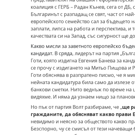
коалиция с ГЕРБ – Радан Кънев, сега от ДБ, с
Българинът с разпадащ се свят, част от на
европейското семейство сал за бъдещето на
заплати, липса на работа и перспектива, и 
качествата си на Запад, със сигурност ще 
Какво мисли за заветното европейско бъдещ
кандидат. В сряда,
лидерът на партия „Бълг
Готи, която издигна Евгения Банева за канд
се прочу с издигането на Митьо Пищова и 
Готи обяснява в разпратено писмо, че я ми
нейната кандидатура била само да излезе от
банкови сметки. Нито веднъж по време на ця
видяхме. И няма да узнаем нищо за плано
Но пък от партия Волт разбираме, че „
ще р
гражданите, да обясняват какво прави 
невидимо и неясно за обществото какво прав
Безспорно, чу се смисъл от тези начеващи б