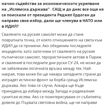
начин съдейства за икономическото укрепване
на „Ислямска държава”
.
САЩ и до днес все още не
са поискали от президента Реджеп Ердоган да
направи своя избор, дали ще членува в НАТО или
в ИДИЛ?
Свалянето на руския самолет може да стане
повратната точка, от която отношението на света към
ИДИЛ да се промени. Ако обединим последните
инциденти, като започнем от свалянето на руския
пътнически самолет, терористичните актове в Париж
и сваления в последните дни руски СУ-24, не може да
не забележим логичната връзка между тях. Най-
накрая, това може би ще накара западните страни да
изградят истински фронт за борба срещу Ислямска
държава. Ако това се случи, Анкара ще бъде
принудена да избира между Запада и радикалния
сунитски ислям. Ако се поинтересуваме от събитията,
довели до Първата световна война, ще ни направи