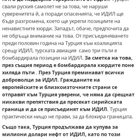
свали руския самолет не за това, че наруши
суверенитета й, а поради опасенията, че ИДИЛ ще
бъде разгромена, което ще укрепи позициите на
ненавистните кюрди. Западът, обаче, предпочита да
не обръща внимание на това. От присъединяването
преди половин година на Турция към коалицията
срещу ИДИЛ, турската авиация само три пъти е
бомбардирала позиции на ИДИЛ.
За сметка на това,
през същия период е бомбардирала кюрдите поне
хиляда пъти
.
През Турция преминават всички
доброволци за ИДИЛ. Гражданите на
европейските и близкоизточните страни се
отправят към Турция уверени, че няма да срещнат
никакви препятствия да пресекат сирийската
граница и да се присъединят към ИДИЛ.
Турция
практически нищо не прави, за да блокира границата.
Също така, Турция продължава да купува за
милиони долари нефт от ИДИЛ, като по този