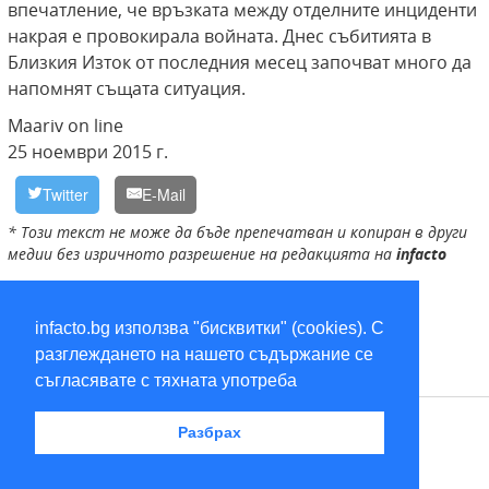
впечатление, че връзката между отделните инциденти
накрая е провокирала войната. Днес събитията в
Близкия Изток от последния месец започват много да
напомнят същата ситуация.
Maariv on line
25 ноември 2015 г.
Twitter
E-Mail
* Този текст не може да бъде препечатван и копиран в други
медии без изричното разрешение на редакцията на
infacto
Русия
,
Турция
infacto.bg използва "бисквитки" (cookies). С
разглеждането на нашето съдържание се
съгласявате с тяхната употреба
RSS
Разбрах
2026 © infacto