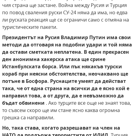
чия страна ще застане. Война между Русия и Турция
по повод сваления руски СУ-24 няма да има, но едва
ли руската реакция ще се ограничи само с отмяна на
туристическите пакети.
Президентът на Русия Владимир Путин има свои
методи да отговаря на подобни удари и той няма
да остави сметката неплатена. В един прекрасен
ден анонимна хакерска атака ще срине
Истанбулската борса. Или пък някакъв турски
кораб при неясни обстоятелства, неочаквано ще
потъне в Босфора. Руснаците умеят да действат
така, че от една страна на всички да е ясно кой е
направил това, а от друга, да е невъзможно да
бъдат обвинени
. Ако турците все още не знаят това,
то съвсем скоро ще им стане ясно каква огромна
грешка са направили.
Но, така става, когато разрешават на член на
НАТО да поддържа терористите от ИДИЛ.
Турция