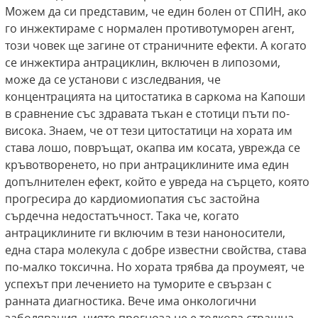
Можем да си представим, че един болен от СПИН, ако
го инжектираме с нормален противотуморен агент,
този човек ще загине от страничните ефекти. А когато
се инжектира антрациклин, включен в липозоми,
може да се установи с изследвания, че
концентрацията на цитостатика в саркома на Капоши
в сравнение със здравата тъкан е стотици пъти по-
висока. Знаем, че от тези цитостатици на хората им
става лошо, повръщат, окапва им косата, уврежда се
кръвотворенето, но при антрациклините има един
допълнителен ефект, който е увреда на сърцето, която
прогресира до кардиомиопатия със застойна
сърдечна недостатъчност. Така че, когато
антрациклините ги включим в тези наноносители,
една стара молекула с добре известни свойства, става
по-малко токсична. Но хората трябва да проумеят, че
успехът при лечението на туморите е свързан с
ранната диагностика. Вече има онкологични