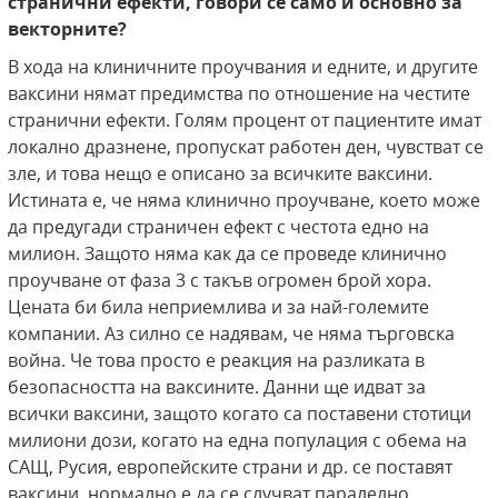
странични ефекти, говори се само и основно за
векторните?
В хода на клиничните проучвания и едните, и другите
ваксини нямат предимства по отношение на честите
странични ефекти. Голям процент от пациентите имат
локално дразнене, пропускат работен ден, чувстват се
зле, и това нещо е описано за всичките ваксини.
Истината е, че няма клинично проучване, което може
да предугади страничен ефект с честота едно на
милион. Защото няма как да се проведе клинично
проучване от фаза 3 с такъв огромен брой хора.
Цената би била неприемлива и за най-големите
компании. Аз силно се надявам, че няма търговска
война. Че това просто е реакция на разликата в
безопасността на ваксините. Данни ще идват за
всички ваксини, защото когато са поставени стотици
милиони дози, когато на една популация с обема на
САЩ, Русия, европейските страни и др. се поставят
ваксини, нормално е да се случват паралелно