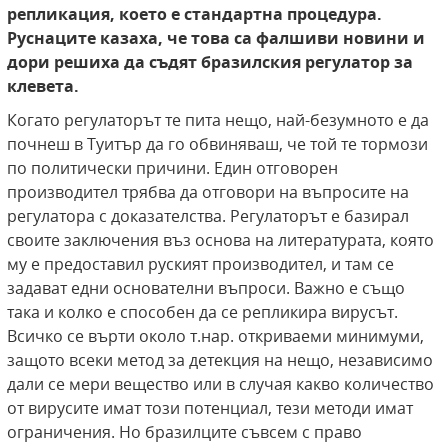
репликация, което е стандартна процедура.
Руснаците казаха, че това са фалшиви новини и
дори решиха да съдят бразилския регулатор за
клевета.
Когато регулаторът те пита нещо, най-безумното е да
почнеш в Туитър да го обвиняваш, че той те тормози
по политически причини. Един отговорен
производител трябва да отговори на въпросите на
регулатора с доказателства. Регулаторът е базирал
своите заключения въз основа на литературата, която
му е предоставил руският производител, и там се
задават едни основателни въпроси. Важно е също
така и колко е способен да се репликира вирусът.
Всичко се върти около т.нар. откриваеми минимуми,
защото всеки метод за детекция на нещо, независимо
дали се мери вещество или в случая какво количество
от вирусите имат този потенциал, тези методи имат
ограничения. Но бразилците съвсем с право