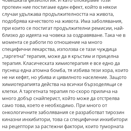
човешката физиология. И като блокираме този
протеин ние постигаме един ефект, който в някои
случаи удължава продължителността на живота,
подобрява качеството на живота. Има заболявания,
при които се постигат продължителни ремисии, най-
близко до идеята на човека за оздравяване. Така че в
момента се работи по отношение на много
специфични лекарства, използва се тази чуждица
„таргетна“ терапия, може да я кръстим и прицелна
терапия. Класическата химиотерапия е все едно да
пуснеш една атомна бомба, тя избива тези хора, които
не ни кефят, но убива и цивилното население. Защото
химиотерапията действа на всички бързоделящи се
клетки. А таргетната терапия по-скоро прилича на
много добър снайперист, който може да отстрелва
само това, което е необходимо. При много от
онкологичните заболявания се разработват тирозин
киназни инхибитори, това са специфични инхибитори
на рецептори за растежни фактори, които туморната