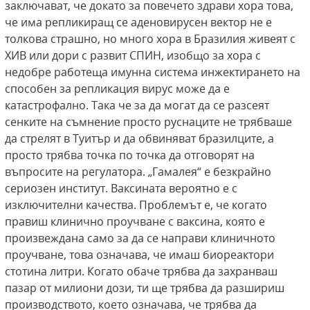
заключават, че докато за повечето здрави хора това,
че има репликиращ се аденовирусен вектор не е
толкова страшно, но много хора в Бразилия живеят с
ХИВ или дори с развит СПИН, изобщо за хора с
недобре работеща имунна система инжектирането на
способен за репликация вирус може да е
катастрофално. Така че за да могат да се разсеят
сенките на съмнение просто руснаците не трябваше
да стрелят в Туитър и да обвиняват бразилците, а
просто трябва точка по точка да отговорят на
въпросите на регулатора. „Гамалея“ е безкрайно
сериозен институт. Ваксината вероятно е с
изключителни качества. Проблемът е, че когато
правиш клинично проучване с ваксина, която е
произвеждана само за да се направи клиничното
проучване, това означава, че имаш биореактори
стотина литри. Когато обаче трябва да захранваш
пазар от милиони дози, ти ще трябва да разшириш
производството, което означава, че трябва да