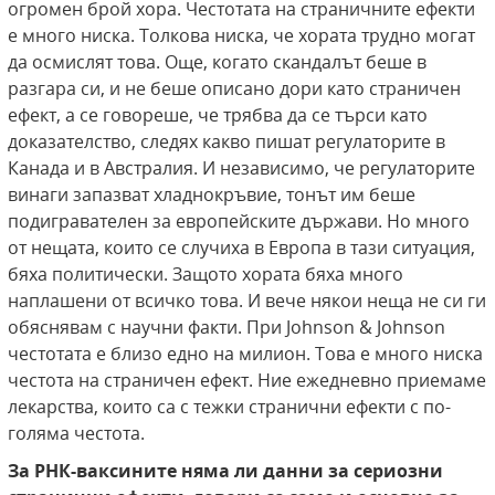
огромен брой хора. Честотата на страничните ефекти
е много ниска. Толкова ниска, че хората трудно могат
да осмислят това. Още, когато скандалът беше в
разгара си, и не беше описано дори като страничен
ефект, а се говореше, че трябва да се търси като
доказателство, следях какво пишат регулаторите в
Канада и в Австралия. И независимо, че регулаторите
винаги запазват хладнокръвие, тонът им беше
подигравателен за европейските държави. Но много
от нещата, които се случиха в Европа в тази ситуация,
бяха политически. Защото хората бяха много
наплашени от всичко това. И вече някои неща не си ги
обяснявам с научни факти. При Johnson & Johnson
честотата е близо едно на милион. Това е много ниска
честота на страничен ефект. Ние ежедневно приемаме
лекарства, които са с тежки странични ефекти с по-
голяма честота.
За РНК-ваксините няма ли данни за
с
ериозни