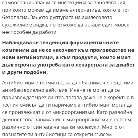
самоограничаващи се инфекции и за заболявания,
при които можем да имаме алтернатива, която е по-
безопасна. Защото руптурата на ахилесовото
сухожилие е рядка, но тя може да остави един човек
неспособен да работи.
Наблюдава се тенденция фармацевтичните
компании да не се насочват към производство на
нови антибиотици, а към продукти, които имат
дългосрочна употреба като лекарствата за диабет
и други подобни.
Антибиотици е терминът, за да обясним, че нещо има
антибактериално действие. Иначе те могат да се
произвеждат чрез синтез, тогава даже не е коректно в
тесния смисъл да ги наричаме антибиотици, могат да
се произвеждат и от микроорганизми. Като развойна
дейност това занимание с микроорганизми е съвсем
различно от синтеза на малки молекули. Много от
познатите ти антибиотици са открити съвсем