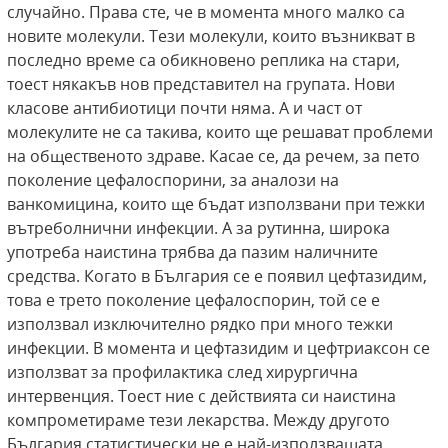
случайно. Права сте, че в момента много малко са
новите молекули. Тези молекули, които възникват в
последно време са обикновено реплика на стари,
тоест някакъв нов представител на групата. Нови
класове антибиотици почти няма. А и част от
молекулите не са такива, които ще решават проблеми
на общественото здраве. Касае се, да речем, за пето
поколение цефалоспорини, за аналози на
ванкомицина, които ще бъдат използвани при тежки
вътреболнични инфекции. А за рутинна, широка
употреба наистина трябва да пазим наличните
средства. Когато в България се е появил цефтазидим,
това е трето поколение цефалоспорин, той се е
използвал изключително рядко при много тежки
инфекции. В момента и цефтазидим и цефтриаксон се
използват за профилактика след хирургична
интервенция. Тоест ние с действията си наистина
компрометираме тези лекарства. Между другото
България статистически не е най-използващата