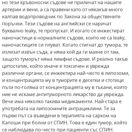
но тези кръвоносни съдове не приличат на нашите
артерии и вени, а са правени като от някакъв много
калпав водопроводчик по Закона за обществените
поръчки. Тези съдове на английски се наричат
буквално leaky, те пропускат. И когато се инжестират
наночастици в нормалните съдове, които не са leaky,
наночастиците си плуват. Когато стигнат до тумора, те
излизат извън съда, а няма кой да ги махне от там,
защото туморът няма лимфни съдове. И реално такъв
цитостатик, който иначе е токсичен и уврежда
различни органи, се инжектира най-често в липозоми,
и концентрацията му в туморите е десетки и стотици
пъти по-голяма от концентрацията му в тъкани, които
ние не искаме антитуморното лекарство да уврежда.
Вече има няколко такива медикаменти. Най-стара е
употребата на липозомните антрациклини. Те за
първи път са въведени в терапията на сарком на
Капоши при болни от СПИН. Това е един тумор, който
се наблюдава по-често при пациенти със СПИН.