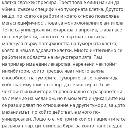
клетка свръхекспресира. Тоест това е един начин да
убиеш съвсем специфично туморната клетка. Другото
нещо, по което се работи и което отново позволява
мегаспецифичност, това са моноклоналните антитела.
Те не са универсални лекарства, напротив, стават все
по-специфични, защото се свързват с някаква
молекула върху повърхността на туморната клетка,
която я няма в здравите клетки. Много интензивно се
работи и в областта на имунотерапията. Там
например има едни лекарства, наречени чекпойнт
инхибитори, които преодоляват много важна
способност на туморите. Туморите са се научили да
избягват имунния отговор, да се маскират. Тези
чекпойнт инхибитори първоначално са разработени
за лечение на меланом, но в момента индикациите им
се разширяват по отношение на други тумори, защото
механизмът, по който действат, е много по-
универсален. Лошото е, че при някои от пациентите се
развива т.нар. цитокинова буря, за която напоследък