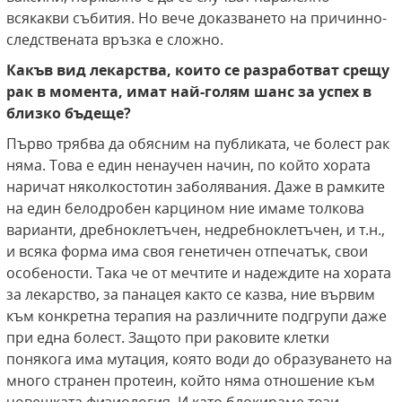
всякакви събития. Но вече доказването на причинно-
следствената връзка е сложно.
Какъв вид лекарства, които се разработват срещу
рак в момента, имат най-голям шанс за успех в
близко бъдеще?
Първо трябва да обясним на публиката, че болест рак
няма. Това е един ненаучен начин, по който хората
наричат няколкостотин заболявания. Даже в рамките
на един белодробен карцином ние имаме толкова
варианти, дребноклетъчен, недребноклетъчен, и т.н.,
и всяка форма има своя генетичен отпечатък, свои
особености. Така че от мечтите и надеждите на хората
за лекарство, за панацея както се казва, ние вървим
към конкретна терапия на различните подгрупи даже
при една болест. Защото при раковите клетки
понякога има мутация, която води до образуването на
много странен протеин, който няма отношение към