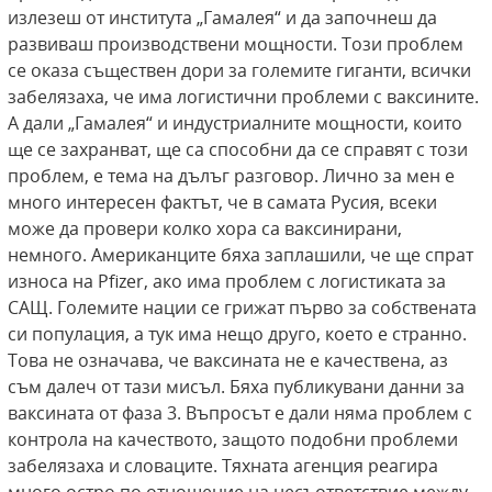
излезеш от института „Гамалея“ и да започнеш да
развиваш производствени мощности. Този проблем
се оказа съществен дори за големите гиганти, всички
забелязаха, че има логистични проблеми с ваксините.
А дали „Гамалея“ и индустриалните мощности, които
ще се захранват, ще са способни да се справят с този
проблем, е тема на дълъг разговор. Лично за мен е
много интересен фактът, че в самата Русия, всеки
може да провери колко хора са ваксинирани,
немного. Американците бяха заплашили, че ще спрат
износа на Pfizer, ако има проблем с логистиката за
САЩ. Големите нации се грижат първо за собствената
си популация, а тук има нещо друго, което е странно.
Това не означава, че ваксината не е качествена, аз
съм далеч от тази мисъл. Бяха публикувани данни за
ваксината от фаза 3. Въпросът е дали няма проблем с
контрола на качеството, защото подобни проблеми
забелязаха и словаците. Тяхната агенция реагира