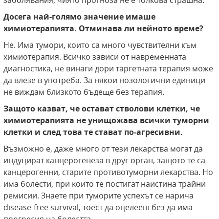
заболявания, чиято прогноза не е толкова страшна.
Досега най-голямо значение имаше
химиотерапията. Отминава ли нейното време?
Не. Има тумори, които са много чувствителни към
химиотерапия. Всичко зависи от навременната
диагностика, не винаги дори таргетната терапия може
да влезе в употреба. За някои нозологични единици
не виждам близкото бъдеще без терапия.
Защото казват, че остават стволови клетки, че
химиотерапията не унищожава всички туморни
клетки и след това те стават по-агресивни.
Възможно е, даже много от тези лекарства могат да
индуцират канцерогенеза в друг орган, защото те са
канцерогенни, старите противотуморни лекарства. Но
има болести, при които те постигат наистина трайни
ремисии. Знаете при туморите успехът се нарича
disease
-free survival, тоест да оцелееш без да има