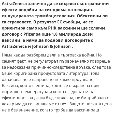
AstraZeneca
започна да се свързва със странични
ефекти подобни на синдрома на хепарин-
индуцираната тромбоцитопения. Обективни ли
са страховете. В резултат ЕС съобщи, че се
ориентира само към РНК ваксини и ще сключи
договор с
Pfizer
за още 1,8 милиарда дози
ваксини, а няма да поднови договорите с
AstraZeneca
и
Johnson & Johnson
.
Няма как да разберем дали е търговска война. Но
самият факт, че рeгулаторът първоначално говореше
за недоказана причинно-следствена връзка, след това
беше коригирана продуктовата литература, това
означава, че е направено някакво проучване.
Ваксина, която е евтина, която се съхранява при
нормална температура и която е с достатъчна
ефективност, за да ни бъде полезна, не би трябвало с
лека ръка да се лишаваме от нея. Защото ниската цена
не е без значение, когато трябва да ваксинираш