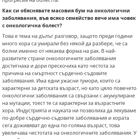
прогресия на болестта.
Как си обяснявате масовия бум на онкологични
заболявания, във всяко семейство вече има човек
с онкологична болест?
Това е тема на дълъг разговор, защото преди години
много хора са умирали без някой да разбере, че са
болни именно от някаква форма на рак. В най-
развитите страни онкологичните заболявания
достигнаха и дори прескочиха като честота за
причина на смъртност сърдечно-съдовите
заболявания. Има едни ужасни тумори, които са
характерни за детската възраст, но като цяло повечето
онкологични заболявания са свързани с акумулиране
на мутации, тоест те са характерни за възрастните
хора. Индустрията и науката ни позволиха да лекуваме
по-добре сърдечно-съдовите заболявания и хората
сега доживяват до една по-голяма възраст, това
увеличава честотата на онкологичните заболявания. У