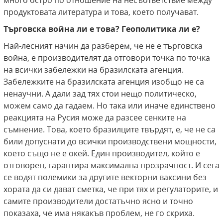
много остро по отношение на несъответствие между
продуктовата литература и това, което получават.
Търговска война ли е това? Геополитика ли е?
Най-лесният начин да разберем, че не е търговска
война, е производителят да отговори точка по точка
на всички забележки на бразилската агенция.
Забележките на бразилската агенция изобщо не са
ненаучни. А дали зад тях стои нещо политическо,
можем само да гадаем. Но така или иначе единствено
реакцията на Русия може да разсее сенките на
съмнение. Това, което бразилците твърдят, е, че не са
били допуснати до всички производствени мощности,
което също не е окей. Един производител, който е
отговорен, гарантира максимална прозрачност. И сега
се водят полемики за другите векторни ваксини без
хората да си дават сметка, че при тях и регулаторите, и
самите производители достатъчно ясно и точно
показаха, че има някакъв проблем, не го скриха.