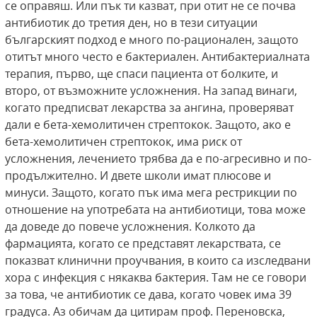
се оправяш. Или пък ти казват, при отит не се почва
антибиотик до третия ден, но в тези ситуации
българският подход е много по-рационален, защото
отитът много често е бактериален. Антибактериалната
терапия, първо, ще спаси пациента от болките, и
второ, от възможните усложнения. На запад винаги,
когато предписват лекарства за ангина, проверяват
дали е бета-хемолитичен стрептокок. Защото, ако е
бета-хемолитичен стрептокок, има риск от
усложнения, лечението трябва да е по-агресивно и по-
продължително. И двете школи имат плюсове и
минуси. Защото, когато пък има мега рестрикции по
отношение на употребата на антибиотици, това може
да доведе до повече усложнения. Колкото да
фармацията, когато се представят лекарствата, се
показват клинични проучвания, в които са изследвани
хора с инфекция с някаква бактерия. Там не се говори
за това, че антибиотик се дава, когато човек има 39
градуса. Аз обичам да цитирам проф. Переновска,