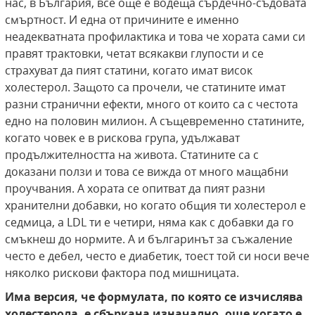
нас, в България, все още е водеща сърдечно-съдовата
смъртност. И една от причините е именно
неадекватната профилактика и това че хората сами си
правят трактовки, четат всякакви глупости и се
страхуват да пият статини, когато имат висок
холестерол. Защото са прочели, че статините имат
разни странични ефекти, много от които са с честота
едно на половин милион. А същевременно статините,
когато човек е в рискова група, удължават
продължителността на живота. Статините са с
доказани ползи и това се вижда от много мащабни
проучвания. А хората се опитват да пият разни
хранителни добавки, но когато общия ти холестерол е
седмица, а
LDL
ти е четири, няма как с добавки да го
смъкнеш до нормите. А и българинът за съжаление
често е дебел, често е диабетик, тоест той си носи вече
няколко рискови фактора под мишницата.
Има версия, че формулата, по която се изчислява
холестерола, е сбъркана изначално, още когато е