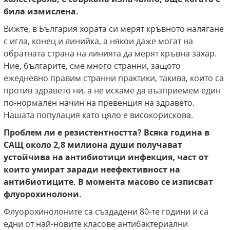
била измислена.
Вижте, в България хората си мерят кръвното налягане
с игла, конец и линийка, а някои даже могат на
обратната страна на линията да мерят кръвна захар.
Ние, българите, сме много странни, защото
ежедневно правим странни практики, такива, които са
против здравето ни, а не искаме да възприемем един
по-нормален начин на превенция на здравето.
Нашата популация като цяло е високорискова.
Проблем ли е резистентността? Всяка година в
САЩ около 2,8 милиона души получават
устойчива на антибиотици инфекция, част от
които умират заради неефективност на
антибиотиците. В момента масово се изписват
флуорохинолони.
Флуорохинолоните са създадени 80-те години и са
едни от най-новите класове антибактериални