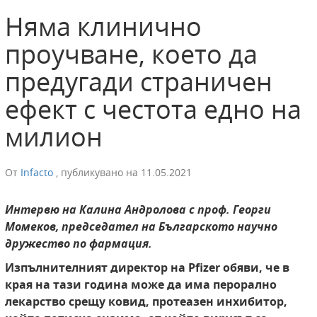
Няма клинично
проучване, което да
предугади страничен
ефект с честота едно на
милион
От
Infacto
,
публикувано на
11.05.2021
Интервю на Калина Андролова с проф. Георги
Момеков, председател на Българското научно
дружество по фармация.
Изпълнителният директор на Pfizer обяви, че в
края на тази година може да има перорално
лекарство срещу ковид, протеазен инхибитор,