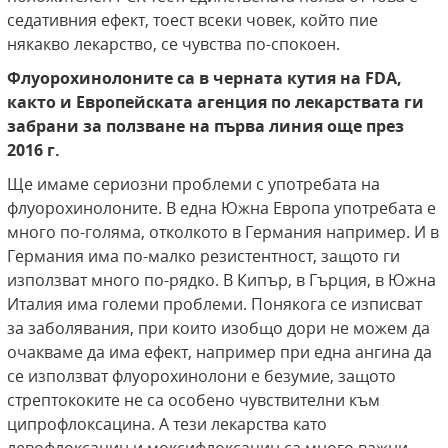
седативния ефект, тоест всеки човек, който пие
някакво лекарство, се чувства по-спокоен.
Флуорохинолоните са в черната кутия на
FDA,
както и
Европейската агенция по лекарствата ги
забрани за ползване на първа линия още през
2016 г.
Ще имаме сериозни проблеми с употребата на
флуорохинолоните. В една Южна Европа употребата е
много по-голяма, отколкото в Германия например. И в
Германия има по-малко резистентност, защото ги
използват много по-рядко. В Кипър, в Гърция, в Южна
Италия има големи проблеми. Понякога се изписват
за заболявания, при които изобщо дори не можем да
очакваме да има ефект, например при една ангина да
се използват флуорохинолони е безумие, защото
стрептококите не са особено чувствителни към
ципрофлоксацина. А тези лекарства като