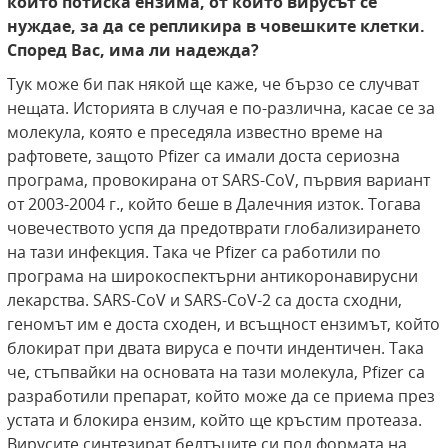
който потиска ензима, от който вирусът се
нуждае, за да се репликира в човешките клетки.
Според Вас, има ли надежда?
Тук може би пак някой ще каже, че бързо се случват
нещата. Историята в случая е по-различна, касае се за
молекула, която е преседяла известно време на
рафтовете, защото
Pfizer са имали доста сериозна
програма, провокирана от SARS-CoV, първия вариант
от 2003-2004 г., който беше в Далечния изток. Тогава
човечеството успя да предотврати глобализирането
на тази инфекция. Така че Pfizer са работили по
програма на широкоспектърни антикоронавирусни
лекарства. SARS-CoV и SARS-CoV-2 са доста сходни,
геномът им е доста сходен, и всъщност ензимът, който
блокират при двата вируса е почти индентичен. Така
че, стъпвайки на основата на тази молекула, Pfizer са
разработили препарат, който може да се приема през
устата и блокира ензим, който ще кръстим протеаза.
Вирусите синтезират белтъците си под формата на