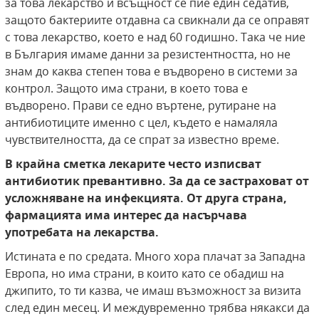
за това лекарство и всъщност се пие един седатив,
защото бактериите отдавна са свикнали да се оправят
с това лекарство, което е над 60 годишно. Така че ние
в България имаме данни за резистентността, но не
знам до каква степен това е въдворено в системи за
контрол. Защото има страни, в което това е
въдворено. Прави се едно въртене, рутиране на
антибиотиците именно с цел, където е намаляла
чувствителността, да се спрат за известно време.
В крайна сметка лекарите често изписват
антибиотик превантивно. За да се застраховат от
усложняване на инфекцията. От друга страна,
фармацията има интерес да насърчава
употребата на лекарства.
Истината е по средата. Много хора плачат за Западна
Европа, но има страни, в които като се обадиш на
джипито, то ти казва, че имаш възможност за визита
след един месец. И междувременно трябва някакси да