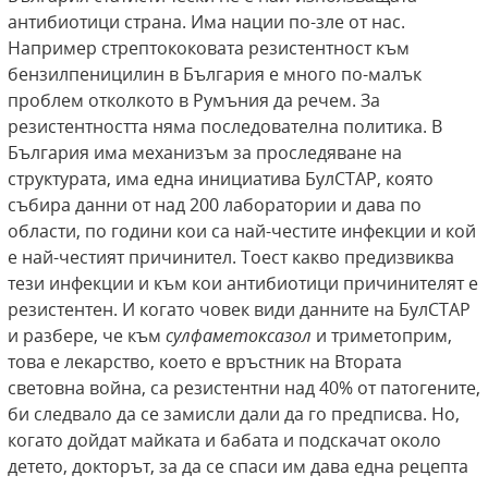
антибиотици страна. Има нации по-зле от нас.
Например стрептококовата резистентност към
бензилпеницилин в България е много по-малък
проблем отколкото в Румъния да речем. За
резистентността няма последователна политика. В
България има механизъм за проследяване на
структурата, има една инициатива БулСТАР, която
събира данни от над 200 лаборатории и дава по
области, по години кои са най-честите инфекции и кой
е най-честият причинител. Тоест какво предизвиква
тези инфекции и към кои антибиотици причинителят е
резистентен. И когато човек види данните на БулСТАР
и разбере, че към
с
улфаметоксазол
и триметоприм
,
това е лекарство, което е връстник на Втората
световна война, са резистентни над 40% от патогените,
би следвало да се замисли дали да го предписва. Но,
когато дойдат майката и бабата и подскачат около
детето, докторът, за да се спаси им дава една рецепта