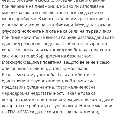
левофлоксацин и моксифлоксацин са много важни
при лечение на пневмонии, но ако ги използваме
масово за щяло и нещяло, това носи след себе си
много проблеми. В много страни има рестрикции за
изписване масово на антибиотици. Между нас казано,
флуорохинолоните никога не са били на първа линия
при пневмониите. Те винаги са били разглеждани като
един вид резервни средства. Особено за възрастни
хора се изписва или макролид или бета-лактам, които
са с много по-добър профил на безопасност.
Моксифлоксацинът поевтиня, защото вече не е само
оригиналния наличен, а това намаляваше
безогледната му употреба. Този антибиотик е
единственият флуорохинолон, който може да
предизвика фулминантна, тоест мълниеносна
чернодробна недостатъчност. Така че това са
лекарства, които при тежки инфекции, при които други
лекарства не работят, са суперважни. Новите указания
на FDA и EMA са да не се използват за минорни,