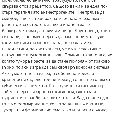
моноклонално антитяло, трастузумаб, което се
свързва с този рецептор. Същото важи и за една по-
стара терапия като антиестрогените. Ние трябва да
сме убедени, че този рак на млечната жлеза има
рецептор за естроген. Защото иначе и да го
блокираме, няма да получим нищо. Друго нещо, което
се прави, е, че вместо да създаваме нови молекули,
вземаме някаква много стара, но я слагаме в
наночастици, за които знаем, че имат селективно
натрупване в туморната тъкан. Причината за това е, че
когато туморът расте, за да стане по-голям от грахово
зърно, той си изгражда сам своя кръвоносна система.
Ако туморът не си изгради собствена мрежа от
кръвоносни съдове, той не може да стане по-голям от
кубически сантиметър. Като кубически сантиметър
той може да се изхранва с кислород, глюкоза и
нутриенти от заобикалящите тъкани. За да стане едно
голямо формирование, което заплашва живота ни,
туморът си формира система от кръвоносни съдове,