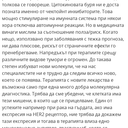
толкова се говореше. Цитокиновата буря ни е доста
позната именно от чекпойнт инхибиторите. Това
мощно стимулиране на имунната система при някои
хора отключва автоимунни реакции. Но в медицината
винаги мислим за съотношение полза/риск. Когато
нещо, използвано при заболявания с тежка прогноза,
ни дава плюсове, рискът от страничните ефекти го
пренебрегваме. Напредъкът при терапиите срещу
различните видове тумори е огромен. До такава
степен избухват нови молекули, че на нас
специалистите ни е трудно да следим всичко ново,
което се появява. Терапията с новите лекарства е
възможна само при една много добра молекулярна
диагностика. Трябва да сме убедени, че клетката има
тези мишени, в които ще се прицелваме. Един от
успехите например при рака на гърдата, ако има
експресия на HER2 рецептор, ние трябва да докажем
тази експресия и тогава в терапията влиза едно