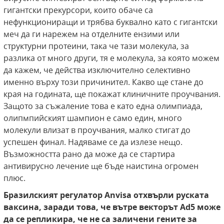
гигантски прекурсори, които обаче са
нефункциониращи и трябва буквално като с гигантски
меч да ги нарежем на отделните ензими или
структурни протеини, така че тази молекула, за
разлика от много други, тя е молекула, за която можем
да кажем, че действа изключително селективно
именно върху този причинител. Какво ще стане до
края на годината, ще покажат клиничните проучвания.
Защото за съжаление това е като една олимпиада,
олипмпийският шампион е само един, много
молекули влизат в проучвания, малко стигат до
успешен финал. Надяваме се да излезе нещо.
Възможността рано да може да се стартира
антивирусно лечение ще бъде наистина огромен
плюс.
Бразилският регулатор Anvisa отхвърли руската
ваксина, заради това, че вътре векторът
Ad
5 може
да се репликира, че не са заличени гените за