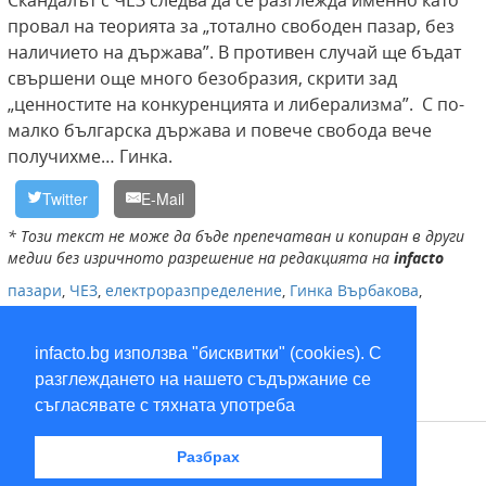
Скандалът с ЧЕЗ следва да се разглежда именно като
провал на теорията за „тотално свободен пазар, без
наличието на държава”. В противен случай ще бъдат
свършени още много безобразия, скрити зад
„ценностите на конкуренцията и либерализма”. С по-
малко българска държава и повече свобода вече
получихме… Гинка.
Twitter
E-Mail
* Този текст не може да бъде препечатван и копиран в други
медии без изричното разрешение на редакцията на
infacto
пазари
,
ЧЕЗ
,
електроразпределение
,
Гинка Върбакова
,
Булгартабак
,
Пирин
,
концесия
infacto.bg използва "бисквитки" (cookies). С
разглеждането на нашето съдържание се
съгласявате с тяхната употреба
RSS
Разбрах