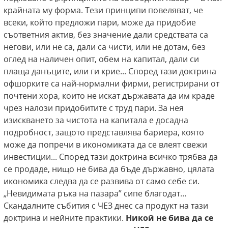
крайната му форма. Тези принципи повеляват, че
всеки, който предложи пари, може да придобие
съответния актив, без значение дали средствата са
негови, или не са, дали са чисти, или не дотам, без
оглед на наличен опит, обем на капитал, дали си
плаща данъците, или ги крие... Според тази доктрина
офшорките са най-нормални фирми, регистрирани от
почтени хора, които не искат държавата да им краде
чрез налози придобитите с труд пари. За нея
изискването за чистота на капитала е досадна
подробност, защото представлява бариера, която
може да попречи в икономиката да се влеят свежи
инвестиции... Според тази доктрина всичко трябва да
се продаде, нищо не бива да бъде държавно, цялата
икономика следва да се развива от само себе си.
„Невидимата ръка на пазара” сипе благодат…
Скандалните събития с ЧЕЗ днес са продукт на тази
доктрина и нейните практики.
Никой не бива да се