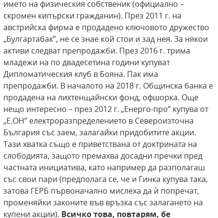
името на физическия собственик (официално –
скромен кипърски гражданин). През 2011 г. на
австрийска фирма е продадено ключовото дружество
„Булгартабак”, не се знае кой стои и зад нея. За някои
активи следват препродажби. През 2016 г. трима
младежи на по двадесетина години купуват
Дипломатическия клуб в Бояна. Пак има
препродажби. В началото на 2018 г. Общинска банка е
продадена на лихтенщайнски фонд, офшорка. Още
нещо интересно – през 2012 г. „Енерго-про” купува от
„Е.OН” електроразпределението в Североизточна
България със заем, залагайки придобитите акции.
Тази хватка също е приветствана от доктрината на
слободията, защото премахва досадни пречки пред
частната инициатива, като например да разполагаш
със свои пари (предполага се, че и Гинка купува така,
затова ГЕРБ първоначално мислеха да ѝ попречат,
променяйки законите във връзка със залагането на
купени акции).
Всичко това, повтарям, бе