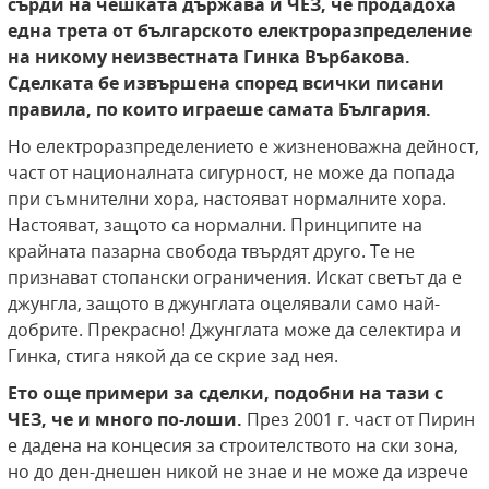
сърди на чешката държава и ЧЕЗ, че продадоха
една трета от българското електроразпределение
на никому неизвестната Гинка Върбакова.
Сделката бе извършена според всички писани
правила, по които играеше самата България.
Но електроразпределението е жизненоважна дейност,
част от националната сигурност, не може да попада
при съмнителни хора, настояват нормалните хора.
Настояват, защото са нормални. Принципите на
крайната пазарна свобода твърдят друго. Те не
признават стопански ограничения. Искат светът да е
джунгла, защото в джунглата оцелявали само най-
добрите. Прекрасно! Джунглата може да селектира и
Гинка, стига някой да се скрие зад нея.
Ето още примери за сделки, подобни на тази с
ЧЕЗ, че и много по-лоши.
През 2001 г. част от Пирин
е дадена на концесия за строителството на ски зона,
но до ден-днешен никой не знае и не може да изрече