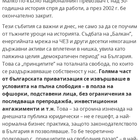
Малко по-късно националният превозвач с над 30-
годишна история спря да работи, а през 2002 г. бе
окончателно закрит.
Тези събития са важни и днес, не само за да се поучим
от тъжните уроци на историята. Съдбата на „Балкан”,
енергийната мрежа на ЧЕЗ и други десетки някогашни
държавни активи са вплетени в нишка, увила като
паяжина целия „демократичен период” на България.
Това са „принципите” на тоталната свобода, по които
се раздържавяваше собственост у нас.
Голяма част
от българската приватизация се извършваше в
условията на пълна слободия – в полза на
офшорки, подставени лица, без ограничения за
последваща препродажба, инвестиционни
ангажименти и т.н.
Това – за огромна изненада на
днешната публика юридически – не е гешефт, а най-
нормална бизнес практика, защото законодателството
в България я позволяваше. То бе теоретично
подковано с „принципите на свободния пазар” – в най-