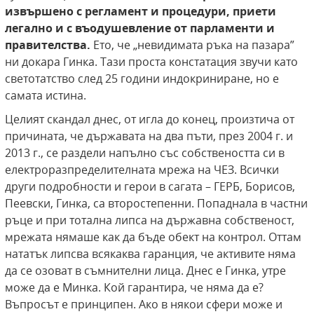
извършено с регламент и процедури, приети
легално и с въодушевление от парламенти и
правителства.
Ето, че „невидимата ръка на пазара”
ни докара Гинка. Тази проста констатация звучи като
светотатство след 25 години индокриниране, но е
самата истина.
Целият скандал днес, от игла до конец, произтича от
причината, че държавата на два пъти, през 2004 г. и
2013 г., се раздели напълно със собствеността си в
електроразпределителната мрежа на ЧЕЗ. Всички
други подробности и герои в сагата – ГЕРБ, Борисов,
Пеевски, Гинка, са второстепенни. Попаднала в частни
ръце и при тотална липса на държавна собственост,
мрежата нямаше как да бъде обект на контрол. Оттам
нататък липсва всякаква гаранция, че активите няма
да се озоват в съмнителни лица. Днес е Гинка, утре
може да е Минка. Кой гарантира, че няма да е?
Въпросът е принципен. Ако в някои сфери може и