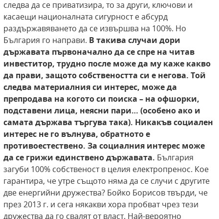
следва да се приватизира, то за други, ключови и
касаещи националната сигурност е абсурд
раздържавяването да се извършва на 100%. Но
България го направи.
В такива случаи дори
държавата първоначално да се спре на читав
инвеститор, трудно после може да му каже какво
да прави, защото собствеността си е негова. Той
следва материалния си интерес, може да
препродава на когото си поиска – на офшорки,
подставени лица, неясни пари… (особено ако и
самата държава търгува така). Никакъв социален
интерес не го вълнува, обратното е
противоестествено. За социалния интерес може
да се грижи единствено държавата.
България
загуби 100% собственост в целия електропренос. Кое
гарантира, че утре същото няма да се случи с другите
две енергийни дружества? Бойко Борисов твърди, че
през 2013 г. и сега някакви хора пробват чрез тези
дружества да го свалят от власт. Най-вероятно