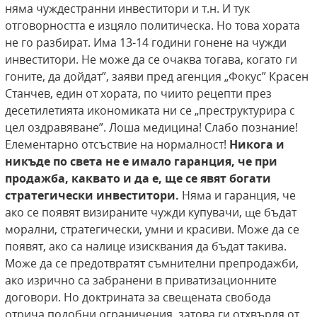
няма чуждестранни инвеститори и т.н. И тук
отговорността е изцяло политическа. Но това хората
не го разбират. Има 13-14 години гонене на чужди
инвеститори. Не може да се очаква тогава, когато ги
гоните, да дойдат”, заяви пред агенция „Фокус” Красен
Станчев, един от хората, по чиито рецепти през
десетилетията икономиката ни се „преструктурира с
цел оздравяване”. Лоша медицина! Слабо познание!
Елементарно отсъствие на нормалност!
Никога и
никъде по света не е имало гаранция, че при
продажба, каквато и да е, ще се явят богати
стратегически инвеститори.
Няма и гаранция, че
ако се появят визираните чужди купувачи, ще бъдат
морални, стратегически, умни и красиви. Може да се
появят, ако са налице изисквания да бъдат такива.
Може да се предотвратят съмнителни препродажби,
ако изрично са забранени в приватизационните
договори. Но доктрината за свещената свобода
отрича подобни ограничения, затова ги отхвърля от