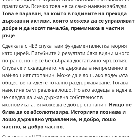
практиката. Всичко това не са само наивни заблуди.
Това е параван, за който в годините на прехода
държавни активи, които можеха да се управляват
добре и да носят печалба, преминаха в частни
ръце.
Сделката с ЧЕЗ спука тази фундаменталистка теория
като цирей. Пагубните ѝ резултати бяха видни много
по-рано, но не се бе събрала достатъчно мръсотия.
Спука се и схващането, че държавата непременно е
най-лошият стопанин. Може да е лош, ако водещата
обществена идея е тотално раздържавяване. Тогава
наистина се управлява лошо. Но ако водещата идея е,
че следва да има държавна собственост в
икономиката, тя може да е добър стопанин.
Нищо не
бива да се абсолютизира. Историята познава и
лошо държавно управление, и добро, лошо
частно, и добро частно.