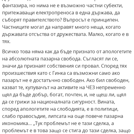
фантазира, но нима не е възможно частни субекти,
притежаващи електропреноса в една държава, да
съборят правителството? Въпросът е принципен.
Частниците могат да направят много неща, когато
държавата отсъства от дружествата. Малко, когато е в
тях.
Всичко това няма как да бъде признато от апологетите
на абсолютната пазарна свобода. Съгласят ли се,
значи да признаят собствения си провал. Според тях
произшествия като с Гинка са възможни само ако
пазарът не е достатъчно свободен. Ако бил свободен,
казват те, купувачът на активите на ЧЕЗ непременно
щял да бъде добър, богат, почтен, и, не щеш ли, щял
да се грижи за националната сигурност. Вината,
според апологетите на слободията, е в политици,
слабо правосъдие, липсата на още повече пазарна
икономика… „Тук проблемът не е тази сделка, а
проблемът е в това защо се стига до тази сделка, защо