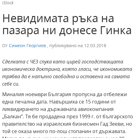
iStock
Невидимата ръка на
пазара ни донесе Гинка
От
Симеон Георгиев
,
публикувано на
12.03.2018
Сделката с ЧЕЗ спука като цирей господстващата
икономическа доктрина, която гласи, че икономиката
трябва да е напълно свободна и оставена на самата
себе си.
Миналия ноември България пропусна да отбележи
една печална дата. Навършиха се 15 години от
ликвидирането на държавната авиокомпания
„Балкан”. Тя бе продадена през 1999 г. от българското
правителство на израелския бизнесмен Гад Зееви, но
той се оказа много по-лош стопанин от държавата.