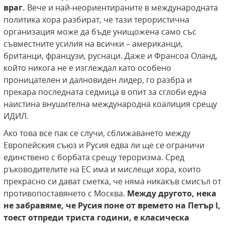
враг.
Вече и най-неориентираните в международната
политика хора разбират, че тази терористична
организация може да бъде унищожена само със
съвместните усилия на всички – американци,
британци, французи, руснаци. Даже и Франсоа Оланд,
който никога не е изглеждал като особено
проницателен и далновиден лидер, го разбра и
прекара последната седмица в опит за сглоби една
наистина внушителна международна коалиция срещу
ИДИЛ.
Ако това все пак се случи, сближаването между
Европейския съюз и Русия едва ли ще се ограничи
единствено с борбата срещу тероризма. Сред
ръководителите на ЕС има и мислещи хора, които
прекрасно си дават сметка, че няма никакъв смисъл от
противопоставянето с Москва.
Между другото, нека
не забравяме, че Русия поне от времето на Петър І,
тоест отпреди триста години, е класическа