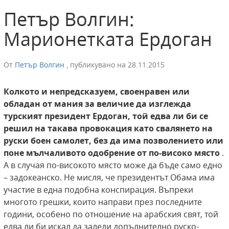
Петър Волгин:
Марионетката Ердоган
От
Петър Волгин
,
публикувано на
28.11.2015
Колкото и непредсказуем, своенравен или
обладан от мания за величие да изглежда
турският президент Ердоган, той едва ли би се
решил на такава провокация като свалянето на
руски боен самолет, без да има позволението или
поне мълчаливото одобрение от по-високо място
.
А в случая по-високото място може да бъде само едно
– задокеанско. Не мисля, че президентът Обама има
участие в една подобна конспирация. Въпреки
многото грешки, които направи през последните
години, особено по отношение на арабския свят, той
едва ли би искал да заледи допълнително руско-