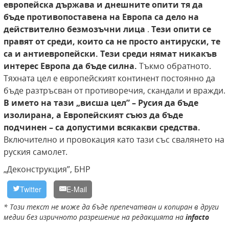
европейска държава и днешните опити тя да
бъде противопоставена на Европа са дело на
действително безмозъчни лица
.
Тези опити се
правят от среди, които са не просто антируски, те
са и антиевропейски. Тези среди нямат никакъв
интерес Европа да бъде силна.
Тъкмо обратното.
Тяхната цел е европейският континент постоянно да
бъде разтръсван от противоречия, скандали и вражди.
В името на тази „висша цел” – Русия да бъде
изолирана, а Европейският съюз да бъде
подчинен – са допустими всякакви средства.
Включително и провокация като тази със свалянето на
руския самолет.
„Деконструкция”, БНР
Twitter
E-Mail
* Този текст не може да бъде препечатван и копиран в други
медии без изричното разрешение на редакцията на
infacto