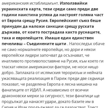
американския истаблишмънт.
Използвайки
украинската карта, тези среди само преди две
години наистина успяха да настроят голяма част
от Европа срещу Русия. Европейският съюз беше
принуден да наложи санкции срещу руската
държава, от които пострадаха както руснаците,
така и европейците. Имаше един единствен
печеливш – Съединените щати
. Напоследък обаче
не само нормалните европейци, но дори и някои
европейски лидери започват да осъзнават, че
инатливото противопоставяне на Русия, към което ги
тласкат някои американски фактори, не носи нищо
добро. Заплахата от ислямския тероризъм и нейната
ужасяващата реализация в Париж преди две седмици
показват, че разделена Европа е лесна мишена на
фанатиците от ИДИЛ. А независимо от всички
драконовски мерки за сигурност, тези фанатици ще
продължат да нанасят удари, докато базите им в
Сирия и Ирак продължават да се разрастват. Тоест,