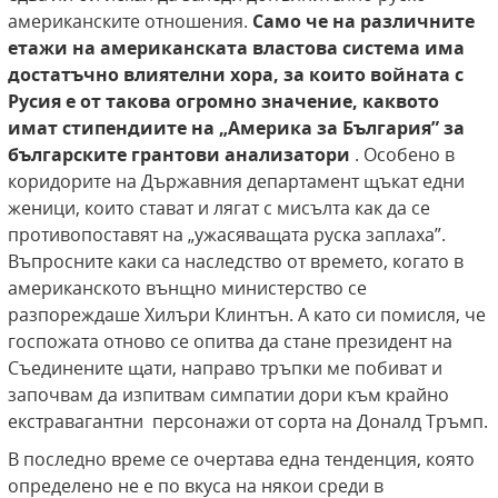
американските отношения.
Само че на различните
етажи на американската властова система има
достатъчно влиятелни хора, за които войната с
Русия е от такова огромно значение, каквото
имат стипендиите на „Америка за България” за
българските грантови анализатори
. Особено в
коридорите на Държавния департамент щъкат едни
женици, които стават и лягат с мисълта как да се
противопоставят на „ужасяващата руска заплаха”.
Въпросните каки са наследство от времето, когато в
американското вънщно министерство се
разпореждаше Хилъри Клинтън. А като си помисля, че
госпожата отново се опитва да стане президент на
Съединените щати, направо тръпки ме побиват и
започвам да изпитвам симпатии дори към крайно
екстравагантни персонажи от сорта на Доналд Тръмп.
В последно време се очертава една тенденция, която
определено не е по вкуса на някои среди в