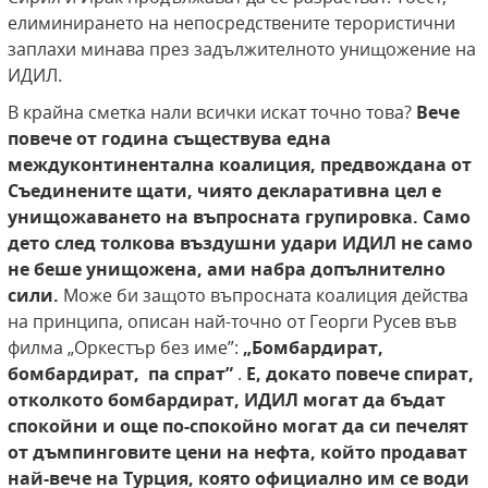
елиминирането на непосредствените терористични
заплахи минава през задължителното унищожение на
ИДИЛ.
В крайна сметка нали всички искат точно това?
Вече
повече от година съществува една
междуконтинентална коалиция, предвождана от
Съединените щати, чиято декларативна цел е
унищожаването на въпросната групировка. Само
дето след толкова въздушни удари ИДИЛ не само
не беше унищожена, ами набра допълнително
сили.
Може би защото въпросната коалиция действа
на принципа, описан най-точно от Георги Русев във
филма „Оркестър без име”:
„Бомбардират,
бомбардират, па спрат”
.
Е, докато повече спират,
отколкото бомбардират, ИДИЛ могат да бъдат
спокойни и още по-спокойно могат да си печелят
от дъмпинговите цени на нефта, който продават
най-вече на Турция, която официално им се води