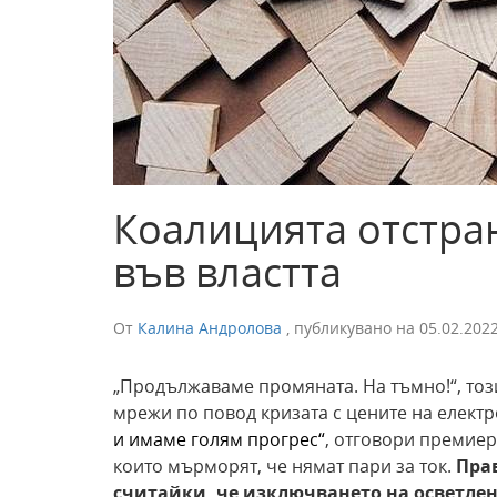
Коалицията отстра
във властта
От
Калина Андролова
,
публикувано на
05.02.202
„Продължаваме промяната. На тъмно!“, тоз
мрежи по повод кризата с цените на електр
и имаме голям прогрес
“
,
отгов
о
р
и премиер
които мърморят, че нямат пари за ток.
Пра
считайки, че изключването на осветлен