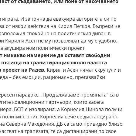
аст от създаването, или поне от насочването
 играта. И започна да евакуира авторитета си по
ва от някои действия на Кирил Петков. Въпреки че
разположил спокойно на политическия диван в
 Кирил и Асен не му позволяват да му е удобно.
 да акушира нов политически проект.
 никакво намерение да оставят свободни
 пътища на гравитиращия около властта
 проект на Радев.
Кирил и Асен нямат скрупули и
реда – без емоции, рационално, прегазвайки
ересен парадокс. „Продължаваме промяната“ са в
угите коалиционни партньори, които засега
иера. БСП е изолирана, а Корнелия Нинова получи
политик с опит, Корнелия вече се дистанцира от
на Северна Македония. ДБ са само привидно близо
астват на трапезата, те са дистанцирани по свое