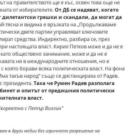
ът на правителството ще е къс, освен това още не
ината от избирателите.
От ДБ се надяват, когато
 дилетантски грешки и скандали, да могат да
й-тясна и видима е връзката на „Продължаваме
ктически двете партии управляват ключовите
лират средства. Индиректно, разбира се, през
при настоящата власт. Кирил Петков може и да не е
 като обществено занимание, може и да не е
жавата ни в международните отношения, но е
с която борави всяка политическата власт. На фона
ма такъв народ“ също се дистанцираха от Радев.
с президента.
Така че Румен Радев разполага
кабинет и опитът от предишния политически
нителната власт.
Екоректно с Петър Волгин"
ран в други медии без изричното разрешение на