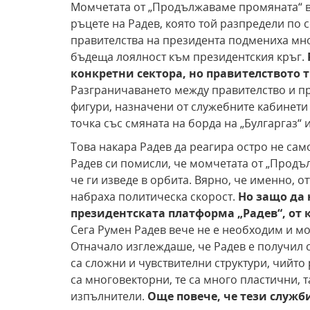
Момчетата от „Продължаваме промяната“ в
ръцете на Радев, която той разпредели по 
правителства на президента подмениха мно
бъдеща лоялност към президентския кръг.
конкретни сектора, но правителството
Разграничаването между правителство и п
фигури, назначени от служебните кабинети
точка със смяната на борда на „Булгаргаз“
Това накара Радев да реагира остро не само
Радев си помисли, че момчетата от „Продъ
че ги изведе в орбита. Вярно, че именно, о
набраха политическа скорост.
Но защо да 
президентската платформа „Радев“, от к
Сега Румен Радев вече не е необходим и мо
Отначало изглеждаше, че Радев е получил си
са сложни и чувствителни структури,
чийто 
са многовекторни, те са много пластични, 
изпълнители.
Още повече, че тези служб