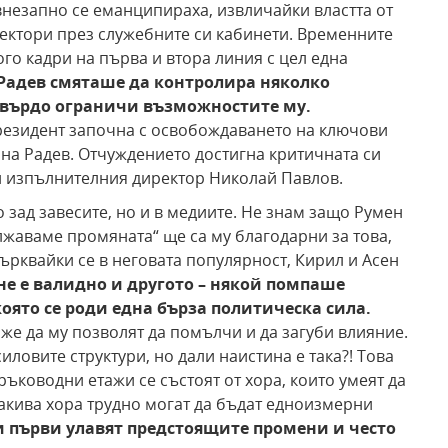
незапно се еманципираха, извличайки властта от
сектори през служебните си кабинети. Временните
го кадри на първа и втора линия с цел една
Радев смяташе да контролира няколко
 твърдо ограничи възможностите му.
резидент започна с освобождаването на ключови
 на Радев. Отчуждението достигна критичната си
 и изпълнителния директор Николай Павлов.
 зад завесите, но и в медиите. Не знам защо Румен
лжаваме промяната“ ще са му благодарни за това,
търквайки се в неговата популярност, Кирил и Асен
не е валидно и другото – някой помпаше
оято се роди една бърза политическа сила.
же да му позволят да помълчи и да загуби влияние.
ловите структури, но дали наистина е така?! Това
ръководни етажи се състоят
от хора, които умеят да
такива хора трудно могат да бъдат едноизмерни
и първи улавят предстоящите промени и често