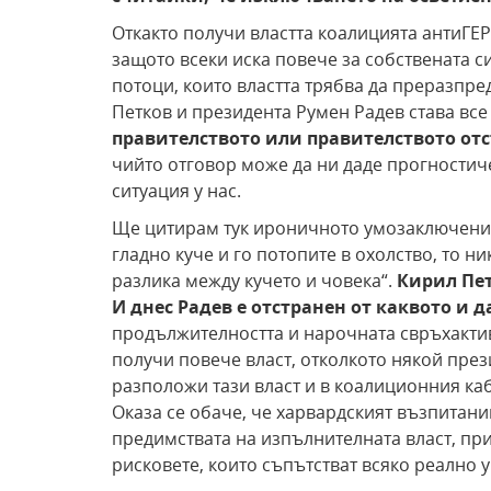
Откакто получи властта коалицията антиГЕР
защото всеки иска повече за собствената с
потоци, които властта трябва да преразпре
Петков и президента Румен Радев става все
правителството или правителството отс
чийто отговор може да ни даде прогностич
ситуация у нас.
Ще цитирам тук ироничното умозаключение 
гладно куче и го потопите в охолство, то ни
разлика между кучето и човека“.
Кирил Пет
И днес Радев е отстранен от каквото и д
продължителността и нарочната свръхактив
получи повече власт, отколкото някой през
разположи тази власт и в коалиционния каб
Оказа се обаче, че харвардският възпитаник
предимствата на изпълнителната власт, при
рисковете, които съпътстват всяко реално 