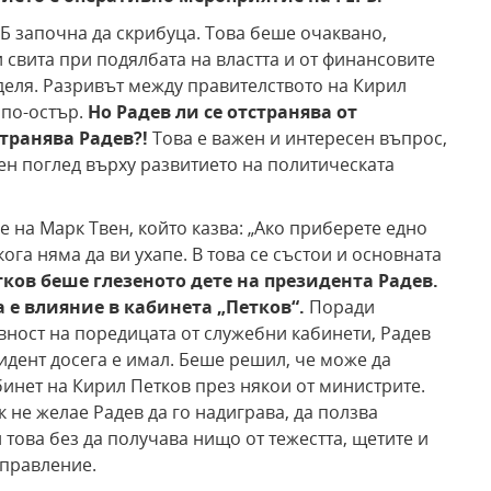
Б започна да скрибуца. Това беше очаквано,
и свита при подялбата на властта и от финансовите
деля. Разривът между правителството на Кирил
 по-остър.
Но Радев ли се отстранява от
транява Радев?!
Това е важен и интересен въпрос,
ен поглед върху развитието на политическата
на Марк Твен, който казва: „Ако приберете едно
кога няма да ви ухапе. В това се състои и основната
ков беше глезеното дете на президента Радев.
а е влияние в кабинета „Петков“.
Поради
ност на поредицата от служебни кабинети, Радев
идент досега е имал. Беше решил, че може да
инет на Кирил Петков през някои от министрите.
 не желае Радев да го надиграва, да ползва
 това без да получава нищо от тежестта, щетите и
управление.