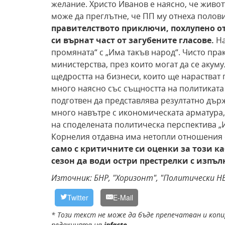
желание. Христо Иванов е наясно, че живот
може да преглътне, че ПП му отнеха полов
правителството приключи, похлупено от
си върнат част от загубените гласове.
На
промяната“ с „Има такъв народ“. Чисто пра
министерства, през които могат да се акуму
щедростта на бизнеси, които ще нарастват 
много наясно със същността на политиката
подготвен да представлява резултатно дър
много навътре с икономическата арматура, 
на споделената политическа перспектива „И
Корнелия отдавна има нетопли отношения 
само с критичните си оценки за този 
сезон да води остри престрелки с изпъл
Източник: БНР, "Хоризонт", "Политически Н
Twitter
E-Mail
* Този текст не може да бъде препечатван и копи
редакцията на
infacto