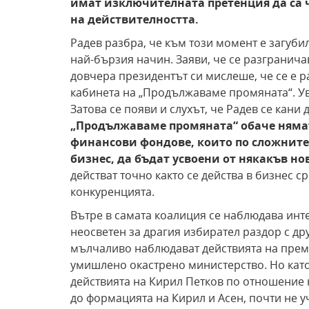
имат изключителната претенция да са ч
на действителността.
Радев разбра, че към този момент е загубил
най-бързия начин. Заяви, че се разгранича
довчера президентът си мислеше, че се е 
кабинета на „Продължаваме промяната“. Уви
Затова се появи и слухът, че Радев се кани
„Продължаваме промяната“ обаче нямат
финансови фондове, които по сложните
бизнес, да бъдат усвоени от някакъв нов
действат точно както се действа в бизнес с
конкуренцията.
Вътре в самата коалиция се наблюдава инт
неосветен за драгия избирател раздор с др
мълчаливо наблюдават действията на прем
умишлено окастрено министерство. Но като 
действията на Кирил Петков по отношение 
до формацията на Кирил и Асен, почти не уч