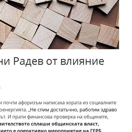
ни Радев от влияние
2
и почти афоризъм написаха хората из социалните
оенергията. „
Н
е спим достатъчно
,
работим здраво
ът. И прати финансова проверка на общините,
вителството сплаши общинската власт,
ието е оперативно мероприятие на ГЕРБ.