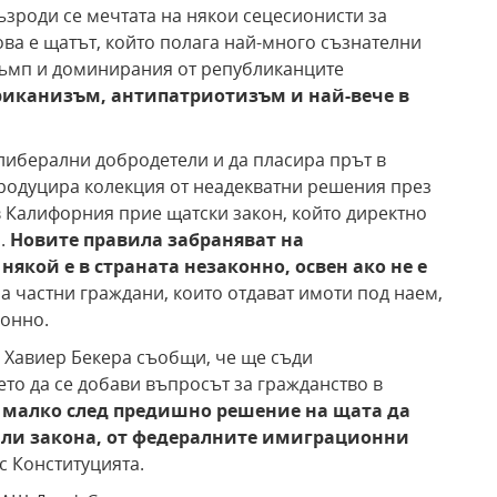
ъзроди се мечтата на някои сецесионисти за
ва е щатът, който полага най-много съзнателни
ръмп и доминирания от републиканците
ериканизъм,
антипатриотизъм и най-вече
в
либерални добродетели и да пласира прът в
родуцира колекция от неадекватни решения през
 Калифорния прие щатски закон, който директно
.
Новите правила забраняват
на
 някой е в
страната незаконно,
освен ако не
е
а частни граждани, които отдават имоти под наем,
конно.
 Хавиер Бекера съобщи, че ще съди
о да се добави въпросът за гражданство в
а малко след предишно
решение на щата да
ли закона, от федералните
имиграционни
с Конституцията.