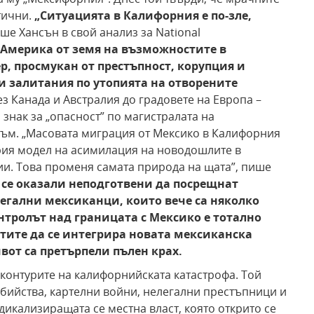
тични.
„Ситуацията в Калифорния е
по-зле,
ше Хансън в свой анализ за National
 Америка от земя на възможностите в
р,
просмукан от престъпност,
корупция и
и залитания по утопията на отворените
з Канада и Австралия до градовете на Европа –
знак за „опасност” по магистралата на
ъм. „Масовата миграция от Мексико в Калифорния
ария модел на асимилация на новодошлите в
ии. Това променя самата природа на щата”, пише
 се оказали неподготвени да посрещнат
егални мексиканци, които вече са няколко
нтролът над
границата с Мексико е тотално
тите да се
интегрира новата мексиканска
вот са претърпели пълен крах.
 контурите на калифорнийската катастрофа. Той
убийства, картелни войни, нелегални престъпници и
дикализиращата се местна власт, която открито се