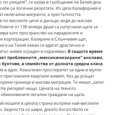
о улиците”, се казва в съобщение на Белия дом.
себе си логични резултати. Из цяла Калифорния е
ат нелегални мигранти, а престъпността
е по-високите цени и данъци, води до масово
 Повече от 138 хиляди души са напуснали щата за
ира като пространство на парадоксите и
и корпорации, базирани в Слънчевия щат,
ега на Тихия океан се вдигат драстично и
литът живее ограден и охраняван.
В същото
време
ват проблемните „мексиканизирани”
анклави,
 бунтове, а семейства от долната
средна класа
я в едно. Хомогенен просперитет за едни и мулти-
от престижните квартали живеят, без да усещат
ворени граници и масова миграция. Те нямат „залог
 Не рискуват нищо. Цената на тяхното
 обикновените легални граждани на щата.
ай-лошите в цялата страна въпреки най-високите
. Бедността се шири, докато богатството се