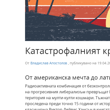
Катастрофалният к
От
Владислав Апостолов
,
публикувано на
19.04.2
От американска мечта до л
Радиоактивната комбинация от безконтрол
на прогресивния либерализъм превръщат К
територия на мулти-култи кошмари. Тъжнат
проследена преди точно 15 години от исто
класицизма Виктор Дейвис Хансън в книгат