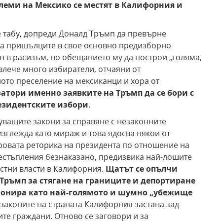
леми на Мексико
се местят в Калифорния и
 табу, допреди Доналд Тръмп да превърне
 на пришълците в свое основно предизборно
 в расизъм, но обещанието му да построи „голяма,
влече много избиратели, отчаяни от
ото преселение на мексиканци и хора от
затори именно
заявките на Тръмп да се бори
с
езидентските
избори.
уващите закони за справяне с незаконните
изглежда като мираж и това ядосва някои от
ровата реторика на президента по отношение на
естъпления безнаказано, предизвика най-лошите
стни власти в Калифорния.
Щатът
се опълчи
 Тръмп
за стягане на границите и
депортиране
ионира
като най-голямото и шумно
„убежище
законите на страната Калифорния застана зад
те граждани. Отново се заговори и за