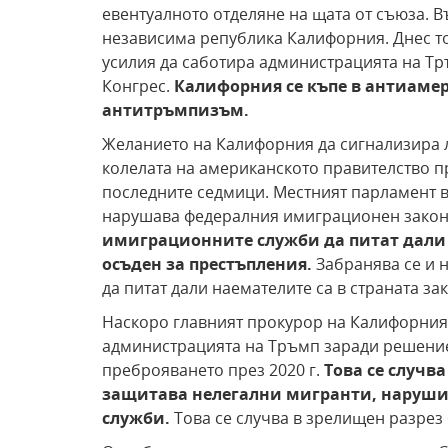
евентуалното отделяне на щата от съюза. В
независима република Калифорния. Днес то
усилия да саботира администрацията на Т
Конгрес.
Калифорния
се къпе в антиам
антитръмпизъм.
Желанието на Калифорния да сигнализира 
колелата на американското правителство п
последните седмици. Местният парламент в
нарушава федералния имиграционен закон
имиграционните служби
да питат дали
осъден за престъпления.
Забранява се и н
да питат дали наемателите са в страната за
Наскоро главният прокурор на Калифорния
администрацията на Тръмп заради решениет
преброяването през 2020 г.
Това
се случв
защитава нелегални мигранти, наруши
служби.
Това се случва в зрелищен разрез 