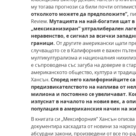
му тогава прогнози са били почти оптимис
отколкото можете да
предположите”,
пи
Review.
Мутацията на най-богатия щат
в
„мексиканизиран” ултралиберален лаге
неравенство, е
сигнал за всички западн
граници.
От другите американски щати пре
случващото се в Калифорния е важен пътен 
мултикултурализма и националния нихилиз
е съпроводена със загуба на доверие в ст
американското общество, култура и традиц
Хансън.
Според него калифорнийците са
предизвикателството на
наплива от нел
милиона и постоянно се
увеличават. Ко
изпуснат в началото
на новия век, а опи
популация в американския
начин на жи
В книгата си „Мексифорния” Хансън описва
документира каскадата от новини за нарко
абсурдни закони, произведени от все по-ра