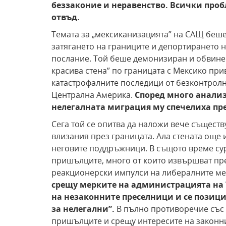
беззаконие и неравенство.
Всички проб
отвъд.
Темата за „мексиканизацията” на САЩ беше
затягането на границите и депортирането
послание. Той беше демонизиран и обвинен
красива стена” по границата с Мексико при
катастрофалните последици от безконтролн
Централна Америка.
Според
много анали
нелегалната миграция му
спечелиха пр
Сега той се опитва да наложи вече съществ
влизания през границата. Ала стената още 
неговите поддръжници. В същото време су
пришълците, много от които извършват пр
реакционерски импулси на либералните ме
срещу мерките на
администрацията на
на незаконните
преселници и се позиц
за нелегални”.
В пълно противоречие със 
пришълците и срещу интересите на законни