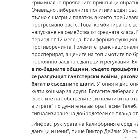
криминално проявените пришълци обратно п
Очевидно либералните политики водят със 
пълно с шатри и палатки, в които пребивав
прогресивно расте. Това, комбинирано с вс
напускане на семейства от средната класа.
период от 12 месеца. Калифорния функцион
противоречията. Големите транснационалн
просперират, а цените на топ имотите по бр
постоянно заедно с данъци и регулации. Е
в по-бедните общини,
където процъфтя
се разгръщат гангстерски войни, расови
бягат в съседните щати.
Утопия и дистопи
култи кошмар за други. Богатите либерали 
ефектите на собствените си политики на от
в играта” по думите на автора Насим Талеб.
сигнализиране на добродетели се плаща от
„Инфраструктурата на Калифорния е сред н
данъци и цени”, пише Виктор Дейвис Хансън