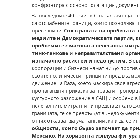
конфронтира с основополагащия документ н
За последните 40 години Слънчевият щат 
са отслабените граници, които позволяват 
преселници.
Сол в раната на пробитата
н
медиите
и Демократическата партия,
к
проблемите с масовата
нелегална мигра
тинк-танкове и неправителствени орга
изначално расистки
и недопустим.
В съ
корпорации и бизнеси нямат нищо против 
своите политически принципи пред възмож
движение La Raza, което маскира своя агр
пропагандни приказки за права и пропорц
културното разложение в САЩ и особено в 
нелегалните мигранти ги представя като „
границата, те се превръщат в „недокумент
от тях отказват да учат английски и да се и
общности, които бързо започват да пр
Мексико. На хоризонта изплува фигурата