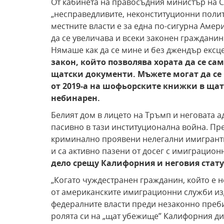
От кабинета на правосъдния министър на 
„несправедливите, неконституционни полит
местните власти е за една по-сигурна Амери
да се увеличава и всеки законен гражданин 
Нямаше как да се мине и без джендър ексц
закон,
който позволява хората
да се са
щатски документи. Мъжете
могат да се
от 2019-а на шофьорските
книжки в щат
небинарен.
Белият дом в лицето на Тръмп и неговата 
пасивно в тази институционална война. Пре
криминално проявени нелегални имигранти
и са активно пазени от досег с имиграцион
дело срещу Калифорния
и неговия стат
„Когато чуждестранен гражданин, който е 
от американските имиграционни служби изд
федералните власти преди незаконно преби
ролята си на „щат убежище” Калифорния дир