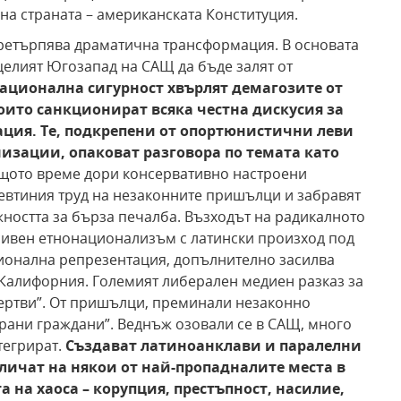
а страната – американската Конституция.
претърпява драматична трансформация. В основата
целият Югозапад на САЩ да бъде залят от
ационална сигурност хвърлят демагозите от
оито санкционират всяка честна дискусия
за
ция. Те, подкрепени от опортюнистични
леви
низации,
опаковат разговора по темата като
щото време дори консервативно настроени
евтиния труд на незаконните пришълци и забравят
ността за бърза печалба. Възходът на радикалното
есивен етнонационализъм с латински произход под
ионална репрезентация, допълнително засилва
Калифорния. Големият либерален медиен разказ за
жертви”. От пришълци, преминали незаконно
ирани граждани”. Веднъж озовали се в САЩ, много
нтегрират.
Създават
латиноанклави и паралелни
иличат на някои
от най-пропадналите места в
 на хаоса – корупция, престъпност, насилие,