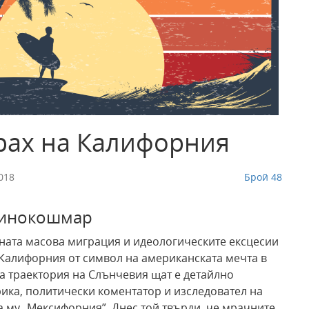
рах на Калифорния
018
Брой 48
атинокошмар
ната масова миграция и идеологическите ексцесии
алифорния от символ на американската мечта в
а траектория на Слънчевия щат е детайлно
рика, политически коментатор и изследовател на
а му „Мексифорния”. Днес той твърди, че мрачните