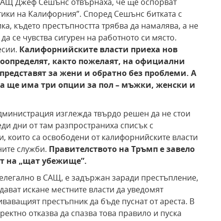
САЩ Джеф Сешънс отвърнаха, че ще оспорват
ики на Калифорния”. Според Сешънс битката с
ка, където престъпността трябва да намалява, а не
да се чувства сигурен на работното си място.
есии.
Калифорнийските власти приеха нов
моопределят, както пожелаят, на официални
 представят за
жени и обратно без проблеми.
А
а ще има три
опции за пол – мъжки, женски
и
администрация изглежда твърдо решен да не стои
ди дни от там разпространиха списък с
, които са освободени от калифорнийските власти
ните служби.
Правителството на Тръмп е
завело
ут на „щат
убежище”.
нелегално в САЩ, е задържан заради престъпление,
ават искане местните власти да уведомят
ваващият престъпник да бъде пуснат от ареста. В
ектно отказва да спазва това правило и пуска