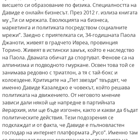
висшето си образование по физика. Специалността на
Давиде е онлайн бизнесът. През 2012 г. излиза книгата
му „Ти си мрежата. Еволюцията на бизнеса,
маркетинга и политиката посредством социалните
мрежи”. Заедно с приятелката си, 34-годишната Паола
Джаноти, живеят в градчето Ивреа, провинция
Торино. Живеят в истински замък, който е наследство
на Паола. Двамата обичат да спортуват. Фенове са на
алпинизма и подводното гмуркане. Освен това той се
занимава редовно с триатлон, а тя с тай-бокс и
колоездене. Критиците на „Пет звезди” твърдят, че
именно Давиде Казаледжо е човекът, който решава
политиката на движението. От неговото мнение
зависи дали някой ще напредне в партийната
йерархия, или ще бъде изгонен, както и какви да бъдат
политическите действия. Тези подозрения се
подклаждат и от факта, че Давиде е пълновластен
господар на интернет платформата „Русо”. Именно там