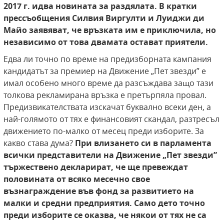
2017 г. идва новината за раздялата. В кратки
прессъобщения Силвия Виргулти
и Луиджи ди
Майо заявяват, че връзката им е
приключила, но
независимо от това двамата
остават приятели.
Едва ли точно по време на предизборната кампания
кандидатът за премиер на Движение „Пет звезди” е
имал особено много време да разсъждава защо тази
толкова рекламирана връзка е претърпяла провал.
Предизвикателствата изскачат буквално всеки ден, а
най-голямото от тях е финансовият скандал, разтресъл
движението по-малко от месец преди изборите. За
какво става дума?
При влизането си в парламента
всички представители на Движение „Пет
звезди”
тържествено декларират, че ще превеждат
половината от всяко месечно свое
възнаграждение във фонд за развитието на
малки
и средни предприятия. Само дето точно
преди
изборите се оказва, че някои от тях не са