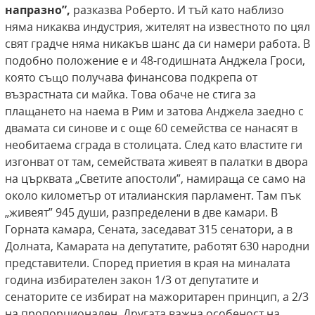
напразно”,
разказва Роберто. И тъй като наблизо
няма никаква индустрия, жителят на известното по цял
свят градче няма никакъв шанс да си намери работа. В
подобно положение е и 48-годишната Анджела Гроси,
която също получава финансова подкрепа от
възрастната си майка. Това обаче не стига за
плащането на наема в Рим и затова Анджела заедно с
двамата си синове и с още 60 семейства се нанасят в
необитаема сграда в столицата. След като властите ги
изгонват от там, семействата живеят в палатки в двора
на църквата „Светите апостоли”, намираща се само на
около километър от италианския парламент. Там пък
„живеят” 945 души, разпределени в две камари. В
Горната камара, Сената, заседават 315 сенатори, а в
Долната, Камарата на депутатите, работят 630 народни
представители. Според приетия в края на миналата
година избирателен закон 1/3 от депутатите и
сенаторите се избират на мажоритарен принцип, а 2/3
на пропорционален. Другата важна особеност на