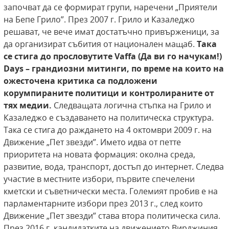
започват да се формират групи, наречени „Приятели
на Бепе Грило”. През 2007 г. Грило и Казаледжо
решават, че вече имат достатъчно привърженици, за
да организират събития от национален мащаб.
Така
се стига до прословутите
Vaffa (Да ви го начукам!)
Days – грандиозни митинги, по време на които на
ожесточена критика са подложени
корумпираните политици
и контролираните от
тях медии.
Следващата логична стъпка на Грило и
Казаледжо е създаването на политическа структура.
Така се стига до раждането на 4 октомври 2009 г. на
Движение „Пет звезди”. Името идва от петте
приоритета на новата формация: околна среда,
развитие, вода, транспорт, достъп до интернет. Следва
участие в местните избори, първите спечелени
кметски и съветнически места. Големият пробив е на
парламентарните избори през 2013 г., след които
Движение „Пет звезди” става втора политическа сила.
През 2016 г. кандидатките на движението Вирджиния