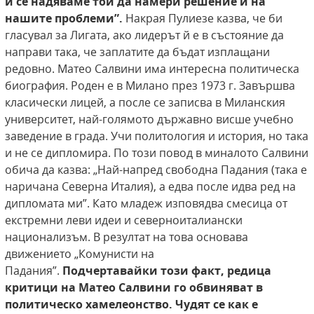
и се надяваме той да намери решение и на
нашите проблеми”.
Накрая Пулиезе казва, че би
гласувал за Лигата, ако лидерът й е в състояние да
направи така, че заплатите да бъдат изплащани
редовно. Матео Салвини има интересна политическа
биография. Роден е в Милано през 1973 г. Завършва
класически лицей, а после се записва в Миланския
университет, най-голямото държавно висше учебно
заведение в града. Учи политология и история, но така
и не се дипломира. По този повод в миналото Салвини
обича да казва: „Най-напред свободна Падания (така е
наричана Северна Италия), а едва после идва ред на
дипломата ми”. Като младеж изповядва смесица от
екстремни леви идеи и северноиталиански
национализъм. В резултат на това основава
движението „Комунисти на
Падания”.
Подчертавайки този факт, редица
критици на Матео Салвини го обвиняват в
политическо хамелеонство. Чудят се как е