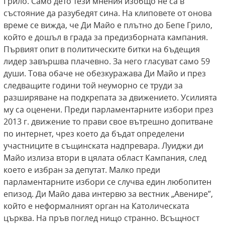
Грило. Само дето тези мнения изобщо не са в
състояние да разубедят сина. На клиповете от онова
време се вижда, че Ди Майо е плътно до Бепе Грило,
който е дошъл в града за предизборната кампания.
Първият опит в политическите битки на бъдещия
лидер завършва плачевно. За него гласуват само 59
души. Това обаче не обезкуражава Ди Майо и през
следващите години той неуморно се труди за
разширяване на подкрепата за движението. Усилията
му са оценени. Преди парламентарните избори през
2013 г. движение то прави свое вътрешно допитване
по интернет, чрез което да бъдат определени
участниците в същинската надпревара. Луиджи ди
Майо излиза втори в цялата област Кампания, след
което е избран за депутат. Малко преди
парламентарните избори се случва един любопитен
епизод. Ди Майо дава интервю за вестник „Авенире”,
който е неформалният орган на Католическата
църква. На пръв поглед нищо странно. Всъщност