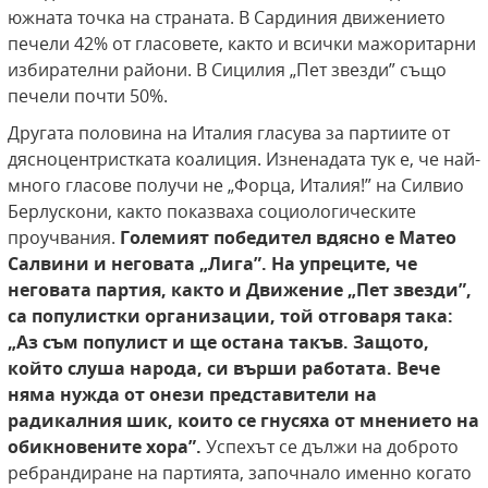
южната точка на страната. В Сардиния движението
печели 42% от гласовете, както и всички мажоритарни
избирателни райони. В Сицилия „Пет звезди” също
печели почти 50%.
Другата половина на Италия гласува за партиите от
дясноцентристката коалиция. Изненадата тук е, че най-
много гласове получи не „Форца, Италия!” на Силвио
Берлускони, както показваха социологическите
проучвания.
Големият победител вдясно е Матео
Салвини и неговата „Лига”. На упреците, че
неговата партия, както и Движение „Пет звезди”,
са популистки организации, той отговаря
така:
„Аз съм популист и ще остана такъв. Защото,
който слуша народа, си върши работата. Вече
няма нужда от онези представители
на
радикалния шик, които се гнусяха от мнението на
обикновените хора”.
Успехът се дължи на доброто
ребрандиране на партията, започнало именно когато