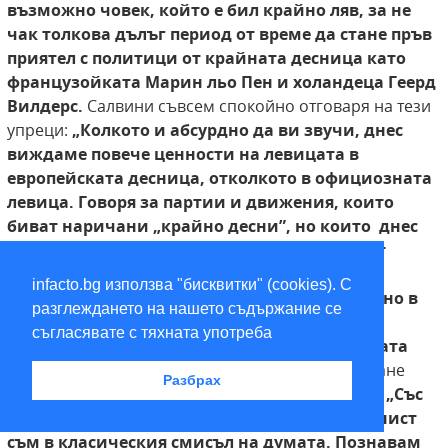
възможно човек, който е бил крайно ляв, за не
чак
толкова дълъг период от време да стане пръв
приятел с политици от крайната десница
като
французойката Марин льо Пен и холандеца Геерд
Вилдерс.
Салвини съвсем спокойно отговаря на тези
упреци:
„Колкото и абсурдно да ви звучи, днес
виждаме повече ценности на левицата
в
европейската десница, отколкото в официозната
левица. Говоря за партии и движения, които
биват наричани „крайно десни”, но които
днес
защитават правата на работниците и
водят
справедливи битки за защита на местната
infacto.bg използва "бисквитки" (cookies). С
уникалност. Така че не виждам нищо
странно в
разглеждането на нашето съдържание се
търсене на диалог с тези, които
днес
съгласявате с тяхната употреба
олицетворяват съпротивата срещу сбърканата
Европа”.
В интервю за телевизионното предаване
Разбрах
„Колко е часът?” през 2015 г. Салвини уточнява:
„Със
сигурност съм по-ляв от Матео Ренци. Комунист
съм в класическия смисъл на думата. Познавам