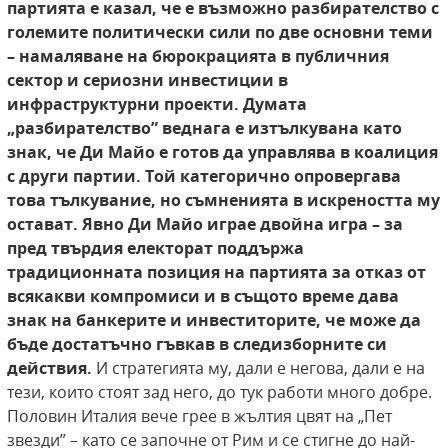
партията е казал, че е възможно разбирателство с
големите политически сили по две
основни теми
– намаляване на бюрокрацията
в публичния
сектор и сериозни инвестиции в
инфраструктурни проекти. Думата
„разбирателство” веднага е изтълкувана като
знак, че
Ди Майо е готов да управлява в коалиция
с други партии. Той категорично опровергава
това
тълкувание, но съмненията в искреността
му
остават. Явно Ди Майо играе двойна игра
– за
пред твърдия електорат поддържа
традиционната позиция на партията за отказ от
всякакви компромиси и в същото време дава
знак на банкерите и инвеститорите, че може
да
бъде достатъчно гъвкав в следизборните си
действия.
И стратегията му, дали е негова, дали е на
тези, които стоят зад него, до тук работи много добре.
Половин Италия вече грее в жълтия цвят на „Пет
звезди” – като се започне от Рим и се стигне до най-