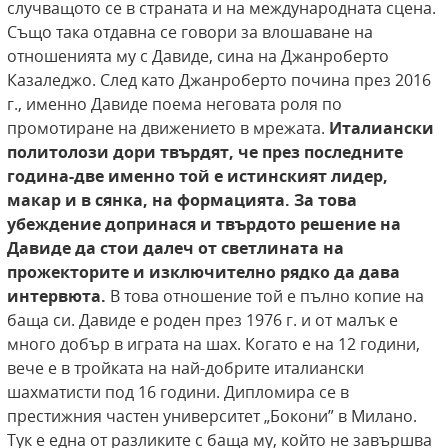
случващото се в страната и на международната сцена.
Също така отдавна се говори за влошаване на
отношенията му с Давиде, сина на Джанроберто
Казаледжо. След като Джанроберто почина през 2016
г., именно Давиде поема неговата роля по
промотиране на движението в мрежата.
Италиански
политолози дори твърдят, че през последните
година-две именно
той е истинският лидер,
макар и в сянка, на
формацията. За това
убеждение допринася и
твърдото решение на
Давиде да стои далеч от
светлината на
прожекторите и изключително рядко да дава
интервюта.
В това отношение той е пълно копие на
баща си. Давиде е роден през 1976 г. и от малък е
много добър в играта на шах. Когато е на 12 години,
вече е в тройката на най-добрите италиански
шахматисти под 16 години. Дипломира се в
престижния частен университет „Бокони” в Милано.
Тук е една от разликите с баща му, който не завършва