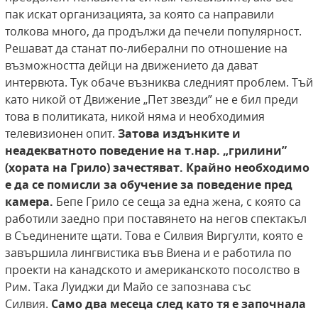
пак искат организацията, за която са направили
толкова много, да продължи да печели популярност.
Решават да станат по-либерални по отношение на
възможността дейци на движението да дават
интервюта. Тук обаче възниква следният проблем. Тъй
като никой от Движение „Пет звезди” не е бил преди
това в политиката, никой няма и необходимия
телевизионен опит.
Затова издънките и
неадекватното поведение
на т.нар. „грилини”
(хората на Грило) зачестяват. Крайно необходимо
е да се помисли за
обучение за поведение пред
камера.
Бепе Грило се сеща за една жена, с която са
работили заедно при поставянето на негов спектакъл
в Съединените щати. Това е Силвия Виргулти, която е
завършила лингвистика във Виена и е работила по
проекти на канадското и американското посолство в
Рим. Така Луиджи ди Майо се запознава със
Силвия.
Само два месеца
след като тя е започнала