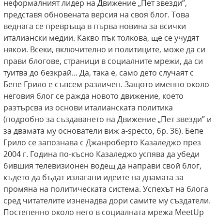
неформалният лидер на Движение „Пет звезди”,
представя обновената версия на своя блог. Това
веднага се превръща в първа новина за всички
италиански медии. Какво пък толкова, ще се учудят
някои. Всеки, включително и политиците, може да си
прави блогове, страници в социалните мрежи, да си
туитва до безкрай... Да, така е, само дето случаят с
Бепе Грило е съвсем различен. Защото именно около
неговия блог се ражда новото движение, което
разтърсва из основи италианската политика
(подробно за създаването на Движение „Пет звезди” и
за двамата му основатели виж а-specto, бр. 36). Бепе
Грило се запознава с Джанроберто Казаледжо през
2004 г. Година по-късно Казаледжо успява да убеди
бившия телевизионен водещ да направи свой блог,
където да бъдат излагани идеите на двамата за
промяна на политическата система. Успехът на блога
сред читателите изненадва дори самите му създатели.
Постепенно около него в социалната мрежа MeetUp