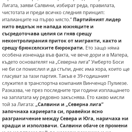
Лигата, заяви Салвини, избират реда, правилата,
чистотата и преди всичко следния принцип:
италианците на първо място.”
Партийният лидер
нито веднъж не напада южняците и
съсредоточава целия си гняв
срещу
неконтролирания приток от мигранти,
както и
срещу брюкселските бюрократи.
Ето защо няма
особена изненада във факта, че вече дори и в Матера,
където основателят на „Северна лига” Умберто Боси
не би си помислил и да стъпи, днес има хора, които ще
гласуват за тази партия. Такъв е 39-годишният
служител в транспортна компания Винченцо Пулиезе.
Разказва, че през последните три години изплащането
на заплатата му редовно закъснява. Ето какво мисли
той за Лигата:
„Салвини и „Северна
лига”
започнаха кариерата си, правейки ясно
разграничение между Севера и Юга, наричаха
ни
крадци и използвачи. Салвини обаче се промени