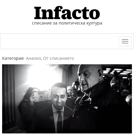
списание за политическа култура
Togg
navi
Категория:
Анализ
,
От списанието