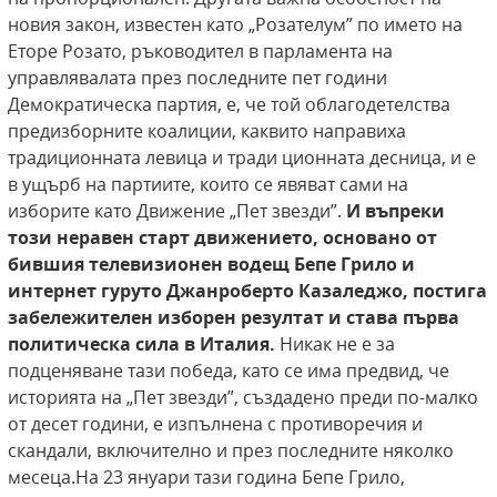
новия закон, известен като „Розателум” по името на
Еторе Розато, ръководител в парламента на
управлявалата през последните пет години
Демократическа партия, е, че той облагодетелства
предизборните коалиции, каквито направиха
традиционната левица и тради ционната десница, и е
в ущърб на партиите, които се явяват сами на
изборите като Движение „Пет звезди”.
И въпреки
този неравен старт движението, основано от
бившия телевизионен водещ
Бепе Грило и
интернет гуруто Джанроберто
Казаледжо, постига
забележителен изборен резултат и става първа
политическа сила в Италия.
Никак не е за
подценяване тази победа, като се има предвид, че
историята на „Пет звезди”, създадено преди по-малко
от десет години, е изпълнена с противоречия и
скандали, включително и през последните няколко
месеца.На 23 януари тази година Бепе Грило,