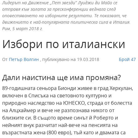
Лидерът на Движение „Пет звезди” Луиджи ди Майо се
отправя към залата за пресконференции веднага след
оповестяването на изборните резултати. Те показват, че
движението е най-популярната политическа сила в Италия.
Рим, 5 март 2018 г.
Избори по италиански
От
Петър Волгин
,
публикувано на
19.03.2018
Брой 47
Дали наистина ще има промяна?
89-годишната сеньора Бионди живее в град Херкулан,
включен в Списъка на световното културно и
природнo наследство на ЮНЕСКО, страда от болестта
на Алцхаймер и вече не разпознава никого от
близките си. В същото време синът й Роберто и
нейният внук разчитат най-вече на пенсията на
възрастната жена (800 евро), тъй като и двамата са