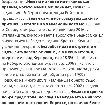
безработни.
„Нямам никаква идея какво ще
правим, когато
майка ми почине”,
казва 53-
годишният Роберто пред агенция Ройтерс и
продължава:
„Беден съм, не
се срамувам да си го
призная. В Италия има милиони като мен”.
Прав
е. Според официалните статистики през 2016 г.
италианците, които живеят в абсолютна бедност, са 4,7
милиона души. За десет години броят на бедните се е
увеличил трикратно.
Безработицата в страната е
10,8%, с 4% повече
от 2008 г., а в Южна Италия,
където е и град
Херкулан, тя е 18,3%.
Проблемите
на Роберто Бионди започват през 2006 г., когато е
принуден да затвори малкото си магазинче за дрехи,
което е отворил като тийнейджър през 1983 г.
Подобно на много други италианци Роберто също
смята, че въвеждането на еврото през 2002 г. е дало
началото на упадъка на държавата.
„Нещата вървяха
добре преди това,
но след въвеждането на еврото
положението
се влоши. Борех се, но всичко беше