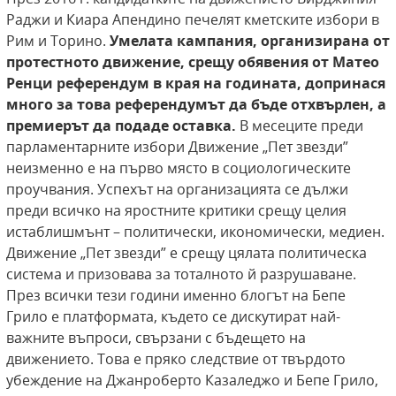
Раджи и Киара Апендино печелят кметските избори в
Рим и Торино.
Умелата кампания, организирана от
протестното движение,
срещу обявения от Матео
Ренци референдум в
края на годината, допринася
много за това референдумът да бъде отхвърлен, а
премиерът
да подаде оставка.
В месеците преди
парламентарните избори Движение „Пет звезди”
неизменно е на първо място в социологическите
проучвания. Успехът на организацията се дължи
преди всичко на яростните критики срещу целия
истаблишмънт – политически, икономически, медиен.
Движение „Пет звезди” е срещу цялата политическа
система и призовава за тоталното й разрушаване.
През всички тези години именно блогът на Бепе
Грило е платформата, където се дискутират най-
важните въпроси, свързани с бъдещето на
движението. Това е пряко следствие от твърдото
убеждение на Джанроберто Казаледжо и Бепе Грило,