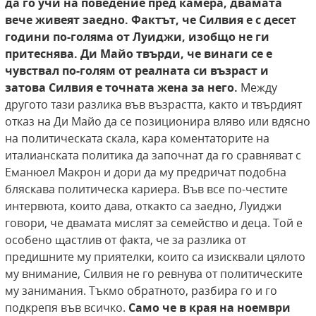
да го учи на поведение пред камера, двамата
вече живеят заедно.
Фактът, че Силвия е с десет
години по-голяма
от Луиджи, изобщо не ги
притеснява. Ди Майо
твърди, че винаги се е
чувствал по-голям от
реалната си възраст и
затова Силвия е точната жена за него.
Между
другото тази разлика във възрастта, както и твърдият
отказ на Ди Майо да се позиционира вляво или вдясно
на политическата скала, кара коментаторите на
италианската политика да започнат да го сравняват с
Еманюел Макрон и дори да му предричат подобна
бляскава политическа кариера. Във все по-честите
интервюта, които дава, откакто са заедно, Луиджи
говори, че двамата мислят за семейство и деца. Той е
особено щастлив от факта, че за разлика от
предишните му приятелки, които са изисквали цялото
му внимание, Силвия не го ревнува от политическите
му занимания. Тъкмо обратното, разбира го и го
подкрепя във всичко.
Само че в края
на ноември