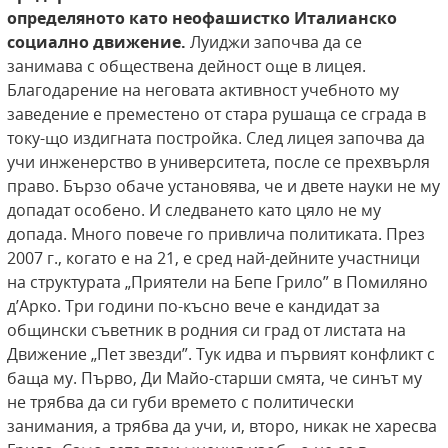
определяното
като неофашистко Италианско
социално движение.
Луиджи започва да се
занимава с обществена дейност още в лицея.
Благодарение на неговата активност учебното му
заведение е преместено от стара рушаща се сграда в
току-що издигната постройка. След лицея започва да
учи инженерство в университета, после се прехвърля
право. Бързо обаче установява, че и двете науки не му
допадат особено. И следването като цяло не му
допада. Много повече го привлича политиката. През
2007 г., когато е на 21, е сред най-дейните участници
на структурата „Приятели на Бепе Грило” в Помиляно
д’Арко. Три години по-късно вече е кандидат за
общински съветник в родния си град от листата на
Движение „Пет звезди”. Тук идва и първият конфликт с
баща му. Първо, Ди Майо-старши смята, че синът му
не трябва да си губи времето с политически
занимания, а трябва да учи, и, второ, никак не харесва