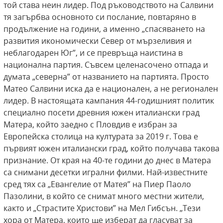
той става неин лидер. Под ръководството на Салвини
тя загърбва основното си послание, повтаряно в
продължение на години, а именно „спасяването на
развития икономически Север от мързеливия и
неблагодарен Юг”, и се превръща наистина в
национална партия. Съвсем целенасочено отпада и
думата „северна” от названието на партията. Просто
Матео Салвини иска да е национален, а не регионален
лидер. В настоящата кампания 44-годишният политик
специално посети древния южен италиански град
Матера, който заедно с Пловдив е избран за
Европейска столица на културата за 2019 г. Това е
първият южен италиански град, който получава такова
признание. От края на 40-те години до днес в Матера
са снимани десетки игрални филми. Най-известните
сред тях са „Евангелие от Матея” на Пиер Паоло
Пазолини, в който се снимат много местни жители,
както и „Страстите Христови” на Мел Гибсън. „Тези
хора от Матера, които ще изберат да гласуват за