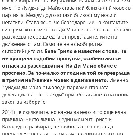
След избирането на Вирджиния Раджи за кмет на Рим
именно Луиджи ди Майо става най-близкият й човек в
партията. Между другото тази близост му носи и
негативи. Става ясно, че благодарение на контактите
си в римското кметство Ди Майо е знаел за започнало
разследване срещу една от представителките на
движението там. Само че не е съобщил на
съпартийците си.
Бепе Грило е известен с това, че
не прощава подобни пропуски,
особено ако се
отнася за разследвания. На Ди
Майо обаче е
простено. За по-малко от година
той се превръща
в третия най-важен човек в
движението.
Именно
Луиджи ди Майо ръководи парламентарната
делегация на „Пет звезди” при обсъждането на новия
закон за изборите.
2014 г. е изключително важна за него и по още една
причина. Чисто лична. В един момент Грило и
Казаледжо разбират, че трябва да се опитат да
преодолеят ненавистта си към телевизиите, ако все