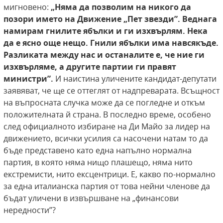
мигновено:
„Няма да позволим
на никого да
позори името на Движение „Пет
звезди”. Веднага
намирам гнилите ябълки и ги
изхвърлям. Нека
да е ясно още нещо. Гнили ябълки има навсякъде.
Разликата между нас и останалите е, че ние ги
изхвърляме, а другите партии ги правят
министри”.
И наистина уличените кандидат-депутати
заявяват, че ще се оттеглят от надпреварата. Всъщност
на въпросната случка може да се погледне и откъм
положителната й страна. В последно време, особено
след официалното избиране на Ди Майо за лидер на
движението, всички усилия са насочени натам то да
бъде представено като една напълно нормална
партия, в която няма нищо плашещо, няма нито
екстремисти, нито ексцентрици. Е, какво по-нормално
за една италианска партия от това нейни членове да
бъдат уличени в извършване на „финансови
нередности”?