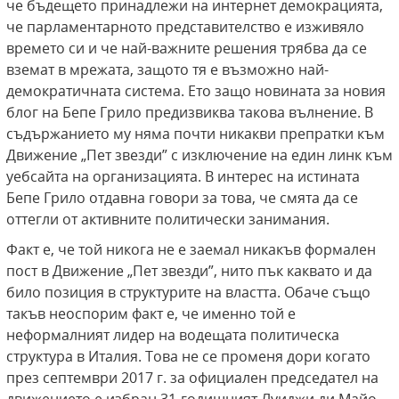
че бъдещето принадлежи на интернет демокрацията,
че парламентарното представителство е изживяло
времето си и че най-важните решения трябва да се
вземат в мрежата, защото тя е възможно най-
демократичната система. Ето защо новината за новия
блог на Бепе Грило предизвиква такова вълнение. В
съдържанието му няма почти никакви препратки към
Движение „Пет звезди” с изключение на един линк към
уебсайта на организацията. В интерес на истината
Бепе Грило отдавна говори за това, че смята да се
оттегли от активните политически занимания.
Факт е, че той никога не е заемал никакъв формален
пост в Движение „Пет звезди”, нито пък каквато и да
било позиция в структурите на властта. Обаче също
такъв неоспорим факт е, че именно той е
неформалният лидер на водещата политическа
структура в Италия. Това не се променя дори когато
през септември 2017 г. за официален председател на