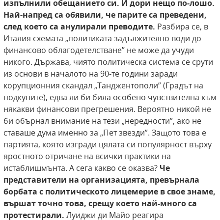
изпълнили обещанието си. И дори нещо по-лошо.
Най-напред са обявили, че парите са преведени,
след което са анулирали преводите.
Разбира се, в
Италия схемата „политиката задължително води до
финансово облагодетелстване” не може да учуди
никого. Държава, чиято политическа система се срути
из основи в началото на 90-те години заради
корупционния скандал „Танджентополи” (Градът на
подкупите), едва ли би била особено чувствителна към
някакви финансови прегрешения. Вероятно никой не
би обърнал внимание на тези „нередности”, ако не
ставаше дума именно за „Пет звезди”. Защото това е
партията, която изгради цялата си популярност върху
яростното отричане на всички практики на
истаблишмънта. А сега какво се оказва?
Че
представители на организацията, превърнала
борбата с политическото
лицемерие в свое знаме,
вършат точно това,
срещу което най-много са
протестирали.
Луиджи ди Майо реагира