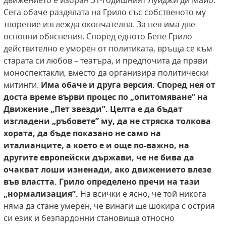
движението е избран 31-годишният Луиджи ди Майо.
Сега обаче раздялата на Грило със собственото му
творение изглежда окончателна. За нея има две
основни обяснения. Според едното Бепе Грило
действително е уморен от политиката, връща се към
старата си любов – театъра, и предпочита да прави
моноспектакли, вместо да организира политически
митинги.
Има обаче и друга версия. Според
нея от
доста време върви процес по „опитомяване” на
Движение „Пет звезди”. Целта е да
бъдат
изгладени „ръбовете” му, да не стряска толкова
хората, да бъде показано не само
на
италианците, а което е и още по-важно,
на
другите европейски държави, че не бива да
очакват лоши изненади, ако движението влезе
във властта. Грило определено пречи на тази
„нормализация”.
На всички е ясно, че той никога
няма да стане умерен, че винаги ще шокира с острия
си език и безпардонни становища относно