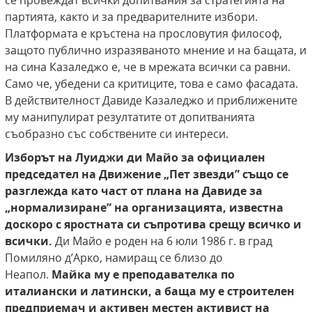
се провеждат всички допитвания за стратегията на
партията, както и за предварителните избори.
Платформата е кръстена на прословутия философ,
защото публично изразяваното мнение и на бащата, и
на сина Казаледжо е, че в мрежата всички са равни.
Само че, убедени са критиците, това е само фасадата.
В действителност Давиде Казаледжо и приближените
му манипулират резултатите от допитванията
съобразно със собствените си интереси.
Изборът на Луиджи ди Майо за официален
председател на Движение „Пет звезди” също
се
разглежда като част от плана на Давиде за
„нормализиране” на организацията, известна
доскоро с яростната си съпротива срещу всичко и
всички.
Ди Майо е роден на 6 юли 1986 г. в град
Помиляно д’Арко, намиращ се близо до
Неапол.
Майка
му е преподавателка по
италиански и латински, а баща му е строителен
предприемач и
активен местен активист на