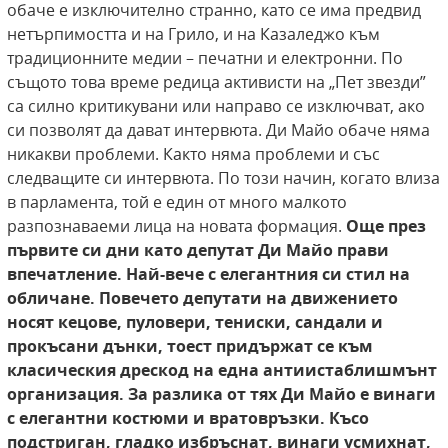
обаче е изключително странно, като се има предвид
нетърпимостта и на Грило, и на Казаледжо към
традиционните медии – печатни и електронни. По
същото това време редица активисти на „Пет звезди”
са силно критикувани или направо се изключват, ако
си позволят да дават интервюта. Ди Майо обаче няма
никакви проблеми. Както няма проблеми и със
следващите си интервюта. По този начин, когато влиза
в парламента, той е един от много малкото
разпознаваеми лица на новата формация.
Още през
първите си дни като депутат Ди Майо прави
впечатление. Най-вече с елегантния си стил
на
обличане. Повечето депутати на движението
носят кецове, пуловери, тениски, сандали
и
прокъсани дънки, тоест придържат се към
класическия дрескод на една антиистаблишмънт
организация. За разлика от тях Ди Майо
е винаги
с елегантни костюми и вратовръзки.
Късо
подстриган, гладко избръснат, винаги усмихнат,