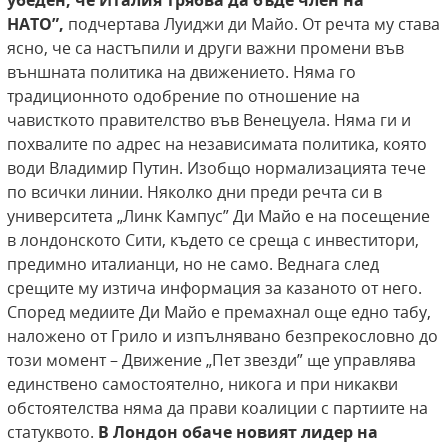
убеден, че Италия
трябва да бъде член на
НАТО”,
подчертава Луиджи ди Майо. От речта му става
ясно, че са настъпили и други важни промени във
външната политика на движението. Няма го
традиционното одобрение по отношение на
чависткото правителство във Венецуела. Няма ги и
похвалите по адрес на независимата политика, която
води Владимир Путин. Изобщо нормализацията тече
по всички линии. Няколко дни преди речта си в
университета „Линк Кампус” Ди Майо е на посещение
в лондонското Сити, където се среща с инвеститори,
предимно италианци, но не само. Веднага след
срещите му изтича информация за казаното от него.
Според медиите Ди Майо е премахнал още едно табу,
наложено от Грило и изпълнявано безпрекословно до
този момент – Движение „Пет звезди” ще управлява
единствено самостоятелно, никога и при никакви
обстоятелства няма да прави коалиции с партиите на
статуквото.
В Лондон обаче новият лидер
на