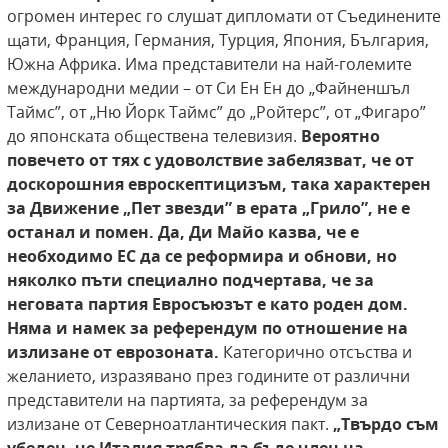
огромен интерес го слушат дипломати от Съединените
щати, Франция, Германия, Турция, Япония, България,
Южна Африка. Има представители на най-големите
международни медии – от Си Ен Ен до „Файненшъл
Таймс”, от „Ню Йорк Таймс” до „Ройтерс”, от „Фигаро”
до японската обществена телевизия.
Вероятно
повечето от тях
с удоволствие забелязват, че от
доскорошния
евроскептицизъм, така характерен
за Движение „Пет звезди” в ерата „Грило”, не е
останал
и помен. Да, Ди Майо казва, че е
необходимо
ЕС да се реформира и обнови, но
няколко пъти
специално подчертава, че за
неговата партия
Евросъюзът е като роден дом.
Няма и намек
за референдум по отношение на
излизане от
еврозоната.
Категорично отсъства и
желанието, изразявано през годините от различни
представители на партията, за референдум за
излизане от Северноатлантическия пакт.
„Твърдо съм