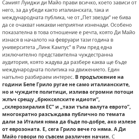
Самият Луиджи ди Майо прави всичко, което зависи от
него, за да убеди както италианската, така и
международната публика, че от „Пет звезди” не бива
да се очакват никакви неприятни изненади. Особено
показателна в това отношение е речта, която Ди Майо
изнася в началото на февруари тази година в
университета „Линк Кампус” в Рим пред една
изключително представителна чуждестранна
аудитория, която жадува да разбере каква ще бъде
международната политика на движението. Един
напълно разбираем интерес.
В продължение на
години Бепе Грило ругае
не само италианските,
но и чуждите политици, излива огромни потоци
жлъч срещу „брюкселските идиоти”,
„склерозиралия ЕС” и „тази
тъпа валута еврото”,
многократно разсъждава публично по темата
дали за Италия няма
да бъде по-добре, ако излезе
от еврозоната. Е,
сега Грило вече го няма. А Ди
Майо говори по
съвсем различен начин.
С