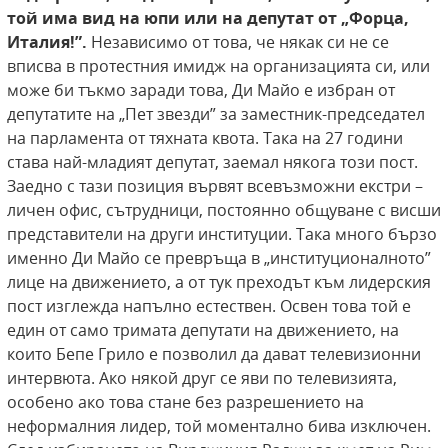
той има вид на юпи или на депутат
от „Форца,
Италия!”.
Независимо от това, че някак си не се
вписва в протестния имидж на организацията си, или
може би тъкмо заради това, Ди Майо е избран от
депутатите на „Пет звезди” за заместник-председател
на парламента от тяхната квота. Така на 27 години
става най-младият депутат, заемал някога този пост.
Заедно с тази позиция вървят всевъзможни екстри –
личен офис, сътрудници, постоянно общуване с висши
представители на други институции. Така много бързо
именно Ди Майо се превръща в „институционалното”
лице на движението, а от тук преходът към лидерския
пост изглежда напълно естествен. Освен това той е
един от само тримата депутати на движението, на
които Бепе Грило е позволил да дават телевизионни
интервюта. Ако някой друг се яви по телевизията,
особено ако това стане без разрешението на
неформалния лидер, той моментално бива изключен.