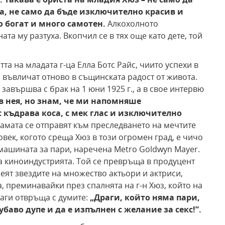
а, не само да бъде изключително красив и
 богат и много самотен.
Алкохолното
ата му разтуха. Вкопчил се в тях още като дете, той
тта на младата г-ца Елла Ботс Райс, чиито успехи в
 въвличат отново в същинската радост от живота.
завършва с брак на 1 юни 1925 г., а в свое интервю
в нея, но знам, че ми напомняше
с къдрава
коса, с мек глас и изключително
вамата се отправят към преследването на мечтите
овек, когото среща Хюз в този огромен град, е чичо
в машината за пари, наречена Metro Goldwyn Mayer.
на киноиндустрията. Той се превръща в продуцент
реят звездите на множество актьори и актриси,
, преминавайки през спалнята на г-н Хюз, който на
аги отвръща с думите:
„Драги, който няма пари,
убаво дупе и да е изпълнен с желание за секс!”.