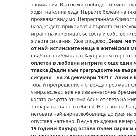
занимания. Във всеки свободен момент хлап
ходят на конна езда. Първите белези на тя
проявяват видимо. Непрестанната близост 
база, където прикриват и първата си целув
играят на криеница със света и собствените
живота си самият Хюз споделя:
„Знам, че т
от най-истинските неща
в житейския м
съдбата приближават Хауърд към първото 
оплетен в любовна интрига с още един 
тласка Дъдли към прегръдките на възра
сигурно – на 24 декември 1921 г. Алин 
това й прегрешение я отвежда през март сл
умира вследствие на извънматочна бременн
когато смъртта отнема Алин от света на жи
затваря напълно в себе си. Не казва на бащ
неговата най-вярна любовница до края на 
опустява напълно. В една дъждовна вечер у
19
години Хауърд остава пълен сирак и
възлизащо
на десетки милиони долари.