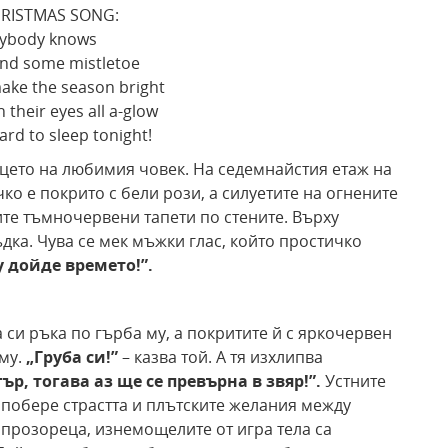
RISTMAS SONG:
rybody knows
and some mistletoe
make the season bright
h their eyes all a-glow
 hard to sleep tonight!
рцето на любимия човек. На седемнайстия етаж на
ко е покрито с бели рози, а силуетите на огнените
те тъмночервени тапети по стените. Върху
дка. Чува се мек мъжки глас, който простичко
 дойде времето!”.
 си ръка по гърба му, а покритите й с яркочервен
 му.
„Груба си!”
– казва той. А тя изхлипва
ър, тогава аз ще се превърна в звяр!”.
Устните
а побере страстта и плътските желания между
 прозореца, изнемощелите от игра тела са