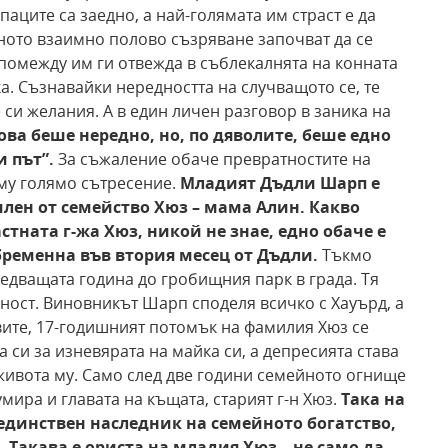
аците са заедно, а най-голямата им страст е да
хното взаимно полово съзряване започват да се
помежду им ги отвежда в съблекалнята на конната
ка. Съзнавайки нередността на случващото се, те
 си желания. А в един личен разговор в заника на
ова беше нередно, но, по
дяволите, беше едно
и път”.
За съжаление обаче превратностите на
му голямо сътресение.
Младият Дъдли Шарп е
член от
семейство Хюз – мама Алин. Какво
стната г-жа Хюз,
никой не знае, едно обаче е
е бременна във втория месец от Дъдли.
Тъкмо
едващата година до гробищния парк в града. Тя
ост. Виновникът Шарп споделя всичко с Хауърд, а
вите, 17-годишният потомък на фамилия Хюз се
а си за изневярата на майка си, а депресията става
живота му. Само след две години семейното огнище
мира и главата на къщата, старият г-н Хюз.
Така на
 единствен
наследник на семейното богатство,
 Такава е ориста на
младия Хюз – не само да