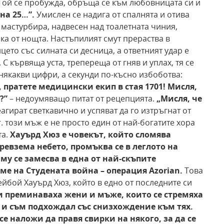
Той се пробужда, обръща се към любовницата си и
 на 25…”.
Умислен се надига от спалнята и отива
 мастурбира, надвесен над тоалетната чиния,
чка от нощта. Настъпилият смут прераства в
ето със силната си десница, а ответният удар е
С кървяща уста, трепереща от гняв и уплах, тя се
някакви цифри, а секунди по-късно избоботва:
,
пратете медицински екип в стая 1701! Мисля,
о?”
– недоумяващо питат от рецепцията.
„Мисля, че
гират светкавично и успяват да го изтръгнат от
. този мъж е не просто един от най-богатите хора
та.
Хауърд Хюз е човекът,
който сломява
ревзема небето, промъква се в леглото
на
 му
се замесва в една от най-скъпите
ме на Студената война – операция Azorian.
Това
ейбой Хауърд Хюз, който в едно от последните си
ми преминаваха жени и мъже,
които се стремяха
 и съм подхождал със снизхождение
към тях.
се наложи да правя свирки на някого, за да
се