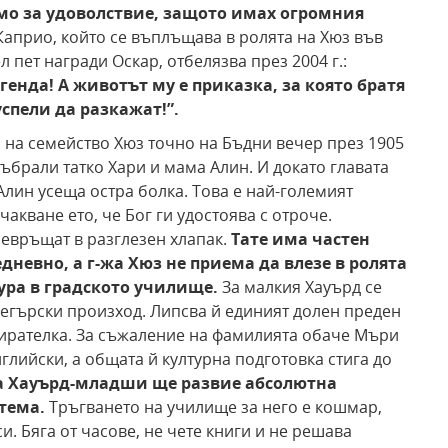
мо за
удоволствие, защото имах огромния
априо, който се въплъщава в ролята на Хюз във
 пет награди Оскар, отбелязва през 2004 г.:
генда! А животът му е приказка, за
която братя
успели да разкажат!”.
 на семейство Хюз точно на Бъдни вечер през 1905
събрали татко Хари и мама Алин. И докато главата
Алин усеща остра болка. Това е най-големият
акване ето, че Бог ги удостоява с отроче.
превръщат в разглезен хлапак.
Тате има частен
дневно, а г-жа Хюз
не приема да влезе в ролята
ура в градското училище.
За малкия Хауърд се
негърски произход. Липсва й единият долен преден
дзирателка. За съжаление на фамилията обаче Мъри
глийски, а общата й културна подготовка стига до
ва Хауърд-младши
ще развие абсолютна
стема.
Тръгването на училище за него е кошмар,
и. Бяга от часове, не чете книги и не решава