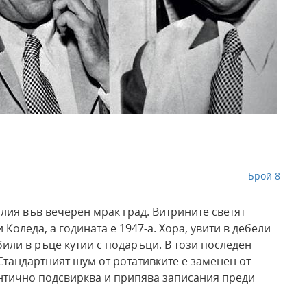
Брой 8
лия във вечерен мрак град. Витрините светят
Коледа, а годината е 1947-а. Хора, увити в дебели
били в ръце кутии с подаръци. В този последен
 Стандартният шум от ротативките е заменен от
антично подсвирква и припява записания преди