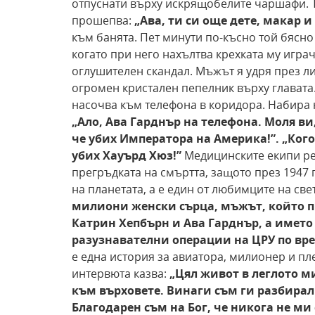
отпуснати върху искрящобелите чаршафи. 
прошепва:
„Ава, ти си още
дете, макар и
към банята. Пет минути по-късно той бясно
когато при него нахълтва крехката му игра
оглушителен скандал. Мъжът я удря през лиц
огромен кристален пепелник върху главата. 
насочва към телефона в коридора. Набира 
„Ало, Ава Гарднър на телефона. Моля ви
че убих Императора на Америка!”. „Ког
убих
Хауърд Хюз!”
Медицинските екипи реа
прегръдката на смъртта, защото през 1947 г
на планетата, а е един от любимците на све
милиони женски сърца, мъжът,
който п
Катрин Хепбърн и Ава Гарднър, а името
разузнавателни операции на ЦРУ по вре
е една история за авиатора, милионер и пл
интервюта казва:
„Цял живот в леглото 
към върховете. Винаги съм
ги разбирал
Благодарен съм на Бог, че никога не
ми 