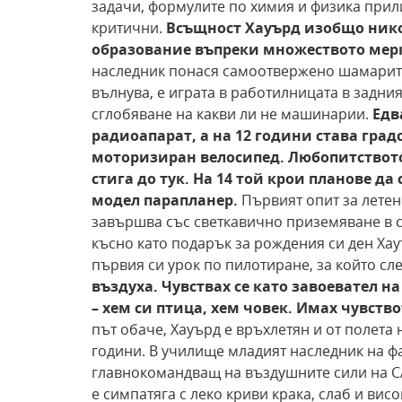
задачи, формулите по химия и физика прили
критични.
Всъщност Хауърд изобщо нико
образование въпреки
множеството мерк
наследник понася самоотвержено шамарите 
вълнува, е играта в работилницата в задни
сглобяване на какви ли не машинарии.
Едв
радиоапарат,
а на 12 години става град
моторизиран велосипед. Любопитството
стига до тук. На 14 той крои
планове да 
модел парапланер.
Първият опит за лете
завършва със светкавично приземяване в с
късно като подарък за рождения си ден Хау
първия си урок по пилотиране, за който с
въздуха. Чувствах се като завоевател на
– хем си птица, хем човек. Имах чувство
път обаче, Хауърд е връхлетян и от полета
години. В училище младият наследник на ф
главнокомандващ на въздушните сили на СА
е симпатяга с леко криви крака, слаб и вис