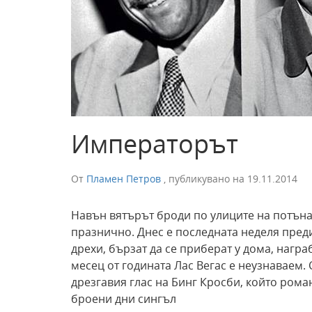
Императорът
От
Пламен Петров
,
публикувано на
19.11.2014
Навън вятърът броди по улиците на потъна
празнично. Днес е последната неделя преди 
дрехи, бързат да се приберат у дома, награ
месец от годината Лас Вегас е неузнаваем.
дрезгавия глас на Бинг Кросби, който ром
броени дни сингъл