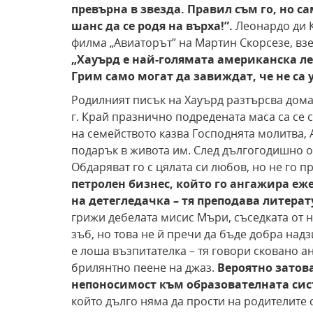
превърна в звезда. Правил съм го, но са
шанс да
се родя на върха!”.
Леонардо ди К
филма „Авиаторът” на Мартин Скорсезе, взел
„Хауърд е най-голямата американска ле
Грим само могат да завиждат, че
не са 
Родилният писък на Хауърд разтърсва дома
г. Край празнично подредената маса са се 
на семейството казва Господнята молитва, 
подарък в живота им. След дългогодишно оч
Обдаряват го с цялата си любов, но не го 
петролен бизнес, който го ангажира еже
на детегледачка –
тя преподава литерат
грижи дебелата мисис Мъри, съседката от 
зъб, но това не й пречи да бъде добра на
е лоша възпитателка – тя говори сковано ан
брилянтно пеене на джаз.
Вероятно зато
непоносимост към образователната си
който дълго няма да прости на родителите с