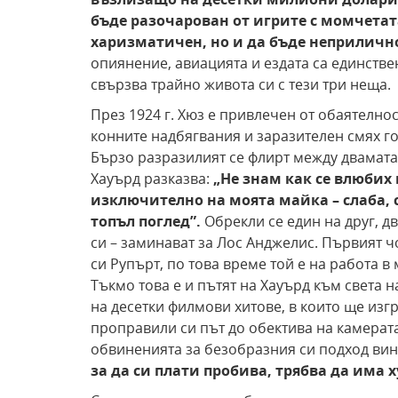
бъде разочарован от
игрите с момчетат
харизматичен, но и да бъде
неприлично
опиянение, авиацията и ездата са единствен
свързва трайно живота си с тези три неща.
През 1924 г. Хюз е привлечен от обаятелнос
конните надбягвания и заразителен смях го
Бързо разразилият се флирт между двамата 
Хауърд разказва:
„Не знам как
се влюбих 
изключително на моята майка – слаба, 
топъл поглед”.
Обрекли се един на друг, д
си – заминават за Лос Анджелис. Първият ч
си Рупърт, по това време той е на работа 
Тъкмо това е и пътят на Хауърд към света 
на десетки филмови хитове, в които ще изг
проправили си път до обектива на камерата
обвиненията за безобразния си подход вин
за да си плати пробива,
трябва да има х