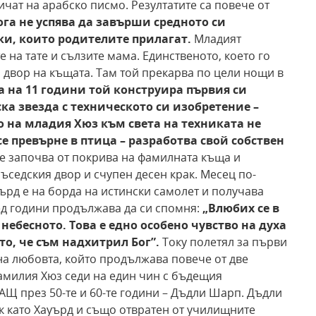
чат на арабско писмо. Резултатите са повече от
га не успява
да завърши средното си
и, които родителите прилагат.
Младият
на тате и сълзите мама. Единственото, което го
я двор на къщата. Там той прекарва по цели нощи в
а на 11 години той конструира първия си
ска звезда с техническото си изобретение –
 на младия Хюз към света
на техниката не
се превърне в птица – разработва
свой собствен
не започва от покрива на фамилната къща и
ъседския двор и счупен десен крак. Месец по-
ърд е на борда на истински самолет и получава
лед години продължава да си спомня:
„Влюбих
се в
небесното. Това е едно особено чувство на духа
то, че
съм надхитрил Бог”.
Току полетял за първи
 на любовта, който продължава повече от две
амилия Хюз седи на един чин с бъдещия
Щ през 50-те и 60-те години – Дъдли Шарп. Дъдли
ок като Хауърд и също отвратен от училищните