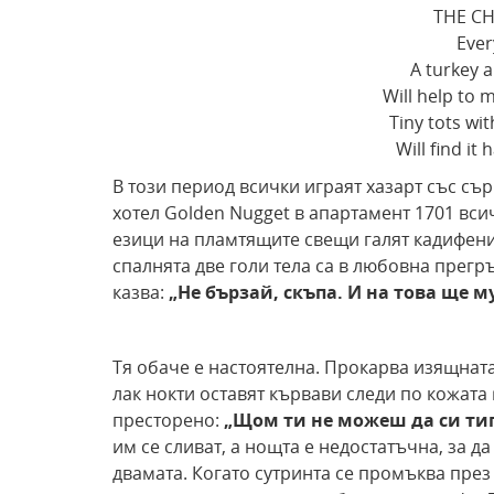
THE CH
Eve
A turkey 
Will help to 
Tiny tots wit
Will find it
В този период всички играят хазарт със съ
хотел Golden Nugget в апартамент 1701 всич
езици на пламтящите свещи галят кадифени
спалнята две голи тела са в любовна прегръ
казва:
„Не бързай, скъпа. И на това
ще му
Тя обаче е настоятелна. Прокарва изящната
лак нокти оставят кървави следи по кожата
престорено:
„Щом ти не можеш да си
тиг
им се сливат, а нощта е недостатъчна, за д
двамата. Когато сутринта се промъква през