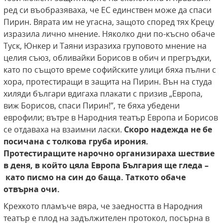
ред си въобразяваха, че ЕС единствен може да спаси
Пирин. Вярата им не угасна, защото според тях Крецу
изразила лично мнение. Няколко дни по-късно обаче
Туск, Юнкер и Таяни изразиха груповото мнение на
целия съюз, обливайки Борисов в обич и прегръдки,
като по същото време софийските улици бяха пълни с
хора, протестиращи в защита на Пирин. Вън на студа
хиляди българи вдигаха плакати с призив „Европа,
виж Борисов, спаси Пирин!”, те бяха убедени
еврофили; вътре в Народния театър Европа и Борисов
се отдаваха на взаимни ласки.
Скоро надежда не бе
посичана с толкова груба ирония.
Протестиращите нарочно организираха шествие
в деня, в който цяла Европа България ще гледа –
като писмо на син до баща. Таткото обаче
отвърна очи.
Крехкото пламъче вяра, че заедността в Народния
театър е плод на задължителен протокол, посърна в