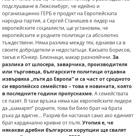
подслушване в Люксембург, че идейно и
организацинно ГЕРБ е продукт на Европейската
народна партия, а Сергей Станишев е лидер на
европейските социалисти, ще установим, че
европейските и родните политици са абсолютно
тъждествени. Няма разлика между тях, еднакви са в
своите добродетели и недостатъци. Какъвто Борисов,
такъв и Юнкер. Близнаци, макар разнояйчни.
За
разлика от шлосера, заварчика, производителя
или търговеца, българските поли
ти
ци отдавна
извървяха
„
пътя до Европа” и са част от сродното
си европейско семейство – това е новината, която
в последните години пропуснахме.
А семействата
се пазят. В тази връзка няма как европейските лидери
да „шамарят” родните, това би било брат на брата
ръка да вдигне… Разрив би настанал само ако единият
брат кардинално кривне от пътя.
Утопия е, че
някакви дребни български корупции ще свалят