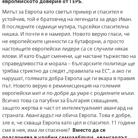
европейското доверие от ГЕРБ.
Митът за Европа като светъл пример и спасител е
устойчив, той е братовчед на легендата за дядо Иван.
В последните седмици мутира, търсейки спасителна
нишка. И почти я е намерил. Новото верую гласи, че
не европейските ценности са бутафорни, а просто
настоящите европейски лидери са се случили някак
ялови. И като бъдат сменени, ще настане тържество на
справедливостта и морала – българските политици ще
трябва стриктно да следят „правилата на ЕС”, а ако ги
нарушат, голямата добра Европа ще ги вкара в правия
път. Новото верую е реминисценция на големия
европейски мит и по-добре да умре с родилните мъки.
Всичко това са пагубни за България схващания,
защото жертва е част от интелектуалният авангард на
страната. Авангардът ни обича Европа. Това е добре,
зле е, че схваща Европа като цел и спасител. 11 години
сме в нея, има ли спасение?
Вместо да се
подслонява в удобни самозаблуди, авангардът