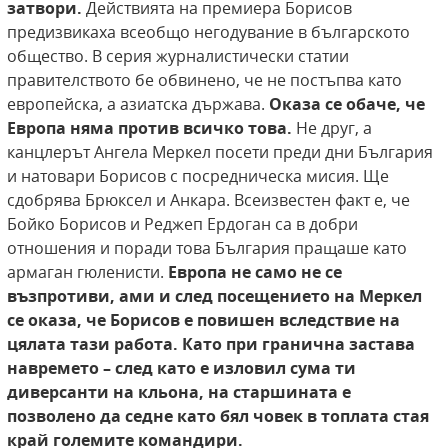
затвори.
Действията на премиера Борисов
предизвикаха всеобщо негодувание в българското
общество. В серия журналистически статии
правителството бе обвинено, че не постъпва като
европейска, а азиатска държава.
Оказа се обаче, че
Европа няма против всичко това.
Не друг, а
канцлерът Ангела Меркел посети преди дни България
и натовари Борисов с посредническа мисия. Ще
сдобрява Брюксел и Анкара. Всеизвестен факт е, че
Бойко Борисов и Реджеп Ердоган са в добри
отношения и поради това България пращаше като
армаган гюленисти.
Европа не само не се
възпротиви, ами и след посещението на Меркел
се оказа, че Борисов е повишен вследствие на
цялата тази работа. Като при гранична застава
навремето – след като е изловил сума ти
диверсанти на кльона, на старшината е
позволено да седне като бял човек в топлата стая
край големите командири.