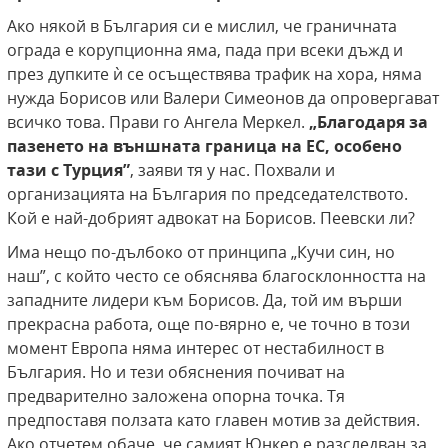
Ако някой в България си е мислил, че граничната
ограда е корупционна яма, пада при всеки дъжд и
през дупките ѝ се осъществява трафик на хора, няма
нужда Борисов или Валери Симеонов да опровергават
всичко това. Прави го Ангела Меркел.
„
Благодаря за
пазенето на външната граница на ЕС, особено
тази с Турция”
, заяви тя у нас. Похвали и
организацията на България по председателството.
Кой е най-добрият адвокат на Борисов. Пеевски ли?
Има нещо по-дълбоко от принципа „Кучи син, но
наш”, с който често се обяснява благосклонността на
западните лидери към Борисов. Да, той им върши
прекрасна работа, още по-вярно е, че точно в този
момент Европа няма интерес от нестабилност в
България. Но и тези обяснения почиват на
предварително заложена опорна точка. Тя
предпоставя ползата като главен мотив за действия.
Ако отчетем обаче, че самият Юнкер е разследван за