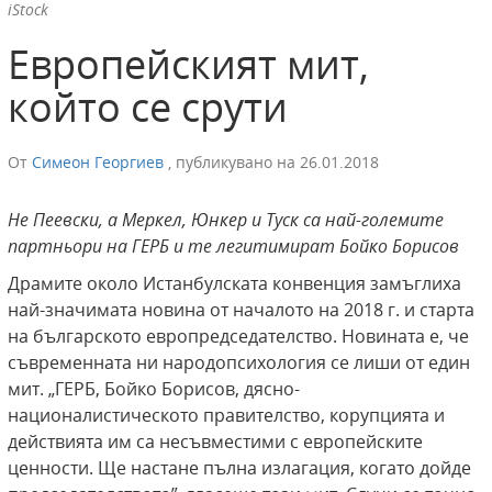
iStock
Европейският мит,
който се срути
От
Симеон Георгиев
,
публикувано на
26.01.2018
Не Пеевски, а Меркел, Юнкер и Туск са най-големите
партньори на ГЕРБ и те легитимират Бойко Борисов
Драмите около Истанбулската конвенция замъглиха
най-значимата новина от началото на 2018 г. и старта
на българското европредседателство. Новината е, че
съвременната ни народопсихология се лиши от един
мит. „ГЕРБ, Бойко Борисов, дясно-
националистическото правителство, корупцията и
действията им са несъвместими с европейските
ценности. Ще настане пълна излагация, когато дойде