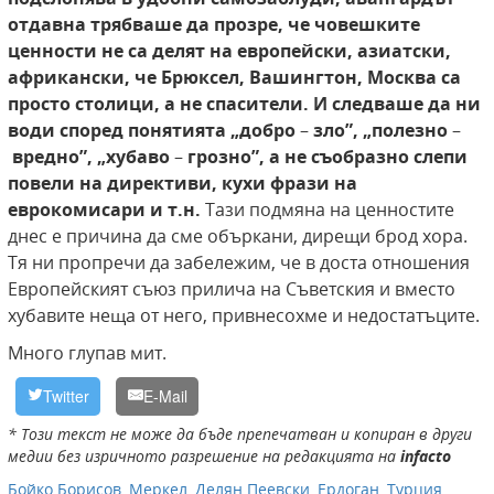
отдавна трябваше да прозре, че човешките
ценности не са делят на европейски, азиатски,
африкански, че Брюксел, Вашингтон, Москва са
просто столици, а не спасители. И следваше да ни
води според понятията
„добро
–
зло”, „полезно
–
вредно”, „хубаво
–
грозно”, а не съобразно слепи
повели на директиви, кухи фрази на
еврокомисари и т.н.
Тази подмяна на ценностите
днес е причина да сме объркани, дирещи брод хора.
Тя ни пропречи да забележим, че в доста отношения
Европейският съюз прилича на Съветския и вместо
хубавите неща от него, привнесохме и недостатъците.
Много глупав мит.
Twitter
E-Mail
* Този текст не може да бъде препечатван и копиран в други
медии без изричното разрешение на редакцията на
infacto
Бойко Борисов
,
Меркел
,
Делян Пеевски
,
Ердоган
,
Турция
,