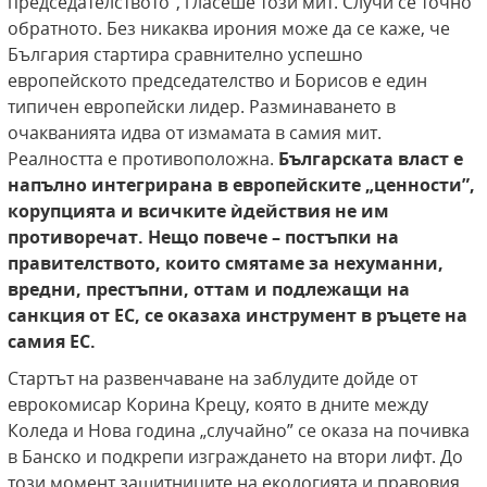
председателството”, гласеше този мит. Случи се точно
обратното. Без никаква ирония може да се каже, че
България стартира сравнително успешно
европейското председателство и Борисов е един
типичен европейски лидер. Разминаването в
очакванията идва от измамата в самия мит.
Реалността е противоположна.
Българската власт е
напълно интегрирана в европейските
„
ценности”,
корупцията и всичките ѝдействия не им
противоречат. Нещо повече – постъпки на
правителството, които смятаме за нехуманни,
вредни, престъпни, оттам и подлежащи на
санкция от ЕС, се оказаха инструмент в ръцете на
самия ЕС.
Стартът на развенчаване на заблудите дойде от
еврокомисар Корина Крецу, която в дните между
Коледа и Нова година „случайно” се оказа на почивка
в Банско и подкрепи изграждането на втори лифт. До
този момент защитниците на екологията и правовия