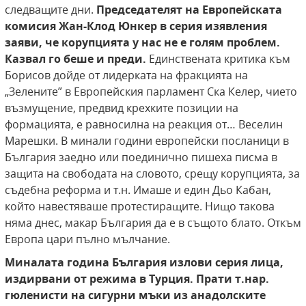
следващите дни.
Председателят на Европейската
комисия Жан-Клод Юнкер в серия изявления
заяви, че корупцията у нас не е голям проблем.
Казвал го беше и преди.
Единствената критика към
Борисов дойде от лидерката на фракцията на
„Зелените” в Европейския парламент Ска Келер, чието
възмущение, предвид крехките позиции на
формацията, е равносилна на реакция от… Веселин
Марешки. В минали години европейски посланици в
България заедно или поединично пишеха писма в
защита на свободата на словото, срещу корупцията, за
съдебна реформа и т.н. Имаше и един Дьо Кабан,
който навестяваше протестиращите. Нищо такова
няма днес, макар България да е в същото блато. Откъм
Европа цари пълно мълчание.
Миналата година България излови серия лица,
издирвани от режима в Турция. Прати т.нар.
гюленисти на сигурни мъки из анадолските