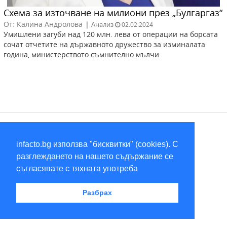
Схема за източване на милиони през „Булгаргаз“
От: Калина Андролова
|
Анализ
02.02.2024
Умишлени загуби над 120 млн. лева от операции на борсата
сочат отчетите на държавното дружество за изминалата
година, министерството съмнително мълчи
RSS
infacto.bg използва "бисквитки" (cookies). С
2026 © infacto
разглеждането на нашето съдържание се
съгласявате с тяхната употреба
Разбрах