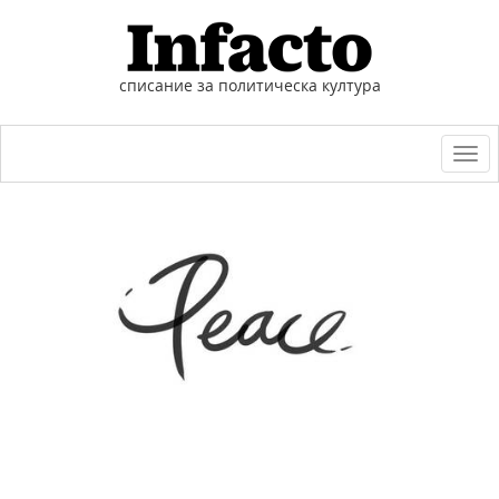
списание за политическа култура
Togg
navi