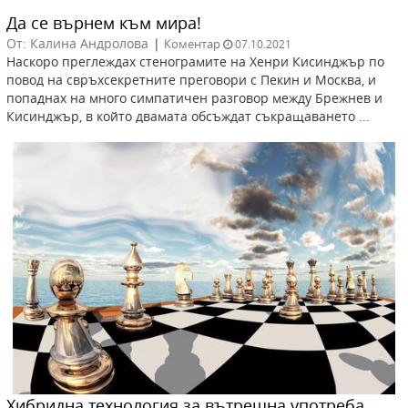
Да се върнем към мира!
От: Калина Андролова
|
Коментар
07.10.2021
Наскоро преглеждах стенограмите на Хенри Кисинджър по
повод на свръхсекретните преговори с Пекин и Москва, и
попаднах на много симпатичен разговор между Брежнев и
Кисинджър, в който двамата обсъждат съкращаването ...
Хибридна технология за вътрешна употреба