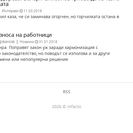
ката
|
Интервю
11.03.2018
ил каза, че си заминава огорчен, но горчилката остана в
вноса на работници
ърванов
|
Новини
31.01.2018
нра: Поправят закон уж заради хармонизация с
 законодателство, но поводът се използва и за други
омени или непопулярни решения
RSS
2026 © infacto