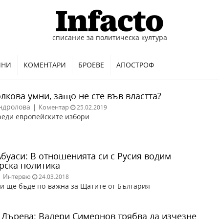
списание за политическа култура
ИНИ
КОМЕНТАРИ
БРОЕВЕ
АПОСТРОФ
олкова умни, защо не сте във властта?
ндролова
|
Коментар
25.02.2019
реди европейските избори
Абуаси: В отношенията си с Русия водим
рска политика
|
Интервю
24.03.2018
и ще бъде по-важна за Щатите от България
 Дърева: Валери Симеонов трябва да изчезне