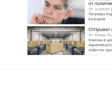
от полити
От: a-specto
Патриарх Кир
България
Отпушват 
От: Калин П
Класика в жа
европейското
лобистки пр