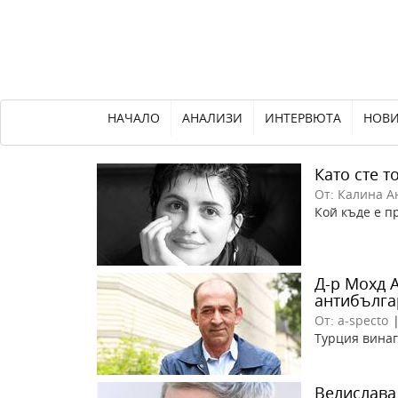
НАЧАЛО
АНАЛИЗИ
ИНТЕРВЮТА
НОВ
Като сте т
От: Калина А
Кой къде е п
Д-р Мохд 
антибълга
От: a-specto
Турция винаг
Велислава