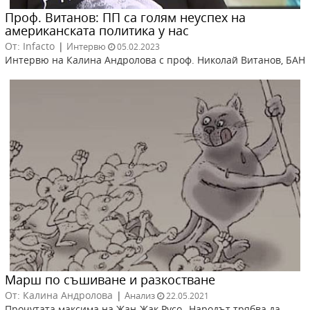
Проф. Витанов: ПП са голям неуспех на
американската политика у нас
От: Infacto
|
Интервю
05.02.2023
Интервю на Калина Андролова с проф. Николай Витанов, БАН
Марш по съшиване и разкостване
От: Калина Андролова
|
Анализ
22.05.2021
Прочутата максима на Жан-Жак Русо „Народът трябва да